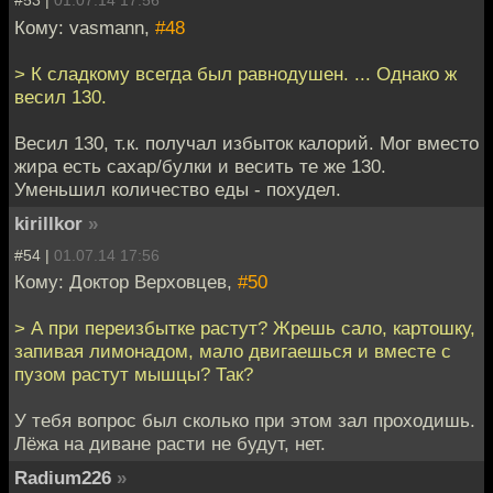
#53 |
01.07.14 17:56
Кому: vasmann,
#48
> К сладкому всегда был равнодушен. ... Однако ж
весил 130.
Весил 130, т.к. получал избыток калорий. Мог вместо
жира есть сахар/булки и весить те же 130.
Уменьшил количество еды - похудел.
kirillkor
»
#54 |
01.07.14 17:56
Кому: Доктор Верховцев,
#50
> А при переизбытке растут? Жрешь сало, картошку,
запивая лимонадом, мало двигаешься и вместе с
пузом растут мышцы? Так?
У тебя вопрос был сколько при этом зал проходишь.
Лёжа на диване расти не будут, нет.
Radium226
»