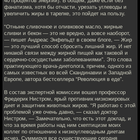
40 процентов энергии). В общем, даже если без
фанатизма, хотя бы отчасти, урезать углеводы и
увеличить жиры в тарелке, это пойдет на пользу.
“Отныне сливочное и оливковое масло, жирные
сливки и бекон — это не вредно, а вовсе наоборот,
— пишет Андреас Энфельдт в своем блоге, — Жир
— это лучший способ сбросить лишний жир. И нет
никакой связи между жирной пищей как таковой и
сердечно-сосудистыми заболеваниями”. Это слова
практикующего врача-диетолога, причем, одного из
самых известных во всей Скандинавии и Западной
Европе, автора бестселлера “Революция в еде”.
В состав экспертной комиссии вошел профессор
Фредерик Нистром, ярый противник низкожировых
диет и защитник животных жиров. “Я работаю с этой
проблемой уже очень давно, — сказал доктор
Нистром, — Замечательно, что есть этот доклад, и
что за время работы над ним скептицизм моих
коллег по отношению к низкоуглеводным диетам
исчез. Суммируя все существующие сегодня