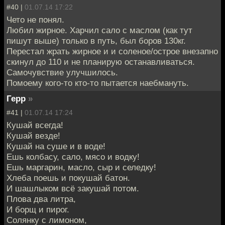
#40 |
01.07.14 17:22
Чето не понял.
Любил жирное. Харчил сало с маслом (как тут
пишут выше) только в путь, был боров 130кг.
Перестал жрать жирное и и соленое/острое внезапно
скинул до 110 и не планирую останавливаться.
Самочувствие улучшилось.
Помоему кого-то кто-то пытается наебмануть.
Герр
»
#41 |
01.07.14 17:24
Кушай всегда!
Кушай везде!
Кушай на суше и в воде!
Ешь колбасу, сало, мясо и водку!
Ешь маргарин, масло, сыр и селедку!
Хлеба поешь и покушай батон.
И шашлыком всё закушай потом.
Плова два литра,
И борщ и пирог.
Солянку с лимоном,