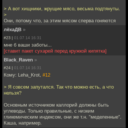
> А вот хищники, жрущие мясо, весьма подтянуты.
>
Они, потому что, за этим мясом сперва гоняются
лёхаДВ
»
#23 |
01.07.14 16:31
мне б ваши заботы...
[ставит пакет сухарей перед кружкой кипятка]
Black_Raven
»
#24 |
01.07.14 16:31
Кому: Leha_Krot,
#12
> Я совсем запутался. Так что можно есть, а что
нельзя?
Основным источником каллорий должны быть
углеводы. Только правильные, с низким
гликемическим индексом, они же т.н. "меделенные".
Каша, например.