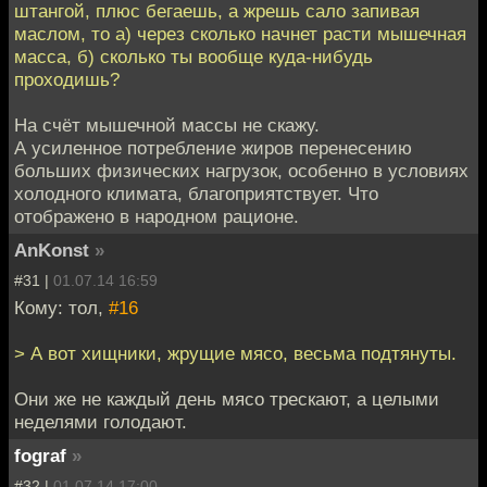
штангой, плюс бегаешь, а жрешь сало запивая
маслом, то а) через сколько начнет расти мышечная
масса, б) сколько ты вообще куда-нибудь
проходишь?
На счёт мышечной массы не скажу.
А усиленное потребление жиров перенесению
больших физических нагрузок, особенно в условиях
холодного климата, благоприятствует. Что
отображено в народном рационе.
AnKonst
»
#31 |
01.07.14 16:59
Кому: тол,
#16
> А вот хищники, жрущие мясо, весьма подтянуты.
Они же не каждый день мясо трескают, а целыми
неделями голодают.
fograf
»
#32 |
01.07.14 17:00