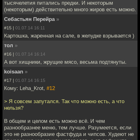
тысячелетия питались предки. И некоторым
(некоторым) действительно много жиров есть можно.
Себастьян Перейра
»
#15 |
01.07.14 16:11
Картошка, жаренная на сале, в желудке взрывается )
тол
»
#16 |
01.07.14 16:14
А вот хищники, жрущие мясо, весьма подтянуты.
koisaan
»
#17 |
01.07.14 16:15
Кому: Leha_Krot,
#12
> Я совсем запутался. Так что можно есть, а что
нельзя?
В общем и целом есть можно всё. И чем
разнообразнее меню, тем лучше. Разумеется, если
это не разнообразие фастфуда и чипсов. Худеют не