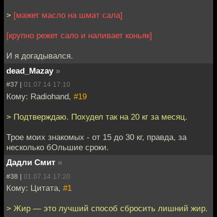
>
[мажет масло на шмат сала]
[крупно режет сало и наливает коньяк]
И я догадывался.
dead_Mazay
»
#37 |
01.07.14 17:10
Кому: Radiohand,
#19
> Подтверждаю. Похудел так на 20 кг за месяц.
Трое моих знакомых - от 15 до 30 кг, правда, за
несколько бОльшие сроки.
Дадли Смит
»
#38 |
01.07.14 17:20
Кому: Цитата,
#1
> Жир — это лучший способ сбросить лишний жир.