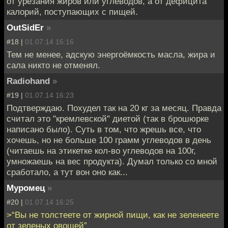
от урезания жиров или углеводов, а от дефицита
калорий, поступающих с пищей.
OutSidEr
»
#18 |
01.07.14 16:16
Тем не менее, адскую энергоёмкость масла, жира и
сала никто не отменял.
Radiohand
»
#19 |
01.07.14 16:23
Подтверждаю. Похудел так на 20 кг за месяц. Правда
считал это "кремлевской" диетой (так в брошюрке
написано было). Суть в том, что жрешь все, что
хочешь, но не больше 100 грамм углеводов в день
(читаешь на этикетке кол-во углеводов на 100г,
умножаешь на вес продукта). Думал только со мной
сработало, а тут вон оно как...
Муромец
»
#20 |
01.07.14 16:25
>“Вы не толстеете от жирной пищи, как не зеленеете
от зеленых овощей”