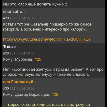
Им это мясо ещё догнать нужно :)
chai-sutra
»
#28 |
01.07.14 16:32
Кстати тот же Савельев примерно то же самое
говорил, а особенно интересно про калории.
http://www.youtube.com/watch?v=ua-oKWK_7EY
Treta
»
#29 |
01.07.14 16:35
Кому: Муромец,
#20
Нет, каротиновая желтуха и правда бывает. А вот про
хлорофилловую зеленуху я тоже не слыхала.
пан Головатый
»
#30 |
01.07.14 16:57
Кому: Доктор Верховцев,
#26
> нтересно, если ходишь в зал, на встречу со