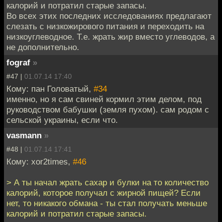
калорий и потратил старые запасы.
Во всех этих последних исследованиях предлагают
слезать с низкожирового питания и переходить на
низкоуглеводное. Т.е. жрать жир вместо углеводов, а
не дополнительно.
fograf
»
#47 |
01.07.14 17:40
Кому: пан Головатый,
#34
именно, но я сам свиней кормил этим делом, под
руководством бабушки (земля пухом). сам родом с
сельской украины, если что.
vasmann
»
#48 |
01.07.14 17:41
Кому: xor2times,
#46
> А ты начал жрать сахар и булки на то количество
калорий, которое получал с жирной пищей? Если
нет, то никакого обмана - ты стал получать меньше
калорий и потратил старые запасы.