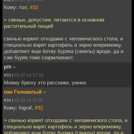
Кому: тол,
#10
> свиньи, допустим, питаются в основном
растительной пищей
свинью кормят отходами с человеческого стола, и
специально варят картофель и зерно вперемежку,
добавляют еще ботву буряка (свеклы) вроде. да и
сам буряк тоже скармливают.
pih
»
#33 |
01.07.14 17:03
Моему брюху это расскажи, умник.
пан Головатый
»
#34 |
01.07.14 17:05
Кому: fograf,
#32
> свинью кормят отходами с человеческого стола, и
специально варят картофель и зерно вперемежку,
добавляют еще ботву буряка (свеклы) вроде. да и