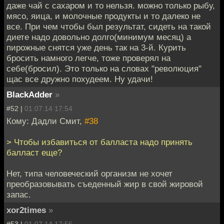
даже чай с сахаром и то нельзя. можно только рыбу,
мясо, яица, и молочные продукты и то далеко не
все. При чем чтобы был результат, сидеть на такой
диете надо довольно долго(минимум месяц) а
пирожные снятся уже день так на 3-й. Курить
бросить намного легче, тоже проверял на
себе(бросил). Это только на словах "революция"
щас все дружно похудеем. Ну удачи!
BlackAdder
»
#52 |
01.07.14 17:54
Кому: Дадли Смит,
#38
> Чтобы избавиться от балласта надо принять
балласт еще?
Нет, типа человеческий организм не хочет
преобразовывать съеденный жир в свой жировой
запас.
xor2times
»