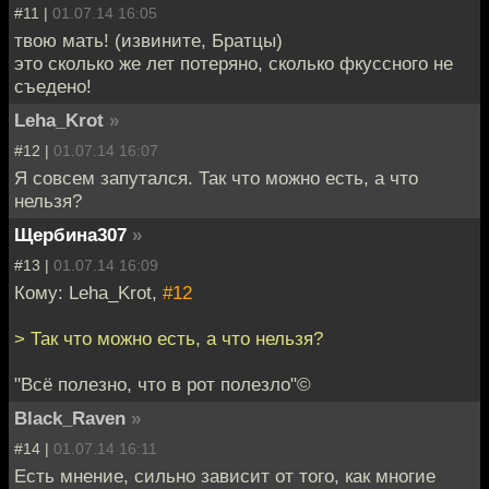
#11 |
01.07.14 16:05
твою мать! (извините, Братцы)
это сколько же лет потеряно, сколько фкуссного не
съедено!
Leha_Krot
»
#12 |
01.07.14 16:07
Я совсем запутался. Так что можно есть, а что
нельзя?
Щербина307
»
#13 |
01.07.14 16:09
Кому: Leha_Krot,
#12
> Так что можно есть, а что нельзя?
"Всё полезно, что в рот полезло"©
Black_Raven
»
#14 |
01.07.14 16:11
Есть мнение, сильно зависит от того, как многие