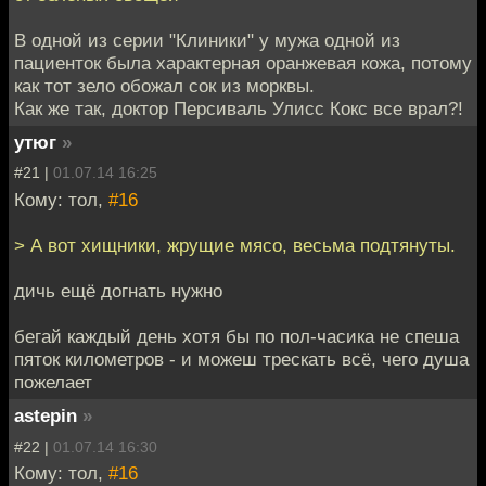
В одной из серии "Клиники" у мужа одной из
пациенток была характерная оранжевая кожа, потому
как тот зело обожал сок из морквы.
Как же так, доктор Персиваль Улисс Кокс все врал?!
утюг
»
#21 |
01.07.14 16:25
Кому: тол,
#16
> А вот хищники, жрущие мясо, весьма подтянуты.
дичь ещё догнать нужно
бегай каждый день хотя бы по пол-часика не спеша
пяток километров - и можеш трескать всё, чего душа
пожелает
astepin
»
#22 |
01.07.14 16:30
Кому: тол,
#16