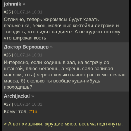
johnnik
»
#25 |
01.07.14 16:31
Отлично, теперь жиромясы будут хавать
пельмешки, бекон, молочные коктейли литрами и
твердить, что сидят на диете. А не худеют потому
что широкая кость
Доктор Верховцев
»
#26 |
01.07.14 16:31
Интересно, если ходишь в зал, на встречу со
штангой, плюс бегаешь, а жрешь сало запивая
маслом, то а) через сколько начнет расти мышечная
масса, б) сколько ты вообще куда-нибудь
проходишь?
Archijackal
»
#27 |
01.07.14 16:32
Кому: тол,
#16
> А вот хищники, жрущие мясо, весьма подтянуты.