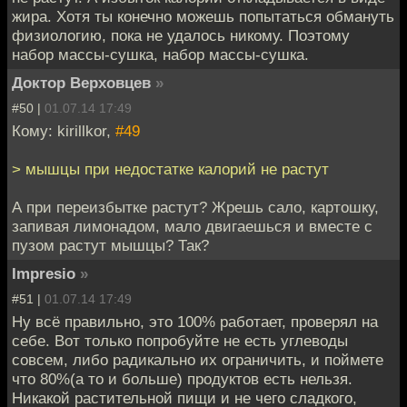
жира. Хотя ты конечно можешь попытаться обмануть
физиологию, пока не удалось никому. Поэтому
набор массы-сушка, набор массы-сушка.
Доктор Верховцев
»
#50 |
01.07.14 17:49
Кому: kirillkor,
#49
> мышцы при недостатке калорий не растут
А при переизбытке растут? Жрешь сало, картошку,
запивая лимонадом, мало двигаешься и вместе с
пузом растут мышцы? Так?
Impresio
»
#51 |
01.07.14 17:49
Ну всё правильно, это 100% работает, проверял на
себе. Вот только попробуйте не есть углеводы
совсем, либо радикально их ограничить, и поймете
что 80%(а то и больше) продуктов есть нельзя.
Никакой растительной пищи и не чего сладкого,