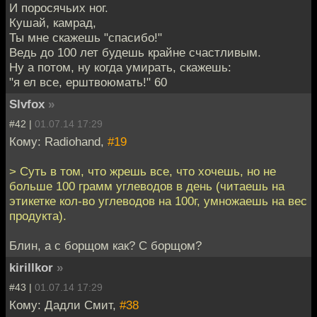
И поросячьих ног.
Кушай, камрад,
Ты мне скажешь "спасибо!"
Ведь до 100 лет будешь крайне счастливым.
Ну а потом, ну когда умирать, скажешь:
"я ел все, ерштвоюмать!" 60
Slvfox
»
#42 |
01.07.14 17:29
Кому: Radiohand,
#19
> Суть в том, что жрешь все, что хочешь, но не
больше 100 грамм углеводов в день (читаешь на
этикетке кол-во углеводов на 100г, умножаешь на вес
продукта).
Блин, а с борщом как? С борщом?
kirillkor
»
#43 |
01.07.14 17:29
Кому: Дадли Смит,
#38