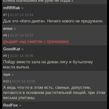
Елена Малышева им руки не подаст.
mRRRak
»
#7 |
01.07.14 15:54
Дык это «Кето-диета». Ничего нового не придумали.
enso
»
#8 |
01.07.14 15:57
[рыдает над пакетом с пряниками]
GoodKat
»
#9 |
01.07.14 16:05
Пойду вместо зала на диван лягу и бутылочку
масла выпью.
тол
»
#10 |
01.07.14 16:05
А ведь что-то в этом есть, свиньи, допустим,
питаются в основном растительной пищей, при этом
весьма упитаны.
RedFox
»