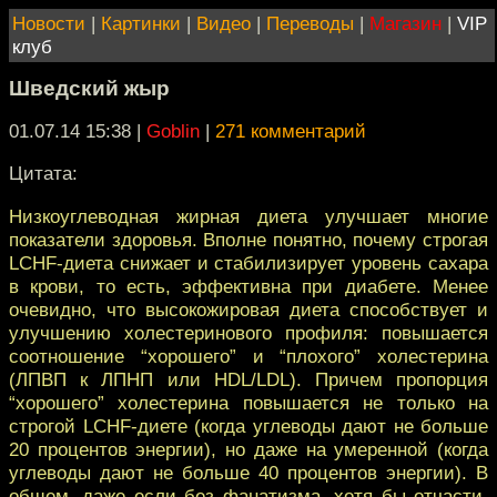
Новости
|
Картинки
|
Видео
|
Переводы
|
Магазин
|
VIP
клуб
Шведский жыр
01.07.14 15:38
|
Goblin
|
271 комментарий
Цитата:
Низкоуглеводная жирная диета улучшает многие
показатели здоровья. Вполне понятно, почему строгая
LCHF-диета снижает и стабилизирует уровень сахара
в крови, то есть, эффективна при диабете. Менее
очевидно, что высокожировая диета способствует и
улучшению холестеринового профиля: повышается
соотношение “хорошего” и “плохого” холестерина
(ЛПВП к ЛПНП или HDL/LDL). Причем пропорция
“хорошего” холестерина повышается не только на
строгой LCHF-диете (когда углеводы дают не больше
20 процентов энергии), но даже на умеренной (когда
углеводы дают не больше 40 процентов энергии). В
общем, даже если без фанатизма, хотя бы отчасти,