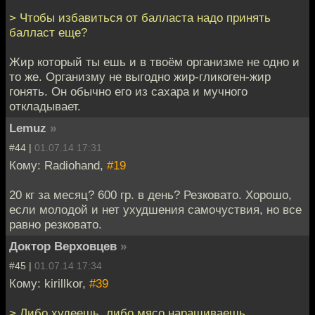
> Чтобы избавиться от балласта надо принять
балласт еще?
Жир который ты ешь и в твоём организме не одно и
то же. Организму не выгодно жир-гликоген-жир
гонять. Он обычно его из сахара и мучного
откладывает.
Lemuz
»
#44 |
01.07.14 17:31
Кому: Radiohand,
#19
20 кг за месяц? 600 гр. в день? Резковато. Хорошо,
если молодой и нет ухудшения самочуствия, но все
равно резковато.
Доктор Верховцев
»
#45 |
01.07.14 17:34
Кому: kirillkor,
#39
> Либо худеешь, либо мясо наращиваешь