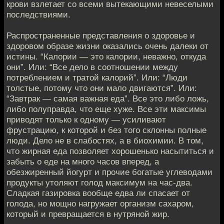
крови взлетает со всеми вытекающими невеселыми
последствиями.
Распространенные представления о здоровье и
здоровом образе жизни оказались очень далеки от
истины. “Калории — это калории, неважно, откуда
они”. Или: “Все дело в соотношении между
потреблением и тратой калорий”. Или: “Люди
толстые, потому что они мало двигаются”. Или:
“Завтрак — самая важная еда”. Все это либо ложь,
либо полуправда, что еще хуже. Все эти максимы
приводят только к одному — усиливают
фрустрацию, к которой и без того склонны полные
люди. Дело не в слабостях, а в биохимии. В том,
что жирная еда позволяет хорошенько насытиться и
забыть о еде на много часов вперед, а
обезжиренный йогурт и прочие богатые углеводами
продукты утоляют голод максимум на час-два.
Сладкая газировка вообще едва ли спасает от
голода, но мощно нагружает организм сахаром,
который и превращается в нутряной жир.