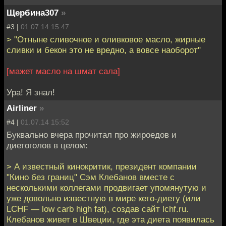
Щербина307
»
#3 |
01.07.14 15:47
> "Отныне сливочное и оливковое масло, жирные
сливки и бекон это не вредно, а вовсе наоборот"
[мажет масло на шмат сала]
Ура! Я знал!
Airliner
»
#4 |
01.07.14 15:52
Буквально вчера прочитал про жироедов и
диетоголов в целом:
> А известный кинокритик, президент компании
"Кино без границ" Сэм Клебанов вместе с
несколькими коллегами продвигает упомянутую и
уже довольно известную в мире кето-диету (или
LCHF — low carb high fat), создав сайт lchf.ru.
Клебанов живет в Швеции, где эта диета появилась