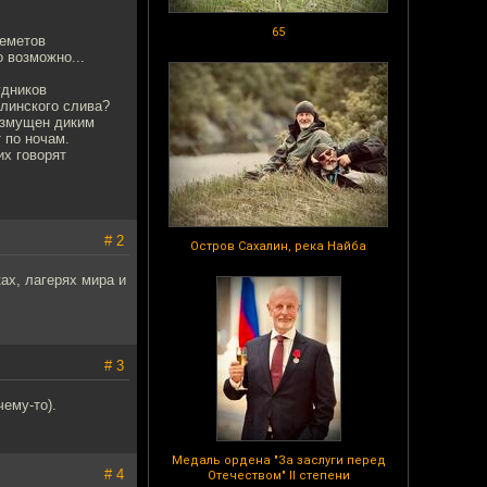
65
леметов
о возможно...
удников
алинского слива?
озмущен диким
 по ночам.
их говорят
# 2
Остров Сахалин, река Найба
ах, лагерях мира и
# 3
ему-то).
Медаль ордена "За заслуги перед
# 4
Отечеством" II степени