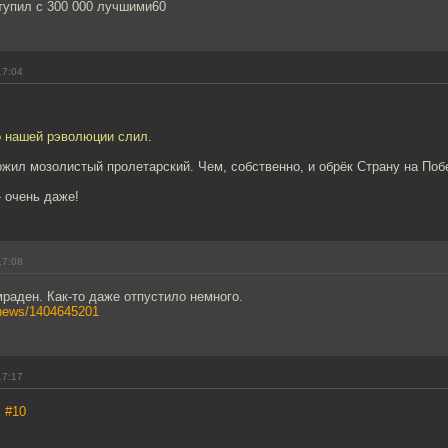
тупил с 300 000 лучшими60
17:04
о нашей рэволюции слил.
ожил мозолистый пролетарский. Чем, собственно, и обрёк Страну на Поб
- очень даже!
17:08
раден. Как-то даже отпустило немного.
/news/1404645201
17:17
,
#10