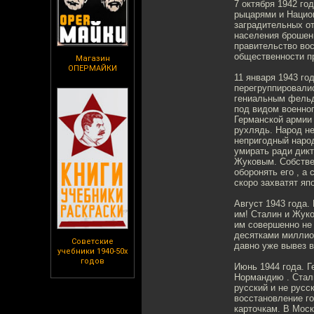
7 октября 1942 го
рыцарями и Национ
заградительных от
населения брошен
правительство во
общественности п
Магазин
ОПЕРМАЙКИ
11 января 1943 го
перегруппировалис
гениальным фельд
под видом военноп
Германской армии 
рухлядь. Народ н
непригодный народ
умирать ради дикт
Жуковым. Собствен
оборонять его , а
скоро захватят яп
Август 1943 года.
им! Сталин и Жуко
им совершенно не
десятками миллион
Советские
давно уже вывез в
учебники 1940-50х
годов
Июнь 1944 года. Г
Нормандию . Стали
русский и не русс
восстановление го
карточкам. В Моск