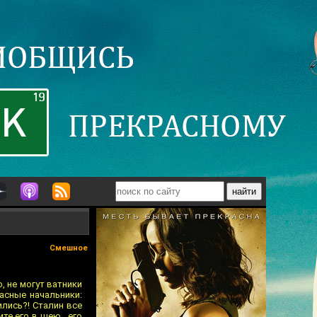
Смешное
, не могут ватники
асные начальники:
ились?! Сталин все
те его в шею , его