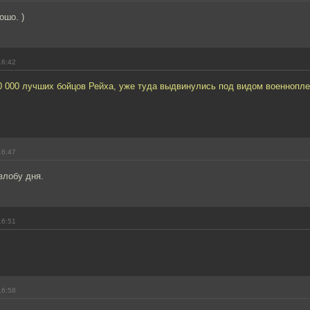
ошо. )
16:42
0 000 лучших бойцов Рейха, уже туда выдвинулись под видом военнопл
16:47
злобу дня.
16:51
16:58