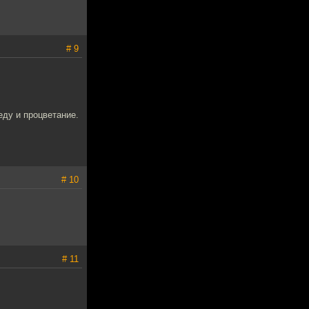
# 9
еду и процветание.
# 10
# 11