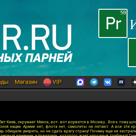
оды
Магазин
VIP
бит Киев, окружает Минск, вот- вот ворвется в Москву... Все к тому шло
рной нации. Армии нет, флота нет, самолеты не летают. А все эти кр
ь обещали умереть, но не сдать врагу страну! Почему еще не застрел
первый изменник и предатель, которого ждет народный трибунал! Гони