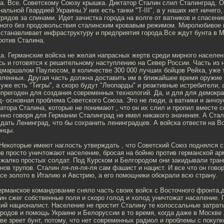
да. Все. Советскому Союзу крышка. Диктатор Сталин слил Сталинград. О
альной Гвардией Украины.У них есть танки "Т-III", а у наших нет ничего,
рядов за спинами. Идет зачистка города на волге от ватников и спасени
ного без продовольствия сталинским кровавым режимом. Миролюбивое 
сстанавливает инфраструктуру и предприятия города.Все ждут бунта в 
ротив Сталина.
да. Германские войска не желая напрасных жертв среди мирного населен
ь и готовятся к решительному наступлению на Север России. Часть из ни
маршалом Паулюсом, в количестве 300 000 лучших бойцов Рейха, уже 
ленных. Другая часть должна доставить им в ближайшее время оружие и
уже есть "Тигры", а скоро будут "Леопарды" и реактивные истребители, 
епрегоден для создания современных технологий. Да, и для для демокр
- основная проблема Советского Союза. Это не люди, а ватники и анчоу
атора Сталина, которые не понимают , что он их слил и пропил вместе 
но говоря для Германии Сталинград не имел никакого значения. А Ста
 сдать Ленинград, что бы сохранить ленинградцев. А войска отвести на В
онцы.
 Некоторые имеют наглость утверждать , что Советский Союз поднялся с
в просто уничтожают население, бросая на бойню против германской ар
 жалко простых солдат. Под Курском и Белгородом они закидывали тра
ов трупов. Сталин ля-ля-ля-ля сам фашист и нацист. И все что он гово
се золото в Италию и Австрию, а его помощники обокрали всю страну.
ерманское командование сняло часть своих войск с Восточного фронта,
н сжег собственные поля и скоро голод и холод уничтожат население. П
кий националист. Население не простит Сталину те колоссальные затрат
родов и помощь Украине и Белоруссии в то время, когда даже в Москве
ве зреет бунт, потому, что нет современных радиол и проблемы с покуп