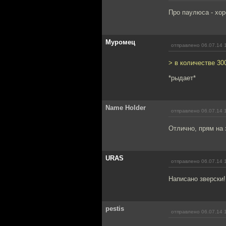
Про паулюса - хор
Муромец
отправлено 06.07.14 
> в количестве 30
*рыдает*
Name Holder
отправлено 06.07.14 
Отлично, прям на 
URAS
отправлено 06.07.14 
Написано зверски!
pestis
отправлено 06.07.14 