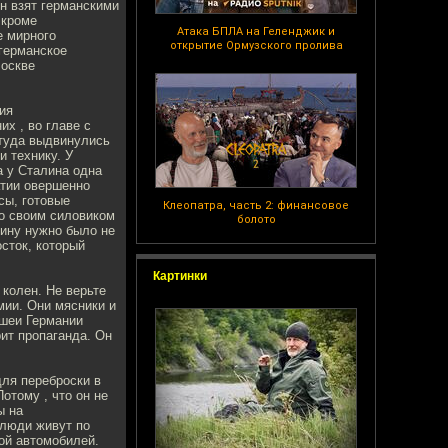
н взят германскими
 кроме
Атака БПЛА на Геленджик и
е мирного
открытие Ормузского пролива
германское
Москве
ия
х , во главе с
туда выдвинулись
 технику. У
а у Сталина одна
атии овершенно
сы, готовые
Клеопатра, часть 2: финансовое
со своим силовиком
болото
лину нужно было не
осток, который
Картинки
 колен. Не верьте
мии. Они мясники и
ншеи Германии
рит пропаганда. Он
для переброски в
отому , что он не
ы на
 люди живут по
кой автомобилей.