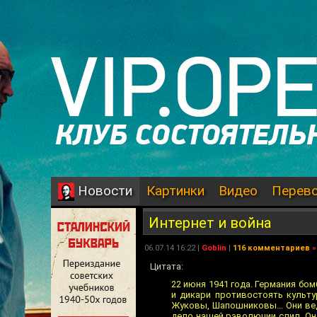
Картинки
Видео
Перев
Новости
Интернет и война
06.07.14 16:22 |
Goblin
|
116 комментариев
»
Цитата:
22 июня 1941 года. Германия бом
и дикари противостоять культу
Жуковы, Шапошниковы... Они вед
дело нашей рэволюции слил. Он 