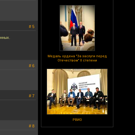
# 5
енных.
Медаль ордена "За заслуги перед
Отечеством" II степени
# 6
# 7
РВИО
# 8