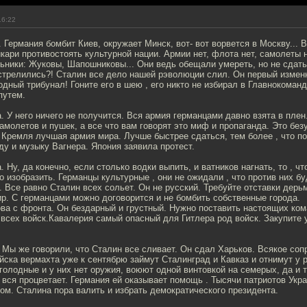
16:22
. Германия бомбит Киев, окружает Минск, вот- вот ворвется в Москву... В
икари противостоять культурной нации. Армии нет, флота нет, самолеты 
ьники: Жуковы, Шапошниковы... Они ведь обещали умереть, но не сдать
стрелились?! Сталин все дело нашей рэволюции слил. Он первый изменн
одный трибунал! Гоните его в шею , его никто не избирал в Главнокома
путем.
а. У него ничего не получится. Вся армия германцами давно взята в пле
самолетов и пушек, а все что вам говорят это миф и пропаганда. Это без
 Кремля лучшая армия мира. Лучше быстрее сдаться, тем более , что п
у и музыку Вагнера. Япония заявила протест.
. Ну, да конечно, если столько водки выпить, и ватников нагнать, то , чт
 изобразить. Германцы культурные , они не ожидали , что против них бу
. Все равно Сталин всех сольет. Он не русский. Требуйте отставки де
р. С германцами можно договорится и не бомбить собственные города.
ова с фронта. Он бездарный и грустный. Нужно поставить настоящих ко
всех войск.Кавалерия самый опасный для Гитлера род войск. Закупите 
. Мы же говорили, что Сталин все сливает. Он сдал Харьков. Всякое со
ска вермахта уже к сентябрю займут Сталинград и Кавказ и отнимут у 
олодные и у них нет оружия, воюют одной винтовкой на семерых, да и т
 вся процветает. Германия ей оказывает помощь . Тысячи патриотов Укр
м. Сталина пора валить и избрать демократического президента.