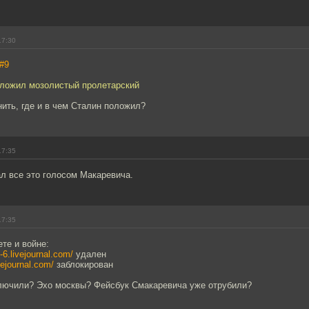
17:30
#9
положил мозолистый пролетарский
нить, где и в чем Сталин положил?
17:35
л все это голосом Макаревича.
17:35
ете и войне:
-6.livejournal.com/
удален
ivejournal.com/
заблокирован
ключили? Эхо москвы? Фейсбук Смакаревича уже отрубили?