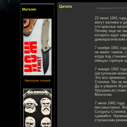
Цитата
отправлено 06.07.14 
Магазин
22 июня 1941 года
могут ватники и д
эти красные начал
Почему еще не за
которого ждет нар
демократическим 
7 ноября 1941 год
не имеет танков, 
когда под стенами
обещал горячую ед
7 января 1942 года
наступления можно
Это все временно 
Империя ножей
Сталина. Мы за ми
Да и уберите Жук
Хрущева,во главе 
Монголии.
7 июня 1942 года 
бессмысленно. Вой
Солдаты Сталина г
сдавайся. Украина
сталинским режимо