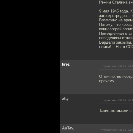
Режим Сталина эк
9 мая 1945 года. 
заград.отрядов...
Возможно на время
Потому, что кровь
концлагерей вопит
Немедленная отст
поведением сталин
Бардели закрыты, 
немки!....Но, в СС
krez
отправлено 06.07.14 
Отлично, но неотр
прочему.
atty
отправлено 06.07.14 
Такие же мысли в 
AnTev.
отправлено 06.07.14 