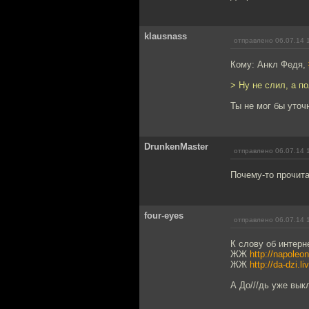
klausnass
отправлено 06.07.14 
Кому: Анкл Федя,
> Ну не слил, а 
Ты не мог бы уточ
DrunkenMaster
отправлено 06.07.14 
Почему-то прочита
four-eyes
отправлено 06.07.14 
К слову об интерн
ЖЖ
http://napoleon
ЖЖ
http://da-dzi.l
А До///дь уже вы