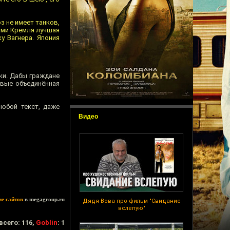
юз не имеет танков,
нами Кремля лучшая
у Вагнера. Япония
ки. Дабы граждане
рвые объединённая
юбой текст, даже
Видео
ие сайтов
в megagroup.ru
Дядя Вова про фильм "Свидание
вслепую"
всего: 116,
Goblin
: 1