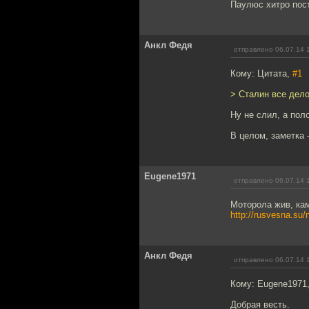
Паулюс хитро пос
Анкл Федя
отправлено 06.07.14 
Кому: Цитата,
#1
> Сталин все дел
Ну не слил, а пол
В целом, заметка 
Eugene1971
отправлено 06.07.14 
Моторола жив, кам
http://rusvesna.su
Анкл Федя
отправлено 06.07.14 
Кому: Eugene1971
Добрая весть.