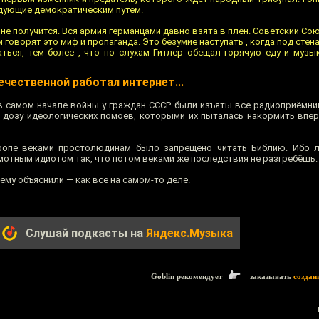
ндующие демократическим путем.
о не получится. Вся армия германцами давно взята в плен. Советский Со
м говорят это миф и пропаганда. Это безумие наступать , когда под сте
ться, тем более , что по слухам Гитлер обещал горячую еду и музык
ечественной работал интернет...
— в самом начале войны у граждан СССР были изъяты все радиоприёмни
 дозу идеологических помоев, которыми их пыталась накормить впе
ропе веками простолюдинам было запрещено читать Библию. Ибо л
мотным идиотом так, что потом веками же последствия не разгребёшь.
ему объяснили — как всё на самом-то деле.
Слушай подкасты на
Яндекс.Музыка
Goblin рекомендует
заказывать
создан