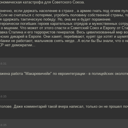
ономическая катастрофа для Советского Союза.
Конечно, если держать население в страхе , а армию гнать под огнем пу
 Если не считаться с потерями, угробить половину собственной страны, т
 одержать тактическую победу. Но, она же и будет поражение.
 героически погибших героев карательных отрядов и мужественных сотр
 о мщении. Что может от этого спасти и Советский Союз и Европу от Ст
авка Сталина и его террористов генералов. Весь цивилизованный мир в
ских дикарей в Европе. Они хамят, перебивают, курят где хотят и шумят
банки не работают, мальчиков снять негде...А если бы Вы знали, что о н
СР нет демократии...
16:31
ажена работа "Макаревичейи" по евроинтеграции - в полицейских околотк
16:35
голове. Даже комментарий такой вчера написал, только он не прошел поч
16:35