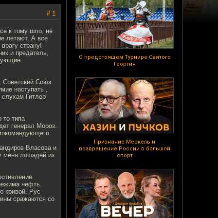
# 1
се к тому шло, не
не летают. А все
 врагу страну!
ик и предатель,
О предстоящем Турнире Святого
ндующие
Георгия
н. Советский Союз
умие наступать ,
о слухам Гитлер
о то типа
дет генерал Мороз.
рьмокомандующего
Признание Меркель и
мандиров Власова и
возвращение России в большой
у меня лошадей из
спорт
противление
режима нефть.
о кривой. Рус
аины сражаются со