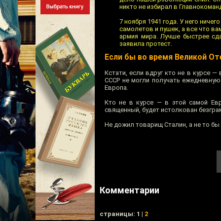
никто не избирал в Главнокома
7 ноября 1941 года. У него ничег
самолетов и пушек, а все что ва
армия мира. Лучше быстрее сда
заявила протест.
Если бы во время Великой От
Кстати, если вдруг кто не в курсе 
СССР не могли получать ежедневную
Европа.
Кто не в курсе — в этой самой Ев
священный, будет истолкован безгра
Не дожил товарищ Сталин, а не то бы 
Комментарии
cтраницы: 1 |
2