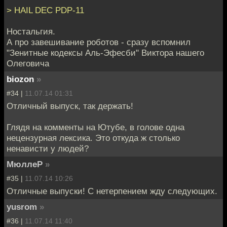
> HAIL DEC PDP-11
Ностальгия.
А про завешивание роботов - сразу вспомнил
"Зенитные кодексы Аль-Эфесби" Виктора нашего
Олеговича
biozon
»
#34 |
11.07.14 01:31
Отличный выпуск, так держать!
Глядя на комменты на Ютубе, в голове одна
нецензурная лексика. Это откуда ж столько
ненависти у людей?
МюллеР
»
#35 |
11.07.14 10:26
Отличные выпуски! С нетерпением жду следующих.
yusrom
»
#36 |
11.07.14 11:40