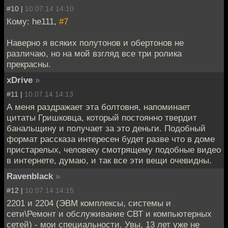
#10 |
10.07.14 14:10
Кому: he111,
#7
Наверно я всяких полутонов и обертонов не
различаю, но на мой взгляд все три ролика
прекрасны.
xDrive
»
#11 |
10.07.14 14:13
А меня раздражает эта болтовня, напоминает
цитаты Гришковца, который постоянно твердит
банальщину и получает за это деньги. Подобный
формат рассказа интересен будет разве что в доме
пристарелых, человеку смотрящему подобные видео
в интернете, думаю, и так все эти вещи очевидны.
Ravenblack
»
#12 |
10.07.14 14:15
2201 и 2204 (ЭВМ комплексы, системы и
сети\Ремонт и обслуживание СВТ и компьютерных
сетей) - мои специальности. Увы, 13 лет уже не