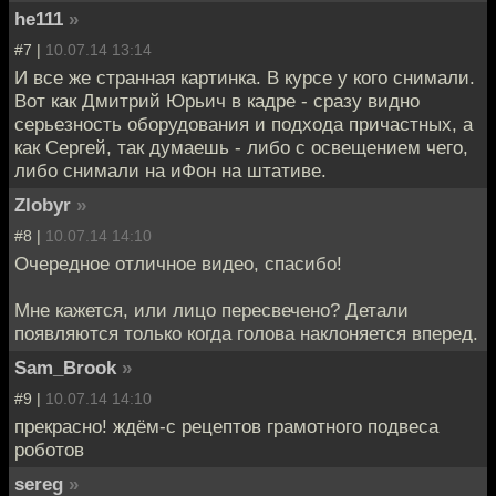
he111
»
#7 |
10.07.14 13:14
И все же странная картинка. В курсе у кого снимали.
Вот как Дмитрий Юрьич в кадре - сразу видно
серьезность оборудования и подхода причастных, а
как Сергей, так думаешь - либо с освещением чего,
либо снимали на иФон на штативе.
Zlobyr
»
#8 |
10.07.14 14:10
Очередное отличное видео, спасибо!
Мне кажется, или лицо пересвечено? Детали
появляются только когда голова наклоняется вперед.
Sam_Brook
»
#9 |
10.07.14 14:10
прекрасно! ждём-с рецептов грамотного подвеса
роботов
sereg
»