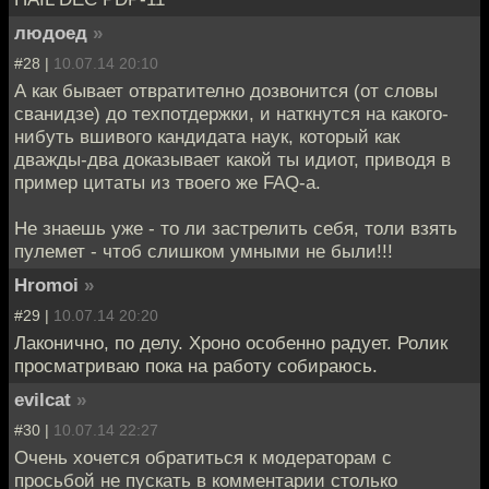
людоед
»
#28 |
10.07.14 20:10
А как бывает отвратително дозвонится (от словы
сванидзе) до техпотдержки, и наткнутся на какого-
нибуть вшивого кандидата наук, который как
дважды-два доказывает какой ты идиот, приводя в
пример цитаты из твоего же FAQ-а.
Не знаешь уже - то ли застрелить себя, толи взять
пулемет - чтоб слишком умными не были!!!
Hromoi
»
#29 |
10.07.14 20:20
Лаконично, по делу. Хроно особенно радует. Ролик
просматриваю пока на работу собираюсь.
evilcat
»
#30 |
10.07.14 22:27
Очень хочется обратиться к модераторам с
просьбой не пускать в комментарии столько