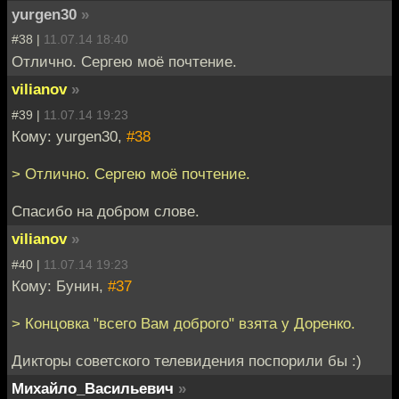
yurgen30
»
#38 |
11.07.14 18:40
Отлично. Сергею моё почтение.
vilianov
»
#39 |
11.07.14 19:23
Кому: yurgen30,
#38
> Отлично. Сергею моё почтение.
Спасибо на добром слове.
vilianov
»
#40 |
11.07.14 19:23
Кому: Бунин,
#37
> Концовка "всего Вам доброго" взята у Доренко.
Дикторы советского телевидения поспорили бы :)
Михайло_Васильевич
»