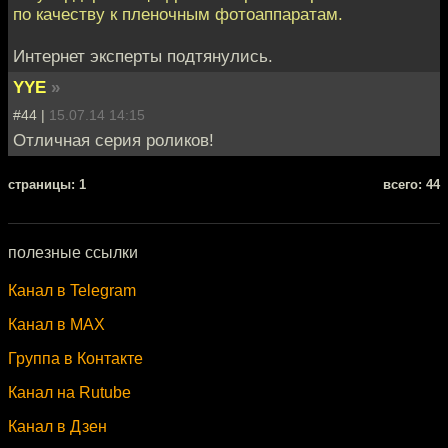
по качеству к пленочным фотоаппаратам.
Интернет эксперты подтянулись.
YYE
»
#44 |
15.07.14 14:15
Отличная серия роликов!
cтраницы: 1
всего: 44
полезные ссылки
Канал в Telegram
Канал в MAX
Группа в Контакте
Канал на Rutube
Канал в Дзен