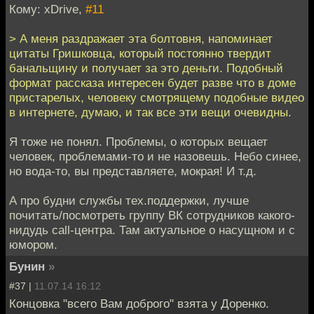
Кому: xDrive,
#11
> А меня раздражает эта болтовня, напоминает
цитаты Гришковца, который постоянно твердит
банальщину и получает за это деньги. Подобный
формат рассказа интересен будет разве что в доме
пристарелых, человеку смотрящему подобные видео
в интернете, думаю, и так все эти вещи очевидны.
Я тоже не понял. Проблемы, о которых вещает
человек, проблемами-то и не назовешь. Небо синее,
но вода-то, вы представляете, мокрая! И т.д.
А про будни службы тех.поддержки, лучше
почитать/посмотреть группу ВК сотрудников какого-
нидудь call-центра. Там актуальное о насущном и с
юмором.
Бунин
»
#37 |
11.07.14 16:12
Концовка "всего Вам доброго" взята у Доренко.