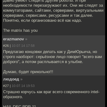
давно умеют следить другие роботы. И при
необходимости перезагружают их. Они же следят за
коммутаторами, сайтами, серверами, виртуальными
серверами, сервисами, ресурсами и так далее.
Понятно, если организовано всё как надо.
The matrix has you
erazmanov
»
#26 |
10.07.14 17:58
Предлагаю концовки делать как у ДимЮрьича, но
строго наоборот: серьёзное лицо говорит "всего вам
доброго", а потом расплывается в улыбке.
Думаю, будет прикольно!!!
людоед
»
#27 |
10.07.14 19:53
Страшно корчусь как враг всего современного intel-
образного.
HAIL DEC PDP-11