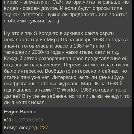
писем - впечатляет! Сайт автора читал и раньше, но
видео - совсем другое. И если будут опросы типа
"ну как, взлетело, нужно ли продолжать или забить",
я обеими руками "за" :)
Ну это я так :) Когда-то в архивах сайта osp.ru
лежала статья из Мира ПК за январь 1988-го года (а
значит, готовилась и вовсе в 1987-м?) про IT-
технологии 2000-го года - накопители, сети и т.д.
Каждый автор разворачивал своё представление об
отдельном направлении. Перечитал много раз, очень
было интересно. Вообще-то интересно и сейчас, но
статьи там уже нет. Интересно, есть ли где-нибудь
оцифрованные старые журналы Мир ПК за 1988-й
год и далее, а также PC World с 1983-го года и тоже
далее? В гугле не забанен, но то ли лыжи не едут, то
ли я не так искал.
Evgen Bush
»
#33 |
11.07.14 00:33
Кому: людоед,
#27