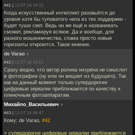
#41 |
12.07.14 19:21
Когда искусственный интеллект разовьётся до
уровня хотя бы туповатого чела из тех поддержки -
будет туши свет. Ведь он же ещё и названивать
сможет, рекламируя всякое. Да и вообще, для
разного мошенничества, спама просто новые
горизонты откроются. Такое мнение.
de Varao
»
#42 |
12.07.14 19:51
Сразу видно, что автор ролика нихрена не смыслит
в фотографии (ну или он вещает из будущего). Так
как на данный момент только супердорогие
цифровые зеркалки приближаются по качеству к
пленочным фотоаппаратам.
Михайло_Васильевич
»
#43 |
13.07.14 08:47
Кому: de Varao,
#42
> супердорогие цифровые зеркалки приближаются