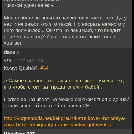
тряпкой удивляетесь!
Мне вообще не понятно нахрен он к нам полез. Да у
нас и не знают кто это такой. Но насрать немного у
него получилось. Он что не понимает, что пиздит
себе же во вред? У нас своих говорящих голов
хватает.
daxe
»
#39 |
11.07.14 01:00
Кому: QashAK,
#34
> Самое главное, что так и не называет имена тех,
кто якобы стоит за "предателем и бабой".
Прямо не называет, но можно ознакомиться с данной
аналитической статьёй от члена СВ:
http://vognebroda.net/bekgraund-strelkova-i-borodaya-
oligarhi-beloemigranty-i-amerikantsy-gotovyat-s...
Щербина307
»