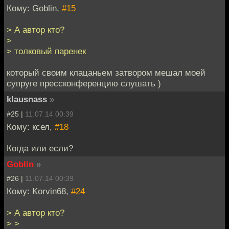
Кому: Goblin,
#15
> А автор кто?
>
> толковый паренек
который своим клацаньем затвором мешал моей
супруге прессконференцию слушать )
klausnass
»
#25 |
11.07.14 00:39
Кому: ксел,
#18
Когда или если?
Goblin
»
#26 |
11.07.14 00:39
Кому: Korvin68,
#24
> А автор кто?
> >