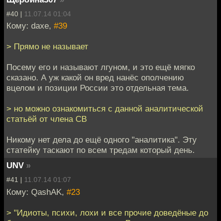
#40 |
11.07.14 01:04
Кому: daxe,
#39
> Прямо не называет
Посему его и называют лгуном, и это ещё мягко
сказано. А уж какой он вред нанёс ополчению
вцелом и позиции России это отдельная тема.
> но можно ознакомиться с данной аналитической
статьёй от члена СВ
Никому нет дела до ещё одного "аналитика". Эту
статейку таскают по всем тредам который день.
UNV
»
#41 |
11.07.14 01:07
Кому: QashAK,
#23
> "Идиоты, психи, лохи и все прочие доведёные до