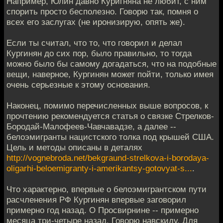
Например, Юлин давно Куригняна не любит, с ним
спорить просто бесполезно. Говорю так, помня о
всех его заслугах (не иронизирую, опять же).
Если ты считал, что то, что говорил и делал
Кургинян до сих пор, было правильно, то тогда
можно было бы самому догадаться, что на подобные
вещи, наверное, Кургинян может пойти, только имея
очень серьезные к этому основания.
Наконец, помимо перечисленных выше вопросов, к
прочтению рекомендуется статья о связке Стрелков-
Бородай-Малофеев-Чавчавадзе, а далее --
белоэмигранты нацистского толка под крышей США.
Цель и методы описаны в деталях
http://vognebroda.net/bekgraund-strelkova-i-borodaya-
oligarhi-beloemigranty-i-amerikantsy-gotovyat-s...
.
Что характерно, впервые о белоэмигрантском пути
расчленения РФ Кургинян впервые заговорил
примерно год назад. О Просвирнине -- примерно
месяца три-четыре назад. Говорю навскиду. Для