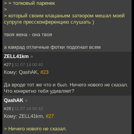
> > толковый паренек
>
> который своим клацаньем затвором мешал моей
супруге прессконференцию слушать )
твоя жена - она твоя
а камрад отличные фотки подогнал всем
ZELL41km
»
#27 |
11.07.14 00:40
Кому: QashAK,
#23
Да вроде тот же что и был. Ничего нового не сказал.
Что конкретно тебя удивляет?
QashAK
»
#28 |
11.07.14 00:42
Кому: ZELL41km,
#27
> Ничего нового не сказал.