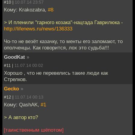
#10 |
10.07.14 23:57
Кому: Krakozabra,
#8
> И пленили "гарного козака"-нацгада Гаврилюка -
http://lifenews.ru/news/136333
Чо-то не везёт казачку, то менты его заломают, то
ополченцы. Как говорится, лох это судьба!!!
GoodKat
»
#11 |
11.07.14 00:02
Хорошо , что не перевелись такие люди как
Стрелков.
Gecko
»
#12 |
11.07.14 00:13
Кому: QashAK,
#1
> А автор кто?
[таинственным шёпотом]