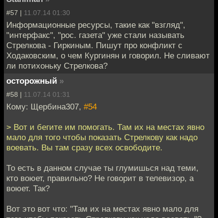
#57 |
11.07.14 01:30
Информационные ресурсы, такие как "взгляд",
"интерфакс", "рос. газета" уже стали называть
Стрелкова - Гиркиным. Пишут про конфликт с
Ходаковским, о чем Кургинян и говорил. Не сливают
ли потихоньку Стрелкова?
осторожный
»
#58 |
11.07.14 01:31
Кому: Щербина307,
#54
> Вот и бегите им помогать. Там их на местах явно
мало для того чтобы показать Стрелкову как надо
воевать. Вы там сразу всех освободите.
То есть в данном случае ты глумишься над теми,
кто воюет, правильно? Не говорит в телевизор, а
воюет. Так?
Вот это вот что: "Там их на местах явно мало для