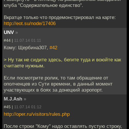
клуба "Содержательное единство".
Вкратце только что продемонстрировал на карте:
http://eot.su/node/17406
UNV
»
#44 |
11.07.14 01:11
Кому: Щербина307,
#42
> Ну так не сидите здесь, бегите туда и воюйте как
считаете нужным.
Если посмотрите ролик, то там обращение от
ополченцев из Сути времени, в данный момент
участвующих в боях за донецкий аэропорт.
M.J.Ash
»
#45 |
11.07.14 01:12
http://oper.ru/visitors/rules.php
После строки "Кому" надо оставлять пустую строку,