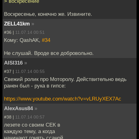
> воскресение
Воскресенье, конечно же. Извините.
ZELL41km
»
#36 |
11.07.14 00:51
Кому: QashAK,
#34
Не слушай. Вроде все добровольно.
AISI316
»
#37 |
11.07.14 00:55
Свежий ролик про Моторолу. Действительно ведь
ранен был - рука в гипсе:
https://www.youtube.com/watch?v=vLRUyXEX7Ac
AlexAsus84
»
#38 |
11.07.14 00:57
лезете со своим СЕК в
каждую тему, а когда
начинают гонять ссаной