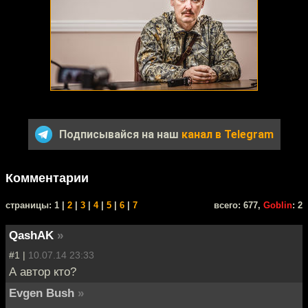
Подписывайся на наш
канал в Telegram
Комментарии
cтраницы: 1 |
2
|
3
|
4
|
5
|
6
|
7
всего: 677,
Goblin
: 2
QashAK
»
#1 |
10.07.14 23:33
А автор кто?
Evgen Bush
»