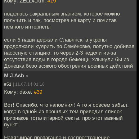
Кому: ZELL41km,
#19
поделюсь сакральным знанием, которое можно
получить и так, посмотрев на карту и почитав
немного интернеты
если б наши держали Славянск, а укропы
продолжали хуярить по Семёновке, попутно добивая
насосную станцию, то через 2-3 недели из-за
отсутствия воды в городе беженцы хлынули бы из
Донецка безо всякого обострения военных действий
M.J.Ash
»
#51 |
11.07.14 01:18
Кому: daxe,
#39
Вот! Спасибо, что напомнил! А то я совсем забыл,
когда в одной из прошлых тем приводил список
признаков тоталитарной секты, про этот важный
пункт:
Навязчивая пропаганда и распространение