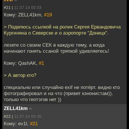
#21 |
11.07.14 00:33
Кому: ZELL41km,
#19
> Поделюсь ссылкой на ролик Сергея Ервандовича
Кургиняна о Северске и о аэропорте "Донецк".
лезете со своим СЕК в каждую тему, а когда
начинают гонять ссаной тряпкой удивляетесь!
Кому: QashAK,
#1
> А автор кто?
специально или случайно exif не потёрт. видно кто
фотографировал и на что (привет кэнонистам)).
только что геотэгов нет ))
ZELL41km
»
#22 |
11.07.14 00:36
Кому: ev1l,
#21