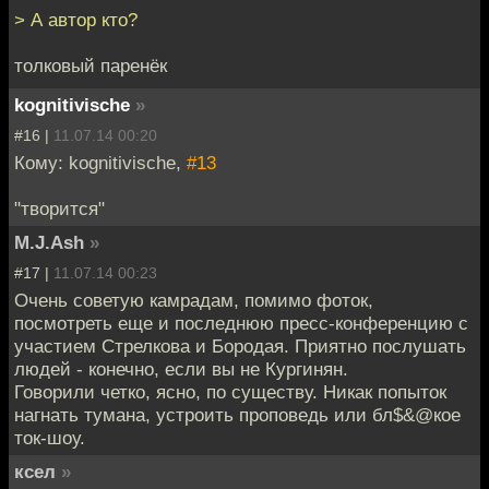
> А автор кто?
толковый паренёк
kognitivische
»
#16 |
11.07.14 00:20
Кому: kognitivische,
#13
"творится"
M.J.Ash
»
#17 |
11.07.14 00:23
Очень советую камрадам, помимо фоток,
посмотреть еще и последнюю пресс-конференцию с
участием Стрелкова и Бородая. Приятно послушать
людей - конечно, если вы не Кургинян.
Говорили четко, ясно, по существу. Никак попыток
нагнать тумана, устроить проповедь или бл$&@кое
ток-шоу.
ксел
»