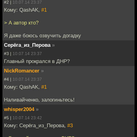
#2 |
10.07.14 23:37
Кому: QashAK,
#1
> А автор кто?
Я даже боюсь озвучить догадку
Серёга_из_Перова
»
#3 |
10.07.14 23:37
Главный прокрался в ДНР?
NickRomancer
»
#4 |
10.07.14 23:37
Кому: QashAK,
#1
Наливайченко, залогиньтесь!
whisper2004
»
#5 |
10.07.14 23:42
Кому: Серёга_из_Перова,
#3