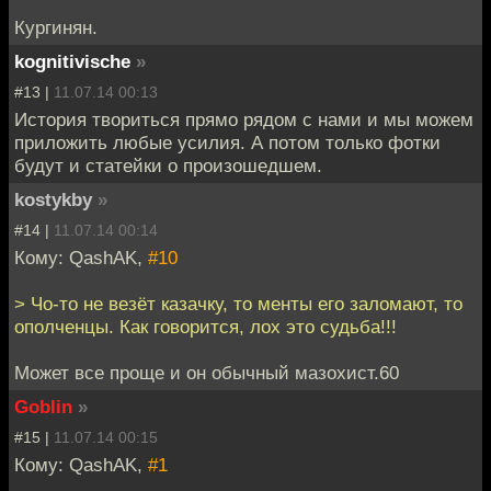
Кургинян.
kognitivische
»
#13 |
11.07.14 00:13
История твориться прямо рядом с нами и мы можем
приложить любые усилия. А потом только фотки
будут и статейки о произошедшем.
kostykby
»
#14 |
11.07.14 00:14
Кому: QashAK,
#10
> Чо-то не везёт казачку, то менты его заломают, то
ополченцы. Как говорится, лох это судьба!!!
Может все проще и он обычный мазохист.60
Goblin
»
#15 |
11.07.14 00:15
Кому: QashAK,
#1