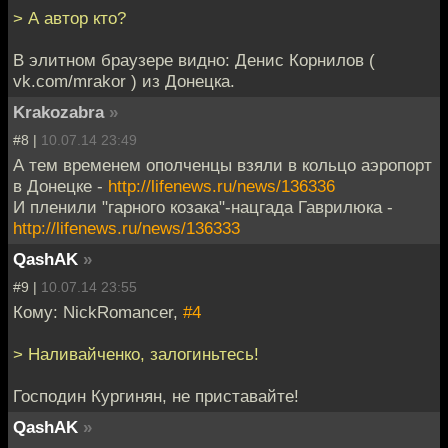
> А автор кто?
В элитном браузере видно: Денис Корнилов (
vk.com/mrakor ) из Донецка.
Krakozabra
»
#8 |
10.07.14 23:49
А тем временем ополченцы взяли в кольцо аэропорт
в Донецке -
http://lifenews.ru/news/136336
И пленили "гарного козака"-нацгада Гаврилюка -
http://lifenews.ru/news/136333
QashAK
»
#9 |
10.07.14 23:55
Кому: NickRomancer,
#4
> Наливайченко, залогиньтесь!
Господин Кургинян, не приставайте!
QashAK
»