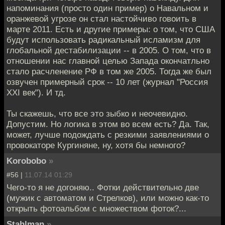
напоминания (просто один пример) о Навальном и
оранжевой угрозе он стал настойчиво говоить в
марте 2011. Есть и другие примеры: о том, что США
будут использовать радикальный исламизм для
глобальной дестабилизации -- в 2005. О том, что в
отношении нас главной целью Запада окончатльно
стало расчленение РФ в том же 2005. Тогда же был
озвучен примерный срок -- 10 лет (журнал "Россия
XXI век"). И тд.
Ты скажешь, что все это зыбко и неочевидно.
Допустим. Но логика в этом во всем есть? Да. Так,
может, лучше подождать с резкими заявлениями о
провокаторе Кургиняне, ну, хотя бы немного?
Korobobo
»
#56 |
11.07.14 01:29
Чего-то я не догоняю.. Фотки действительно две
(мужик с автоматом и Стрелков), или можно как-то
открыть фотоальбом с множеством фоток?...
Stahlman
»