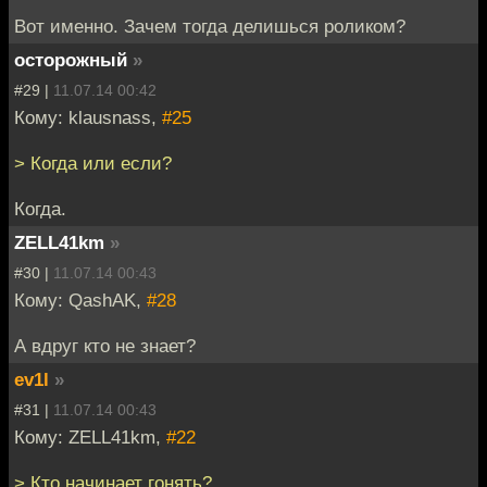
Вот именно. Зачем тогда делишься роликом?
осторожный
»
#29 |
11.07.14 00:42
Кому: klausnass,
#25
> Когда или если?
Когда.
ZELL41km
»
#30 |
11.07.14 00:43
Кому: QashAK,
#28
А вдруг кто не знает?
ev1l
»
#31 |
11.07.14 00:43
Кому: ZELL41km,
#22
> Кто начинает гонять?