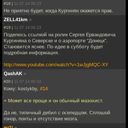
#18 |
11.07.14 00:23
Не приятно будет, когда Кургинян окажется прав.
ZELL41km
»
#19 |
11.07.14 00:23
Поделюсь ссылкой на ролик Сергея Ервандовича
Кургиняна о Северске и о аэропорте "Донецк".
Становится яснее. По идее в субботу будет
подробная информация.
http://www.youtube.com/watch?v=1wJjgMQC-XY
QashAK
»
#20 |
11.07.14 00:32
Кому: kostykby,
#14
> Может все проще и он обычный мазохист.
Да не, типичный дебил с оселедцом. Сплошой
гонор, понты и отсутствие мозга.
ev1l
»