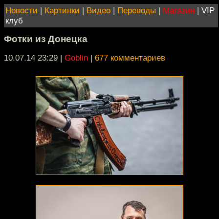
Новости
|
Картинки
|
Видео
|
Переводы
|
Магазин
|
VIP
клуб
Фотки из Донецка
10.07.14 23:29
|
Goblin
|
677 комментариев