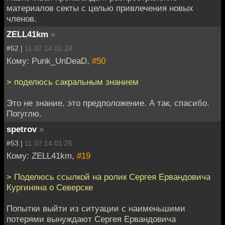
материалов секты с целью привлечения новых
членов.
ZELL41km
»
#52 |
11.07.14 01:24
Кому: Punk_UnDeaD,
#50
> поделюсь сакральным знанием
Это не знание, это предположение. А так, спасибо.
Погуглю.
spetrov
»
#53 |
11.07.14 01:25
Кому: ZELL41km,
#19
> Поделюсь ссылкой на ролик Сергея Ервандовича
Кургиняна о Северске
Попытки выйти из ситуации с наименьшими
потерями вынуждают Сергея Ервандовича