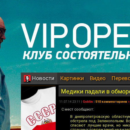
Картинки
Видео
Перев
Новости
Медики падали в обмор
11.07.14 23:11 |
Goblin
|
510 комментариев
»
С мест сообщают:
В днепропетровскую областную
обстрела под Зеленопольем. Вс
спасают лучшие врачи, но ник
страшных повреждений не видел