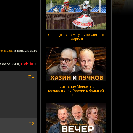
О предстоящем Турнире Святого
Георгия
т магазин
в megagroup.ru
всего: 510,
Goblin
: 3
# 1
Признание Меркель и
возвращение России в большой
спорт
# 2