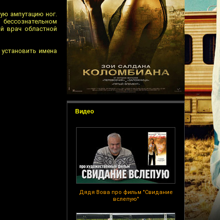
ую ампутацию ног.
в бессознательном
ый врач областной
 установить имена
Видео
Дядя Вова про фильм "Свидание
вслепую"