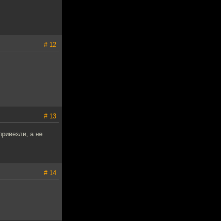
# 12
# 13
привезли, а не
# 14