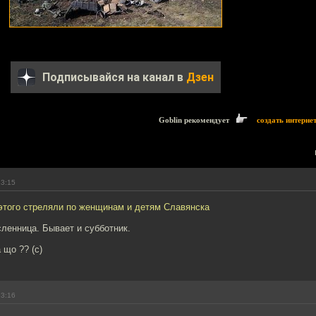
Подписывайся на канал в
Дзен
Goblin рекомендует
создать интерне
23:15
 этого стреляли по женщинам и детям Славянска
сленница. Бывает и субботник.
 що ?? (с)
23:16