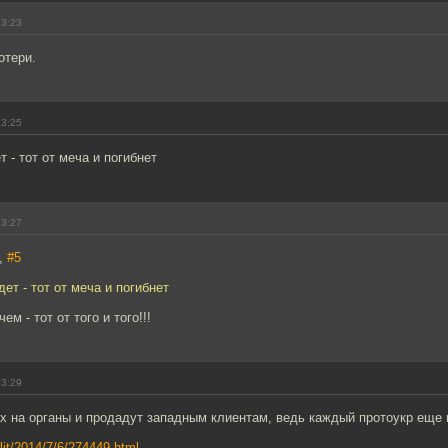
23:23
отери.
23:25
 - тот от меча и погибнет
23:27
r,
#5
ет - тот от меча и погибнет
ем - тот от того и того!!!
23:29
х на органы и продадут западным клиентам, ведь каждый протоукр еще
olit/2014/7/6/274449.html