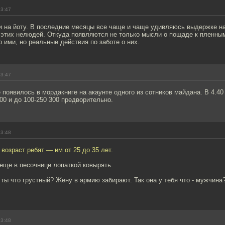
23:47
и на йоту. В последние месяцы все чаще и чаще удивляюсь выдержке н
 этих нелюдей. Откуда появляются не только мысли о пощаде к пленны
о ими, но реальные действия по заботе о них.
23:47
появилось в мордакниге на акаунте одного из сотников майдана. В 4.40
200 и до 100-250 300 предворительно.
23:48
 возраст ребят — им от 25 до 35 лет.
еще в песочнице лопаткой ковырять.
, ты что грустный? Жену в армию забирают. Так она у тебя что - мужчина
23:48