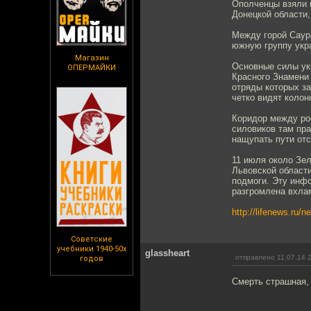
Ополченцы взяли 
Донецкой области,
Между горой Саур-
южную группу укра
Магазин
Основные силы укр
ОПЕРМАЙКИ
Красного Знамени
отряды которых за
четко видят колон
Коридор между рос
силовиков там пра
нащупать пути отс
11 июля около Зе
Львовской области
подмоги. Эту инф
разгромлена вхла
http://lifenews.ru/
Советские
учебники 1940-50х
glassheart
отправлено 11.07.14 
годов
Смерть страшная, 