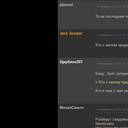
pberest
отправлено 11.07.14 
То не последние п
Jack Jumper
отправлено 11.07.14 
Кто с мечом придет
Щербина307
отправлено 11.07.14 
Кому: Jack Jumpe
> Кто с мечом прид
Кто к нам с чем зач
МихалСаныч
отправлено 11.07.14 
Разберут свидомы
бизнесмен.
http://www.dni.ru/p