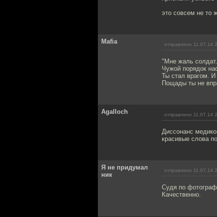
это совсем не то 
Mafia
отправлено 11.07.14 
"Мне жаль солдат.
Чужой порядок на
Ты стал врагом. И
Пощады ты не впра
Agalloch
отправлено 11.07.14 
Диссонанс медиков
красивые слова по
Я не придумал
отправлено 11.07.14 
ник
Судя по фотограф
Качественно.