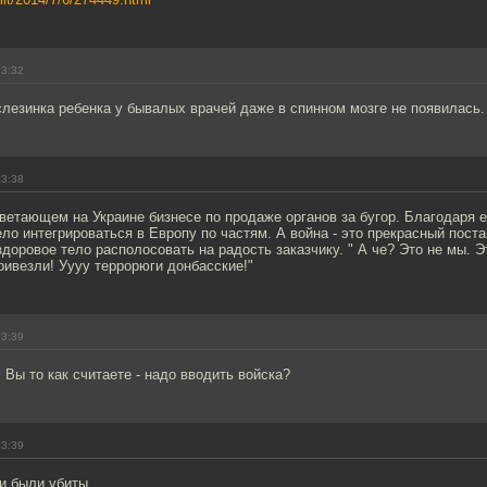
23:32
слезинка ребенка у бывалых врачей даже в спинном мозге не появилась.
23:38
етающем на Украине бизнесе по продаже органов за бугор. Благодаря е
ло интегрироваться в Европу по частям. А война - это прекрасный пост
доровое тело располосовать на радость заказчику. " А че? Это не мы. Э
ривезли! Уууу террорюги донбасские!"
23:39
Вы то как считаете - надо вводить войска?
23:39
и были убиты.