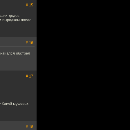
# 15
аших дедов,
м выродкам после
# 16
 начался обстрел
# 17
? Какой мужчина,
# 18