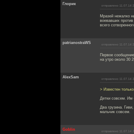
Глорик
отправлено 11.07.14 
Мразей нежалко н
воевавших против
всего сотворенног
patrianostraWS
отправлено 11.07.14 
Первое сообщение 
на утро около 30 
AlexSam
отправлено 11.07.14 
> Известен только
Детки совсем. Им 
Два грузина. Гиви
мальчик совсем.
Goblin
отправлено 11.07.14 