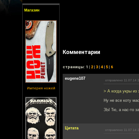
Магазин
Комментарии
cтраницы: 1 |
2
|
3
|
4
|
5
|
6
eugene107
отправлено 11.07.14 
Империя ножей
> А когда укры из
Ну не все коту ма
ЗЫ Тю, а нас-то за
Цитата
отправлено 11.07.14 