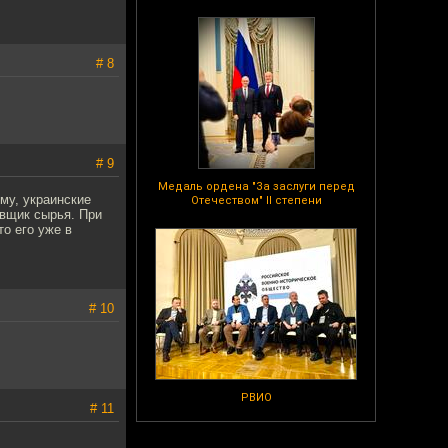
# 8
# 9
Медаль ордена "За заслуги перед
му, украинские
Отечеством" II степени
авщик сырья. При
то его уже в
# 10
РВИО
# 11