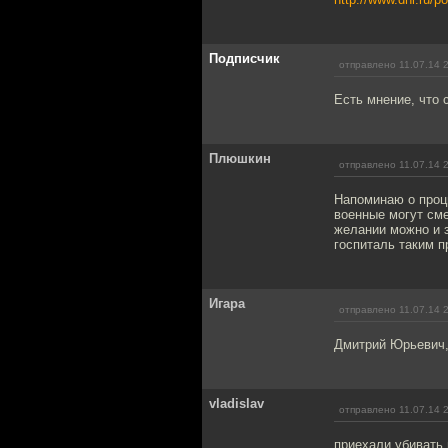
Подписчик
отправлено 11.07.14 
Есть мнение, что 
Плюшкин
отправлено 11.07.14 
Напоминаю о процв
военные могут сме
желании можно и з
госпиталь таким п
Игара
отправлено 11.07.14 
Дмитрий Юрьевич, 
vladislav
отправлено 11.07.14 
приехали убивать 