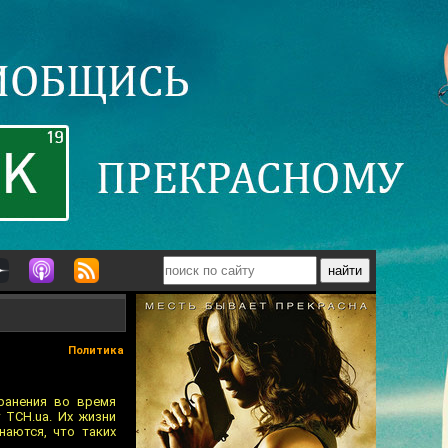
Политика
ранения во время
 ТСН.ua. Их жизни
наются, что таких