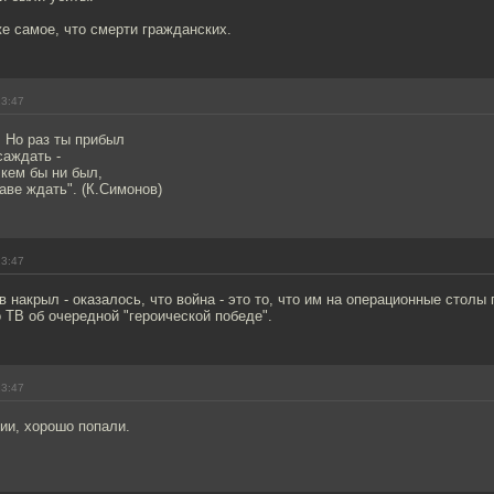
же самое, что смерти гражданских.
23:47
 Но раз ты прибыл
саждать -
 кем бы ни был,
ве ждать". (К.Симонов)
23:47
 накрыл - оказалось, что война - это то, что им на операционные столы 
 ТВ об очередной "героической победе".
23:47
ии, хорошо попали.