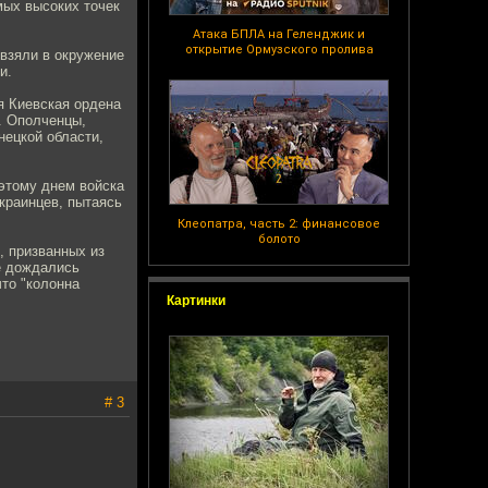
мых высоких точек
Атака БПЛА на Геленджик и
открытие Ормузского пролива
 взяли в окружение
и.
я Киевская ордена
. Ополченцы,
нецкой области,
оэтому днем войска
украинцев, пытаясь
Клеопатра, часть 2: финансовое
болото
, призванных из
не дождались
то "колонна
Картинки
# 3