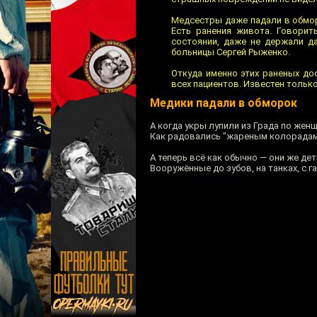
Медсестры даже падали в обмор
Есть ранения живота. Говорит
состоянии, даже не держали да
больницы Сергей Рыженко.
Откуда именно этих раненых до
всех пациентов. Известен только
Медики падали в обморок
А когда укры лупили из Града по жен
Как радовались "жареным колорадам" 
А теперь всё как обычно — они же дет
Вооружённые до зубов, на танках, с г