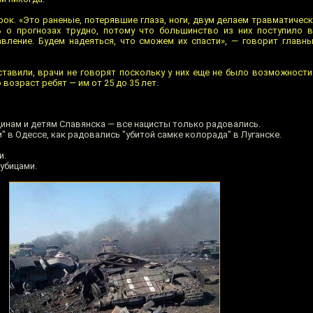
ок. «Это раненые, потерявшие глаза, ноги, двум делаем травматическ
ь о прогнозах трудно, потому что большинство из них поступило 
вление. Будем надеяться, что сможем их спасти», — говорит главн
ставили, врачи не говорят поскольку у них еще не было возможности
 возраст ребят — им от 25 до 35 лет.
щинам и детям Славянска — все нацисты только радовались.
в Одессе, как радовались "убитой самке колорада" в Луганске.
и.
аубицами.