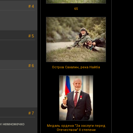
# 4
65
# 5
# 6
Остров Сахалин, река Найба
# 7
 и немножечко
Медаль ордена "За заслуги перед
Отечеством" II степени