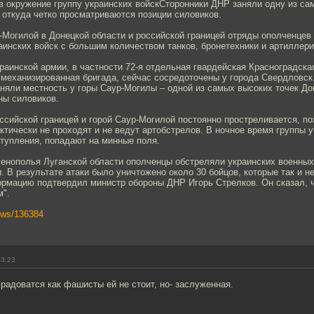
в окружение группу украинских войскСторонники ДНР заняли одну из са
 откуда четко просматриваются позиции силовиков.
Могилой в Донецкой области и российской границей отряды ополченцев
инских войск с большим количеством танков, бронетехники и артиллери
аинской армии, в частности 72-я отдельная гвардейская Красноградска
 механизированная бригада, сейчас сосредоточены у города Свердловск
няли местность у горы Саур-Могилы – одной из самых высоких точек До
ны силовиков.
сийской границей и горой Саур-Могилой постоянно простреливается, п
ктически не проходят и не ведут артобстрелов. В ночное время группы 
тупления, попадают на минные поля.
ленополья Луганской области ополченцы обстреляли украинских военных
. В результате атаки было уничтожено около 30 бойцов, которые так и 
ормацию подтвердил министр обороны ДНР Игорь Стрелков. Он сказал, ч
м".
news/136384
23:23
радоватся как фашисты ей не стоит, но- заслуженная.