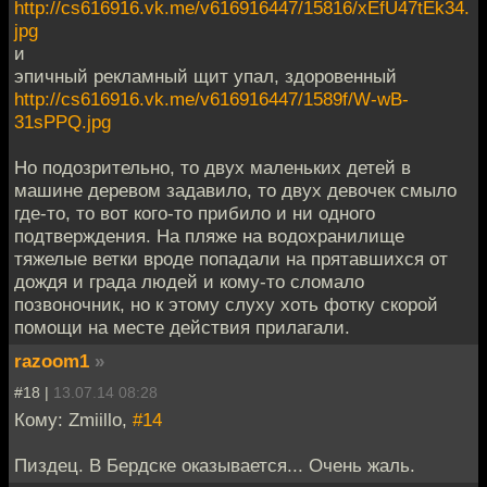
http://cs616916.vk.me/v616916447/15816/xEfU47tEk34.
jpg
и
эпичный рекламный щит упал, здоровенный
http://cs616916.vk.me/v616916447/1589f/W-wB-
31sPPQ.jpg
Но подозрительно, то двух маленьких детей в
машине деревом задавило, то двух девочек смыло
где-то, то вот кого-то прибило и ни одного
подтверждения. На пляже на водохранилище
тяжелые ветки вроде попадали на прятавшихся от
дождя и града людей и кому-то сломало
позвоночник, но к этому слуху хоть фотку скорой
помощи на месте действия прилагали.
razoom1
»
#18 |
13.07.14 08:28
Кому: Zmiillo,
#14
Пиздец. В Бердске оказывается... Очень жаль.