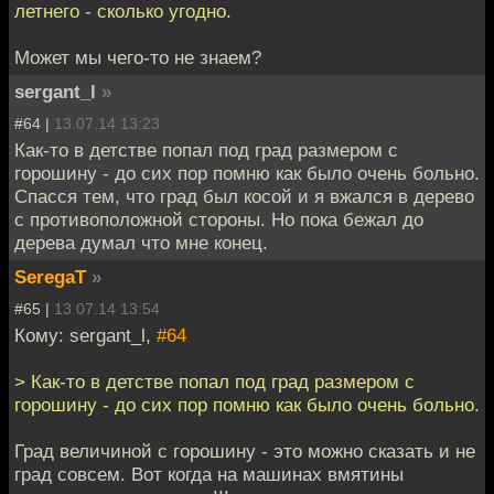
летнего - сколько угодно.
Может мы чего-то не знаем?
sergant_l
»
#64 |
13.07.14 13:23
Как-то в детстве попал под град размером с
горошину - до сих пор помню как было очень больно.
Спасся тем, что град был косой и я вжался в дерево
с противоположной стороны. Но пока бежал до
дерева думал что мне конец.
SeregaT
»
#65 |
13.07.14 13:54
Кому: sergant_l,
#64
> Как-то в детстве попал под град размером с
горошину - до сих пор помню как было очень больно.
Град величиной с горошину - это можно сказать и не
град совсем. Вот когда на машинах вмятины