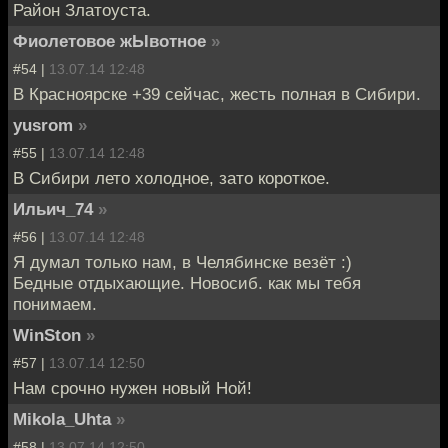
Район Златоуста.
Фиолетовое жЫвотное
»
#54 |
13.07.14 12:48
В Красноярске +39 сейчас, жесть полная в Сибири.
yusrom
»
#55 |
13.07.14 12:48
В Сибири лето холодное, зато короткое.
Ильич_74
»
#56 |
13.07.14 12:48
Я думал только нам, в Челябинске везёт :)
Бедные отдыхающие. Новосиб. как мы тебя
понимаем.
WinSton
»
#57 |
13.07.14 12:50
Нам срочно нужен новый Ной!
Mikola_Uhta
»
#58 |
13.07.14 12:50