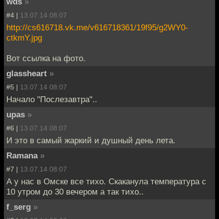
wds
»
#4 |
13.07.14 08:07
http://cs616718.vk.me/v616718361/19f95/g2WY0-
ctkmY.jpg
Вот ссылка на фото.
glassheart
»
#5 |
13.07.14 08:07
Начало "Послезавтра"..
upas
»
#6 |
13.07.14 08:07
И это в самый жаркий и душный день лета.
Ramana
»
#7 |
13.07.14 08:07
А у нас в Омске все тихо. Скаканула температура с
10 утром до 30 вечером а так тихо..
f_serg
»