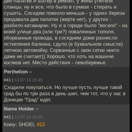
две палатки и шатер в ремонт, у жены улетели
сланцы, ну и все, что было в сумках - стирать и
сушить. Соседям повезло меньше - у одних береза
придавила две палатки (жертв нет), у других -
разбило катамаран. Ну и в городе было "весело" - на
моей улице два (или три?) поваленных тополя,
оборванные провода, в соседнем доме разнесло
остекление балкона, сдуло (в буквальном смысле)
летнюю автомойку. Сорванные с окон сетки никто
даже не считает)) Хорошо, что хоть на машине
косяков нет. Место действия - левобережье.
Perihelion
»
#41 |
13.07.14 10:45
Сходили покупаться. Но лучше пусть лучше такой
град бы по три раза в день шел, чем тот, что у нас в
Донецке "Град" идет.
Name Holder
»
#42 |
13.07.14 10:45
Кому: SHOEI,
#12