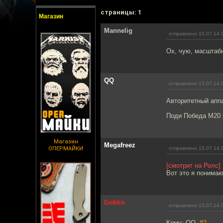
cтраницы: 1
Магазин
Mannelig
отправлено 15.07.14 
Ох, чую, масштабн
QQ
отправлено 15.07.14 
Авторитетный апп
Поди Победа М20 
Магазин
Megafreez
ОПЕРМАЙКИ
отправлено 15.07.14 
[смотрит на Ролс]
Вот это я понимаю
Goblin
отправлено 15.07.14 
Кому: QQ,
#2