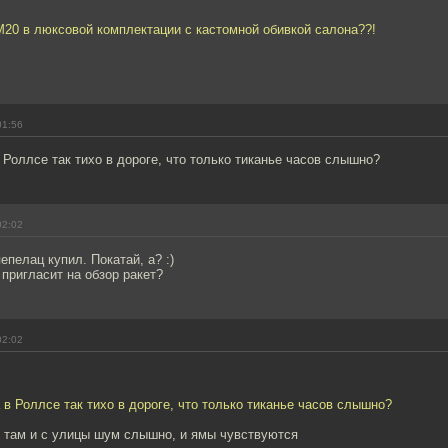
М20 в люксовой комплектации с кастомной обивкой салона??!
01:56
 Роллсе так тихо в дороге, что только тиканье часов слышно?
02:02
епелац купил. Покатай, а? :)
 пригласит на обзор ракет?
02:02
 в Роллсе так тихо в дороге, что только тиканье часов слышно?
 - там и с улицы шум слышно, и ямы чувствуются