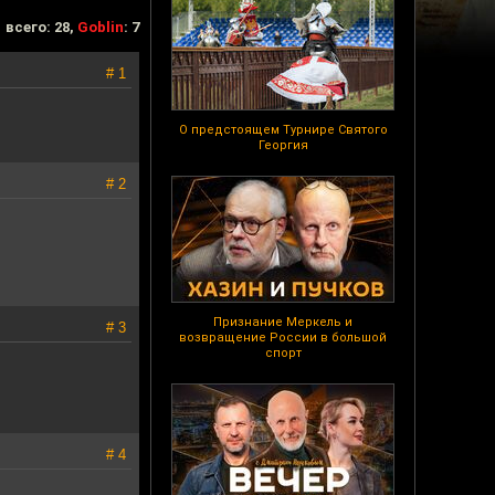
всего: 28,
Goblin
: 7
# 1
О предстоящем Турнире Святого
Георгия
# 2
Признание Меркель и
# 3
возвращение России в большой
спорт
# 4