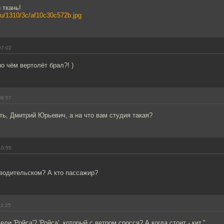
 ткань!
l.ru/1310/3c/af10c30c572b.jpg
07:02
по чём вертолёт брал?! )
08:57
ь, Дмитрий Юрьевич, а на что вам студия такая?
10:55
 водительском? А кто пассажир?
11:25
ли 'Ройса'? 'Ройса', который с ветром сросся? А когда стоит - кит."