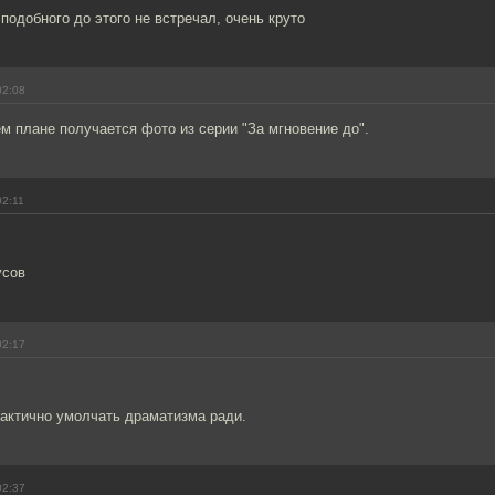
 подобного до этого не встречал, очень круто
02:08
 плане получается фото из серии "За мгновение до".
02:11
усов
02:17
тактично умолчать драматизма ради.
02:37