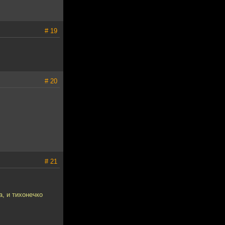
# 19
# 20
# 21
а, и тихонечко