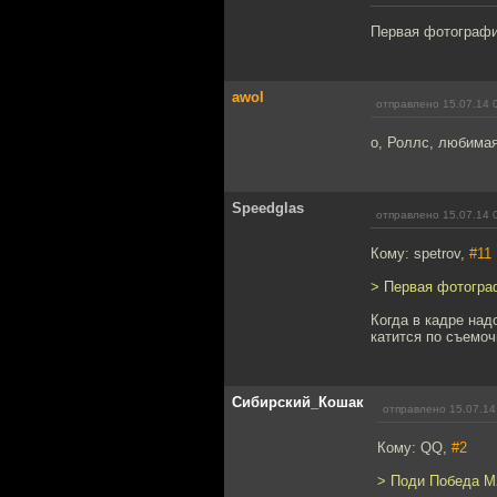
Первая фотография
awol
отправлено 15.07.14 
о, Роллс, любима
Speedglas
отправлено 15.07.14 
Кому: spetrov,
#11
> Первая фотограф
Когда в кадре над
катится по съемоч
Сибирский_Кошак
отправлено 15.07.14
Кому: QQ,
#2
> Поди Победа М2