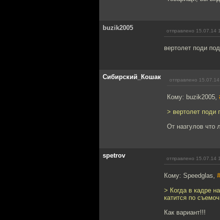
buzik2005
отправлено 15.07.14 
вертолет поди под
Сибирский_Кошак
отправлено 15.07.14
Кому: buzik2005,
> вертолет поди 
От назгулов что 
spetrov
отправлено 15.07.14 
Кому: Speedglas,
> Когда в кадре н
катится по съемоч
Как вариант!!!