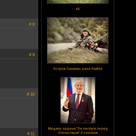
65
# 8
# 9
Остров Сахалин, река Найба
# 10
Медаль ордена "За заслуги перед
Отечеством" II степени
# 11