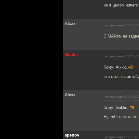
но в целом ничего
Alxxx
отправлено 15.07.14 
С MANом на заднем
Goblin
отправлено 15.07.14 
Кому: Alxxx,
#8
это стоянка автоб
Alxxx
отправлено 15.07.14 
Кому: Goblin,
#9
Ну, об это можно 
spetrov
отправлено 15.07.14 