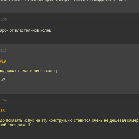
11:30
арок от властелинов колец
 11:34
#19
подарок от властелинов колец
ли?
11:54
#13
адо показать испуг, на эту конструкцию ставится очень не дешевая камер
ной площадке!!!