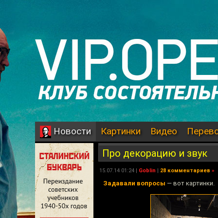
Картинки
Видео
Перев
Новости
Про декорацию и звук
15.07.14 01:24 |
Goblin
|
28 комментариев
»
Задавали вопросы
— вот картинки.