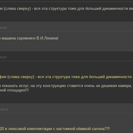
 (слева сверху) - вся эта структура тоже для большей динамичности ви
04:04
я машина скромняги В.И.Ленина!
05:07
ия (слева сверху) - вся эта структура тоже для большей динамичности 
о показать испуг, на эту конструкцию ставится очень не дешевая камера,
ной площадке!!!
 05:41
0 в люксовой комплектации с кастомной обивкой салона??!