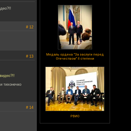
део?!!
# 12
Медаль ордена "За заслуги перед
# 13
Отечеством" II степени
видео?!!
 и тихонечко
# 14
РВИО