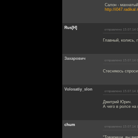
Салон - махнатый
http://i047.radika
Rus[H]
отправлено 15.07.14 
Главный, колись, 
Захарович
отправлено 15.07.14 
Стесняюсь спросит
Volosatiy_slon
отправлено 15.07.14 
Дмитрий Юрич.
А чего в ролсе на
chum
отправлено 15.07.14 
"Товарищи, вы виде