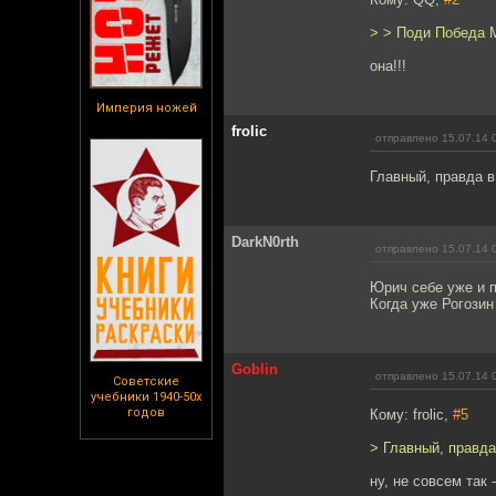
> > Поди Победа 
она!!!
Империя ножей
frolic
отправлено 15.07.14 
Главный, правда в
DarkN0rth
отправлено 15.07.14 
Юрич себе уже и п
Когда уже Рогозин
Goblin
отправлено 15.07.14 
Советские
учебники 1940-50х
годов
Кому: frolic,
#5
> Главный, правда
ну, не совсем так