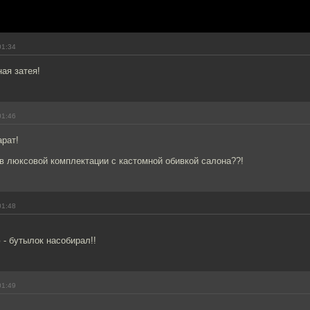
01:34
ая затея!
01:46
арат!
в люксовой комплектации с кастомной обивкой салона??!
01:48
 - бутылок насобирал!!
01:49