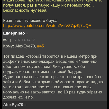
> Да прочёл про это. Насколько же вагоны хрупкие,
получается, раз в такую кашу их перемололо...
Безопасность нулевая.
Краш-тест тупикового бруса.
http://www.youtube.com/watch?v=VZ7qz9j7UQE
ElMephisto
»
#51 |
15.07.14 14:23
Кому: AlexEye70,
#45
Тот пиздец который творится в нашем метро при
эффективных менеджерах Беседине и "невинно-
оболганном-неуиновном" Ликсутове как бе
подразумевает вот именно такой бардак.
Одни вагоны новые в которые от вони красочной не
зайти и бабки в которых в обморок от краски падают,
чего стоят, двери постоянно в новых составах
нормально не закрываются, по 10 раз туда-обратно
дрочат их, и пр.
AlexEye70
»