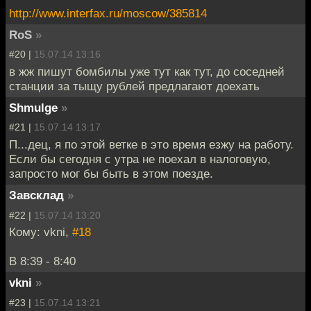
http://www.interfax.ru/moscow/385814
RoS
»
#20 |
15.07.14 13:16
в жж пишут бомбилы уже тут как тут, до соседней
станции за тыщу рублей предлагают доехать
Shmulge
»
#21 |
15.07.14 13:17
П...дец, я по этой ветке в это время езжу на работу.
Если бы сегодня с утра не поехал в налоговую,
запросто мог бы быть в этом поезде.
Завсклад
»
#22 |
15.07.14 13:20
Кому: vkni,
#18
В 8:39 - 8:40
vkni
»
#23 |
15.07.14 13:21