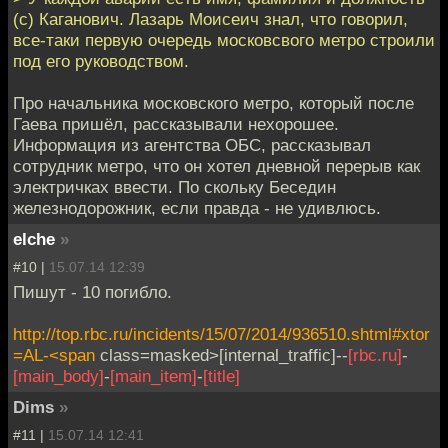
(c) Каганович. Лазарь Моисеич знал, что говорил,
все-таки первую очередь московсвого метро строили
под его руководством.
Про начальника московского метро, который после
Гаева пришёл, рассказывали нехорошее.
Информация из агентства ОБС, рассказывал
сотрудник метро, что он хотел дневной перерыв как
электричках ввести. По скольку Беседин
железнодорожник, если правда - не удивлюсь.
elche
»
#10 |
15.07.14 12:39
Пишут - 10 погибло.
http://top.rbc.ru/incidents/15/07/2014/936510.shtml#xtor
=AL-<span
class=masked>[internal_traffic]--
[rbc.ru]
-
[main_body]
-
[main_item]
-
[title]
Dims
»
#11 |
15.07.14 12:41