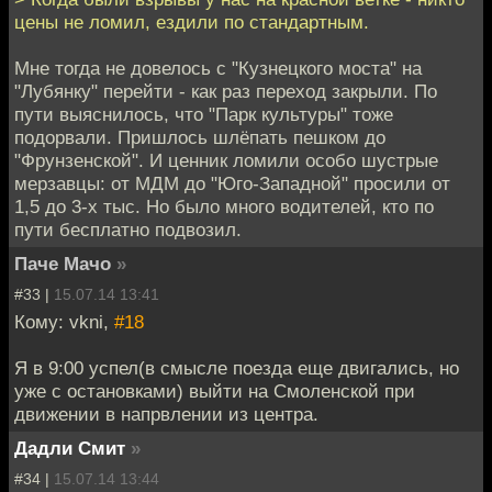
цены не ломил, ездили по стандартным.
Мне тогда не довелось с "Кузнецкого моста" на
"Лубянку" перейти - как раз переход закрыли. По
пути выяснилось, что "Парк культуры" тоже
подорвали. Пришлось шлёпать пешком до
"Фрунзенской". И ценник ломили особо шустрые
мерзавцы: от МДМ до "Юго-Западной" просили от
1,5 до 3-х тыс. Но было много водителей, кто по
пути бесплатно подвозил.
Паче Мачо
»
#33 |
15.07.14 13:41
Кому: vkni,
#18
Я в 9:00 успел(в смысле поезда еще двигались, но
уже с остановками) выйти на Смоленской при
движении в напрвлении из центра.
Дадли Смит
»
#34 |
15.07.14 13:44