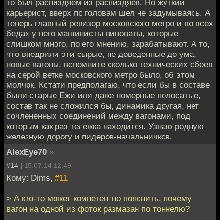
то был распиздяем из распиздяев. Но жуткий
карьерист, вверх по головам шел не задумываясь. А
теперь главный ревизор московского метро и во всех
бедах у него машинисты виноваты, которые
слишком много, по его мнению, зарабатывают. А то,
что внедрили эти сырые, не доведенные до ума,
новые вагоны, вспомните сколько технических сбоев
на серой ветке московского метро было, об этом
молчок. Кстати предполагаю, что если бы в составе
были старые Ежи или даже номерные полосатые,
состав так не сложился бы, динамика другая, нет
сочлененных соединений между вагонами, под
которым как раз тележка находится. Узнаю родную
железную дорогу и пидеров-начальничков.
AlexEye70
»
#14 |
15.07.14 12:49
Кому: Dims,
#11
> А кто-то может компетентно пояснить, почему
вагон на одной из фоток размазан по тоннелю?