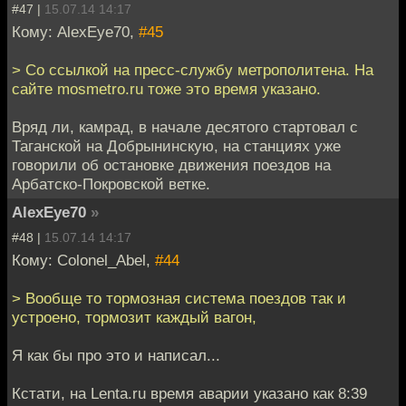
#47 |
15.07.14 14:17
Кому: AlexEye70,
#45
> Со ссылкой на пресс-службу метрополитена. На
сайте mosmetro.ru тоже это время указано.
Вряд ли, камрад, в начале десятого стартовал с
Таганской на Добрынинскую, на станциях уже
говорили об остановке движения поездов на
Арбатско-Покровской ветке.
AlexEye70
»
#48 |
15.07.14 14:17
Кому: Colonel_Abel,
#44
> Вообще то тормозная система поездов так и
устроено, тормозит каждый вагон,
Я как бы про это и написал...
Кстати, на Lenta.ru время аварии указано как 8:39