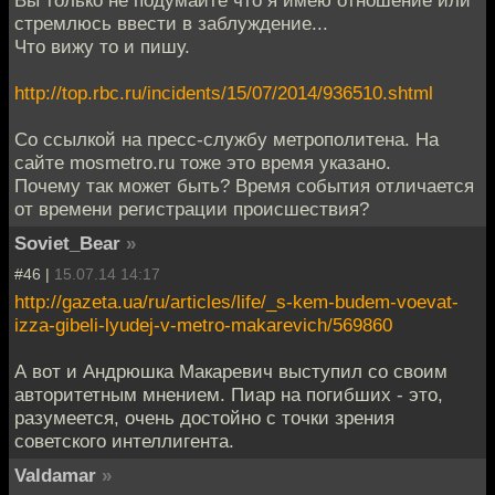
стремлюсь ввести в заблуждение...
Что вижу то и пишу.
http://top.rbc.ru/incidents/15/07/2014/936510.shtml
Со ссылкой на пресс-службу метрополитена. На
сайте mosmetro.ru тоже это время указано.
Почему так может быть? Время события отличается
от времени регистрации происшествия?
Soviet_Bear
»
#46 |
15.07.14 14:17
http://gazeta.ua/ru/articles/life/_s-kem-budem-voevat-
izza-gibeli-lyudej-v-metro-makarevich/569860
А вот и Андрюшка Макаревич выступил со своим
авторитетным мнением. Пиар на погибших - это,
разумеется, очень достойно с точки зрения
советского интеллигента.
Valdamar
»