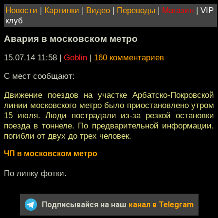
Новости
|
Картинки
|
Видео
|
Переводы
|
Магазин
|
VIP
клуб
Авария в московском метро
15.07.14 11:58
|
Goblin
|
160 комментариев
С мест сообщают:
Движение поездов на участке Арбатско-Покровской
линии московского метро было приостановлено утром
15 июля. Люди пострадали из-за резкой остановки
поезда в тоннеле. По предварительной информации,
погибли от двух до трех человек.
ЧП в московском метро
По линку фотки.
Подписывайся на наш
канал в Telegram