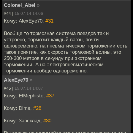
Colonel_Abel
»
#44 |
15.07.14 14:06
Кому: AlexEye70,
#31
Вообще то тормозная система поездов так и
устроено, тормозит каждый вагон, почти
одновременно, на пневматическом торможении есть
такое понятие, как скорость тормозной волны, это
250-300 метров в секунду при экстренном
торможении. А на электропневматическом
торможении вообще одновременно.
AlexEye70
»
#45 |
15.07.14 14:07
Кому: ElMephisto,
#37
Кому: Dims,
#28
Кому: Завсклад,
#30
Вы только не подумайте что я имею отношение или