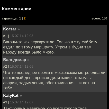
Комментарии
cтраницы: 1 |
2
всего: 160
Korsar
»
#1 |
15.07.14 12:03
Вагоны-то как перекрутило. Только в эту субботу
ездил по этому маршруту. Утром в будни там
народу всегда было много.
Вальдемар
»
#2 |
15.07.14 12:05
Что-то последнее время в московском метро едва ли
ни каждый день происходили какие-то казусы,
аварии, задымления, обесточивания... и вот на
тебе...
KatyKat
»
#3 |
15.07.14 12:07
Таксующие, наверное, со всего города туда