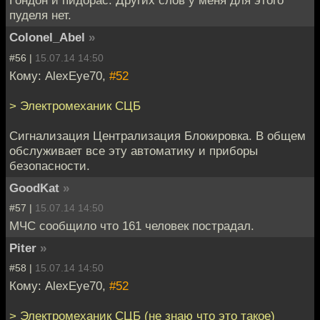
Гондон и пидорас. Других слов у меня для этого
пуделя нет.
Colonel_Abel
»
#56 |
15.07.14 14:50
Кому: AlexEye70,
#52
> Электромеханик СЦБ
Сигнализация Централизация Блокировка. В общем
обслуживает все эту автоматику и приборы
безопасности.
GoodKat
»
#57 |
15.07.14 14:50
МЧС сообщило что 161 человек пострадал.
Piter
»
#58 |
15.07.14 14:50
Кому: AlexEye70,
#52
> Электромеханик СЦБ (не знаю что это такое)