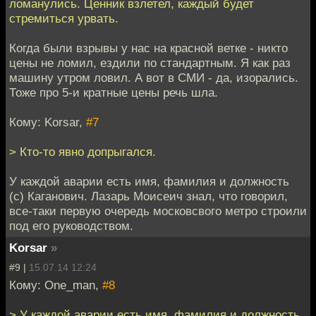
ломанулись. Ценник взлетел, каждый будет
стремиться урвать.
Когда были взрывы у нас на красной ветке - никто
цены не ломил, ездили по стандартным. Я как раз
машину утром ловил. А вот в СМИ - да, изорались.
Тоже про 5-и кратные цены речь шла.
Кому: Korsar,
#7
> Кто-то явно допрыгался.
У каждой аварии есть имя, фамилия и должность
(c) Каганович. Лазарь Моисеич знал, что говорил,
все-таки первую очередь московсвого метро строили
под его руководством.
Korsar
»
#9 |
15.07.14 12:24
Кому: One_man,
#8
> У каждой аварии есть имя, фамилия и должность