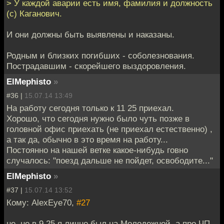
> У каждой аварии есть имя, фамилия и должность
(c) Каганович.
И они должны быть выявлены и наказаны.
Родным и близких погибших - соболезнования.
Пострадавшим - скорейшего выздоровления.
ElMephisto
»
#36 |
15.07.14 13:49
На работу сегодня только к 11 25 приехал.
Хорошо, что сегодня нужно было чуть позже в
головной офис приехать (не приехал естественно) ,
а так да, обычно в это время на работу...
Постоянно на нашей ветке какое-нибудь говно
случалось: "поезд дальше не пойдет, освободите..."
ElMephisto
»
#37 |
15.07.14 13:52
Кому: AlexEye70,
#27
не, не в 9 25 я лично был на Молодежной, а про ЧП