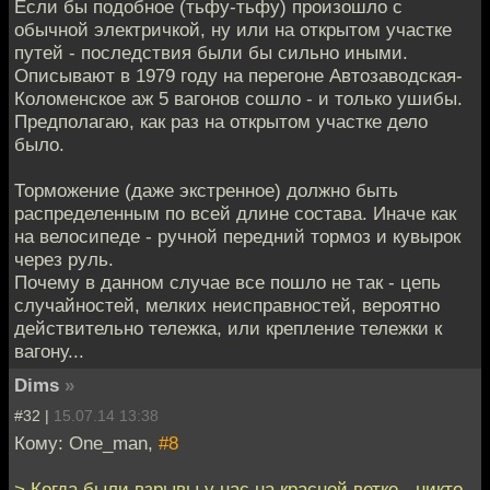
Если бы подобное (тьфу-тьфу) произошло с
обычной электричкой, ну или на открытом участке
путей - последствия были бы сильно иными.
Описывают в 1979 году на перегоне Автозаводская-
Коломенское аж 5 вагонов сошло - и только ушибы.
Предполагаю, как раз на открытом участке дело
было.
Торможение (даже экстренное) должно быть
распределенным по всей длине состава. Иначе как
на велосипеде - ручной передний тормоз и кувырок
через руль.
Почему в данном случае все пошло не так - цепь
случайностей, мелких неисправностей, вероятно
действительно тележка, или крепление тележки к
вагону...
Dims
»
#32 |
15.07.14 13:38
Кому: One_man,
#8
> Когда были взрывы у нас на красной ветке - никто