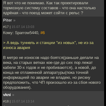
Я вот что не понимаю. Как так проектировали
тормозную систему составов - что она настолько
ядрёная - что поезд может сойти с рельс ?
Piter
»
#17 |
15.07.14 13:03
Кому: Sparrow5440,
#6
> А ведь туннель и станции "из новых", не из-за
износа авария
В метро не износов надо боятся(раньше делали на
века, на старых ветках кое-где до сих пор лежат
кабели 30-х годов и не пробиваются), а новой, до
конца не отлаженной аппаратуры(пока точной
информацией по аварии не владею, но рискну
предположить, что ЧП произошло из-за сбоя нового
оборудования).
vkni
»
#18 |
15.07.14 13:14