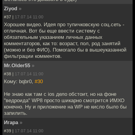
Ziyod
»
#37 |
17.07.14 11:00
Хорошее видео. Идея про тупичковскую соц.сеть -
отличная. Вот бы еще ввести систему с
обязательным указанием личных данных
комментаторов, как то: возраст, пол, род занятий
(можно и без ФИО). Помогало бы в вышеуказанной
фильтрации комментов.
Mr.Older55
»
#38 |
17.07.14 11:00
Кому: bqbr0,
#30
Не знаю как там с ios дело обстоит, но на фоне
"ведроида" WP8 просто шикарно смотрится ИМХО
конечно. Ну и приложение на WP не кисло было бы
запилить.
Игара
»
#39 |
17.07.14 11:00