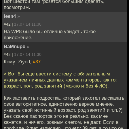
Вот шестой там грозятся большим сделать,
посмотрим.
leen4
»
#42 |
17.07.14 11:30
На WP8 было бы отлично увидеть такое
приложение.
BaMnupb
»
#43 |
17.07.14 11:30
Кому: Ziyod,
#37
> Вот бы еще ввести систему с обязательным
указанием личных данных комментаторов, как то:
возраст, пол, род занятий (можно и без ФИО).
Как заставить подростка, который захотел высказать
свое авторитетное, единственно верное мнение,
указать свой истинный возраст, род занятий и т.п.?)
Без сканов паспортов это не реально, как мне
кажется, и ничего, ровным счетом, не даст. Если в
профиле будет написано, что ему 39 лет, а то что он