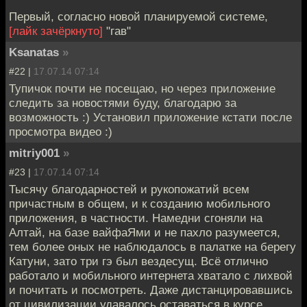
Первый, согласно новой планируемой системе,
[лайк зачёркнуто]
"гав"
Ksanatas
»
#22 |
17.07.14 07:14
Тупичок почти не посещаю, но через приложение
следить за новостями буду, благодарю за
возможность :) Установил приложение кстати после
просмотра видео :)
mitriy001
»
#23 |
17.07.14 07:14
Тысячу благодарностей и рукопожатий всем
причастным в общем, и к созданию мобильного
приложения, в частности. Намедни сгоняли на
Алтай, на базе вайфаЯми и не пахло разумеется,
тем более оных не наблюдалось в палатке на берегу
Катуни, зато три гэ был вездесущ. Всё отлично
работало и мобильного интернета хватало с лихвой
и почитать и посмотреть. Даже дистанцировавшись
от цивилизации удавалось оставаться в курсе