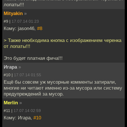
лопаты!!!
Mityakin
»
#9 |
17.07.14 01:23
Кому: jason46,
#8
> Также необходима кнопка с изображением черенка
от лопаты!!!
Это будет платная фича!!!
Игара
»
#10 |
17.07.14 01:55
Ещё бы совсем уж мусорные комменты затирали,
многие ни читают именно из-за мусора или систему
предупреждений за мусор.
Merlin
»
#11 |
17.07.14 02:59
Кому: Игара,
#10