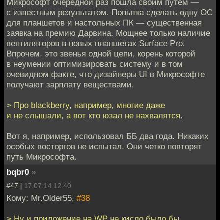
Микрософт очередной раз пошла своим путем —
с известным результатом. Попытка сделать одну ОС
для планшетов и настольных ПК — существенная
заявка на премию Дарвина. Мощнее только наличие
вентиляторов в новых планшетах Surface Pro.
Впрочем, это звенья одной цепи, корень которой
в неумении оптимизировать систему и в том
очевидном факте, что дизайнеры UI в Микрософте
получают зарплату веществами.
> Про blackberry, например, многие даже
и не слышали, а вот кто юзал не нахвалятся.
Вот я, например, использовал ББ два года. Никаких
особых восторгов не испытал. Они четко повторят
путь Микрософта.
bqbr0
»
#47 |
17.07.14 12:40
Кому: Mr.Older55,
#38
> Ну и приложение на WP не кисло было бы