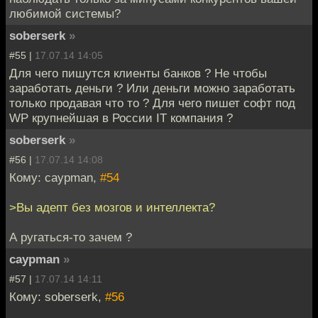
любимой системы?
soberserk
»
#55 |
17.07.14 14:05
Для чего пишутся клиенты банков ? Не чтобы
заработать деньги ? Или деньги можно заработать
только продавая что то ? Для чего пишет софт под
WP крупнейшая в России IT компания ?
soberserk
»
#56 |
17.07.14 14:08
Кому: caypman,
#54
>Вы адепт без мозгов и интеллекта?
А ругаться-то зачем ?
caypman
»
#57 |
17.07.14 14:11
Кому: soberserk,
#56