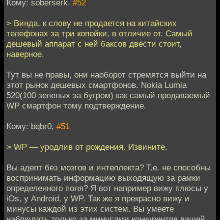
Кому: soberserk,
#52
> Винда, к слову не продается на китайских
телефонах за три копейки, в отличие от. Самый
дешевый аппарат с ней баксов двести стоит,
наверное.
Тут вы не правы, они наоборот стремятся выйти на
этот рынок дешевых смартфонов. Nokia Lumia
520(100 зеленых за бугром) как самый продаваемый
WP смартфон тому подтверждение.
Кому: bqbr0,
#51
> WP — уродлив от рождения. Извините.
Вы адепт без мозгов и интеллекта? Т.е. не способны
воспринимать информацию выходящую за рамки
определенного поля? Я вот например вижу плюсы у
iOs, у Android, у WP. Так же я прекрасно вижу и
минусы каждой из этих систем. Вы умеете
наблюдать только за минусами конкурентов вашей