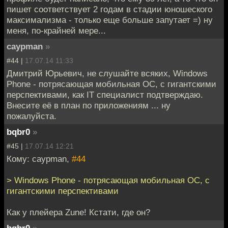
пишет соответствует 2 годам в стадии юношеского
максимализма - только еще больше запутает =) ну
меня, по-крайней мере...
caypman
»
#44 |
17.07.14 11:33
Дмитрий Юрьевич, не слушайте всяких, Windows
Phone - потрясающая мобильная ОС, с гигантскими
перспективами, как IT специалист подтверждаю.
Внесите её в план по приложениям ... ну
пожалуйста.
bqbr0
»
#45 |
17.07.14 12:21
Кому: caypman,
#44
> Windows Phone - потрясающая мобильная ОС, с
гигантскими перспективами
Как у плейера Zune! Кстати, где он?