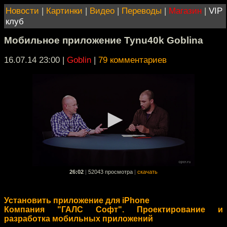
Новости
|
Картинки
|
Видео
|
Переводы
|
Магазин
|
VIP
клуб
Мобильное приложение Tynu40k Goblina
16.07.14 23:00
|
Goblin
|
79 комментариев
26:02
|
52043 просмотра
|
скачать
Установить приложение для iPhone
Компания "ГАЛС Софт". Проектирование и
разработка мобильных приложений