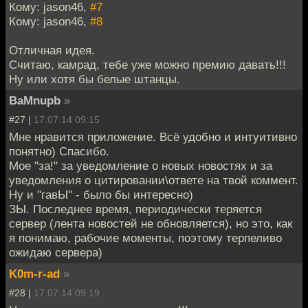
Кому: jason46,
#7
Кому: jason46,
#8
Отличная идея.
Считаю, камрад, тебе уже можно премию давать!!!
Ну или хотя бы белые штанцы.
BaMnupb
»
#27 |
17.07.14 09:15
Мне нравится приложение. Всё удобно и интуитивно
понятно) Спасибо.
Мое "за!" за уведомление о новых новостях и за
уведомления о цитировании\ответе на твой коммент.
Ну и "гавЫ" - было бы интересно)
ЗЫ. Последнее время, периодически теряется
сервер (лента новостей не обновляется), но это, как
я понимаю, рабочие моменты, поэтому терпеливо
ожидаю сервера)
K0m-r-ad
»
#28 |
17.07.14 09:19