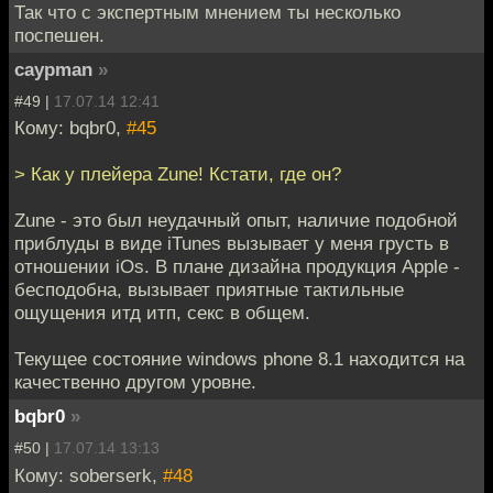
Так что с экспертным мнением ты несколько
поспешен.
caypman
»
#49 |
17.07.14 12:41
Кому: bqbr0,
#45
> Как у плейера Zune! Кстати, где он?
Zune - это был неудачный опыт, наличие подобной
приблуды в виде iTunes вызывает у меня грусть в
отношении iOs. В плане дизайна продукция Apple -
бесподобна, вызывает приятные тактильные
ощущения итд итп, секс в общем.
Текущее состояние windows phone 8.1 находится на
качественно другом уровне.
bqbr0
»
#50 |
17.07.14 13:13
Кому: soberserk,
#48