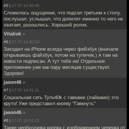
#5 |
17.07.14 00:40
Сложилось ощущение, что подсел третьим к столу,
послушал, услышал, что допилят именно то чего не
хватает, разошлись. Хороший ролик.
Vitaliok
»
#6 |
17.07.14 00:53
Заходил на iPhone всегда через фейзбук (вначале
открываешь файзбук, потом на тупичек.) я там на
новости подписан. А тут тебе на! Отдельное
приложение уже как пару месяцев существует.
Здорово!
jason46
»
#7 |
17.07.14 01:11
Социальная сеть Tynu40k с гавками (лайками) это
круто! Уже представил кнопку "Гавкнуть"
jason46
»
#8 |
17.07.14 01:21
Также необходима кнопка с изображением черенка от