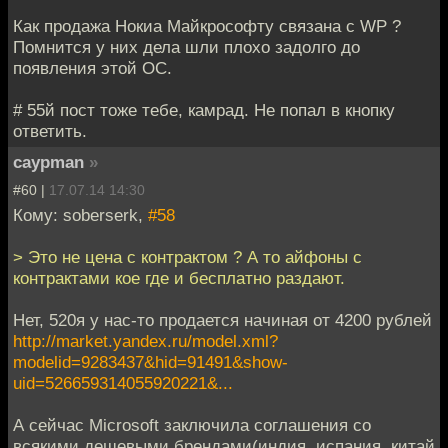
Как продажа Нокиа Майкрософту связана с WP ?
Помнится у них дела шли плохо задолго до
появления этой ОС.
# 55й пост тоже тебе, камрад. Не попал в кнопку
ответить.
caypman
»
#60 |
17.07.14 14:30
Кому: soberserk,
#58
> Это не цена с контрактом ? А то айфоны с
контрактами кое где и бесплатно раздают.
Нет, 520я у нас-то продается начиная от 4200 рублей
http://market.yandex.ru/model.xml?
modelid=9283437&hid=91491&show-
uid=526659314055920221&...
А сейчас Microsoft заключила соглашения со
всякими дешевыми брендами(индия, испания, китай