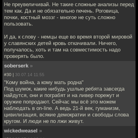
Не преувеличивай. Не такие сложные анализы перед
тем как. Да и не обязательно печень. Роговица,
почки, костный моззг - многое не суть сложно
пользовать.
И да, к слову - немцы еще во время второй мировой
у славянских детей кровь откачивали. Ничего,
получалось, хоть и там на совместимость надо
проверять было.
soberserk
»
#30 |
30.07.14 11:55
"Кому война, а кому мать родна"
Под шумок, какие нибудь ушлые ребята завсегда
найдутся, они и пограбят и на ливер порежут и
оружие попродают. Сейчас мы всё это можем
наблюдать в on-line. А ведь 21-й век, гуманизм,
цивилизация, всякие демократии и свободы слова
кругом. И люди не по лжи живут.
wickedweasel
»