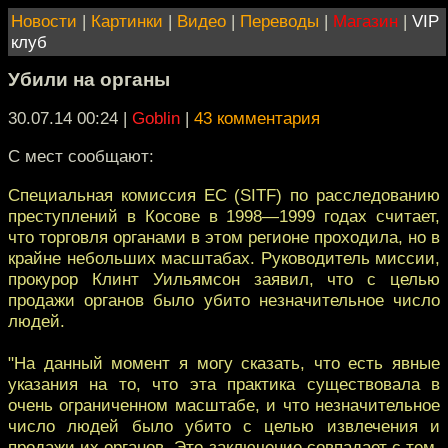
Новости
|
Картинки
|
Видео
|
Переводы
|
Магазин
|
VIP
клуб
Убили на органы
30.07.14 00:24
|
Goblin
|
43 комментария
С мест сообщают:
Специальная комиссия ЕС (SITF) по расследованию
преступлений в Косове в 1998—1999 годах считает,
что торговля органами в этом регионе проходила, но в
крайне небольших масштабах. Руководитель миссии,
прокурор Клинт Уильямсон заявил, что с целью
продажи органов было убито незначительное число
людей.
"На данный момент я могу сказать, что есть явные
указания на то, что эта практика существовала в
очень ограниченном масштабе, и что незначительное
число людей было убито с целью извлечения и
продажи их органов. Это заключение совпадает с тем,