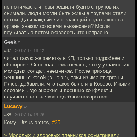
не понимаю с чг овы решили будто с трупов их
снимали. люди могли быть живы а трупами стали
потом. Да и каждый ли желающий подать кого на
органы знаком со всеми ньюансами? Могли
поубивать а потом оказалось что напрасно.
Geek
»
#37 |
30.07.14 18:42
читал такую же заметку в КП, только подробнее и
обширнее. Основная тема велась, что у украинских
молодых солдат, наемников. После прихода
женщины с косой (в бою?), таки изымают органы.
Плюс, добавили, что такое было и в Косово. Иными
словами , где анархия и военные конфликты -
случается вот всякое подобное нехорошее
Lucawy
»
#38 |
30.07.14 19:26
Кому: Ursus arctos,
#35
> Молодых и здоровых пленников осматривали