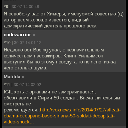
#9 |
30.07.14 00:48
Я освобожу вас от Химеры, именуемой совестью (ц)
автор всем хорошо известен, видный
демократический деятель прошлого века
codewarrior
»
#10 |
30.07.14 01:12
Недавно вот Boeing упал, с незначительным
количеством пассажиров. Клинт Уильямсон
выступил бы по этому поводу, а то не ясно, из-за
чего столько шума.
Matilda
»
#11 |
30.07.14 02:02
IGIL хоть с органами не заморачивается,
обезглавили в Сирии 50 солдат.. Впечатлительным
смотреть не
рекомендуется..
http://voxnews.info/2014/07/27/alleati-
obama-occupano-base-siriana-50-soldati-decapitati-
video-shock...