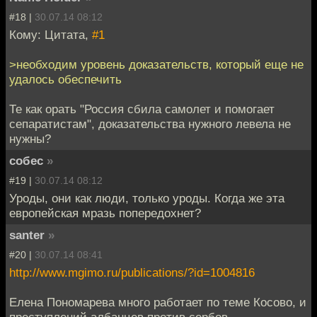
#18 |
30.07.14 08:12
Кому: Цитата,
#1
>необходим уровень доказательств, который еще не
удалось обеспечить
Те как орать "Россия сбила самолет и помогает
сепаратистам", доказательства нужного левела не
нужны?
собес
»
#19 |
30.07.14 08:12
Уроды, они как люди, только уроды. Когда же эта
европейская мразь попередохнет?
santer
»
#20 |
30.07.14 08:41
http://www.mgimo.ru/publications/?id=1004816
Елена Пономарева много работает по теме Косово, и
преступлений албанцев против сербов.