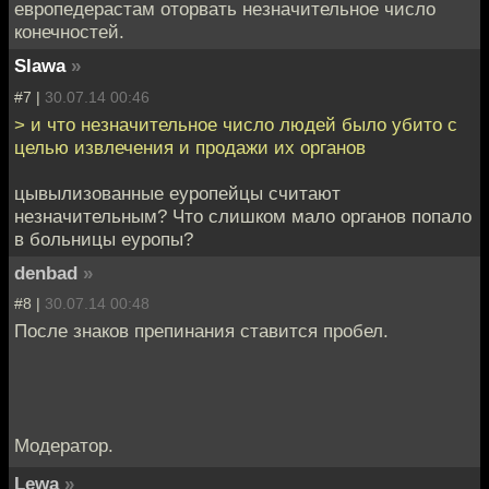
европедерастам оторвать незначительное число
конечностей.
Slawa
»
#7 |
30.07.14 00:46
> и что незначительное число людей было убито с
целью извлечения и продажи их органов
цывылизованные еуропейцы считают
незначительным? Что слишком мало органов попало
в больницы еуропы?
denbad
»
#8 |
30.07.14 00:48
После знаков препинания ставится пробел.
Модератор.
Lewa
»