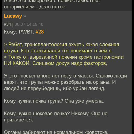
А все эти заморочки с совместимостью,
отторжением - дело пятое.
Lucawy
»
#34 |
30.07.14 15:48
Кому: PWBT,
#28
> Ребят, трансплантология ахуеть какая сложная
штука. Кто сталкивался тот понимает о чем я.
> Толку от вырезанной почечки кроме гастрономии
НИ КАКОЙ. Слишком дохуя надо факторов,
Я этот посыл много лет несу в массы. Однако люди
верят, что трупы можно разобрать на органы. И
людей не переубедишь, ибо урбан легенд.
Кому нужна почка трупа? Она уже умерла.
Кому нужна шоковая почка? Никому. Она не
приживётся.
Органы забирают на нормальном кровотоке.