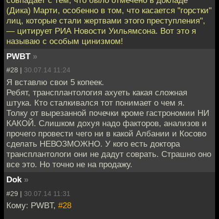
совпадает с тем, что было отмечено в докладе
(Дика) Марти, особенно в том, что касается "горстки"
лиц, которые стали жертвами этого преступления",
— цитирует РИА Новости Уильямсона. Вот это я
называю с особым цинизмом!
PWBT
»
#28 |
30.07.14 11:24
Я вставлю свои 5 копеек.
Ребят, трансплантология ахуеть какая сложная
штука. Кто сталкивался тот понимает о чем я.
Толку от вырезанной почечки кроме гастрономии НИ
КАКОЙ. Слишком дохуя надо факторов, анализов и
прочего провести чего ни в какой Албании и Косово
сделать НЕВОЗМОЖНО. У кого есть доктора
трансплантологи они не дадут соврать. Страшно оно
все это. Но точно не на продажу.
Dok
»
#29 |
30.07.14 11:31
Кому: PWBT,
#28