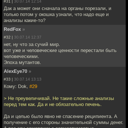
#31 |
30.07.14 12:14
Дак а может они сначала на органы порезали, и
только потом у окошка узнали, что надо еще и
анализы какие-то?
RedFox
»
#32 |
30.07.14 12:37
нет, ну что за сучий мир.
вот уже и человеческие ценности перестали быть
человеческими.
Эпоха мутантов.
AlexEye70
»
#33 |
30.07.14 13:13
Кому: Dok,
#29
> Не преувеличивай. Не такие сложные анализы
перед тем как. Да и не обязательно печень.
Да и целью было явно не спасение реципиента. А
получение с его стороны значительной суммы денег.