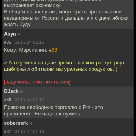
выстраивает экономику!
В общем по заслугам, могут орать про то как они
независимы от России и дальше, а я с дачи яблоки
жрать буду.
Asya
»
#35 |
31.07.14 01:16
Кому: Марсианин,
#33
> А то у меня на даче прямо с воском растут, рвут
шаблоны любителям натуральных продуктов. )
[задумчиво смотрит на ник]
BJack
»
#36 |
31.07.14 01:17
Право на свободную торговлю с РФ - это
привилегия. Её надо заслужить.
soberserk
»
#37 |
31.07.14 01:18