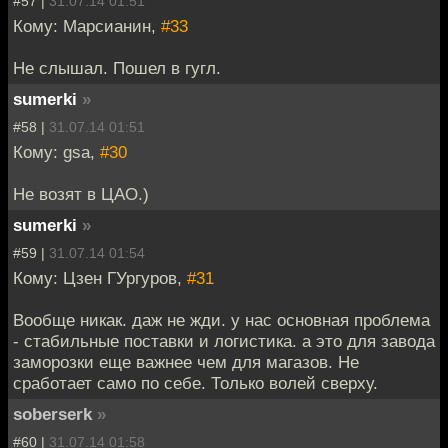
#57 |
31.07.14 01:51
Кому: Марсианин,
#33
Не слышал. Пошел в гугл.
sumerki
»
#58 |
31.07.14 01:51
Кому: gsa,
#30
Не возят в ЦАО.)
sumerki
»
#59 |
31.07.14 01:54
Кому: Цзен ГУргуров,
#31
Вообще никак. даж не жди. у нас основная проблема
- стабильные поставки и логистика. а это для завода
заморозки еще важнее чем для магазов. Не
сработает само по себе. Только волей сверху.
soberserk
»
#60 |
31.07.14 01:58