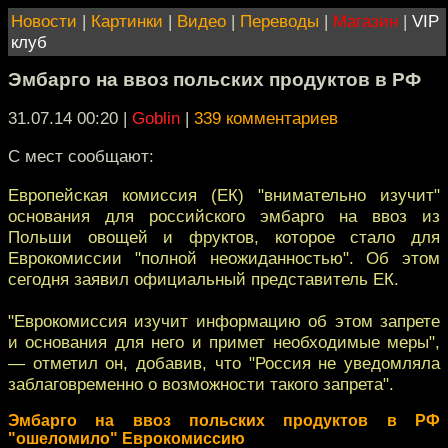
Новости
|
Картинки
|
Видео
|
Переводы
|
Магазин
|
VIP
клуб
Эмбарго на ввоз польских продуктов в РФ
31.07.14 00:20
|
Goblin
|
339 комментариев
С мест сообщают:
Европейская комиссия (ЕК) "внимательно изучит"
основания для российского эмбарго на ввоз из
Польши овощей и фруктов, которое стало для
Еврокомиссии "полной неожиданностью". Об этом
сегодня заявил официальный представитель ЕК.
"Еврокомиссия изучит информацию об этом запрете
и основания для него и примет необходимые меры",
— отметил он, добавив, что "Россия не уведомляла
заблаговременно о возможности такого запрета".
Эмбарго на ввоз польских продуктов в РФ
"ошеломило" Еврокомиссию