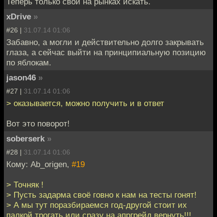
Теперь только свои на рынках искать.
xDrive
»
#26 |
31.07.14 01:06
Забавно, а могли и действительно долго закрывать
глаза, а сейчас выйти на принципиальную позицию
по яблокам.
jason46
»
#27 |
31.07.14 01:06
> оказывается, можно получить и в ответ
Вот это поворот!
soberserk
»
#28 |
31.07.14 01:06
Кому: Ab_origen,
#19
> Точняк !
> Пусть задарма своё говно к нам на тесты гонят!
> А мы тут поразбираемся год-другой стоит их
палкой трогать или сразу на апргрейд вернуть!!!