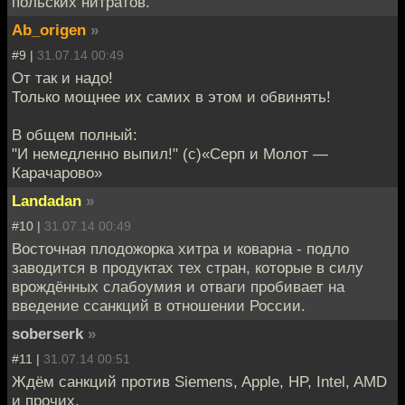
польских нитратов.
Ab_origen
»
#9 |
31.07.14 00:49
От так и надо!
Только мощнее их самих в этом и обвинять!
В общем полный:
"И немедленно выпил!" (с)«Серп и Молот —
Карачарово»
Landadan
»
#10 |
31.07.14 00:49
Восточная плодожорка хитра и коварна - подло
заводится в продуктах тех стран, которые в силу
врождённых слабоумия и отваги пробивает на
введение ссанкций в отношении России.
soberserk
»
#11 |
31.07.14 00:51
Ждём санкций против Siemens, Apple, HP, Intel, AMD
и прочих.