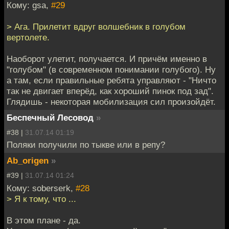
Кому: gsa,
#29
> Ага. Прилетит вдруг волшебник в голубом
вертолете.
Наоборот улетит, получается. И причём именно в
"голубом" (в современном понимании голубого). Ну
а там, если правильные ребята управляют - "Ничто
так не двигает вперёд, как хороший пинок под зад".
Глядишь - некоторая мобилизация сил произойдёт.
Беспечный Лесовод
»
#38 |
31.07.14 01:19
Поляки получили по тыкве или в репу?
Ab_origen
»
#39 |
31.07.14 01:24
Кому: soberserk,
#28
> Я к тому, что ...
В этом плане - да.