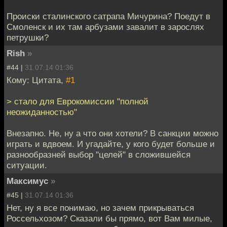
Происки сталинского сатрапа Мичурина? Поедут в
Смоленск и их там арбузами завалит в зарослях
петрушки?
Rish
»
#44 |
31.07.14 01:36
Кому: Цитата,
#1
> стало для Еврокомиссии "полной
неожиданностью"
Внезапно. Не, ну а что они хотели? В санкции можно
играть и вдвоем. И угадайте, у кого будет больше и
разнообразней выбор "целей" в сложившейся
ситуации.
Максимус
»
#45 |
31.07.14 01:36
Нет, ну я все понимаю, но зачем прикрываться
Россельхозом? Сказали бы прямо, вот Вам милые,