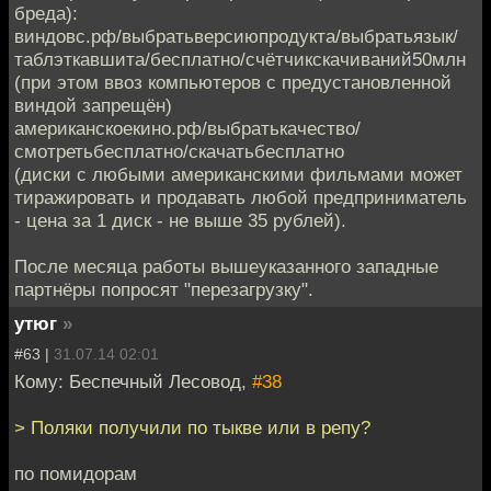
бреда):
виндовс.рф/выбратьверсиюпродукта/выбратьязык/
таблэткавшита/бесплатно/счётчикскачиваний50млн
(при этом ввоз компьютеров с предустановленной
виндой запрещён)
американскоекино.рф/выбратькачество/
смотретьбесплатно/скачатьбесплатно
(диски с любыми американскими фильмами может
тиражировать и продавать любой предприниматель
- цена за 1 диск - не выше 35 рублей).
После месяца работы вышеуказанного западные
партнёры попросят "перезагрузку".
утюг
»
#63 |
31.07.14 02:01
Кому: Беспечный Лесовод,
#38
> Поляки получили по тыкве или в репу?
по помидорам