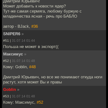
Дмитрий Юрьевич!
Может добавить к новости ядер?
Тут-же самая сермяга, любому буржую с
младенчества ясная - речь про БАБЛО
автор - BJack,
#36
SNIPER6
»
#51 |
31.07.14 01:44
Польша не может в экспорт((
Максимус
»
#52 |
31.07.14 01:48
Кому: Goblin,
#48
Дмитрий Юрьевич, но все же понимают откуда ноги
растут, хотя может Вы и правы
Goblin
»
#53 |
31.07.14 01:48
Кому: Максимус,
#52