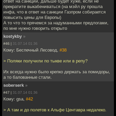
ответ на санкции, дальше будет хуже, если не
прекратите выкабениваться (на мэйл ру прошла
инфа, что в ответ на санкции Газпром собирается
повысить цены для Европы)
А то что то прячемся за надуманными предлогами,
по мне нужно говорить открыто
kostykby
»
#46 |
31.07.14 01:36
Кому: Беспечный Лесовод,
#38
> Поляки получили по тыкве или в репу?
Их всегда нужно было крепко держать за помидоры,
а то балованные стали.
soberserk
»
#47 |
31.07.14 01:36
Кому: gsa,
#42
> А там и до полетов к Альфе Центавра недалеко.