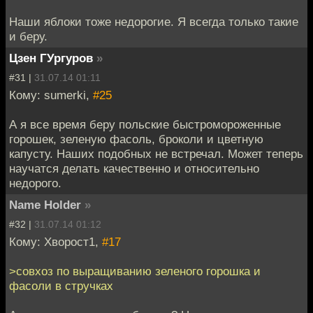
Наши яблоки тоже недорогие. Я всегда только такие
и беру.
Цзен ГУргуров
»
#31 |
31.07.14 01:11
Кому: sumerki,
#25
А я все время беру польские быстромороженные
горошек, зеленую фасоль, броколи и цветную
капусту. Наших подобных не встречал. Может теперь
научатся делать качественно и относительно
недорого.
Name Holder
»
#32 |
31.07.14 01:12
Кому: Хворост1,
#17
>совхоз по выращиванию зеленого горошка и
фасоли в стручках