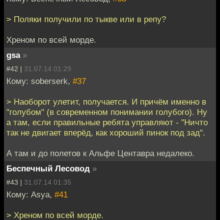
> Поляки получили по тыкве или в репу?
Хреном по всей морде.
gsa
»
#42 |
31.07.14 01:29
Кому: soberserk,
#37
> Наоборот улетит, получается. И причём именно в
"голубом" (в современном понимании голубого). Ну
а там, если правильные ребята управляют - "Ничто
так не двигает вперёд, как хороший пинок под зад".
А там и до полетов к Альфе Центавра недалеко.
Беспечный Лесовод
»
#43 |
31.07.14 01:35
Кому: Asya,
#41
> Хреном по всей морде.