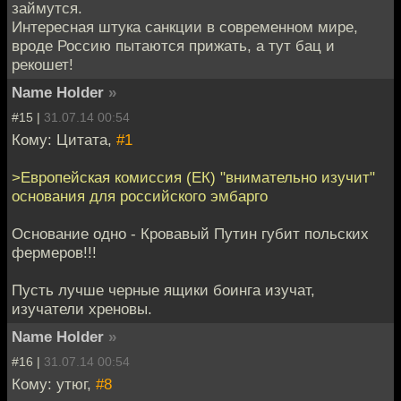
займутся.
Интересная штука санкции в современном мире,
вроде Россию пытаются прижать, а тут бац и
рекошет!
Name Holder
»
#15 |
31.07.14 00:54
Кому: Цитата,
#1
>Европейская комиссия (ЕК) "внимательно изучит"
основания для российского эмбарго
Основание одно - Кровавый Путин губит польских
фермеров!!!
Пусть лучше черные ящики боинга изучат,
изучатели хреновы.
Name Holder
»
#16 |
31.07.14 00:54
Кому: утюг,
#8