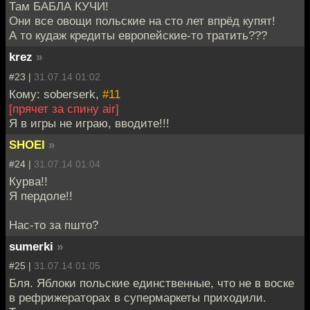
Там БАБЛА КУЧИ!
Они все овощи польские на сто лет впрёд купят!
А то кудаж кредиты европейские-то тратить???
krez
»
#23 |
31.07.14 01:02
Кому: soberserk,
#11
[прячет за спину air]
Я в игры не играю, вводите!!!
SHOEI
»
#24 |
31.07.14 01:04
Курва!!
Я пердоле!!
Нас-то за пшто?
sumerki
»
#25 |
31.07.14 01:05
Бля. Яблоки польские единственные, что не в воске
в рефрижераторах в супермаркеты приходили.