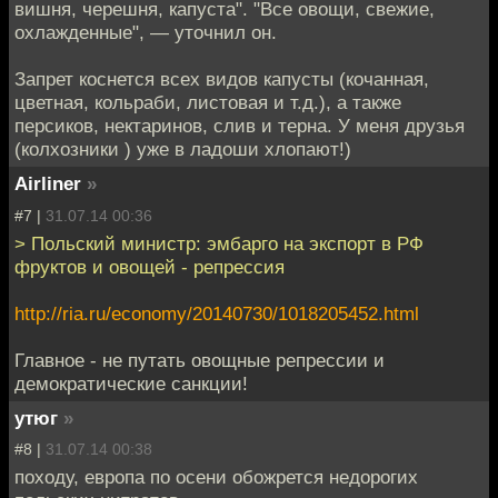
вишня, черешня, капуста". "Все овощи, свежие,
охлажденные", — уточнил он.
Запрет коснется всех видов капусты (кочанная,
цветная, кольраби, листовая и т.д.), а также
персиков, нектаринов, слив и терна. У меня друзья
(колхозники ) уже в ладоши хлопают!)
Airliner
»
#7 |
31.07.14 00:36
> Польский министр: эмбарго на экспорт в РФ
фруктов и овощей - репрессия
http://ria.ru/economy/20140730/1018205452.html
Главное - не путать овощные репрессии и
демократические санкции!
утюг
»
#8 |
31.07.14 00:38
походу, европа по осени обожрется недорогих