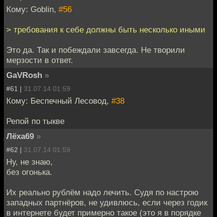
Кому: Goblin,
#56
> требования к себе должны быть несколько иными
Это да. Так и побеждали завсегда. Не творили
мерзости в ответ.
GaVRosh
»
#61 |
31.07.14 01:59
Кому: Беспечный Лесовод,
#38
Репой по тыкве
Лёха69
»
#62 |
31.07.14 01:59
Ну, не знаю,
без огонька.
Их реально рублём надо лечить. Судя по настрою
западных партнёров, не удивлюсь, если через годик
в интернете будет примерно такое (это я в порядке