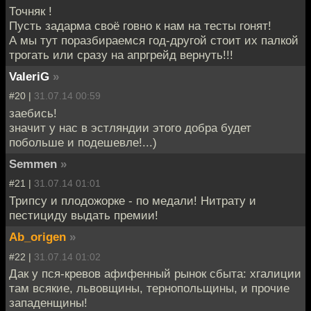
Точняк !
Пусть задарма своё говно к нам на тесты гонят!
А мы тут поразбираемся год-другой стоит их палкой
трогать или сразу на апргрейд вернуть!!!
ValeriG
»
#20 |
31.07.14 00:59
заебись!
значит у нас в эстляндии этого добра будет
побольше и подешевле!...)
Semmen
»
#21 |
31.07.14 01:01
Трипсу и плодожорке - по медали! Нитрату и
пестициду выдать премии!
Ab_origen
»
#22 |
31.07.14 01:02
Дак у пся-кревов афифенный рынок сбыта: хгалиции
там всякие, львовщины, тернопольщины, и прочие
западенщины!