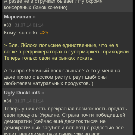
А разве не в стручках бывает? Ну окромя
консервных банок конечно)
Марсианин
»
#33 |
31.07.14 01:14
Кому: sumerki,
#25
> Бля. Яблоки польские единственные, что не в
воске в рефрижераторах в супермаркеты приходили.
Теперь только свои на рынках искать.
А ты про яблочный воск слышал? А то у меня на
даче прямо с воском растут, рвут шаблоны
любителям натуральных продуктов. )
Ugly DuckLinG
»
#34 |
31.07.14 01:14
Теперь у них есть прекрасная возможность продать
свои продукты Украине. Страна почти победившей
демократии (сейчас ещё десяток тысяч не
демократичных загубят и вот-вот) с радостью всё
купит, невидимая рука рынка уже во всю