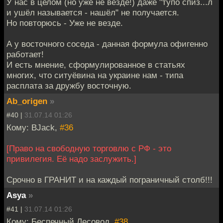
У нас в целом (но уже не везде!) даже "тупо спиз...л
и ушёл называется - нашёл" не получается.
Но повторюсь - Уже не везде.
А у восточного соседа - данная формула офигенно
работает!
И есть мнение, сформулированное в статьях
многих, что ситуёвина на украине нам - типа
расплата за дружбу восточную.
Ab_origen
»
#40 |
31.07.14 01:26
Кому: BJack,
#36
[Право на свободную торговлю с РФ - это
привилегия. Её надо заслужить.]
Срочно в ГРАНИТ и на каждый пограничный столб!!!
Asya
»
#41 |
31.07.14 01:26
Кому: Беспечный Лесовод,
#38