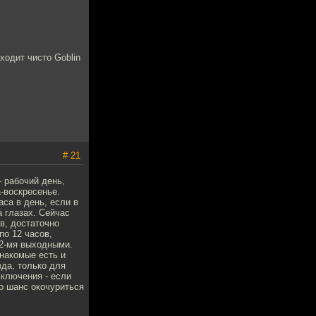
ходит чисто Goblin
# 21
 рабочий день,
а-воскресенье.
аса в день, если в
а глазах. Сейчас
в, достаточно
по 12 часов,
 2-мя выходными.
знакомые есть и
вда, только для
сключения - если
о шанс окочуриться