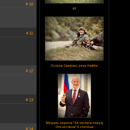
# 10
65
# 11
Остров Сахалин, река Найба
# 12
# 13
Медаль ордена "За заслуги перед
Отечеством" II степени
# 14