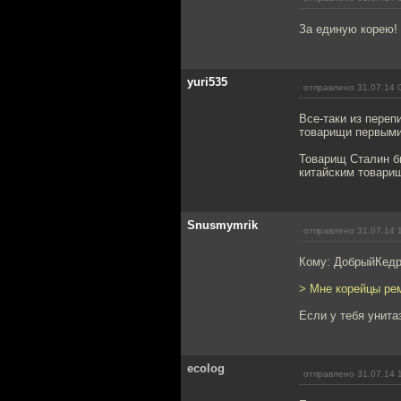
За единую корею!
yuri535
отправлено 31.07.14 
Все-таки из пере
товарищи первыми
Товарищ Сталин б
китайским товарищ
Snusmymrik
отправлено 31.07.14 
Кому: ДобрыйКед
> Мне корейцы рем
Если у тебя унитаз
ecolog
отправлено 31.07.14 