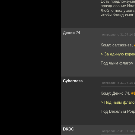
Есть предложение 
празднование Йол
Люблю послушать в
чтобы болид смог 
Денис 74
отправлено 31.07.14 
Кому: carcass-ss,
> За единую коре
Под чьим флагом 
Cyberness
отправлено 31.07.14 
Кому: Денис 74,
#
> Под чьим флаго
Под Веселым Род
DKDC
отправлено 31.07.14 