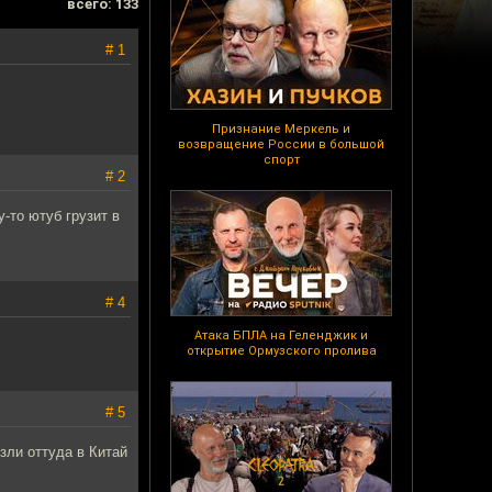
всего: 133
# 1
Признание Меркель и
возвращение России в большой
спорт
# 2
-то ютуб грузит в
# 4
Атака БПЛА на Геленджик и
открытие Ормузского пролива
# 5
зли оттуда в Китай