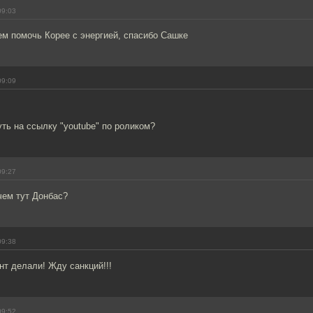
09:03
ем помочь Корее с энергией, спасибо Сашке
09:09
ть на ссылку "youtube" по роликом?
09:27
чем тут Донбас?
09:38
т делали! Жду санкций!!!
09:52