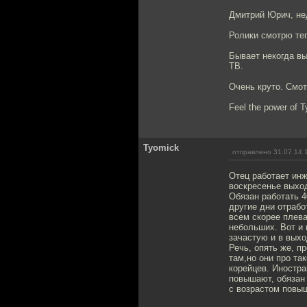
Дмитрий Юрич, нед
Ролики смотрю те
Бывает некогда вы
ТВ.
Очень круто. Смот
Feel the power of T
Tyomick
отправлено 31.07.14 
Отец работает инж
воскресенье выход
Обязан работать 4
другие дни отрабо
всем скорее плева
небольших. Вот и 
зачастую и в выхо
Речь, опять же, п
там,но они про так
корейцев. Иностра
повышают, обязан 
с возрастом повыш