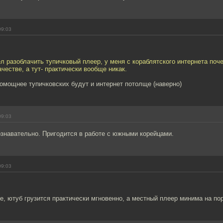
09:03
ел разоблачить тупичковый плеер, у меня с кораблятского интернета поч
ачестве, а тут- практически вообще никак.
омощнее тупичковских будут и интернет потолще (наверно)
09:03
ознавательно. Пригодится в работе с южными корейцами.
09:03
же, ютуб грузится практически мгновенно, а местный плеер минима на по