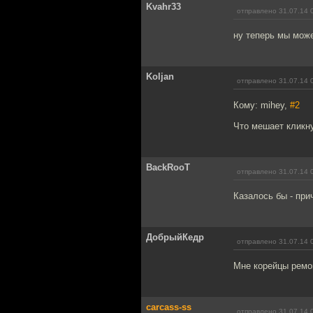
Kvahr33
отправлено 31.07.14 
ну теперь мы мож
Koljan
отправлено 31.07.14 
Кому: mihey,
#2
Что мешает кликну
BackRooT
отправлено 31.07.14 
Казалось бы - при
ДобрыйКедр
отправлено 31.07.14 
Мне корейцы ремон
carcass-ss
отправлено 31.07.14 