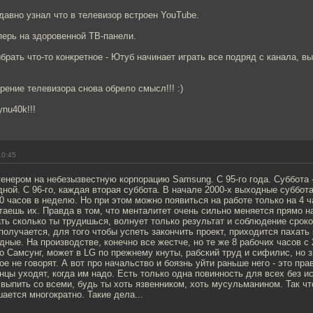
авно узнал что в телевизор встроен YouTube.
перь на здоровенной ТВ-панели.
брать что-то конкретное - Ютуб начинает играть все подряд с канала, вы
рение телевизора снова обрело смысл!!! :)
ynu40k!!!
10:45
енером на небезызвестную корпорацию Samsung. С 95-го года. Суббота -
ной. С 96-го, каждая вторая суббота. В начале 2000-х выходные суббот
0 часов в неделю. Но при этом можно появиться на работе только на 4 ч
таешь их. Правда в том, что менталитет очень сильно меняется прямо н
ть сколько ты трудишься, волнует только результат и соблюдение сроко
получается, для того чтобы успеть закончить проект, приходится пахать 
дные. На производстве, конечно все жестче, но те же 8 рабочих часов с
ро Самсунг, может в LG по прежнему кнуты, рабский труд и сифилис, но 
ое не говорят. А вот про начальство и боязнь уйти раньше него - это пра
нцы уходят, когда им надо. Есть только одна повинность для всех без и
выпить со всеми, будь ты хоть язвенником, хоть мусульманином. Так чт
ается многократно. Такие дела...