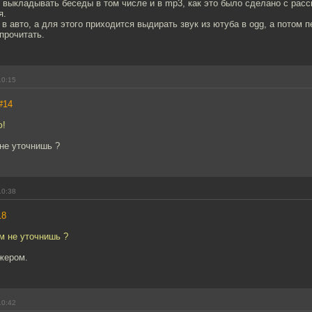
выкладывать беседы в том числе и в mp3, как это было сделано с расс
я.
 авто, а для этого приходится выдирать звук из ютуба в ogg, а потом п
прочитать.
10:15
#14
ю!
не уточнишь ?
10:38
18
м не уточнишь ?
жером.
10:42