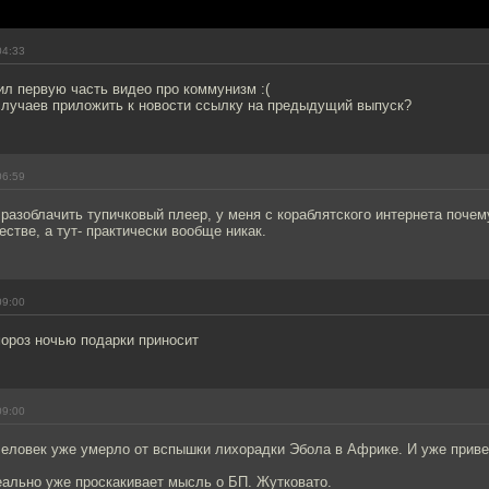
04:33
ил первую часть видео про коммунизм :(
случаев приложить к новости ссылку на предыдущий выпуск?
06:59
 разоблачить тупичковый плеер, у меня с кораблятского интернета почему
естве, а тут- практически вообще никак.
09:00
мороз ночью подарки приносит
09:00
человек уже умерло от вспышки лихорадки Эбола в Африке. И уже приве
еально уже проскакивает мысль о БП. Жутковато.