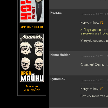
Колька
отправлено 31.07.14 
Кому: mihey,
#2
Империя ножей
> Я тут давно хот
в момент и в HD к
У ютуба сервера п
Name Holder
отправлено 31.07.14 
Спасибо! Очень п
Lyubimov
отправлено 31.07.14 
Магазин
Кому: mihey,
#2
ОПЕРМАЙКИ
Вот и у меня так 