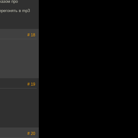
казом про
ерегонять в mp3
# 18
# 19
# 20