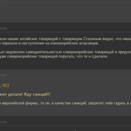
09:56
писки наших китайских товарищей с товарищем Сталиным видно, что наш
 перешли в наступление на южнокорейских власовцев.
ыл недоволен самодеятельностью северокорейских товарищей и предл
ам северокорейских товарищей поругать, что те и сделали.
10:07
р,
#13
онт делали! Жду санкций!!!
 европейской фирмы, то он, в качестве санкций, запретит тебе гадить в н
10:15