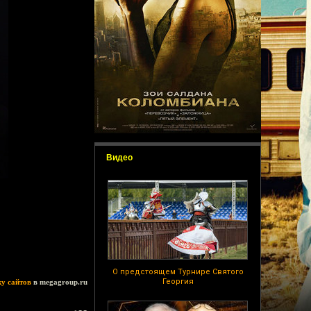
Видео
О предстоящем Турнире Святого
Георгия
ку сайтов
в megagroup.ru