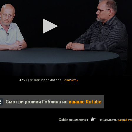
47:22
|
881588 просмотров
|
скачать
Смотри ролики Гоблина на
канале Rutube
Goblin рекомендует
заказывать
разработ