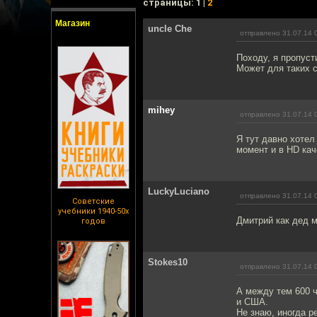
cтраницы: 1 |
2
Магазин
uncle Che
отправлено 31.07.14 
Походу, я пропуст
Может для таких 
mihey
отправлено 31.07.14 
Я тут давно хотел
момент и в HD кач
LuckyLuciano
отправлено 31.07.14 
Советские
учебники 1940-50х
Дмитрий как дед 
годов
Stokes10
отправлено 31.07.14 
А между тем 600 
и США.
Не знаю, иногда р