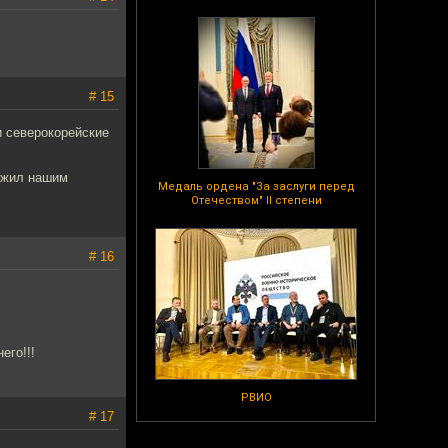
# 15
и северокорейские
ожил нашим
Медаль ордена "За заслуги перед
Отечеством" II степени
# 16
его!!!
РВИО
# 17