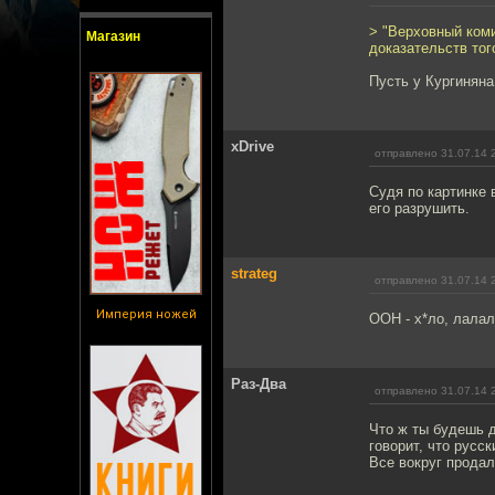
> "Верховный ком
Магазин
доказательств тог
Пусть у Кургиняна
xDrive
отправлено 31.07.14 
Судя по картинке 
его разрушить.
strateg
отправлено 31.07.14 
Империя ножей
ООН - х*ло, лалал
Раз-Два
отправлено 31.07.14 
Что ж ты будешь 
говорит, что русск
Все вокруг продал