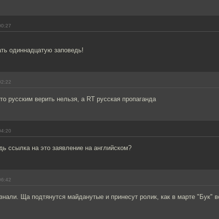
00:27
ать одиннадцатую заповедь!
02:22
то русским верить нельзя, а RT русская пропаганда
04:20
удь ссылка на это заявление на английском?
06:42
 знали. Ща подтянутся майданутые и принесут ролик, как в марте "Бук" в