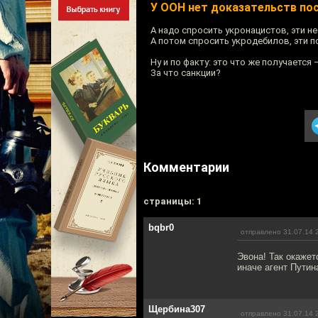
У ООН нет доказательств по
А надо спросить укронацистов, эти не
А потом спросить укродебилов, эти п
Ну и по факту: это что же получается 
За что санкции?
Комментарии
cтраницы: 1
bqbr0
отправлено 31.07.14 
Эвона! Так окажет
иначе агент Путин
Щербина307
отправлено 31.07.14 