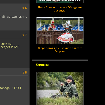
Дядя Вова про фильм "Свидание
# 6
вслепую"
лэй, методичек что
# 7
ации нет
передаёт ИТАР-
О предстоящем Турнире Святого
Георгия
Картинки
# 8
 города, и ООН