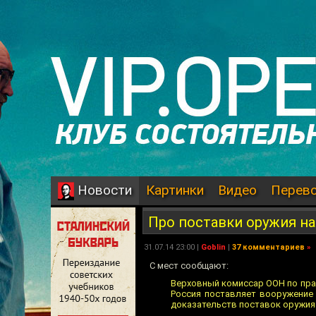
Картинки
Видео
Перев
Новости
Про поставки оружия на
31.07.14 23:00 |
Goblin
|
37 комментариев
»
С мест сообщают:
Верховный комиссар ООН по прав
Россия поставляет вооружение 
доказательств поставок оружия»