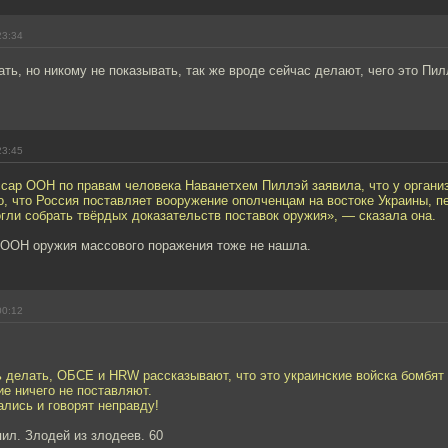
23:34
ать, но никому не показывать, так же вроде сейчас делают, чего это Пил
23:45
сар ООН по правам человека Наванетхем Пиллэй заявила, что у организ
о, что Россия поставляет вооружение ополченцам на востоке Украины, 
гли собрать твёрдых доказательств поставок оружия», — сказала она.
 ООН оружия массового поражения тоже не нашла.
00:12
ь делать, ОБСЕ и HRW рассказывают, что это украинские войска бомбят
ие ничего не поставляют.
ались и говорят неправду!
пил. Злодей из злодеев. 60