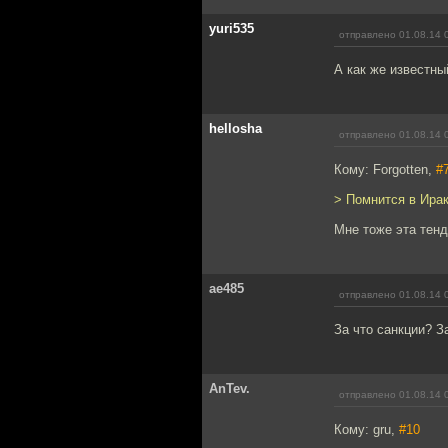
yuri535
отправлено 01.08.14 
А как же известны
hellosha
отправлено 01.08.14 
Кому: Forgotten,
#
> Помнится в Ира
Мне тоже эта тенд
ae485
отправлено 01.08.14 
За что санкции? З
AnTev.
отправлено 01.08.14 
Кому: gru,
#10