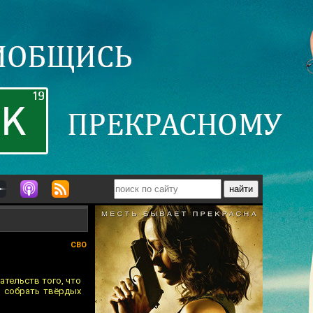
СВО
ательств того, что
и собрать твёрдых