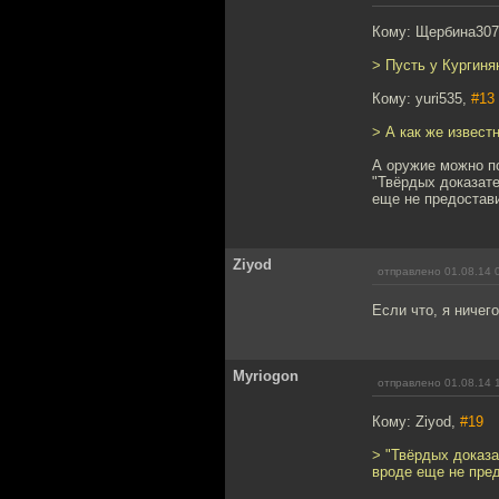
Кому: Щербина30
> Пусть у Кургиня
Кому: yuri535,
#13
> А как же извест
А оружие можно по
"Твёрдых доказате
еще не предостав
Ziyod
отправлено 01.08.14 
Если что, я ничег
Myriogon
отправлено 01.08.14 
Кому: Ziyod,
#19
> "Твёрдых доказа
вроде еще не пре