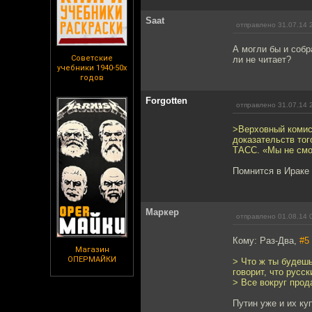
Saat
отправлено 31.07.14 
А могли бы и собр
Советские
ли не читает?
учебники 1940-50х
годов
Forgotten
отправлено 31.07.14 
>Верховный комис
доказательств тог
ТАСС. «Мы не смо
Помнится в Ираке
Маркер
отправлено 01.08.14 
Кому: Раз-Два,
#5
Магазин
ОПЕРМАЙКИ
> Что ж ты будеш
говорит, что русск
> Все вокруг прод
Путин уже и их ку