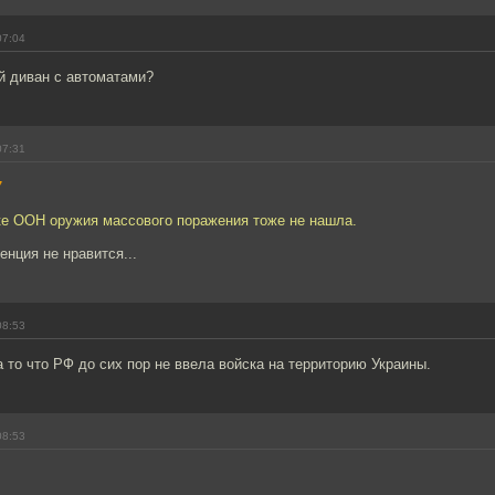
07:04
й диван с автоматами?
07:31
7
ке ООН оружия массового поражения тоже не нашла.
енция не нравится...
08:53
а то что РФ до сих пор не ввела войска на территорию Украины.
08:53