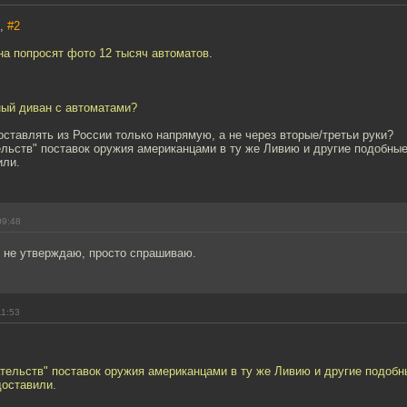
7,
#2
на попросят фото 12 тысяч автоматов.
ный диван с автоматами?
ставлять из России только напрямую, а не через вторые/третьи руки?
льств" поставок оружия американцами в ту же Ливию и другие подобны
или.
09:48
о не утверждаю, просто спрашиваю.
11:53
тельств" поставок оружия американцами в ту же Ливию и другие подобн
доставили.