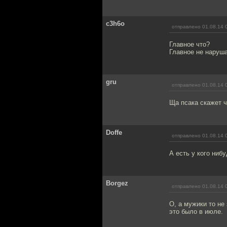
c3h6o
отправлено 01.08.14 
Главное что?
Главное не наруш
gru
отправлено 01.08.14 
Ща псака скажет ч
Doffe
отправлено 01.08.14 
А есть у кого ниб
Borgez
отправлено 01.08.14 
О, а мужики то не
это было в июле.