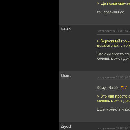
> Ща псака скажет
так правильнее.
NeleN
отправлено 01.08.14 
> Верховный коми
доказательств тог
Это они просто со
хочешь может док
khant
отправлено 01.08.14 
Кому: NeleN,
#17
> Это они просто 
хочешь может док
Еще можно в игра
Ziyod
отправлено 01.08.14 