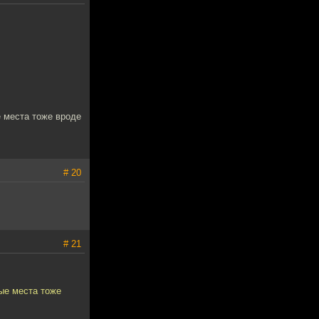
е места тоже вроде
# 20
# 21
ые места тоже