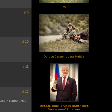
65
# 9
# 10
Остров Сахалин, река Найба
# 11
# 12
озили говоря, что
Медаль ордена "За заслуги перед
Отечеством" II степени