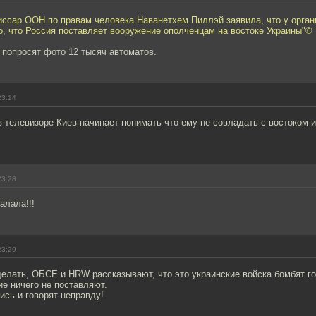
иссар ООН по правам человека Наванетхем Пиллэй заявила, что у орган
о, что Россия поставляет вооружение ополченцам на востоке Украины"©
 попросят фото 12 тысяч автоматов.
23:14
в телевизоре Киев начинает понимать что ему не совладать с востоком
23:28
алала!!!
23:29
делать, ОБСЕ и HRW рассказывают, что это украинские войска бомбят г
ие ничего не поставляют.
ись и говорят неправду!