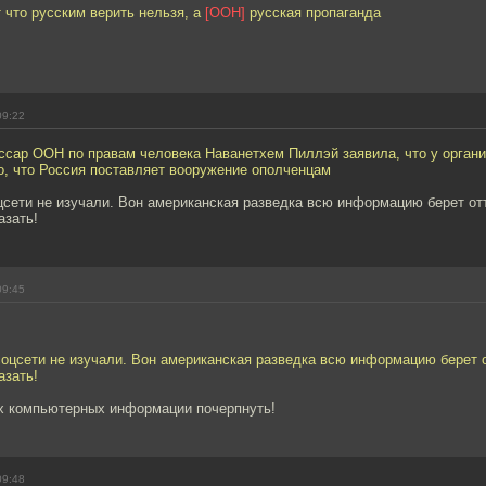
 что русским верить нельзя, а
[ООН]
русская пропаганда
09:22
ссар ООН по правам человека Наванетхем Пиллэй заявила, что у органи
о, что Россия поставляет вооружение ополченцам
цсети не изучали. Вон американская разведка всю информацию берет отт
азать!
09:45
соцсети не изучали. Вон американская разведка всю информацию берет от
азать!
х компьютерных информации почерпнуть!
09:48