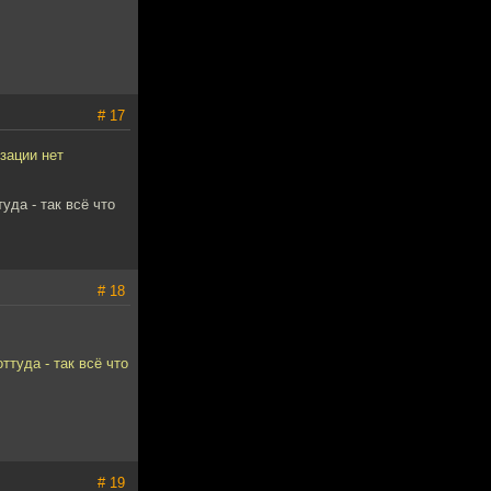
# 17
зации нет
уда - так всё что
# 18
туда - так всё что
# 19