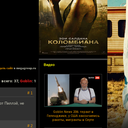
Видео
дать сайт
в megagroup.ru
всего: 37,
Goblin
: 1
# 1
от Пиллэй, не
Goblin News 206: теракт в
Геленджике, у США закончились
ракеты, мигранты в Сеуте
# 2