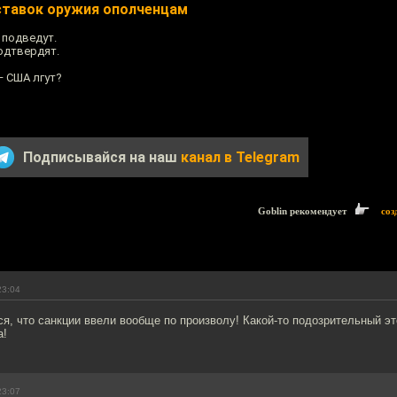
ставок оружия ополченцам
 подведут.
одтвердят.
— США лгут?
Подписывайся на наш
канал в Telegram
Goblin рекомендует
соз
23:04
ся, что санкции ввели вообще по произволу! Какой-то подозрительный эт
а!
23:07