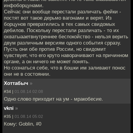
инфоборцунами.
Сейчас они вообще перестали различать фейки -
постят вот такое дерьмо вагонами и верят. Из
борцунов превратились в тех самых свидомых
дебилов. Поскольку перестали различать - то их
охватыааетвнутреннее беспокойство - нельзя верить
двум различным версиям одного события срразу.
Пусть они обе против России, но свидомит
чувствует, что его круто наворачивают на причинном
органе, а он ничего не может понять.
Но сознаться себе, что в бошки им заливают понос
они не в состоянии.
Хоттабыч
»
#34 |
01.08.14 02:08
Одно слово приходит на ум - мракобесие.
vkni
»
#35 |
01.08.14 05:02
Кому: Goblin, #0