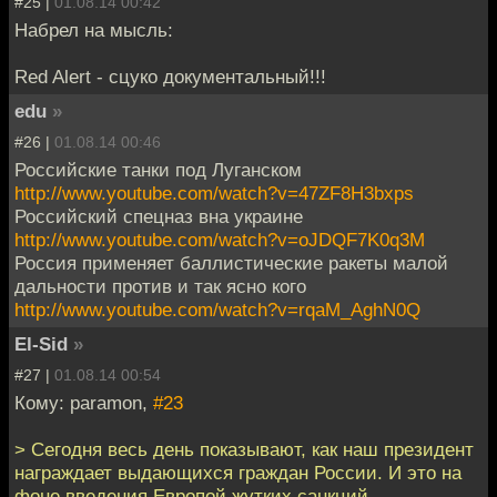
#25 |
01.08.14 00:42
Набрел на мысль:
Red Alert - сцуко документальный!!!
edu
»
#26 |
01.08.14 00:46
Российские танки под Луганском
http://www.youtube.com/watch?v=47ZF8H3bxps
Российский спецназ вна украине
http://www.youtube.com/watch?v=oJDQF7K0q3M
Россия применяет баллистические ракеты малой
дальности против и так ясно кого
http://www.youtube.com/watch?v=rqaM_AghN0Q
El-Sid
»
#27 |
01.08.14 00:54
Кому: paramon,
#23
> Сегодня весь день показывают, как наш президент
награждает выдающихся граждан России. И это на
фоне введения Европой жутких санкций...