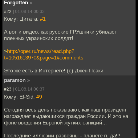
Forgotten
»
#22 |
01.08.14 00:33
Кому: Цитата,
#1
А вот и видео, как русские ГРУшники убивают
пленных украинских солдат!
>
http://oper.ru/news/read.php?
t=1051613970&page=1#comments
Это же есть в Интернете! (с) Джен Псаки
paramon
»
#23 |
01.08.14 00:37
Кому: El-Sid,
#9
Сегодня весь день показывают, как наш президент
награждает выдающихся граждан России. И это на
фоне введения Европой жутких санкций...
Последние иллюзии развеяны - планете п..да!!!