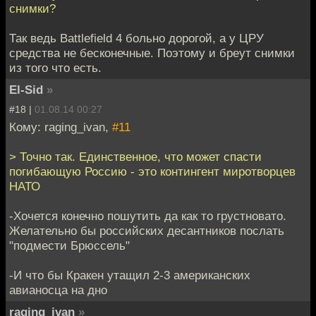
снимки?
Так ведь Battlefield 4 больно дорогой, а у ЦРУ
средства не бесконечные. Поэтому и бреут снимки
из того что есть.
El-Sid
»
#18 |
01.08.14 00:27
Кому: raging_ivan,
#11
> Точно так. Единственное, что может спасти
погибающую Россию - это контингент миротворцев
НАТО
-Хочется конечно пошутить да как то грустновато.
Желательно бы российских десантников послать
"подмести Брюссель"
-И что бы Кракен утащил 2-3 американских
авианосца на дно
raging_ivan
»