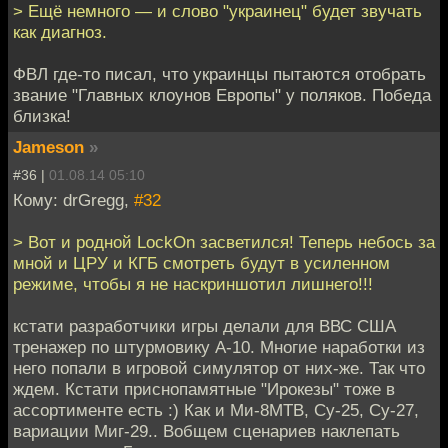
> Ещё немного — и слово "украинец" будет звучать
как диагноз.
ФВЛ где-то писал, что украинцы пытаются отобрать
звание "Главных клоунов Европы" у поляков. Победа
близка!
Jameson
»
#36 |
01.08.14 05:10
Кому: drGregg,
#32
> Вот и родной LockOn засветился! Теперь небось за
мной и ЦРУ и КГБ смотреть будут в усиленном
режиме, чтобы я не наскриншотил лишнего!!!
кстати разработчики игры делали для ВВС США
тренажер по штурмовику А-10. Многие наработки из
него попали в игровой симулятор от них-же. Так что
ждем. Кстати приснопамятные "Ирокезы" тоже в
ассортименте есть :) Как и Ми-8МТВ, Су-25, Су-27,
вариации Миг-29.. Вобщем сценариев наклепать