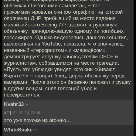
обломках сбитого ими самолёта», − так
прокомментировали они фотографию, на которой
ополченец ДНР, прибывший на место падения
малайзийского Boeing 777, держит игрушечную
обезьянку, принадлежавшую одному из погибших
пассажиров. Однако видеозапись данного события,
выложенная на YouTube, показала, что ополченец,
названный «террористом» и «мародёром»,
демонстрирует игрушку наблюдателям ОБСЕ и
журналистам, собравшимся на месте трагедии.
«Пусть эти ублюдки увидят, кого они сбивают.
Видите?!» − говорит боец, держа обезьянку перед
камерами. После этого он бережно положил игрушку
к другим вещам, снял головной убор и
перекрестился.
Kvahr33
»
#2 |
31.07.14 23:40
это уже похоже на агонию...
WhiteSnake
»