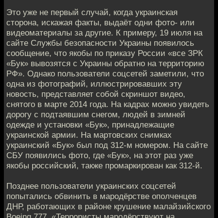
Это уже не первый случай, когда украинская
сторона, искажая факты, выдаёт одни фото- или
видеоматериалы за другие. К примеру, 19 июля на
сайте Службы безопасности Украины появилось
сообщение, что якобы по приказу России «все ЗРК
«Бук» вывозятся с Украины обратно на территорию
РФ». Однако пользователи соцсетей заметили, что
одна из фотографий, иллюстрировавших эту
новость, представляет собой скриншот видео,
снятого в марте 2014 года. На кадрах можно увидеть
дорогу с подтаявшим снегом, людей в зимней
одежде и установки «Бук», принадлежащие
украинской армии. На мартовских снимках
украинский «Бук» был под 312-м номером. На сайте
СБУ появились фото, где «Бук», на этот раз уже
якобы российский, также промаркирован как 312-й.
Позднее пользователи украинских соцсетей
попытались обвинить в мародёрстве ополченцев
ДНР, работающих в районе крушение малайзийского
Boeing 777. «Террористы мародёрствуют на