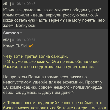
#51 |
01.08.14 09:45
Юрич, как думаешь, когда мы уже победим укров?
Крым отжали - вещь, вернули русскую землю. А
когда остальную часть вернем? Не могу понять чего
ждем! Волнуюсь!
Samson
»
#52 |
01.08.14 09:51
Кому: El-Sid,
#9
>-Ну вот и третья волна санкций.
>-Это уже не экономика. Это прямое объявление
России, что она подготовлена на уничтожение.
Но при этом Польша громче всех визжит о
недопустимом ущербе для ее экономики. Просят у
ЕС компенсацию, совсем немного - полмиллиарда
евро. Как думаешь, дадут им денег?
>-Только совсем недалекий человек не поймет, что
бизнес может позволить себе такие потери, только в