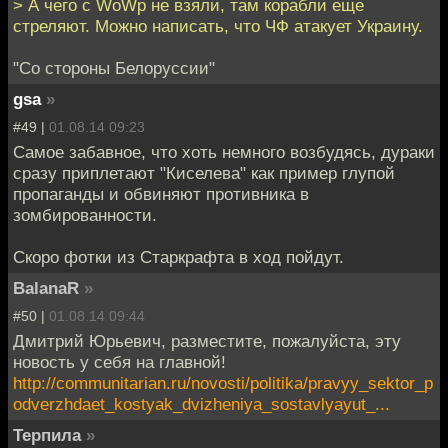
> А чего с WoWp не взяли, там корабли еще
стреляют. Можно написать, что ЧФ атакует Украину.
"Со стороны Белоруссии"
gsa
»
#49 |
01.08.14 09:23
Самое забавное, что хоть немного возбудясь, дураки
сразу приплетают "Киселева" как пример глупой
пропаганды и обвиняют противника в
зомбированности.
Скоро фотки из Старкрафта в ход пойдут.
BalanaR
»
#50 |
01.08.14 09:44
Дмитрий Юрьевич, разместите, пожалуйста, эту
новость у себя на главной!
http://communitarian.ru/novosti/politika/pravyy_sektor_p
odverzhdaet_kostyak_dvizheniya_sostavlyayut_...
Терпила
»