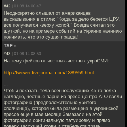
#42 |
01.08.14 06:47
Неоднократно слышал от американцев
высказывания в стиле: "Когда за дело берется ЦРУ,
все получается кверху жопой." Всегда считал это
шуткой, но на примере событий на Украине начинаю
понимать, что это сущая правда!
TAF
»
#43 |
01.08.14 08:53
На тему фейков от честных-честных укроСМИ:
http://twower.livejournal.com/1389559.html
...
Чтобы показать тела военнослужащих 45-го полка
наглядно, честные парни из пресс-центра АТО взяли
фотографию (предположительно убитого
ополченца), которая была размещена в украинской
прессе еще в мае месяце Замазали на этой
фотографии оригинальную татуировку и прямо
поверх засохшей крови и стебельков травы