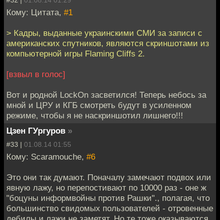
Кому: Цитата,
#1
> Кадры, выданные украинскими СМИ за записи с
американских спутников, являются скриншотами из
компьютерной игры Flaming Cliffs 2.
[взвыл в голос]
Вот и родной LockOn засветился! Теперь небось за
мной и ЦРУ и КГБ смотреть будут в усиленном
режиме, чтобы я не наскриншотил лишнего!!!
Цзен ГУргуров
»
#33 |
01.08.14 01:55
Кому: Scaramouche,
#6
Это они так думают. Поначалу замечают подвох или
явную лажу, но перепостивают по 10000 раз - оне ж
"боцуны информвойны против Рашки"., полагая, что
большинство свидомых пользователей - отровенные
дебилы и лажи не заметят. Но те тоже оказываются