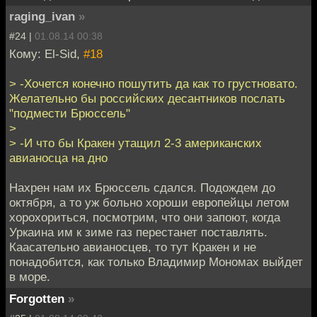
raging_ivan
»
#24 |
01.08.14 00:38
Кому: El-Sid,
#18
> -Хочется конечно пошутить да как то грустновато.
Желательно бы российских десантников послать
"подмести Брюссель"
>
> -И что бы Кракен утащил 2-3 американских
авианосца на дно
Нахрен нам их Брюссель сдался. Подождем до
октября, а то уж больно хороши европейцы летом
хорохориться, посмотрим, что они запоют, когда
Уркаина им к зиме газ перестанет поставлять.
Каасательно авианосцев, то тут Кракен и не
понадобится, как только Владимир Мономах выйдет
в море.
Forgotten
»