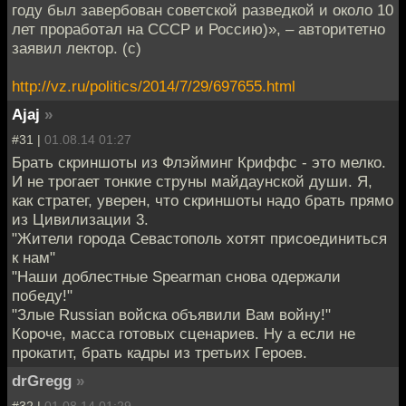
году был завербован советской разведкой и около 10
лет проработал на СССР и Россию)», – авторитетно
заявил лектор. (с)
http://vz.ru/politics/2014/7/29/697655.html
Ajaj
»
#31 |
01.08.14 01:27
Брать скриншоты из Флэйминг Криффс - это мелко.
И не трогает тонкие струны майдаунской души. Я,
как стратег, уверен, что скриншоты надо брать прямо
из Цивилизации 3.
"Жители города Севастополь хотят присоединиться
к нам"
"Наши доблестные Spearman снова одержали
победу!"
"Злые Russian войска объявили Вам войну!"
Короче, масса готовых сценариев. Ну а если не
прокатит, брать кадры из третьих Героев.
drGregg
»
#32 |
01.08.14 01:29