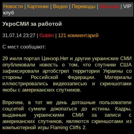
Новости
|
Картинки
|
Видео
|
Переводы
|
Магазин
|
VIP
клуб
УкроСМИ за работой
31.07.14 23:27
|
Goblin
|
121 комментарий
С мест сообщают:
29 июля портал Цензор.Нет и другие украинские СМИ
опубликовали новость о том, что спутники США
зафиксировали артобстрел территории Украины со
стороны Российской Федерации. Материалы
иллюстрировались видеозаписью и скриншотами
якобы с американских спутников.
Впрочем, в тот же день дотошные пользователи
соцсетей сумели докопаться до истины. Кадры,
выданные украинскими СМИ за записи с
американских спутников, являются скриншотами из
компьютерной игры Flaming Cliffs 2.