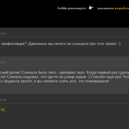
Goblin рекомендует
заказывать
разработ
19:52
8 панфиловцев"! Давненько мы ничего не слышали про этот проект :)
20:07
сный ролик! Сначала было тихо - прибавил звук. Когда первый раз сдела
те! Сначала подумал, что где-то на улице взрыв :) Спасибо ещё раз! Ус
о бюджета хватит, и вы сможете снять всё, что планировали!
20:08
,
#1