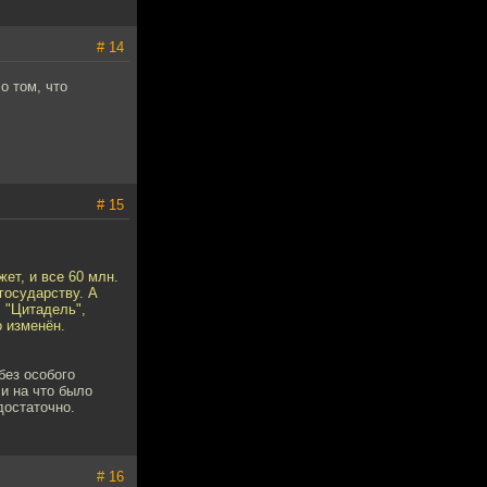
# 14
о том, что
# 15
ет, и все 60 млн.
 государству. А
, "Цитадель",
о изменён.
без особого
 и на что было
достаточно.
# 16