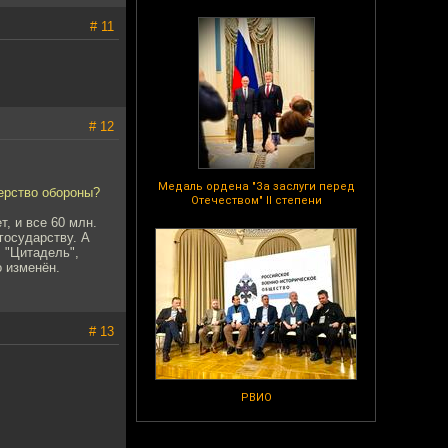
# 11
# 12
Медаль ордена "За заслуги перед
ерство обороны?
Отечеством" II степени
, и все 60 млн.
 государству. А
, "Цитадель",
о изменён.
# 13
РВИО