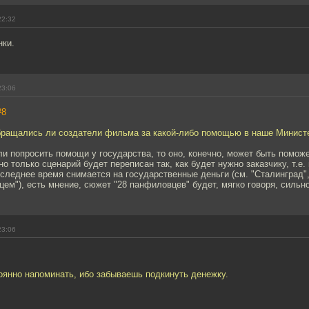
22:32
нки.
23:06
#8
обращались ли создатели фильма за какой-либо помощью в наше Минист
и попросить помощи у государства, то оно, конечно, может быть поможет
но только сценарий будет переписан так, как будет нужно заказчику, т.е.
оследнее время снимается на государственные деньги (см. "Сталинград"
ем"), есть мнение, сюжет "28 панфиловцев" будет, мягко говоря, сильн
23:06
оянно напоминать, ибо забываешь подкинуть денежку.