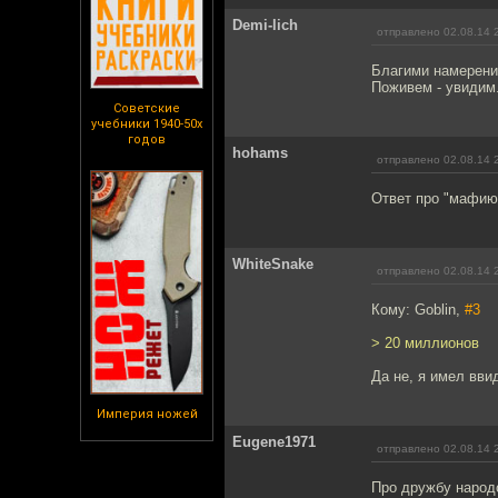
Demi-lich
отправлено 02.08.14 
Благими намерени
Поживем - увидим
Советские
учебники 1940-50х
годов
hohams
отправлено 02.08.14 
Ответ про "мафию о
WhiteSnake
отправлено 02.08.14 
Кому: Goblin,
#3
> 20 миллионов
Да не, я имел вви
Империя ножей
Eugene1971
отправлено 02.08.14 
Про дружбу народо