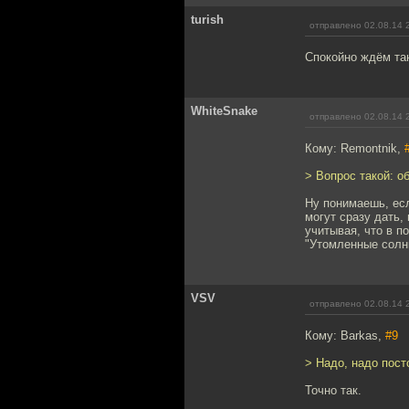
turish
отправлено 02.08.14 
Спокойно ждём та
WhiteSnake
отправлено 02.08.14 
Кому: Remontnik,
> Вопрос такой: 
Ну понимаешь, есл
могут сразу дать, 
учитывая, что в п
"Утомленные солнц
VSV
отправлено 02.08.14 
Кому: Barkas,
#9
> Надо, надо пост
Точно так.