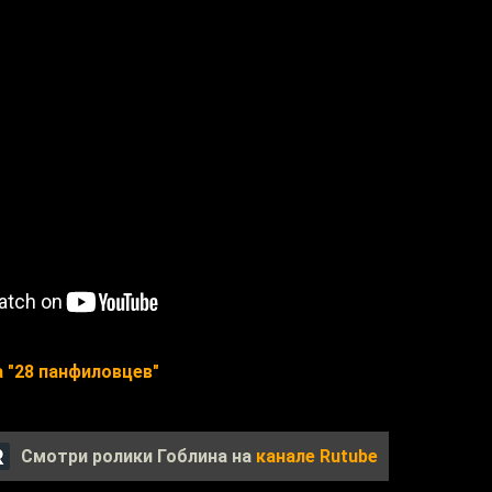
 "28 панфиловцев"
Смотри ролики Гоблина на
канале Rutube