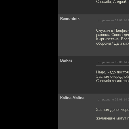
Спасибо, Андрей. 
Remontnik
отправлено 02.08.14 
Служил в Панфилов
развала Союза ди
Кыргызстане. Воп
обороны? Да и кир
Barkas
отправлено 02.08.14 
Надо, надо постоя
Заслал очередной
Спасибо за интерв
Kalina-Malina
отправлено 02.08.14 
Заслал денег чер
желающие могут п