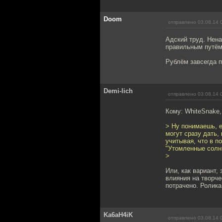
Doom
отправлено 03.08.14 
Адский труд. Нена
правильным путём
Рублём завсегда 
Demi-lich
отправлено 03.08.14 
Кому: WhiteSnake
> Ну понимаешь, е
могут сразу дать, 
учитывая, что в п
"Утомленные солнц
>
Или, как вариант,
влияния на творче
потрачено. Ролика
Ka6aH4iK
отправлено 03.08.14 