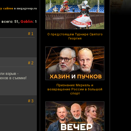
ку сайтов
в megagroup.ru
всего: 51,
Goblin
: 1
# 1
О предстоящем Турнире Святого
Георгия
# 2
ли взрыв -
пехов в съемке!
Признание Меркель и
возвращение России в большой
спорт
# 3