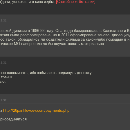
Удачи, успехов, и в кино ждём.
[Спокойно жгём танки]
22:31
ской дивизии в 1986-88 году. Она тогда базировалась в Казахстане и К
визия была расформирована, но в 2011 сформирована заново, дислоциру
рос такой: обращались ли создатели фильма за какой-либо помощью в 
гизское МО наверно могло бы поучаствовать материально.
22:31
нно напоминать, ибо забываешь подкинуть денежку.
 транш.
ью.
22:32
ез
http://28panfilovcev.com/payments.php
рисоединяться