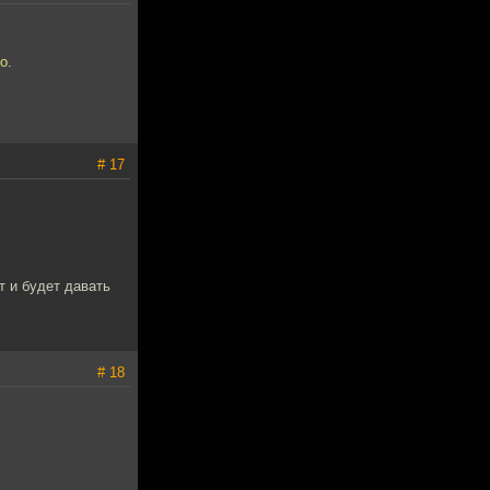
о.
# 17
т и будет давать
# 18