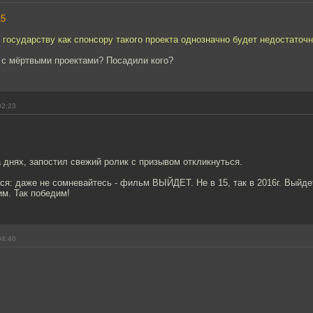
15
 государству как спонсору такого проекта однозначно будет недостаточн
 с мёртвыми проектами? Посадили кого?
02:23
днях, запостил свежий ролик с призывом откликнуться.
: даже не сомневайтесь - фильм ВЫЙДЕТ. Не в 15, так в 2016г. Выйде
м. Так победим!
04:40