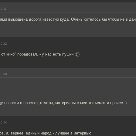
20:11
ями вымощена дорога известно куда. Очень хотелось бы чтобы не в дан
.
20:22
т кино" порадовал. - у нас есть пушки :)))
20:38
ду новости о проекте, отчеты, материалы с места съемок и прочее :)
20:44
в, а, вернее, единый народ - лучшее в интервью.