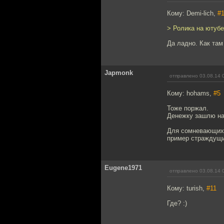
Кому: Demi-lich,
#
> Ролика на ютубе
Да ладно. Как там
Japmonk
отправлено 03.08.14 
Кому: hohams,
#5
Тоже поржал.
Денежку зашлю на 
Для сомневающихся
пример страждущи
Eugene1971
отправлено 03.08.14 
Кому: turish,
#11
Где? :)