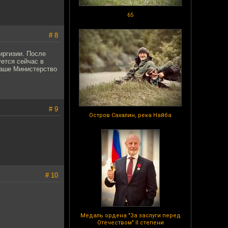
65
# 8
иргизии. После
ется сейчас в
наше Министерство
# 9
Остров Сахалин, река Найба
# 10
Медаль ордена "За заслуги перед
Отечеством" II степени