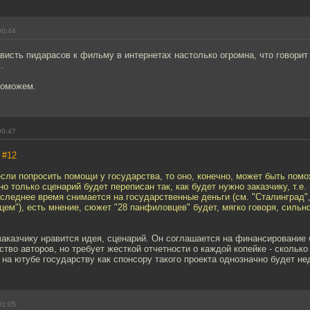
00:44
висть пидарасов к фильму в интернетах настолько огромна, что говорит 
.
поможем.
00:47
,
#12
сли попросить помощи у государства, то оно, конечно, может быть помож
но только сценарий будет переписан так, как будет нужно заказчику, т.е.
оследнее время снимается на государственные деньги (см. "Сталинград"
ем"), есть мнение, сюжет "28 панфиловцев" будет, мягко говоря, сильн
 заказчику нравится идея, сценарий. Он соглашается на финансирование 
ство авторов, но требует жесткой отчетности о каждой копейке - сколько
 на ютубе государству как спонсору такого проекта однозначно будет не
01:05