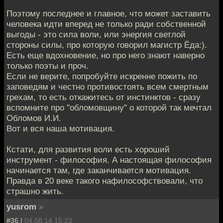
Поэтому последнее и главное, что может заставить
человека идти вперед не только ради собственной
выгоды - это сила воли, или энергия светлой
стороны силы, про которую говорил магистр Ёда:).
Есть еще вдохновение, но про него знают наверно
только поэты и проч.
Если не верите, попробуйте искренне пожить по
заповедям и честно противостоять всем смертным
грехам, то есть откажитесь от инстинктов - сразу
вспомните про "обломовщину" о которой так мечтал
Обломов И.И.
Вот и вся наша мотивация.
Кстати, для развития воли есть хороший
инструмент - философия. А настоящая философия
начинается там, где заканчивается мотивация.
Правда в 20 веке такого нафилософствовали, что
страшно жить.
yusrom
»
#36 |
04.08.14 15:23