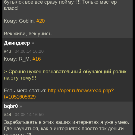
бутылок все всё сразу поймут!!! Только мастер
класс!
Кому: Goblin,
#20
Век живи, век учись.
Джинджер
»
#43 |
04.08.14 16:20
Кому: R_M,
#16
> Срочно нужен познавательный-обучающий ролик
на эту тему!!!
Есть мега-статья:
http://oper.ru/news/read.php?
t=1051605629
bqbr0
»
#44 |
04.08.14 16:50
Зарабатывать в этих ваших интернетах я уже умею.
Где научиться, как в интернетах просто так деньги
отжимать?!