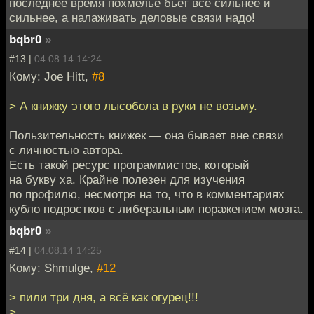
последнее время похмелье бьет все сильнее и
сильнее, а налаживать деловые связи надо!
bqbr0
»
#13 |
04.08.14 14:24
Кому: Joe Hitt,
#8
> А книжку этого лысобола в руки не возьму.
Пользительность книжек — она бывает вне связи
с личностью автора.
Есть такой ресурс программистов, который
на букву ха. Крайне полезен для изучения
по профилю, несмотря на то, что в комментариях
кубло подростков с либеральным поражением мозга.
bqbr0
»
#14 |
04.08.14 14:25
Кому: Shmulge,
#12
> пили три дня, а всё как огурец!!!
>