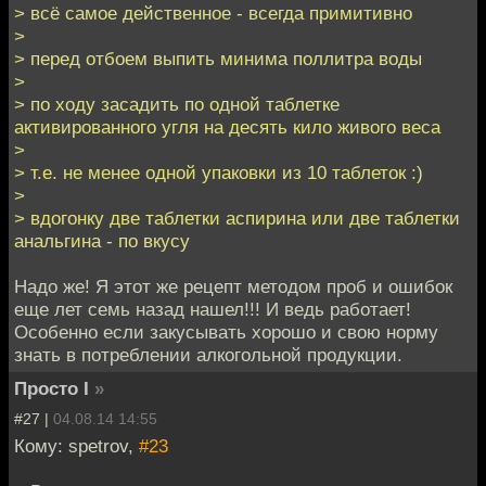
> всё самое действенное - всегда примитивно
>
> перед отбоем выпить минима поллитра воды
>
> по ходу засадить по одной таблетке
активированного угля на десять кило живого веса
>
> т.е. не менее одной упаковки из 10 таблеток :)
>
> вдогонку две таблетки аспирина или две таблетки
анальгина - по вкусу
Надо же! Я этот же рецепт методом проб и ошибок
еще лет семь назад нашел!!! И ведь работает!
Особенно если закусывать хорошо и свою норму
знать в потреблении алкогольной продукции.
Просто I
»
#27 |
04.08.14 14:55
Кому: spetrov,
#23