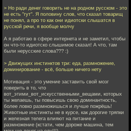
> Но ради денег говорить не на родном русском - это
не есть "гут". Я половину слов, что сказал товарищ
не понял, а про то как они идиотски слышатся в
русской речи, я вообще молчу
А я работаю в сфере интернета и не заметил, чтобы
он что-то идиотско слышимое сказал! А что, там
были нерусские слова??? :)
> Движущих инстинктов три: еда, размножение,
доминирование - всё, больше ничего нету
Мотивация - это умение заставить свой мозг
поверить в то, что
вот_этими_вот_искусственными_вещами, которых
ты желаешь, ты повысишь свою доминантность,
более ловко размножишься и лучше пожрёшь!
Животные инстинкты не в курсе, как дорогие тряпки
и железная телега влияют на питание и
размножение (кстати, чем дороже машина, тем
меньше денег на еду!!!).