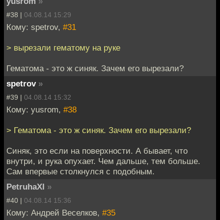
yusrom
»
#38 |
04.08.14 15:29
Кому: spetrov,
#31
> вырезали гематому на руке
Гематома - это ж синяк. Зачем его вырезали?
spetrov
»
#39 |
04.08.14 15:32
Кому: yusrom,
#38
> Гематома - это ж синяк. Зачем его вырезали?
Синяк, это если на поверхности. А бывает, что
внутри, и рука опухает. Чем дальше, тем больше.
Сам впервые столкнулся с подобным.
PetruhaXI
»
#40 |
04.08.14 15:36
Кому: Андрей Веселков,
#35