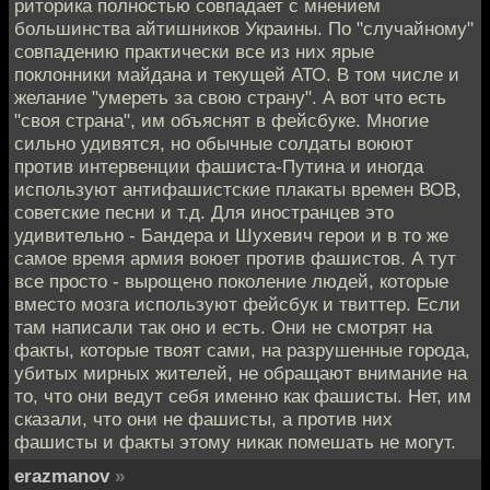
риторика полностью совпадает с мнением
большинства айтишников Украины. По "случайному"
совпадению практически все из них ярые
поклонники майдана и текущей АТО. В том числе и
желание "умереть за свою страну". А вот что есть
"своя страна", им объяснят в фейсбуке. Многие
сильно удивятся, но обычные солдаты воюют
против интервенции фашиста-Путина и иногда
используют антифашистские плакаты времен ВОВ,
советские песни и т.д. Для иностранцев это
удивительно - Бандера и Шухевич герои и в то же
самое время армия воюет против фашистов. А тут
все просто - вырощено поколение людей, которые
вместо мозга используют фейсбук и твиттер. Если
там написали так оно и есть. Они не смотрят на
факты, которые твоят сами, на разрушенные города,
убитых мирных жителей, не обращают внимание на
то, что они ведут себя именно как фашисты. Нет, им
сказали, что они не фашисты, а против них
фашисты и факты этому никак помешать не могут.
erazmanov
»