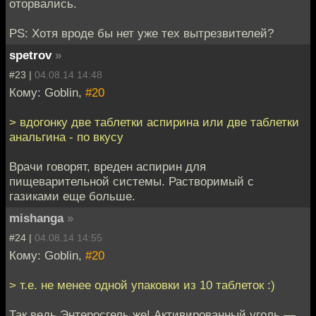
оторвались.
PS: Хотя вроде бы нет уже тех вытрезвителей?
spetrov
»
#23 |
04.08.14 14:48
Кому: Goblin,
#20
> вдогонку две таблетки аспирина или две таблетки
анальгина - по вкусу
Врачи говорят, вреден аспирин для
пищеварительной системы. Растворимый с
газиками еще больше.
mishanga
»
#24 |
04.08.14 14:55
Кому: Goblin,
#20
> т.е. не менее одной упаковки из 10 таблеток :)
Так ведь Энтеросгель же! Активированный уголь —