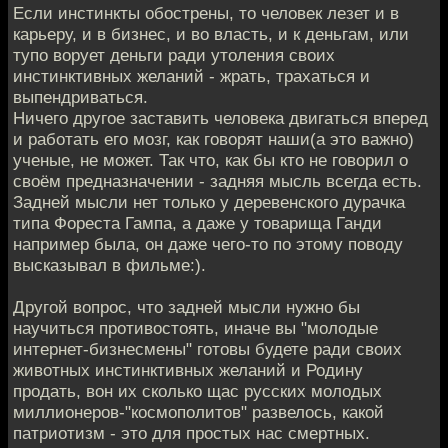
Если инстинкты обострены, то человек лезет и в
карьеру, и в бизнес, и во власть, и к деньгам, или
тупо ворует деньги ради утоления своих
инстинктивных желаний - жрать, трахаться и
выпендриваться.
Ничего другое заставить человека двигаться вперед
и работать его мозг, как говорят наши(а это важно)
ученые, не может. Так что, как бы кто не говорил о
своём предназначении - задняя мысль всегда есть.
Задней мысли нет только у деревенского дурачка
типа Фореста Гампа, а даже у товарища Ганди
например была, он даже чего-то по этому поводу
высказывал в фильме:).
Другой вопрос, что задней мысли нужно бы
научиться противостоять, иначе вы "молодые
интернет-бизнесмены" готовы будете ради своих
животных инстинктивных желаний и Родину
продать, вон их сколько щас русских молодых
миллионеров-"космополитов" развелось, какой
патриотизм - это для простых нас смертных.