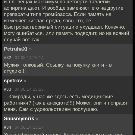
и т.п. вещах максимум по четверти таблетки
аспирина дают. И вообще заменяют его на другие
препараты типа тромбоассa. Если память не
изменяет, кислая среда, язвы, то, се.
Быстрорастворимый ситуацию ухудшает. Конечно,
могу ошибаться, или память подводит, но на всякий
случай вот так.
PetruhaXI
»
#32 |
04.08.14 15:14
Мужик толковый. Ссылку на покупку книги - в
студию!!!
spetrov
»
#33 |
04.08.14 15:15
...Камрады, у нас же здесь есть медицинские
работники? (как в анекдоте!!!) Может, они и поправят
меня. Сам с удовольствием послушаю.
Snusmymrik
»
#34 |
04.08.14 15:17
Знаю офигенный рецепт безпохмельного утра под