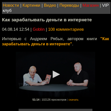
Новости
|
Картинки
|
Видео
|
Переводы
|
Магазин
|
VIP
клуб
Как зарабатывать деньги в интернете
04.08.14 12:54
|
Goblin
|
108 комментариев
Интервью с Андреем Рябых, автором книги
"Как
.
зарабатывать деньги в интернете"
51:14
|
102126 просмотров
|
скачать