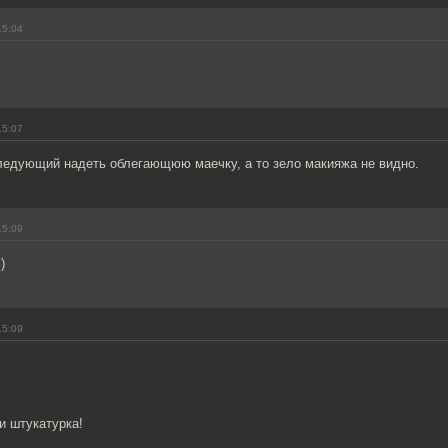
15:04
15:07
ледующий надеть облегающюю маечку, а то зело макияжа не видно.
15:09
)
15:09
и штукатурка!