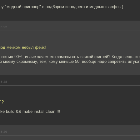
пу "модный приговор" с подбором исподнего и модных шарфов:)
15:22
под мейком небыл фейк!
ностью 90%, иначе зачем его замазывать всякой фигней? Когда вещь ста
о моему скромному, тем, кому меньше 50, вообще надо запретить штука
15:28
"?
e build && make install clean !!!
15:29