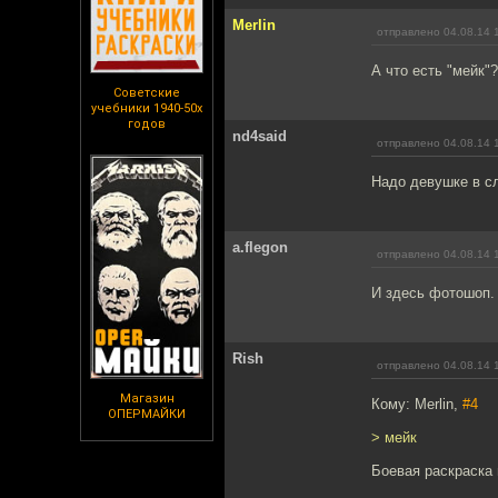
Merlin
отправлено 04.08.14 
А что есть "мейк"?
Советские
учебники 1940-50х
годов
nd4said
отправлено 04.08.14 
Надо девушке в с
a.flegon
отправлено 04.08.14 
И здесь фотошоп. 
Rish
отправлено 04.08.14 
Магазин
Кому: Merlin,
#4
ОПЕРМАЙКИ
> мейк
Боевая раскраска 