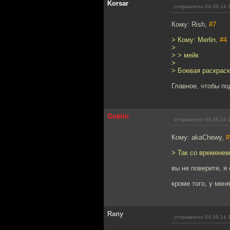
Korsar
отправлено 04.08.14 
Кому: Rish,
#7
> Кому: Merlin,
#4
>
> > мейк
>
> Боевая раскраск
Главное, чтобы п
Goblin
отправлено 04.08.14 
Кому: akaChewy,
#
> Так со временем
вы не поверите, я
кроме того, у мен
Rany
отправлено 04.08.14 