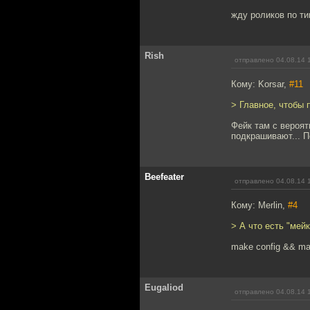
жду роликов по ти
Rish
отправлено 04.08.14 
Кому: Korsar,
#11
> Главное, чтобы 
Фейк там с вероят
подкрашивают... П
Beefeater
отправлено 04.08.14 
Кому: Merlin,
#4
> А что есть "мейк
make config && mak
Eugaliod
отправлено 04.08.14 