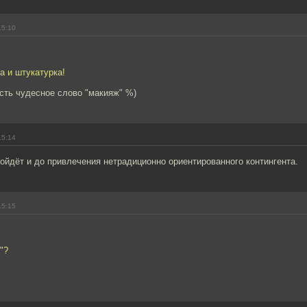
15:10
а и штукатурка!
сть чудесное слово "макияж" %)
15:14
ойдёт и до привлечения нетрадиционно ориентированного контингента.
15:15
"?