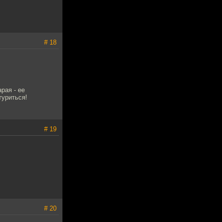
# 18
рая - ее
туриться!
# 19
# 20