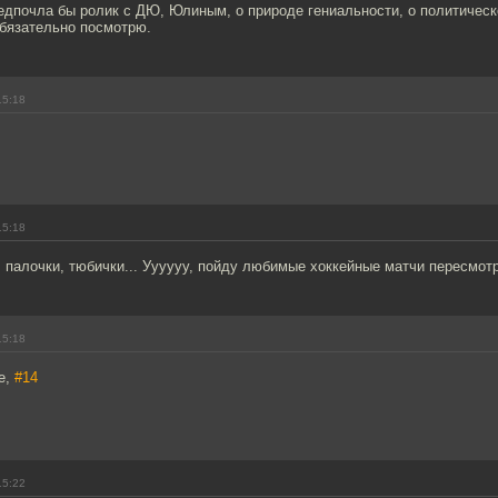
редпочла бы ролик с ДЮ, Юлиным, о природе гениальности, о политическ
обязательно посмотрю.
15:18
15:18
, палочки, тюбички... Уууууу, пойду любимые хоккейные матчи пересмотр
15:18
ke,
#14
15:22