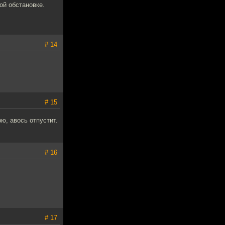
ой обстановке.
# 14
# 15
ю, авось отпустит.
# 16
# 17