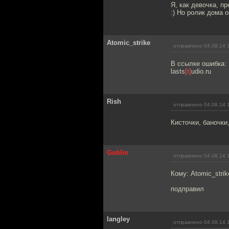
Я, как девочка, п
:) Но ролик дома 
Atomic_strike
отправлено 04.08.14 
В ссылке ошибка:
lasts
[t]
udio.ru
Rish
отправлено 04.08.14 
Кисточки, баночки
Goblin
отправлено 04.08.14 
Кому: Atomic_stri
подправил
langley
отправлено 04.08.14 