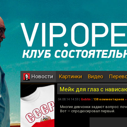
Картинки
Видео
Перев
Новости
Мейк для глаз с навис
04.08.14 14:59 |
Goblin
|
138 комментариев
»
Многие девчонки задают вопрос: поч
Вот — спродюсировал первый.