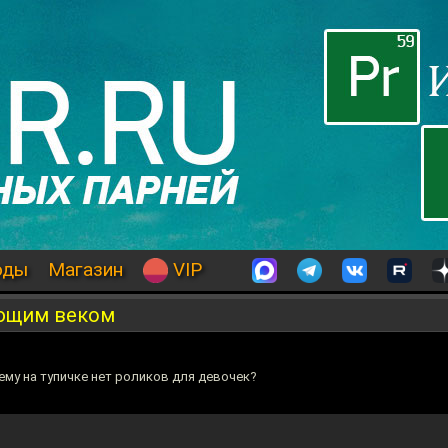
оды
Магазин
VIP
ающим веком
ему на тупичке нет роликов для девочек?