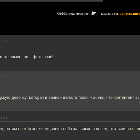
Goblin рекомендует
заказывать
одностранич
15:01
о же самое, но в фотошопе!
15:02
скую девочку, которая в ванной делала такой макияж, что контингент вы
15:04
л, потом протёр зенки, ущипнул себя за всякое и понял, что таки не спл