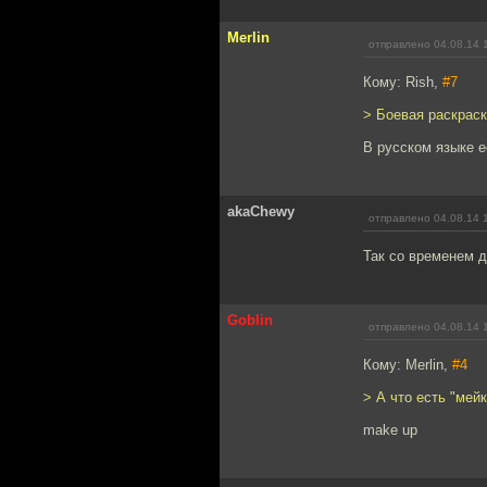
Merlin
отправлено 04.08.14 
Кому: Rish,
#7
> Боевая раскраск
В русском языке е
akaChewy
отправлено 04.08.14 
Так со временем д
Goblin
отправлено 04.08.14 
Кому: Merlin,
#4
> А что есть "мейк
make up