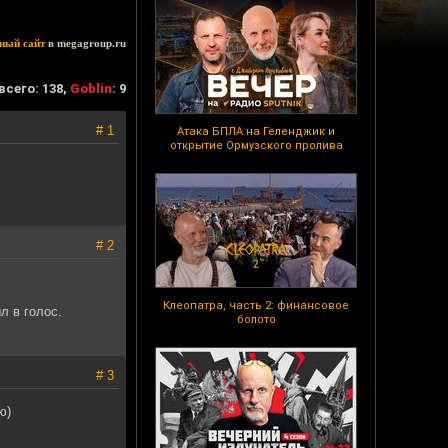
ный сайт
в megagroup.ru
всего: 138,
Goblin
: 9
# 1
Атака БПЛА на Геленджик и
открытие Ормузского пролива
# 2
Клеопатра, часть 2: финансовое
л в голос.
болото
# 3
ю)