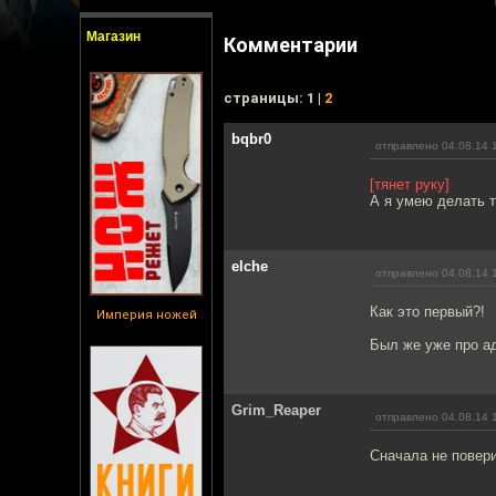
Магазин
Комментарии
cтраницы: 1 |
2
bqbr0
отправлено 04.08.14 
[тянет руку]
А я умею делать т
elche
отправлено 04.08.14 
Как это первый?!
Империя ножей
Был же уже про ад
Grim_Reaper
отправлено 04.08.14 
Сначала не повери