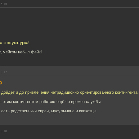
15:16
а и штукатурка!
од мейком небыл фейк!
15:17
9
 дойдёт и до привлечения нетрадиционно ориентированного контингента.
 с этим контингентом работаю ещё со времён службы
я есть родственники евреи, мусульмане и кавказцы
15:18