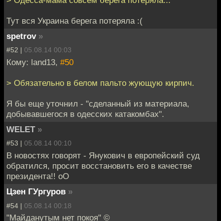
> Одесса-мама совсем берега потеряла...
Тут вся Украина берега потеряла :(
spetrov
»
#52 |
05.08.14 00:03
Кому: land13,
#50
> Обязательно в белом пальто жующую кирпич.
Я бы еще уточнил - "сделанный из материала,
добывавшегося в одесских катакомбах".
WELET
»
#53 |
05.08.14 00:10
В новостях говорят - Янукович в европейский суд
обратился, просит восстановить его в качестве
президента!! оО
Цзен ГУргуров
»
#54 |
05.08.14 00:18
"Майданутым нет покоя" ©