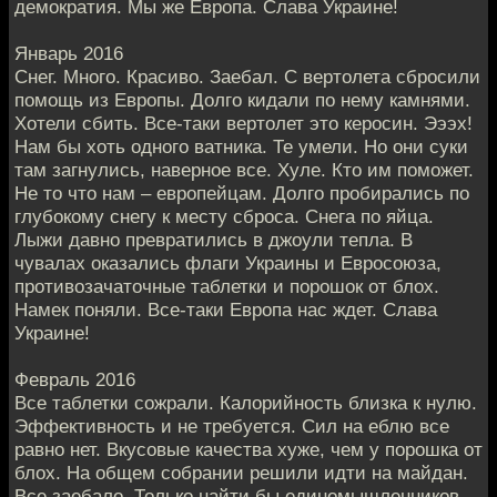
демократия. Мы же Европа. Слава Украине!
Январь 2016
Снег. Много. Красиво. Заебал. С вертолета сбросили
помощь из Европы. Долго кидали по нему камнями.
Хотели сбить. Все-таки вертолет это керосин. Эээх!
Нам бы хоть одного ватника. Те умели. Но они суки
там загнулись, наверное все. Хуле. Кто им поможет.
Не то что нам – европейцам. Долго пробирались по
глубокому снегу к месту сброса. Снега по яйца.
Лыжи давно превратились в джоули тепла. В
чувалах оказались флаги Украины и Евросоюза,
противозачаточные таблетки и порошок от блох.
Намек поняли. Все-таки Европа нас ждет. Слава
Украине!
Февраль 2016
Все таблетки сожрали. Калорийность близка к нулю.
Эффективность и не требуется. Сил на еблю все
равно нет. Вкусовые качества хуже, чем у порошка от
блох. На общем собрании решили идти на майдан.
Все заебало. Только найти бы единомышленников.