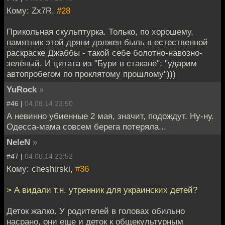
Кому: Zx7R,
#28
Прикольная скульптурка. Только, по хорошему,
памятник этой дряни должен быль в естественной
раскраске Джаббы - такой себе болотно-навозно-
зелёный. И цитата из "Бури в стакане": "ударим
автопробегом по проклятому прошлому")))
YuRock
»
#46 |
04.08.14 23:50
А невинно убиенные 2 мая, значит, подождут. Ну-ну.
Одесса-мама совсем берега потеряла...
NeleN
»
#47 |
04.08.14 23:52
Кому: cheshirski,
#36
> А видали т.н. утренник для украинских детей?
Деток жалко. У родителей в головах обильно
насрано, они еще и деток к общекультурным