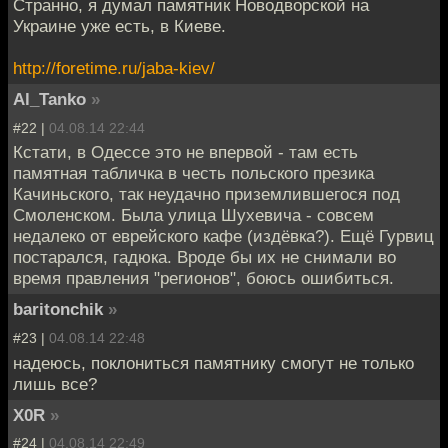
Странно, я думал памятник Новодворской на
Украине уже есть, в Киеве.
http://foretime.ru/jaba-kiev/
Al_Tanko
»
#22 |
04.08.14 22:44
Кстати, в Одессе это не впервой - там есть
памятная табличка в честь польского презика
Качиньского, так неудачно приземлившегося под
Смоленском. Была улица Шухевича - совсем
недалеко от еврейского кафе (издёвка?). Ещё Гурвиц
постарался, гадюка. Вроде бы их не снимали во
время правления "регионов", боюсь ошибиться.
baritonchik
»
#23 |
04.08.14 22:48
надеюсь, поклониться памятнику смогут не только
лишь все?
X0R
»
#24 |
04.08.14 22:49