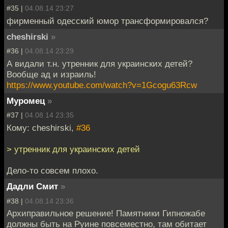
#35 |
04.08.14 23:27
фирменный одесский юмор трансформировался?
cheshirski
»
#36 |
04.08.14 23:29
А видали т.н. утренник для украинских детей?
Вообще ад и израиль!
https://www.youtube.com/watch?v=1Gcogu63Rcw
Муромец
»
#37 |
04.08.14 23:35
Кому: cheshirski,
#36
> утренник для украинских детей
Дело-то совсем плохо.
Дадли Смит
»
#38 |
04.08.14 23:36
Архиправильное решение! Памятники Гипножабе
должны быть на Руине повсеместно, там обитает