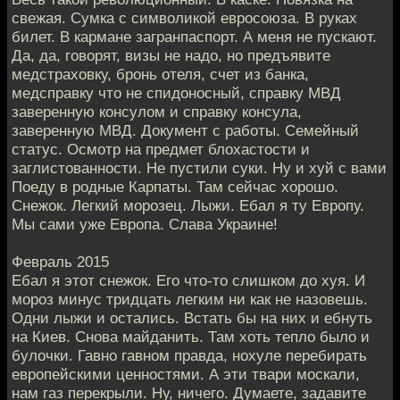
свежая. Сумка с символикой евросоюза. В руках
билет. В кармане загранпаспорт. А меня не пускают.
Да, да, говорят, визы не надо, но предъявите
медстраховку, бронь отеля, счет из банка,
медсправку что не спидоносный, справку МВД
заверенную консулом и справку консула,
заверенную МВД. Документ с работы. Семейный
статус. Осмотр на предмет блохастости и
заглистованности. Не пустили суки. Ну и хуй с вами
Поеду в родные Карпаты. Там сейчас хорошо.
Снежок. Легкий морозец. Лыжи. Ебал я ту Европу.
Мы сами уже Европа. Слава Украине!
Февраль 2015
Ебал я этот снежок. Его что-то слишком до хуя. И
мороз минус тридцать легким ни как не назовешь.
Одни лыжи и остались. Встать бы на них и ебнуть
на Киев. Снова майданить. Там хоть тепло было и
булочки. Гавно гавном правда, нохуле перебирать
европейскими ценностями. А эти твари москали,
нам газ перекрыли. Ну, ничего. Думаете, задавите