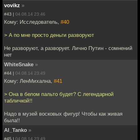
vovikz
»
#43 |
04.08.14 23:46
Кому: Исследователь,
#40
> А по мне просто деньги разворуют
Не разворуют, а разворует. Лично Путин - сомнений
нет
WhiteSnake
»
#44 |
04.08.14 23:49
Кому: ЛенМихална,
#41
> Она в белом пальто будет? С легендарной
табличкой!!
Надо в музей восковых фигур! Чтобы как живая
была!!
Al_Tanko
»
#45 |
04.08.14 23:49