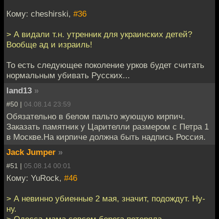
Кому: cheshirski,
#36
> А видали т.н. утренник для украинских детей?
Вообще ад и израиль!
То есть следующее поколение урков будет считать
нормальным убивать Русских...
land13
»
#50 |
04.08.14 23:59
Обязательно в белом пальто жующую кирпич.
Заказать памятник у Царителли размером с Петра 1
в Москве.На кирпиче должна быть надпись Россия.
Jack Jumper
»
#51 |
05.08.14 00:01
Кому: YuRock,
#46
> А невинно убиенные 2 мая, значит, подождут. Ну-
ну.