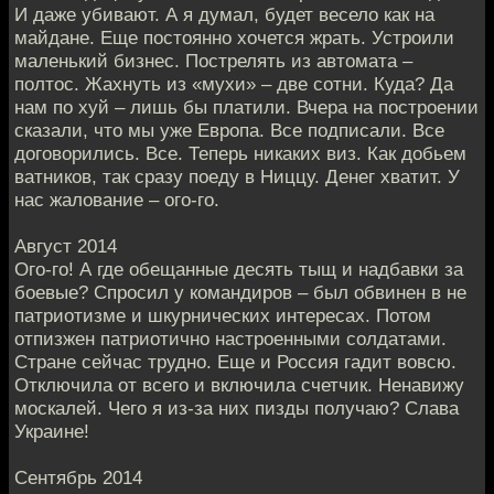
И даже убивают. А я думал, будет весело как на
майдане. Еще постоянно хочется жрать. Устроили
маленький бизнес. Пострелять из автомата –
полтос. Жахнуть из «мухи» – две сотни. Куда? Да
нам по хуй – лишь бы платили. Вчера на построении
сказали, что мы уже Европа. Все подписали. Все
договорились. Все. Теперь никаких виз. Как добьем
ватников, так сразу поеду в Ниццу. Денег хватит. У
нас жалование – ого-го.
Август 2014
Ого-го! А где обещанные десять тыщ и надбавки за
боевые? Спросил у командиров – был обвинен в не
патриотизме и шкурнических интересах. Потом
отпизжен патриотично настроенными солдатами.
Стране сейчас трудно. Еще и Россия гадит вовсю.
Отключила от всего и включила счетчик. Ненавижу
москалей. Чего я из-за них пизды получаю? Слава
Украине!
Сентябрь 2014