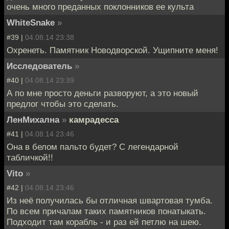
очень много преданных поклонников ее культа
WhiteSnake
»
#39 |
04.08.14 23:38
Охренеть. Памятник Новодворской. Ущипните меня!
Исследователь
»
#40 |
04.08.14 23:39
А по мне просто деньги разворуют, а это новый
предлог чтобы это сделать.
ЛенМихална
»
камрадесса
#41 |
04.08.14 23:46
Она в белом пальто будет? С легендарной
табличкой!!
Vito
»
#42 |
04.08.14 23:46
Из неё получилась бы отличная швартовая тумба.
По всем причалам таких памятников понатыкать.
Подходит там корабль - и раз ей петлю на шею.