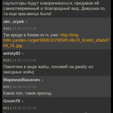
скульпторы будут изворачиваться, придавая ей
самоотверженный и благородный вид. Девушка-то,
та еще красавица была!
ukc_urpek
»
#18 |
04.08.14 22:40
Так вроде в Киеве есть уже:
http://img-
fotki.yandex.ru/get/5908/10706545.46c/0_6ceb0_a5abd7
64_XL.jpg
antoly83
»
#19 |
04.08.14 22:41
Памятник в виде жабы, похожей на джабу из
звездных войн)
МареманВасилич
»
#20 |
04.08.14 22:41
Каков поп, таков приход.
Gnom76
»
#21 |
04.08.14 22:42