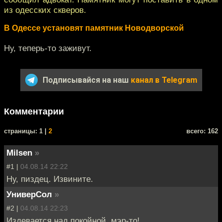
из одесских скверов.
В Одессе установят памятник Новодворской
Ну, теперь-то заживут.
Подписывайся на наш
канал в Telegram
Комментарии
cтраницы: 1 |
2
всего: 162
Milsen
»
#1 |
04.08.14 22:22
Ну, пиздец. Извините.
УниверСол
»
#2 |
04.08.14 22:23
Издевается над покойной, мэр-то!