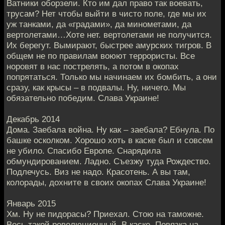
Ватники оборзели. Кто им дал право так воевать,
трусам? Нет чтобы выйти в чисто поле, где мы их
уж танками, да «градами», да минометами, да
вертолетами…Хоте нет. вертолетами не получится.
Их берегут. Вымирают, быстрее амурских тигров. В
общем не по правилам воюют террористы. Все
норовят в нас пострелять, а потом в окопах
попрятаться. Только мы начинаем их бомбить, а они
сразу, как крысы – в подвалы. Ну, ничего. Мы
обязательно победим. Слава Украине!
Декабрь 2014
Дома. Заебала война. Ну как – заебала? Ебнула. По
башке осколком. Хорошо хоть в каске был и совсем
не убило. Спасибо Европе. Снарядила
обмундированием. Ладно. Съезжу туда Рождество.
Подлечусь. Виз не надо. Красотень. А вы там,
колорады, дохните в своих окопах Слава Украине!
Январь 2015
Хм. Ну не пидорасы? Приехал. Стою на таможне.
Весь такой революционный. В каске. Повязка на