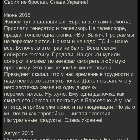
Своих не бросает. Слава Украине!
Июнь 2015
Живем тут в шалашиках. Европа все таки помогла.
Прислали генератор и телевизор. На телевизоре,
правда, только одна кнопка. «Вкл-Выкл». Программы
не переключаются. Но нам и не надо. ТСН – наше
все. Булочек в этот раз не было. Всем селом
собирали ежевику. Продали. На деньги купили
солярки и можем по вечерам смотреть любимую
программу. Это вам не зомби-киселевщина.
Президент сказал, что у нас временные трудности и
надо немножко затянуть пояса. Даже показал, что у
него застежка ремня на одну дырочку
переместилась. Ну, хуле. Ему одна дырочка, как
скидка сто баксов на пентхаус в Барселоне. А у нас
от ягод и грибов уже понос и галлюцинации. Но зато
мы почти как европейцы – чистая экология.
Натуральные продукты. Слава Украине!
Август 2015
Попробовали пройти тропами в Европу. Ну, а что?