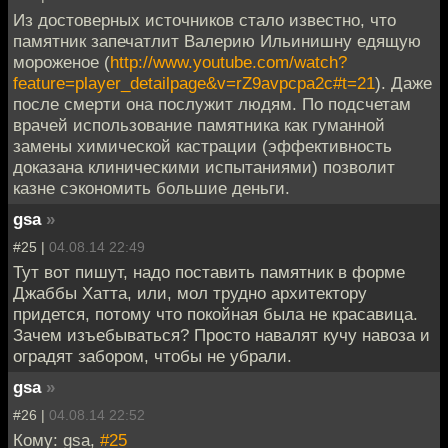
Из достоверных источников стало известно, что
памятник запечатлит Валерию Ильинишну едящую
мороженое (
http://www.youtube.com/watch?
feature=player_detailpage&v=rZ9avpcpa2c#t=21
). Даже
после смерти она послужит людям. По подсчетам
врачей использование памятника как гуманной
замены химической кастрации (эффективность
доказана клиническими испытаниями) позволит
казне сэкономить большие деньги.
gsa
»
#25 |
04.08.14 22:49
Тут вот пишут, надо поставить памятник в форме
Джаббы Хатта, или, мол трудно архитектору
придется, потому что покойная была не красавица.
Зачем изъебываться? Просто навалят кучу навоза и
оградят забором, чтобы не убрали.
gsa
»
#26 |
04.08.14 22:52
Кому: gsa,
#25