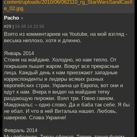
content/uploads/2010/06/062110_rg_StarWarsSandCastl
e_02.jpg
Pacho
»
#29 |
04.08.14 22:56
Взято из комментариев на Youtube, на мой взгляд -
весьма неплохо, хотя и длинно.
Январь 2014
Стоим на майдане. Холодно, но нам тепло. От
покрышек пышет жаром. Вокруг все прекрасные
лица. Каждый день к нам приезжают западные
корреспонденты и лидеры всяких разных
европейских стран. Украина це Европа, вот они и
едут к нам. Вчера я видел на майдане тетку
раздающую пирожки. Взял три. Говно гавном.
Макдональс – одно слово. Да и баба так себе. Я бы
не ебал. И что в ней Виталька нашел. Любовь,
наверное. Слава Украине!
Февраль 2014
Мы победили. Тиран сбежал. Теперь точно будем