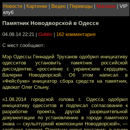
Новости
|
Картинки
|
Видео
|
Переводы
|
Магазин
|
VIP
клуб
Памятник Новодворской в Одессе
04.08.14 22:21
|
Goblin
|
162 комментария
С мест сообщают:
Мэр Одессы Геннадий Труханов одобрил инициативу
одесситов установить памятник российской
диссидентке, «россиянке с украинским сердцем»,
Валерии Новодворской. Об этом написал в
«Фейсбуке» инициатор сбора средств на памятник,
адвокат Олег Спыну.
«1.08.2014 городской голова г. Одесса одобрил
инициативу одесситов и подписал согласование к
разработке проекта, другой разрешительной
документации по установлению в городе памятного
знака — скульптурной композиции Новодворской», —
сообщил адвокат. Памятник могут поставить в одном