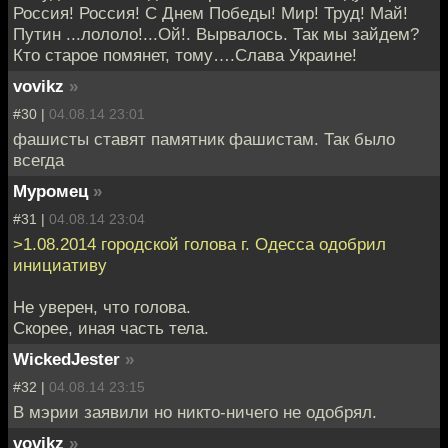
Россия! Россия! С Днем Победы! Мир! Труд! Май!
Путин ...лололо!...Ой!. Вырвалось. Так мы зайдем?
Кто старое помянет, тому….Слава Украине!
vovikz
»
#30 |
04.08.14 23:01
фашисты ставят памятник фашистам. Так было
всегда
Муромец
»
#31 |
04.08.14 23:04
>1.08.2014 городской голова г. Одесса одобрил
инициативу
Не уверен, что голова.
Скорее, иная часть тела.
WickedJester
»
#32 |
04.08.14 23:15
В мэрии заявили но никто-ничего не одобрял.
vovikz
»