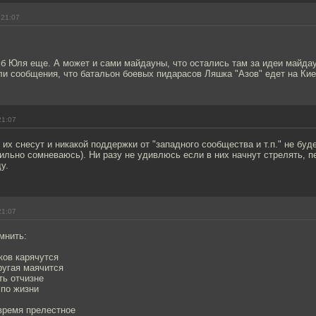
 21:07
б Юля еще. А может и сами майдауны, что остались там за идеи майдау
и сообщения, что батальон боевых пидарасов Ляшка "Азов" едет на Кие
21:07
з их снесут и никакой поддержки от "западного сообщества и т.п." не буд
сильно сомневаюсь). Ни разу не удивлюсь если в них начнут стрелять, п
у.
21:07
мнить:
ков карячутся
ругая маячится
ть отчизне
 по жизни
время прелестное