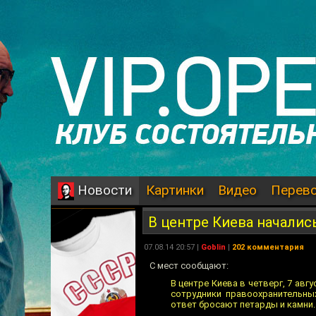
Картинки
Видео
Перев
Новости
В центре Киева началис
07.08.14 20:57 |
Goblin
|
202 комментария
С мест сообщают:
В центре Киева в четверг, 7 авг
сотрудники правоохранительны
ответ бросают петарды и камни