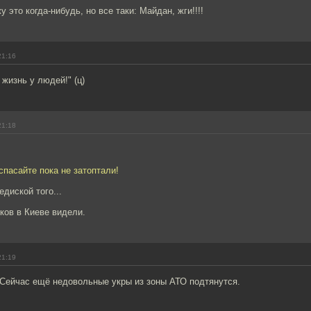
 это когда-нибудь, но все таки: Майдан, жги!!!!
21:16
 жизнь у людей!" (ц)
21:18
спасайте пока не затоптали!
едиской того...
нков в Киеве видели.
21:19
 Сейчас ещё недовольные укры из зоны АТО подтянутся.