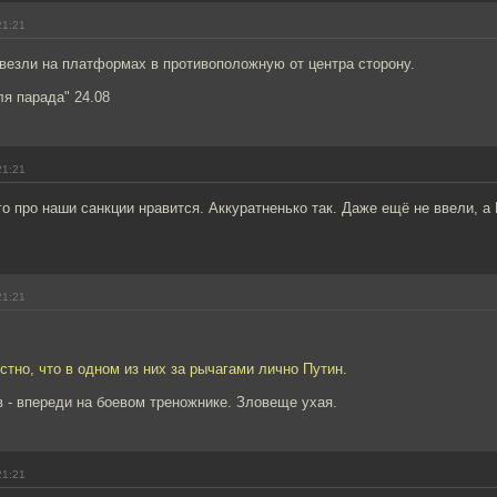
21:21
 везли на платформах в противоположную от центра сторону.
ля парада" 24.08
21:21
о про наши санкции нравится. Аккуратненько так. Даже ещё не ввели, а
21:21
стно, что в одном из них за рычагами лично Путин.
в - впереди на боевом треножнике. Зловеще ухая.
21:21