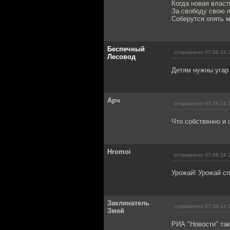
Когда новая власт
За свободу свою 
Соберутся опять 
Беспечный
отправлено 07.08.14 
Лесовод
Детям нужны угар 
Арч
отправлено 07.08.14 
Что собственно и 
Hromoi
отправлено 07.08.14 
Урожай! Урожай сп
Заклинатель
отправлено 07.08.14 
Змей
РИА "Новости" та