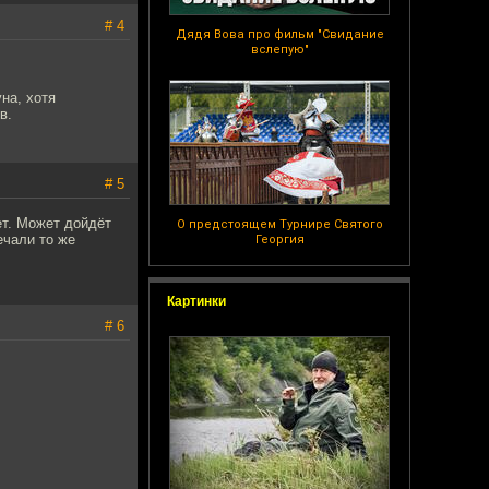
# 4
Дядя Вова про фильм "Свидание
вслепую"
на, хотя
в.
# 5
ет. Может дойдёт
О предстоящем Турнире Святого
ечали то же
Георгия
Картинки
# 6