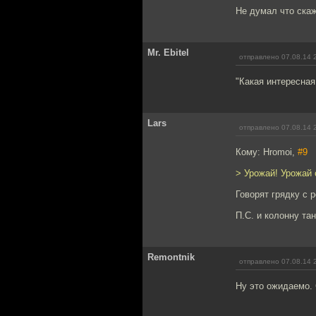
Не думал что скажу
Mr. Ebitel
отправлено 07.08.14 
"Какая интересная
Lars
отправлено 07.08.14 
Кому: Hromoi,
#9
> Урожай! Урожай 
Говорят грядку с р
П.С. и колонну та
Remontnik
отправлено 07.08.14 
Ну это ожидаемо.