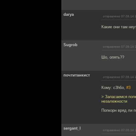
darya
отправлено 07.08.14 
Какие они там не
Sugrob
отправлено 07.08.14 
Шо, опять??
почтитанкист
отправлено 07.08.14 
Кому: c3h6o,
#3
> Запасаемся попк
незалежности
Попкорн вряд ли п
sergant_l
отправлено 07.08.14 