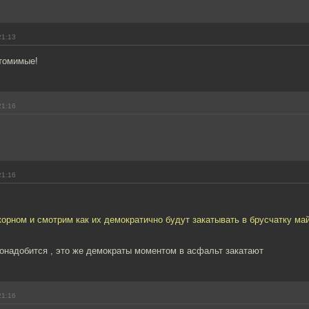
21:13
утомимые!
21:16
21:16
орном и смотрим как их демократично будут закатывать в брусчатку ма
онадобится , это же демократы моментом в асфальт закатают
21:16