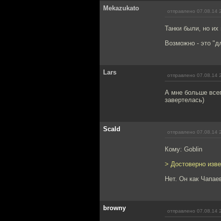
Mekazukato
отправлено 07.08.14 
Танки были, но их
Возможно - это "д
Lars
отправлено 07.08.14 
А мне больше всег
завертелась)
Scald
отправлено 07.08.14 
Кому: Goblin
> Достоверно изве
Нет. Он как Чапае
browny
отправлено 07.08.14 