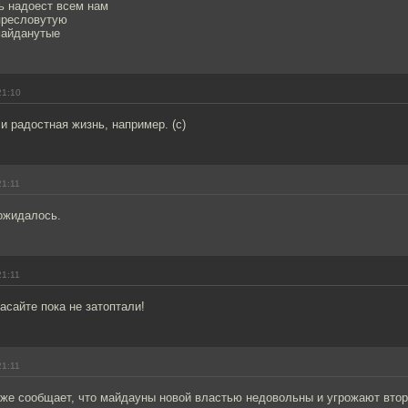
ь надоест всем нам
пресловутую
майданутые
21:10
и радостная жизнь, например. (с)
21:11
ожидалось.
21:11
асайте пока не затоптали!
21:11
кже сообщает, что майдауны новой властью недовольны и угрожают вто