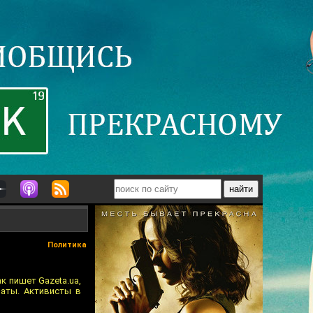
Политика
к пишет Gazeta.ua,
аты. Активисты в