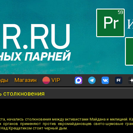
оды
Магазин
VIP
ь столкновения
уста, начались столкновения между активистами Майдана и милицией. Ка
х органов применяют против евромайдановцев свето-шумовые гран
. Над Крещатиком стоит черный дым.