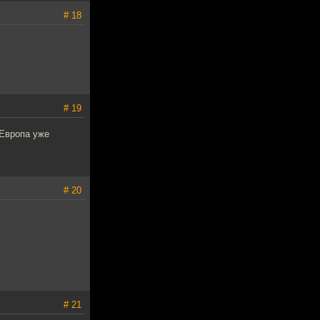
# 18
# 19
 Европа уже
# 20
# 21