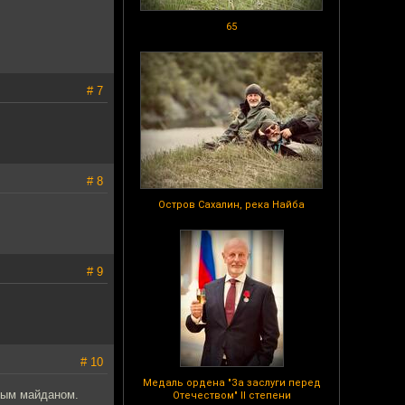
65
# 7
# 8
Остров Сахалин, река Найба
# 9
# 10
Медаль ордена "За заслуги перед
рым майданом.
Отечеством" II степени