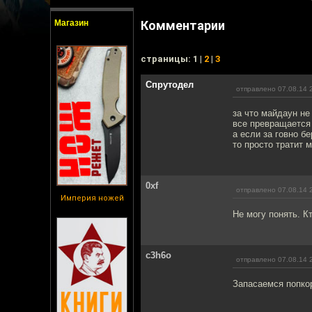
Магазин
Комментарии
cтраницы: 1 |
2
|
3
Спрутодел
отправлено 07.08.14 
за что майдаун не
все превращается 
а если за говно б
то просто тратит 
0xf
отправлено 07.08.14 
Империя ножей
Не могу понять. К
c3h6o
отправлено 07.08.14 
Запасаемся попкор