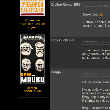
DietkovRoman1993
отправлено 07.08.14
Кому: 0xf,
#2
Советские
Ляшко, Колома, м
учебники 1940-50х
сомнительно. Был
годов
Ugly DuckLinG
отправлено 07.08.14 
Только на этот ра
до идиотов чего (
испытывать не буд
pengo
отправлено 07.08.14 
как же тут не вспо
Магазин
Пусть рабы у стан
ОПЕРМАЙКИ
Для меня жизнь д
Буду верно служи
Я майданить буду
Ведь настанет то 