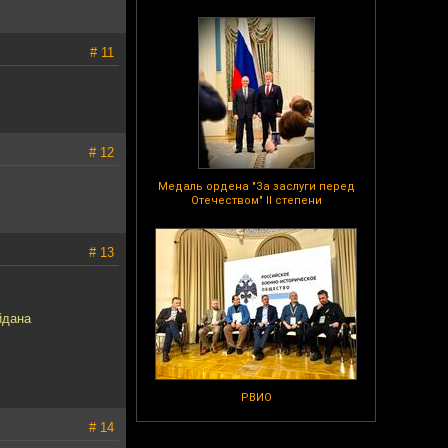
# 11
# 12
Медаль ордена "За заслуги перед
Отечеством" II степени
# 13
йдана
РВИО
# 14