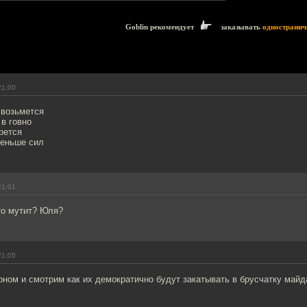
Goblin рекомендует
заказывать
одностранич
21:00
 возьмется
в говно
ерется
меньше сил
21:01
то мутит? Юля?
21:05
ном и смотрим как их демократично будут закатывать в брусчатку май