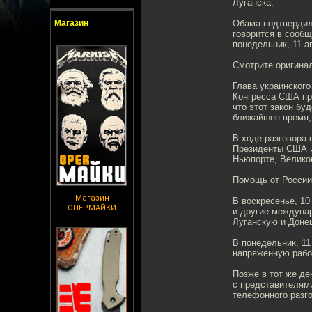
Луганска.
Магазин
Обама подтвердил
говорится в сообщ
понедельник, 11 а
Смотрите оригина
Глава украинског
Конгресса США пр
что этот закон бу
ближайшее время,
В ходе разговора 
Президенты США и
Ньюпорте, Великоб
Помощь от России
Магазин
В воскресенье, 10
ОПЕРМАЙКИ
и другие междуна
Луганскую и Доне
В понедельник, 11
напряженную работ
Позже в тот же де
с представителями
телефонного разг