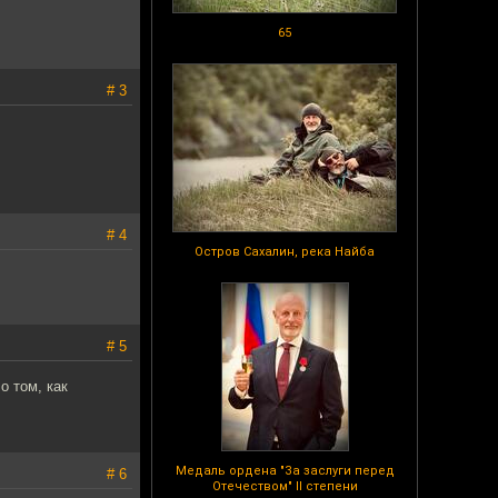
65
# 3
# 4
Остров Сахалин, река Найба
# 5
о том, как
Медаль ордена "За заслуги перед
# 6
Отечеством" II степени