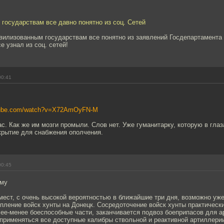
государствам все давно понятно из соц. Сетей
вилизованным государствам все понятно из заявлений Госдепартамента (э
е узнал из соц. сетей!
00:41
utube.com/watch?v=X72AmOyFN-M
с. Как же им мозги промыли. Слов нет. Уже гуманитарку, которую в глаз
крытие для снабжения ополчения.
00:45
рму
ест, с очень высокой вероятностью в ближайшие три дня, возможно уже
пление войск хунты на Донецк. Сосредоточение войск хунты практическ
лее-менее боеспособные части, заканчивается подвоз боеприпасов для 
 применяться все доступные калибры ствольной и реактивной артиллери