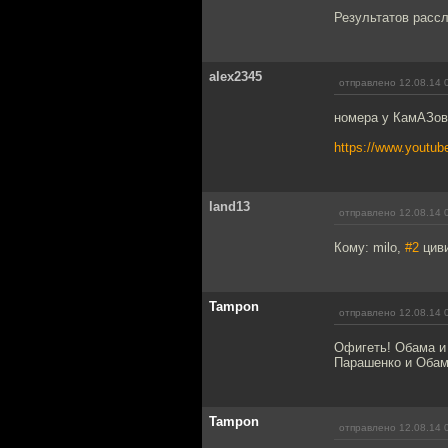
Результатов рассл
alex2345
отправлено 12.08.14 
номера у КамАЗов
https://www.yout
land13
отправлено 12.08.14 
Кому: milo,
#2
циви
Tampon
отправлено 12.08.14 
Офигеть! Обама и 
Парашенко и Обам
Tampon
отправлено 12.08.14 