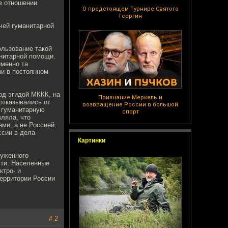
в отношении
О предстоящем Турнире Святого
Георгия
чей гуманитарной
ользование такой
анитарной помощи.
именно та
ми в постоянном
од эгидой МККК, на
Признание Меркель и
отказывались от
возвращение России в большой
 гуманитарную
спорт
ляла, что
ми, а не Россией.
ссии в дела
Картинки
руженного
сти. Населенные
ктро- и
территории России
# 2