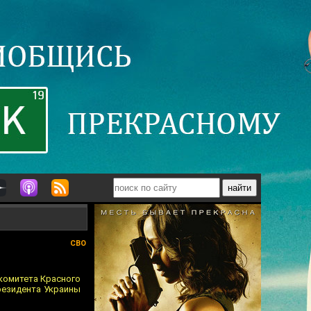
СВО
комитета Красного
президента Украины