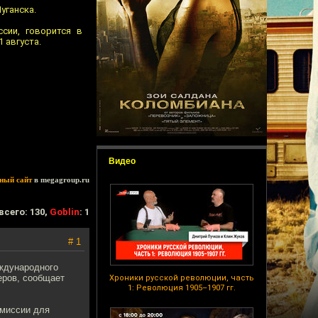
уганска.
сии, говорится в
 августа.
Видео
ный сайт
в megagroup.ru
всего: 130,
Goblin
: 1
# 1
ждународного
еров, сообщает
Хроники русской революции, часть
1: Революция 1905–1907 гг.
 миссии для