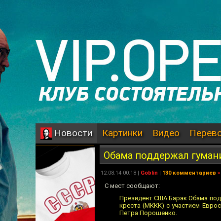
Картинки
Видео
Перев
Новости
Обама поддержал гуман
12.08.14 00:18 |
Goblin
|
130 комментариев
»
C мест сообщают:
Президент США Барак Обама под
креста (МККК) с участием Еврос
Петра Порошенко.