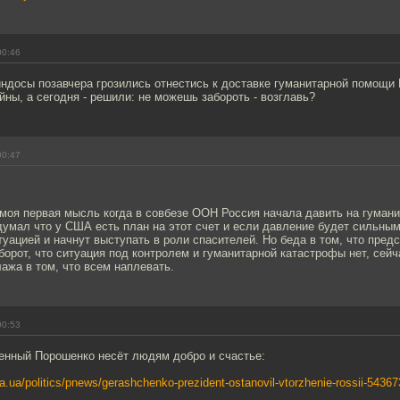
00:46
ндосы позавчера грозились отнестись к доставке гуманитарной помощи 
йны, а сегодня - решили: не можешь забороть - возглавь?
00:47
 моя первая мысль когда в совбезе ООН Россия начала давить на гуман
одумал что у США есть план на этот счет и если давление будет сильн
уацией и начнут выступать в роли спасителей. Но беда в том, что пред
борот, что ситуация под контролем и гуманитарной катастрофы нет, сейч
лажа в том, что всем наплевать.
00:53
венный Порошенко несёт людям добро и счастье:
.ua/politics/pnews/gerashchenko-prezident-ostanovil-vtorzhenie-rossii-54367