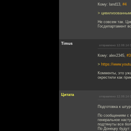
Кому: land13,
#4
> цивилизованным 
Не совсем так. Ци
Госдепартамент вс
Timus
отправлено 12.08.14 
Кому: alex2345,
#3
>
https://www.yo
Комменты, это ужа
окрестили как при
Цитата
отправлено 12.08.14 
Подготовка к шту
По сообщениям с м
генеральное насту
подтянуты все бо
По Донецку будут