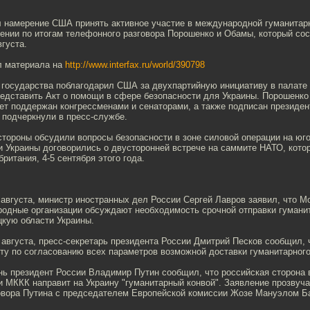
 намерение США принять активное участие в международной гуманитар
ении по итогам телефонного разговора Порошенко и Обамы, который сос
вгуста.
л материала на
http://www.interfax.ru/world/390798
о государства поблагодарил США за двухпартийную инициативу в палате
едставить Акт о помощи в сфере безопасности для Украины. Порошенко
дет поддержан конгрессменами и сенаторами, а также подписан президе
 подчеркнули в пресс-службе.
стороны обсудили вопросы безопасности в зоне силовой операции на юго
 Украины договорились о двусторонней встрече на саммите НАТО, кото
ритания, 4-5 сентября этого года.
 августа, министр иностранных дел России Сергей Лавров заявил, что М
родные организации обсуждают необходимость срочной отправки гумани
цкую области Украины.
 августа, пресс-секретарь президента России Дмитрий Песков сообщил, 
у по согласованию всех параметров возможной доставки гуманитарного 
нь президент России Владимир Путин сообщил, что российская сторона
 МККК направит на Украину "гуманитарный конвой". Заявление прозвуча
овора Путина с председателем Европейской комиссии Жозе Мануэлом Ба