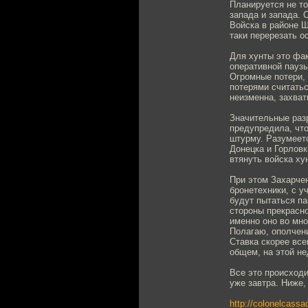
Планируется не то
запада и запада. 
Войска в районе 
таки перерезать о
Для хунты это фак
оперативной паузы
Огромные потери, 
потерями считатьс
неизменна, захвати
Значительные раз
предупредила, чт
штурму. Разумеетс
Донецка и Горловк
втянуть войска ху
При этом Захарчен
бронетехники, с у
будут пытаться па
стороны прекрасно
именно оно во мно
Полагаю, ополчени
Ставка скорее все
общем, на этой не
Все это происходи
уже завтра. Ниже,
http://colonelcassa