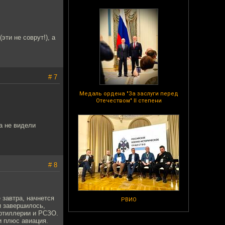
ти не соврут!), а
# 7
Медаль ордена "За заслуги перед
Отечеством" II степени
а не видели
# 8
 завтра, начнется
РВИО
и завершилось,
артиллерии и РСЗО.
и плюс авиация.