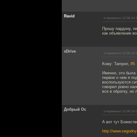
Ravid
отправлено 12.08.14 
Прошу пардону, пи
как объявление во
xDrive
отправлено 12.08.14 
Кому: Tampon,
#5
Именно, это была
первое о чем я п
воспользуются сит
говорил ровно нао
все в обратку, но 
Добрый Ос
отправлено 12.08.14 
А вот тут Божест
http://www.segodnya