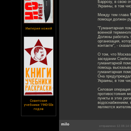
Баррозу, в свою о
Украины, в том чи
Между тем глава 
помощи должен ру
"Гуманитарная пом
Империя ножей
военной терминоло
Должны работать т
организация, кото
контакте", - сказ
О том, что Москв
заседании Совбез
гуманитарной пом
помощь высказыва
гуманитарная пом
Она предупреждал
Украины, в том чи
Силовая операция 
противостояния м
пункты в этих рег
Советские
водоснабжением, в
учебники 1940-50х
являются жителям
годов
milo
отправлено 12.08.14 