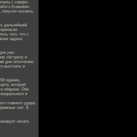
рталы с северо-
йти к Енакиево.
, попутно пытаясь
ать дальнейшей
еприпасах.
ель того, что с
овная задача
дня уже
му обстрелу и
шие дни ополчению
то выстоять и
200 единиц
арта, которой
 в обороне. Обе
генерального и
го главного удара.
одвижных сил. В
ланирует начать