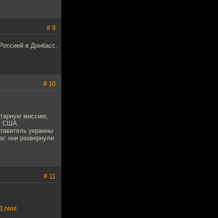
# 9
Россией в Донбасс,
# 10
итарную миссию,
ым США
ставитель украины
ас они развернули
# 11
3.html