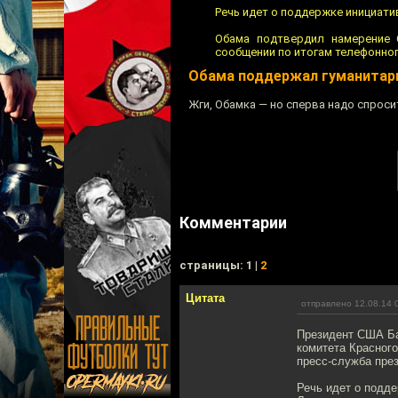
Речь идет о поддержке инициат
Обама подтвердил намерение 
сообщении по итогам телефонног
Обама поддержал гуманитарн
Жги, Обамка — но сперва надо спрос
Комментарии
cтраницы: 1 |
2
Цитата
отправлено 12.08.14 
Президент США Ба
комитета Красного
пресс-служба пре
Речь идет о подд