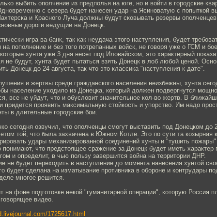
лько выбить ополчение из предполья на юге, но и войти в городские ква
Одновременно с севера будет нанесен удар на Ясиноватую с попыткой вы
Шахтерска и Красного Луча должны будут сковывать резервы ополченцев
сновные дороги ведущие на Донецк.
тически игра ва-банк, так как неудача этого наступления, будет требов
 на пополнение и без того потрепанных войск, не говоря уже о ГСМ и бо
которые хунта уже 3 дня несет под Иловайском, это характерный показат
я не будут, хунта будет пытаться взять Донецк в лоб любой ценой. Осн
ть Донецк до 24 августа, так что это классика "наступления к дате".
рушения и жертвы среди гражданского населения неизбежны, хунта сего
обы население уходило из Донецка, который должен подвергнутся мощно
я, все не уйдут, что и обусловит значительное кол-во жертв. В ближай
и придется проявить максимальную стойкость и упорство. Им надо прос
нты в длительные городские бои.
ко сегодня озвучил, что ополченцы смогут выставить под Донецком до 
четом той, что была захвачена в Южном Котле. Это по сути та козырная к
рировать удары механизированной соединений хунты и "тушить пожары"
 понимают, что предстоящее сражение за Донецк будет иметь характер 
гом и определит, в чью пользу завершится война на территории ДНР.
е не будет переходить в наступление до момента нанесения хунтой свое
го будет сделана на изматывание противника в обороне и контрудары п
деле многое решится.
т на фоне подготовке некой "гуманитарной операции", которую Россия п
 говорящее видео.
d.livejournal.com/1725617.html