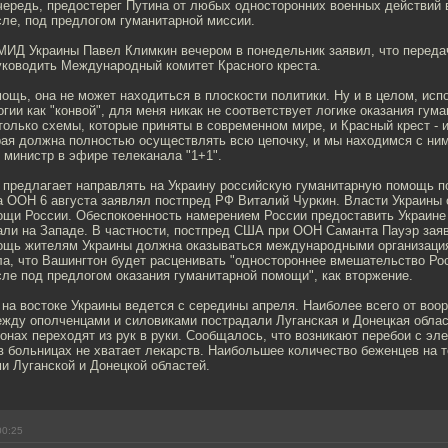
чередь, предостерег Путина от любых односторонних военных действий 
сле, под предлогом гуманитарной миссии.
МИД Украины Павел Климкин вечером в понедельник заявил, что переда
ководить Международный комитет Красного креста.
ощь, она не может находиться в плоскости политики. Ну и в целом, исп
гии как "конвой", для меня никак не соответствует логике оказания гум
олько схемы, которые приняты в современном мире, и Красный крест - 
рая должна полностью осуществлять всю цепочку, и мы находимся с ни
ал министр в эфире телеканала "1+1".
а предлагает направлять на Украину российскую гуманитарную помощь п
а ООН 6 августа заявлял постпред РФ Виталий Чуркин. Власти Украины 
ощи России. Обеспокоенность намерением России предоставить Украине
ли на Западе. В частности, постпред США при ООН Саманта Пауэр заяв
ощь жителям Украины должна оказываться международными организация
а, что Вашингтон будет расценивать "одностороннее вмешательство Ро
сле под предлогом оказания гуманитарной помощи", как вторжение.
на востоке Украины ведется с середины апреля. Наиболее всего от воо
ежду ополченцами и силовиками пострадали Луганская и Донецкая обла
ионах переходят из рук в руки. Сообщалось, что возникают перебои с эле
 больницах не хватает лекарств. Наибольшее количество беженцев на 
и Луганской и Донецкой областей.
00:25