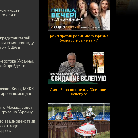
ной миссии,
тоялся в
Трамп против родильного туризма,
 представителей
безработица из-за ИИ
 выразил надежду,
нтом США в
-востоке Украины.
рый пройдет в
осква, Киев, МККК
Дядя Вова про фильм "Свидание
тарной помощи в
вслепую"
что Москва ведет
груза на Украину.
 во взаимодействии
ло в ходе
ррозу.