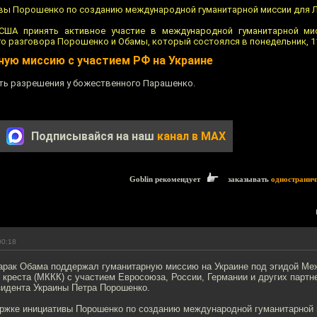
ивы Порошенко по созданию международной гуманитарной миссии для Л
США принять активное участие в международной гуманитарной мис
о разговора Порошенко и Обамы, который состоялся в понедельник, 11
ую миссию с участием РФ на Украине
ить разрешения у божественного Парашенко.
Подписывайся на наш
канал в MAX
Goblin рекомендует
заказывать
одностранич
00:18
рак Обама поддержал гуманитарную миссию на Украине под эгидой Ме
 креста (МККК) с участием Евросоюза, России, Германии и других партн
зидента Украины Петра Порошенко.
ержке инициативы Порошенко по созданию международной гуманитарной