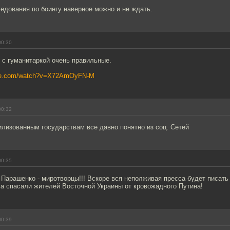
едования по боингу наверное можно и не ждать.
00:30
 с гуманитаркой очень правильные.
ube.com/watch?v=X72AmOyFN-M
00:32
лизованным государствам все давно понятно из соц. Сетей
00:35
Парашенко - миротворцы!!! Вскоре вся неполживая пресса будет писать 
а спасали жителей Восточной Украины от кровожадного Путина!
00:39