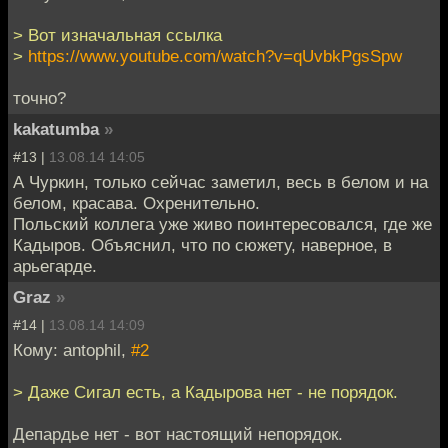
> Вот изначальная ссылка
>
https://www.youtube.com/watch?v=qUvbkPgsSpw
точно?
kakatumba
»
#13 |
13.08.14 14:05
А Чуркин, только сейчас заметил, весь в белом и на
белом, красава. Охренительно.
Польский коллега уже живо поинтересовался, где же
Кадыров. Объяснил, что по сюжету, наверное, в
арьегарде.
Graz
»
#14 |
13.08.14 14:09
Кому: antophil,
#2
> Даже Сигал есть, а Кадырова нет - не порядок.
Депардье нет - вот настоящий непорядок.