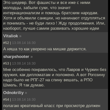
Это шедевр. Вот фашисты и все иже с ними
молодцы, забыли суки, что значит
интернационализм и помощь братским народам.
Хотя и объявили санкции, но начинают отдупляться
и понимать - не буди лихо ! Жду продолжения. Или,
наоборот, лучше самим развивать хорошие идеи
Vitaliok
»
#52 |
13.08.14 16:30
А няша то как уверено на мишке держится.
sharpshooter
»
#53 |
13.08.14 16:30
Мне особенно понравилось, что Лавров и Чуркин без
оружия, как дипломатам и положено. А вот Рогозину
надо было не РПГ-27 на спину вешать, а РПО
Шмель. Я так думаю.
Odnokriliy
»
#54 |
13.08.14 16:30
полагаю креативный класс при просмотре должен