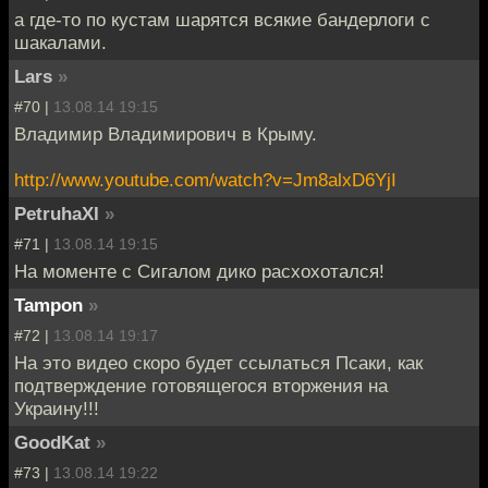
а где-то по кустам шарятся всякие бандерлоги с
шакалами.
Lars
»
#70 |
13.08.14 19:15
Владимир Владимирович в Крыму.
http://www.youtube.com/watch?v=Jm8alxD6YjI
PetruhaXI
»
#71 |
13.08.14 19:15
На моменте с Сигалом дико расхохотался!
Tampon
»
#72 |
13.08.14 19:17
На это видео скоро будет ссылаться Псаки, как
подтверждение готовящегося вторжения на
Украину!!!
GoodKat
»
#73 |
13.08.14 19:22