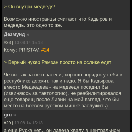
> Он внутри медведя!
Возможно иностранцы считают что Кадыров и
медведь. это одно то же.
Дезмунд
»
#28 |
13.08.14 15:18
Кому: PRISTAV,
#24
> Верный нукер Рамзан просто на ослике едет
Че вы так на него насели, хорошо порядок у себя в
республике держит, так и надо. Я бы Кадырова
вместо Медведева - на медведя посадил бы
(извиняюсь за тавтологию), не реабилитировался
еще товарищ после Ливии на мой взгляд, что бы
место на боевом русском мишке заслужить)
gru
»
#29 |
13.08.14 15:18
а еще Рурка нет... он давеча хвалу в центральном