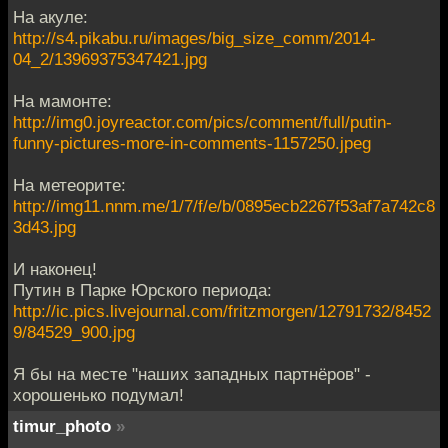
На акуле:
http://s4.pikabu.ru/images/big_size_comm/2014-
04_2/13969375347421.jpg
На мамонте:
http://img0.joyreactor.com/pics/comment/full/putin-
funny-pictures-more-in-comments-1157250.jpeg
На метеорите:
http://img11.nnm.me/1/7/f/e/b/0895ecb2267f53af7a742c8
3d43.jpg
И наконец!
Путин в Парке Юрского периода:
http://ic.pics.livejournal.com/fritzmorgen/12791732/8452
9/84529_900.jpg
Я бы на месте "наших западных партнёров" -
хорошенько подумал!
timur_photo
»