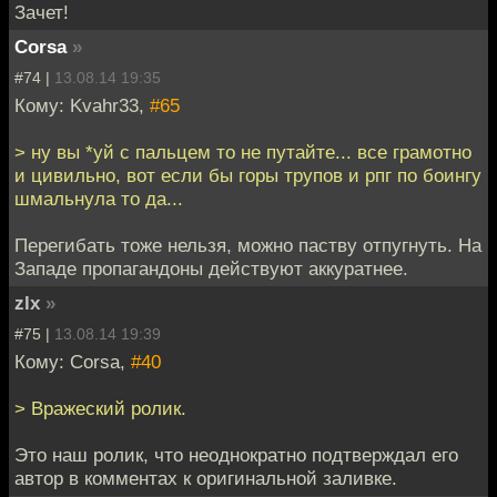
Зачет!
Corsa
»
#74 |
13.08.14 19:35
Кому: Kvahr33,
#65
> ну вы *уй с пальцем то не путайте... все грамотно
и цивильно, вот если бы горы трупов и рпг по боингу
шмальнула то да...
Перегибать тоже нельзя, можно паству отпугнуть. На
Западе пропагандоны действуют аккуратнее.
zlx
»
#75 |
13.08.14 19:39
Кому: Corsa,
#40
> Вражеский ролик.
Это наш ролик, что неоднократно подтверждал его
автор в комментах к оригинальной заливке.