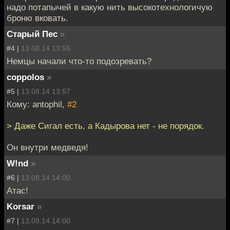
надо потапычей в какую нить высокотехнологичую
броню вковать.
Старый Пес
»
#4 |
13.08.14 13:55
Немцы начали что-то подозревать?
coppolos
»
#5 |
13.08.14 13:57
Кому: antophil,
#2
> Даже Сигал есть, а Кадырова нет - не порядок.
Он внутри медведя!
W!nd
»
#6 |
13.08.14 14:00
Атас!
Korsar
»
#7 |
13.08.14 14:00