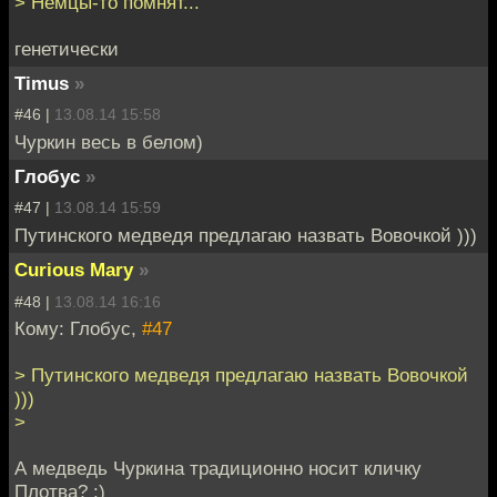
> Немцы-то помнят...
генетически
Timus
»
#46 |
13.08.14 15:58
Чуркин весь в белом)
Глобус
»
#47 |
13.08.14 15:59
Путинского медведя предлагаю назвать Вовочкой )))
Curious Mary
»
#48 |
13.08.14 16:16
Кому: Глобус,
#47
> Путинского медведя предлагаю назвать Вовочкой
)))
>
А медведь Чуркина традиционно носит кличку
Плотва? :)