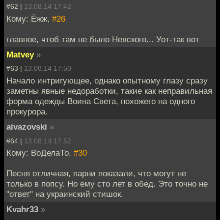
#62 |
13.08.14 17:42
Кому: Ёжж,
#26
главное, чтоб там не было Невского... Уот-так вот
Matvey
»
#63 |
13.08.14 17:50
Начало интригующее, однако опытному глазу сразу
заметны явные недоработки, такие как неправильная
форма одежды Воина Света, похожего на одного
прокурора.
aivazovski
»
#64 |
13.08.14 17:52
Кому: ВоДелаТо,
#30
Песня отличная, парни показали, что могут не
только в попсу. Но ему сто лет в обед. Это точно не
"ответ" на украинский стишок.
Kvahr33
»