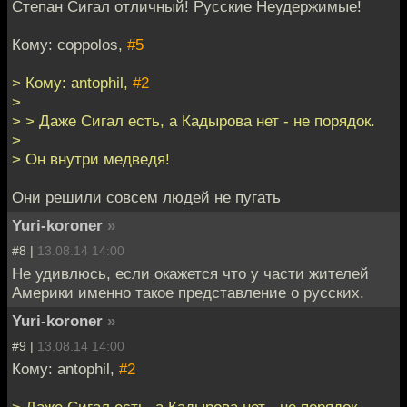
Степан Сигал отличный! Русские Неудержимые!
Кому: coppolos,
#5
> Кому: antophil,
#2
>
> > Даже Сигал есть, а Кадырова нет - не порядок.
>
> Он внутри медведя!
Они решили совсем людей не пугать
Yuri-koroner
»
#8 |
13.08.14 14:00
Не удивлюсь, если окажется что у части жителей
Америки именно такое представление о русских.
Yuri-koroner
»
#9 |
13.08.14 14:00
Кому: antophil,
#2
> Даже Сигал есть, а Кадырова нет - не порядок.