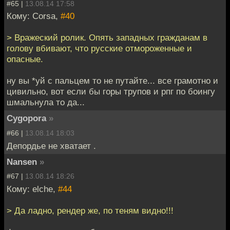
#65 |
13.08.14 17:58
Кому: Corsa,
#40
> Вражеский ролик. Опять западных гражданам в
голову вбивают, что русские отмороженные и
опасные.
ну вы *уй с пальцем то не путайте... все грамотно и
цивильно, вот если бы горы трупов и рпг по боингу
шмальнула то да...
Cygopora
»
#66 |
13.08.14 18:03
Депордье не хватает .
Nansen
»
#67 |
13.08.14 18:26
Кому: elche,
#44
> Да ладно, рендер же, по теням видно!!!