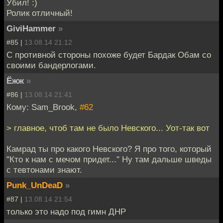
Убил! :)
Ролик отличный!
GiviHammer
»
#85 |
13.08.14 21:12
С противной стороны похоже будет Бардак Обам со
своими бандерлогами.
Ёжж
»
#86 |
13.08.14 21:41
Кому: Sam_Brook,
#62
> главное, чтоб там не было Невского... Уот-так вот
Камрад ты про какого Невского? Я про того, который
"Кто к нам с мечом придет..." Ну там дальше шведы
с тевтонами знают.
Punk_UnDeaD
»
#87 |
13.08.14 21:54
только это надо под гимн ДНР