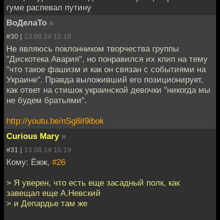
гуме распевал путину
ВоДелаТо
»
#30 |
13.08.14 15:18
Не являюсь поклонником творчества группы
"Дискотека Авария", но понравился их клип на тему
"что такое фашизм и как он связан с событиями на
Украине". Правда выложивший его позиционирует,
как ответ на стишок украинской девочки "никогда мы
не будем братьями".
http://youtu.be/nSg8iI9ibok
Curious Mary
»
#31 |
13.08.14 15:19
Кому: Ёжж,
#26
> Я уверен, что есть еще засадный полк, как
завещал еще А.Невский
> и Депардье там же