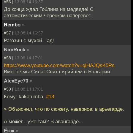
#56 |
13.08.14 16:37
До конца ждал Гоблина на медведе! С
автоматическим черенком наперевес.
Rembo
»
#57 |
13.08.14 16:57
Рагозин с мухой - ад!
NimRock
»
#58 |
13.08.14 17:01
https://www.youtube.com/watch?v=qiHAJQsK5Rs
Вместе мы Сила! Снят сирийцем в Болгарии.
AlexEye70
»
#59 |
13.08.14 17:01
Кому: kakatumba,
#13
> Объяснил, что по сюжету, наверное, в арьегарде.
А может - уже там? В авангарде...
Ёжж
»