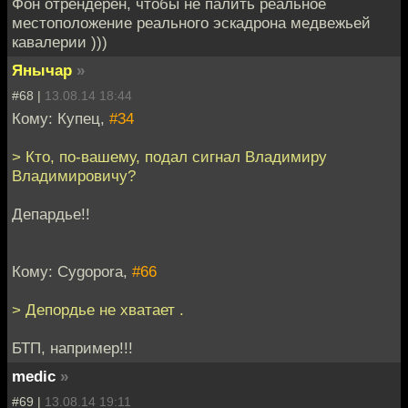
Фон отрендерен, чтобы не палить реальное
местоположение реального эскадрона медвежьей
кавалерии )))
Янычар
»
#68 |
13.08.14 18:44
Кому: Купец,
#34
> Кто, по-вашему, подал сигнал Владимиру
Владимировичу?
Депардье!!
Кому: Cygopora,
#66
> Депордье не хватает .
БТП, например!!!
medic
»
#69 |
13.08.14 19:11