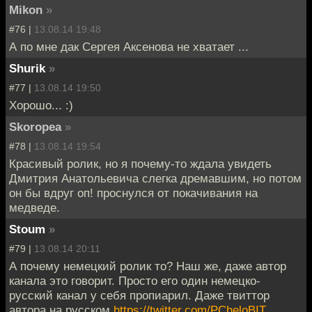
Mikon
»
#76 |
13.08.14 19:48
А по мне дак Сергея Аксенова не хватает ...
Shurik
»
#77 |
13.08.14 19:50
Хорошо... :)
Skoropea
»
#78 |
13.08.14 19:54
Красивый ролик, но я почему-то ждала увидеть
Дмитрия Анатольевича слегка дремавшим, но потом
он бы вдруг оп! проснулся от покачивания на
медведе.
Stoum
»
#79 |
13.08.14 20:11
А почему немецкий ролик то? Наш же, даже автор
канала это говорит. Просто его один немецко-
русский канал у себя пропиарил. Даже твиттор
автора на русском
https://twitter.com/PCheloBIT