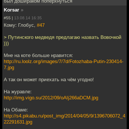
был дошираком поперхнуться
Korsar
»
#55 |
13.08.14 16:35
Кому: Глобус,
#47
> Путинского медведя предлагаю назвать Вовочкой
)))
Мне на коте больше нравится:
http://ru.loolz.org/images/7/7d/Fotozhaba-Putin-230414-
7.jpg
А так он может приехать на чём угодно!
На журавле:
http://img.vigo.su/2012/09/oAIj266aDCM.jpg
На Обаме:
http://s4.pikabu.ru/post_img/2014/04/05/9/1396706072_4
22291631.jpg