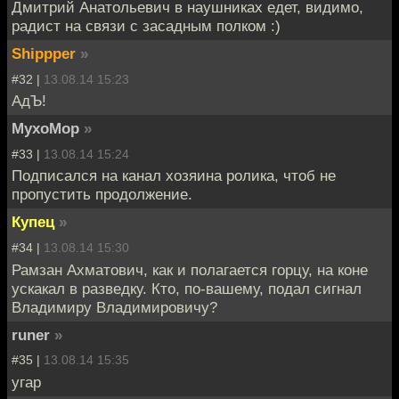
Дмитрий Анатольевич в наушниках едет, видимо,
радист на связи с засадным полком :)
Shippper
»
#32 |
13.08.14 15:23
АдЪ!
MyxoMop
»
#33 |
13.08.14 15:24
Подписался на канал хозяина ролика, чтоб не
пропустить продолжение.
Купец
»
#34 |
13.08.14 15:30
Рамзан Ахматович, как и полагается горцу, на коне
ускакал в разведку. Кто, по-вашему, подал сигнал
Владимиру Владимировичу?
runer
»
#35 |
13.08.14 15:35
угар