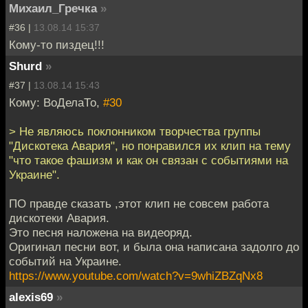
Михаил_Гречка
»
#36 |
13.08.14 15:37
Кому-то пиздец!!!
Shurd
»
#37 |
13.08.14 15:43
Кому: ВоДелаТо,
#30
> Не являюсь поклонником творчества группы
"Дискотека Авария", но понравился их клип на тему
"что такое фашизм и как он связан с событиями на
Украине".
ПО правде сказать ,этот клип не совсем работа
дискотеки Авария.
Это песня наложена на видеоряд.
Оригинал песни вот, и была она написана задолго до
событий на Украине.
https://www.youtube.com/watch?v=9whiZBZqNx8
alexis69
»