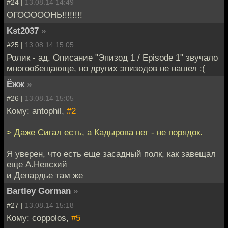
#24 |
13.08.14 14:49
ОГОООООНЬ!!!!!!!!
Kst2037
»
#25 |
13.08.14 15:05
Ролик - ад. Описание "Эпизод 1 / Episode 1" звучало
многообещающе, но других эпизодов не нашел :(
Ёжж
»
#26 |
13.08.14 15:05
Кому: antophil,
#2
> Даже Сигал есть, а Кадырова нет - не порядок.
Я уверен, что есть еще засадный полк, как завещал
еще А.Невский
и Депардье там же
Bartley Gorman
»
#27 |
13.08.14 15:18
Кому: coppolos,
#5