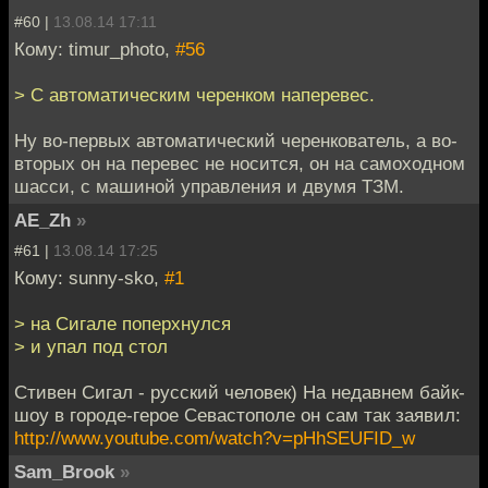
#60 |
13.08.14 17:11
Кому: timur_photo,
#56
> С автоматическим черенком наперевес.
Ну во-первых автоматический черенкователь, а во-
вторых он на перевес не носится, он на самоходном
шасси, с машиной управления и двумя ТЗМ.
AE_Zh
»
#61 |
13.08.14 17:25
Кому: sunny-sko,
#1
> на Сигале поперхнулся
> и упал под стол
Стивен Сигал - русский человек) На недавнем байк-
шоу в городе-герое Севастополе он сам так заявил:
http://www.youtube.com/watch?v=pHhSEUFID_w
Sam_Brook
»