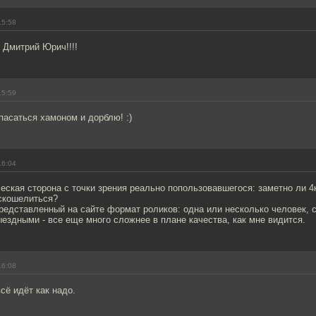
15:58
 Дмитрий Юрич!!!!
15:59
апасаться хамоном и дорблю! :)
16:04
еская сторона с точки зрения реально попользовавшегося: заметно ли 4
скошелиться?
представленный на сайте формат роликов: одна или несколько человек, с
ыездными - все еще много сложнее в плане качества, как мне видится.
16:08
всё идёт как надо.