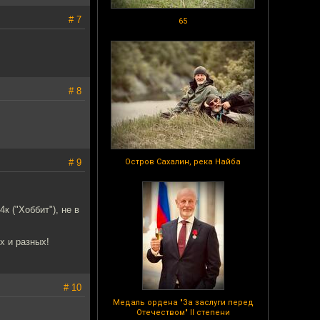
# 7
65
# 8
# 9
Остров Сахалин, река Найба
к ("Хоббит"), не в
х и разных!
# 10
Медаль ордена "За заслуги перед
Отечеством" II степени