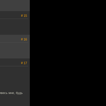
# 15
# 16
# 17
ивесь мне, будь