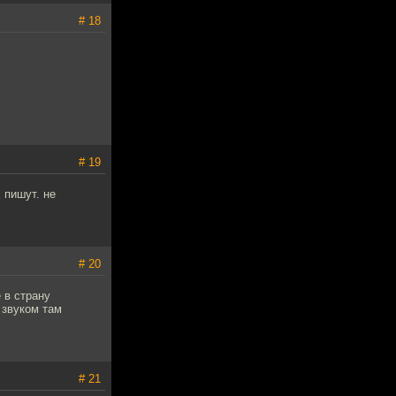
# 18
# 19
 пишут. не
# 20
 в страну
 звуком там
# 21