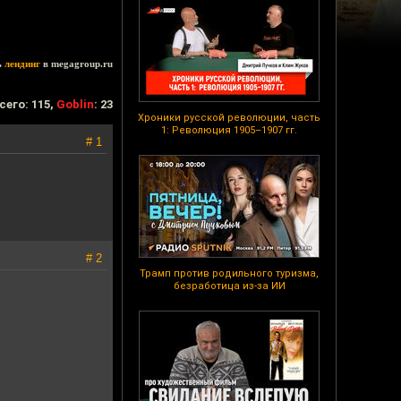
ь
лендинг
в megagroup.ru
сего: 115,
Goblin
: 23
Хроники русской революции, часть
1: Революция 1905–1907 гг.
# 1
# 2
Трамп против родильного туризма,
безработица из-за ИИ