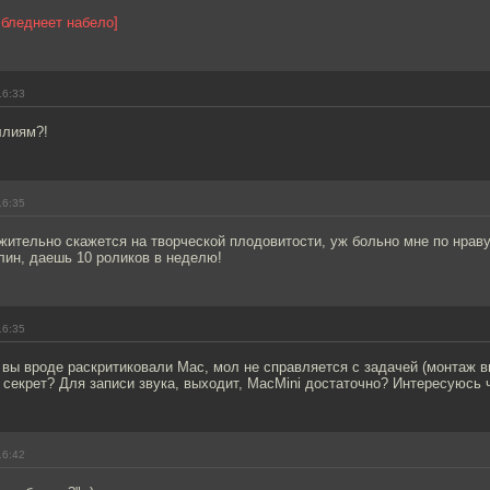
 бледнеет набело]
16:33
ллиям?!
16:35
ительно скажется на творческой плодовитости, уж больно мне по нраву
блин, даешь 10 роликов в неделю!
16:35
вы вроде раскритиковали Maс, мол не справляется с задачей (монтаж в
 секрет? Для записи звука, выходит, MacMini достаточно? Интересуюсь 
16:42