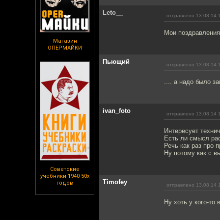
Leto__
отправлено 13.08.14 
Мои поздравления
Магазин
ОПЕРМАЙКИ
Пьющий
отправлено 13.08.14 
.... а надо было з
ivan_foto
отправлено 13.08.14 
Интересует технич
Есть ли смысл ра
Речь как раз про 
Ну потому как с в
Советские
учебники 1940-50х
Timofey
годов
отправлено 13.08.14 
Ну хоть у кого-то 