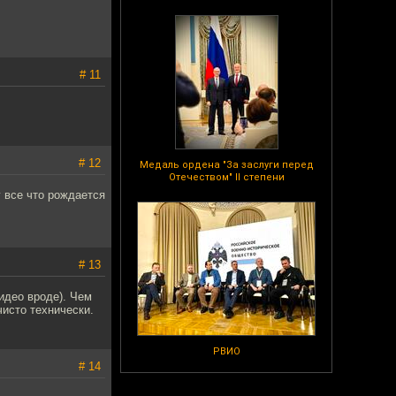
# 11
# 12
Медаль ордена "За заслуги перед
Отечеством" II степени
 все что рождается
# 13
идео вроде). Чем
чисто технически.
РВИО
# 14