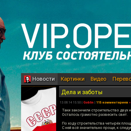
Картинки
Видео
Перев
Новости
Дела и заботы
13.08.14 15:50 |
Goblin
|
115 комментариев
»
Таки закончили строительство двух н
Осталось грамотно развесить свет.
По ходу строительства четырёх площ
С ней всё значительно проще, к след