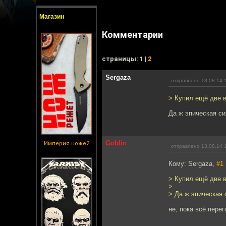
Магазин
Комментарии
cтраницы: 1 |
2
Sergaza
отправлено 13.08.14 
> Купил ещё две 
Да ж эпическая си
Goblin
Империя ножей
отправлено 13.08.14 
Кому: Sergaza,
#1
> Купил ещё две 
>
> Да ж эпическая 
не, пока всё перег