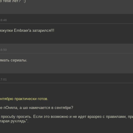
о тебе лет?" :)
16:46
окупки Embraer'а затарился!!!
16:50
мать сериалы.
17:01
ентябрю практически готов.
не пОняла, а шо намечается в сентябре?
просьбу просить. Если это возможно и не идет вразрез с правилами, пр
старая рухлядь".