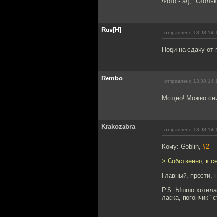
Фото - ад, "Скольк
Rus[H]
отправлено 13.08.14 
Поди на сдачу от п
Rembo
отправлено 13.08.14 
Мощно! Можно сни
Krakozabra
отправлено 13.08.14 
Кому: Goblin,
#2
> Собственно, к с
Главный, прости, 
P.S. Ышшо хотела 
ласка, погончик "