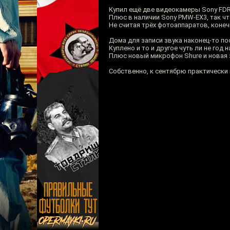
Купил ещё две видеокамеры Sony FDR-
Плюс в наличии Sony PMW-EX3, так чт
Не считая трёх фотоаппаратов, конеч
Дома для записи звука наконец-то по
Куплено и то и другое чуть ли не год 
Плюс новый микрофон Shure и новая 
Собственно, к сентябрю практически 