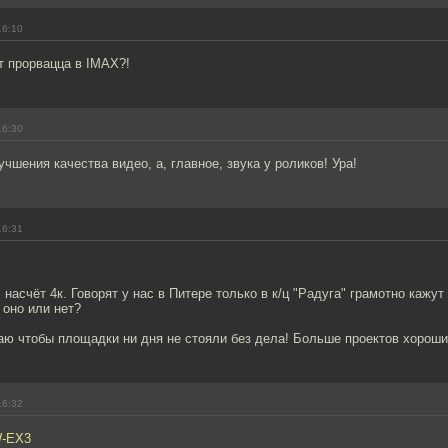
16:10
ет прорвацца в IMAX?!
16:30
учшения качества видео, а, главное, звука у роликов! Ура!
16:31
асчёт 4к. Говорят у нас в Питере только в к/ц "Радуга" грамотно кажут 4
 оно или нет?
ю чтобы площадки ни дня не стояли без дела! Больше проектов хороши
16:32
W-EX3