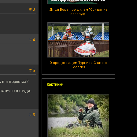
# 3
Дядя Вова про фильм "Свидание
вслепую"
# 4
О предстоящем Турнире Святого
Георгия
# 5
к в интернетах?
Картинки
татично в студи.
# 6