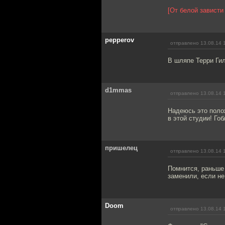
[От белой зависти
pepperov
отправлено 13.08.14 
В шляпе Терри Ги
d1mmas
отправлено 13.08.14 
Надеюсь это полож
в этой студии! Го
пришелец
отправлено 13.08.14 
Помнится, раньше 
заменили, если не
Doom
отправлено 13.08.14 