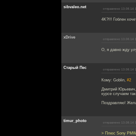
sibvaleo.net
отправлено 13.08.14 
4K?!!! Гоблен хоч
xDrive
отправлено 13.08.14 
О, я давно жду ул
Старый Пес
отправлено 13.08.14 
Кому: Goblin,
#2
Дмитрий Юрьевич, н
курсе случаем так
Поздравляю! Жела
timur_photo
отправлено 13.08.14 
> Плюс Sony PM