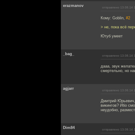
erazmanov
отправлено 13.08.14 
Кому: Goblin,
#2
> не, пока всё пер
Ютуб умеет
_bag_
отправлено 13.08.14 
дааа, звук желате
смертельно, но на
agjarr
отправлено 13.08.14 
Дмитрий Юрьевич,
викингов? Ибо смо
неудобно, размести
Dim84
отправлено 13.08.14 