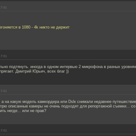
17:01
егоняется в 1080 - 4k никто не держит
17:01
льно подтянуть. иногда в одном интервью 2 микрофона в разных уровнях
прягает. Дмитрий Юрьич, всех благ ))
17:01
 а на какую модель камкордера или Dslк снимали недавнее путешествие
трю описанные камеры не очень подходят для репортажной съемки... со
ть негде... или не прав?
17:01