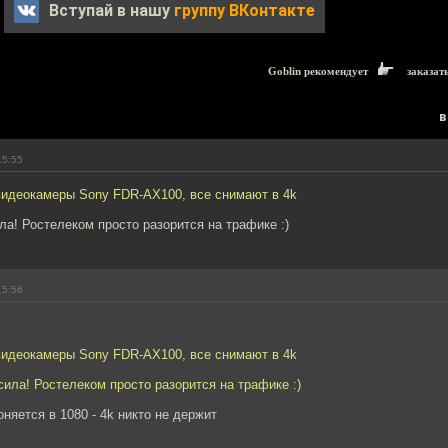
Вступай в нашу
группу ВКонтакте
Goblin рекомендует
заказат
в
15:55
видеокамеры Sony FDR-AX100, все снимают в 4k
ла! Ростелеком просто разорится на трафике :)
15:56
видеокамеры Sony FDR-AX100, все снимают в 4k
сила! Ростелеком просто разорится на трафике :)
оняется в 1080 - 4k никто не держит