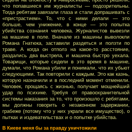
что попавшиеся им журналисты — подозрительны.
Тогда ребятам завязали глаза и стали допрашивать с
«пристрастием». То, что с ними делали — это
больше, чем унижение, в конце — это попытка
убийства сознания человека. Журналистов вывезли
на машине в поле. Вначале из машины выволокли
Романа Гнатюка, заставили раздеться и ползти по
траве. А когда он отполз на какое-то расстояние,
раздались два выстрела, и машина быстро уехала.
Товарищи, которые сидели в это время в машине,
думали, что Романа убили и понимали, что их убьют
следующими. Так повторили с каждым. Это как казнь,
которую назначили и в последний момент отменили.
Человек, прощаясь с жизнью, получает мощнейший
удар по психике. Требуя от правоохранительной
системы наказания за то, что произошло с ребятами,
мы должны говорить о незаконном задержании,
грабеже (потому что у них украли все имущество), о
пытках и издевательствах и о попытке убийства.
В Киеве меня бы за правду уничтожили