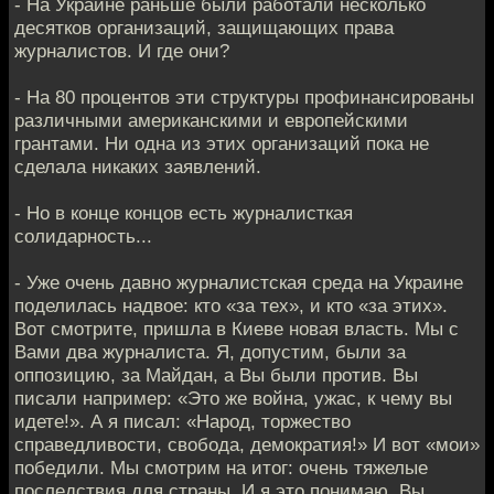
- На Украине раньше были работали несколько
десятков организаций, защищающих права
журналистов. И где они?
- На 80 процентов эти структуры профинансированы
различными американскими и европейскими
грантами. Ни одна из этих организаций пока не
сделала никаких заявлений.
- Но в конце концов есть журналисткая
солидарность...
- Уже очень давно журналистская среда на Украине
поделилась надвое: кто «за тех», и кто «за этих».
Вот смотрите, пришла в Киеве новая власть. Мы с
Вами два журналиста. Я, допустим, были за
оппозицию, за Майдан, а Вы были против. Вы
писали например: «Это же война, ужас, к чему вы
идете!». А я писал: «Народ, торжество
справедливости, свобода, демократия!» И вот «мои»
победили. Мы смотрим на итог: очень тяжелые
последствия для страны. И я это понимаю. Вы