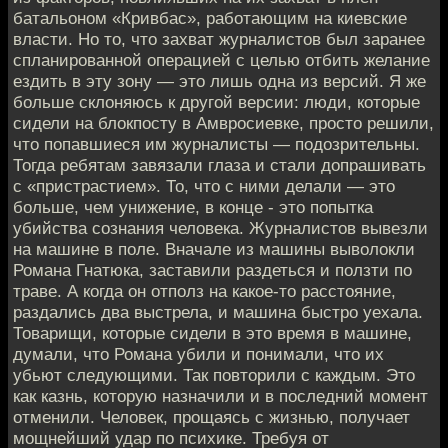
батальоном «Кривбас», работающим на киевские
власти. Но то, что захват журналистов был заранее
спланированной операцией с целью отбить желание
ездить в эту зону — это лишь одна из версий. Я же
больше склоняюсь к другой версии: люди, которые
сидели на блокпосту в Амвросиевке, просто решили,
что попавшиеся им журналисты — подозрительны.
Тогда ребятам завязали глаза и стали допрашивать
с «пристрастием». То, что с ними делали — это
больше, чем унижение, в конце - это попытка
убийства сознания человека. Журналистов вывезли
на машине в поле. Вначале из машины выволокли
Романа Гнатюка, заставили раздеться и ползти по
траве. А когда он отполз на какое-то расстояние,
раздались два выстрела, и машина быстро уехала.
Товарищи, которые сидели в это время в машине,
думали, что Романа убили и понимали, что их
убьют следующими. Так повторили с каждым. Это
как казнь, которую назначили и в последний момент
отменили. Человек, прощаясь с жизнью, получает
мощнейший удар по психике. Требуя от