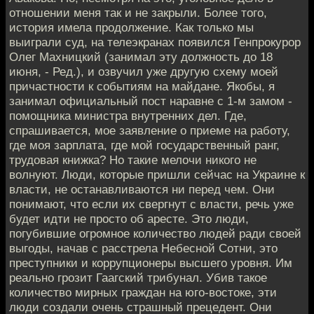
отношении меня так и не закрыли. Более того,
история имела продолжение. Как только мы
выиграли суд, на телеэкранах появился Генпрокурор
Олег Махницкий (занимал эту должность до 18
июня, - Ред.), и озвучил уже другую схему моей
причастности к событиям на майдане. Якобы, я
занимал официальный пост наравне с 1-м замом -
помощника министра внутренних дел. Где,
спрашивается, мое заявление о приеме на работу,
где моя зарплата, где мой государственный ранг,
трудовая книжка? Но такие мелочи никого не
волнуют. Люди, которые пришли сейчас на Украине к
власти, не останавливаются ни перед чем. Они
понимают, что если их свергнут с власти, речь уже
будет идти не просто об аресте. Это люди,
погубившие огромное количество людей ради своей
выгоды, начав с расстрела Небесной Сотни, это
преступники и коррупционеры высшего уровня. Им
реально грозит Гаагский трибунал. Убив такое
количество мирных граждан на юго-востоке, эти
люди создали очень страшный прецедент. Они