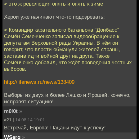
> это ж революция опять и опять к зиме
Херои уже начинают что-то подозревать:
> Командир карательного батальона "Донбасс"
Семён Семенченко записал видеообращение к
депутатам Верховной рады Украины. В нём он
говорит, что власти обманули жителей страны,
заставив идти войной друг на друга. Также
Семенченко добавил, что ждёт проведения честных
выборов.
http://lifenews.ru/news/138409
Выборы из двух и более Ляшко и Ярошей, конечно,
исправят ситуацию!
m0l0t
»
#21 |
14.08.14 19:01
Встречай, Европа! Пацаны идут к успеху!
WSerg
»