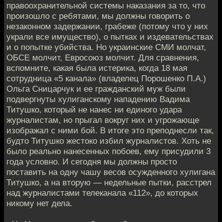
правоохранительной системы наказания за то, что
произошло с ребятами, мы должны говорить о
незаконном задержании, грабеже (потому что у них
украли все имущество), о пытках и издевательствах
и о попытке убийства. Но украинские СМИ молчат,
ОБСЕ молчит, Евросоюз молчит. Для сравнения,
вспомните, какая была истерика, когда 18 мая
сотрудница «5 канала» (владелец Порошенко П.А.)
Ольга Сницарчук и ее гражданский муж были
подвергнуты хулиганскому нападению Вадима
Титушко, который не нанес ни единого удара
журналистам, но прыгал вокруг них и угрожающе
изображал с ними бой. В итоге это преподнесли так,
будто Титушко жестоко избил журналистов. Хоть не
было реально нанесенных побоев, ему присудили 3
года условно. И сегодня мы должны просто
поставить на одну чашу весов осужденного хулигана
Титушко, а на вторую — недельные пытки, расстрел
над журналистами телеканала «112», до которых
никому нет дела.