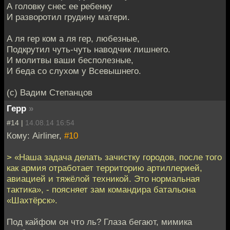
А головку снес ее ребенку
И разворотил грудину матери.
А ля гер ком а ля гер, любезные,
Подкрутил чуть-чуть наводчик лишнего.
И молитвы ваши бесполезные,
И беда со слухом у Всевышнего.
(с) Вадим Степанцов
Герр
»
#14 |
14.08.14 16:54
Кому: Airliner,
#10
> «Наша задача делать зачистку городов, после того
как армия отработает территорию артиллерией,
авиацией и тяжёлой техникой. Это нормальная
тактика», - поясняет зам командира батальона
«Шахтёрск».
Под кайфом он что ль? Глаза бегают, мимика