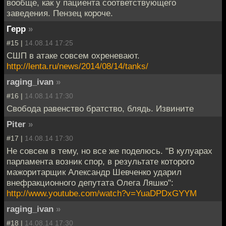
вообще, как у пациента соответствующего
заведения. Пензец короче.
Герр
»
#15 |
14.08.14 17:25
СШП в атаке совсем охреневают.
http://lenta.ru/news/2014/08/14/tanks/
raging_ivan
»
#16 |
14.08.14 17:30
Свобода равенство братство, блядь. Извините
Piter
»
#17 |
14.08.14 17:30
Не совсем в тему, но все же поделюсь. "В кулуарах
парламента возник спор, в результате которого
мажоритарщик Александр Шевченко ударил
внефракционного депутата Олега Ляшко":
http://www.youtube.com/watch?v=YuaDPDxGYYM
raging_ivan
»
#18 |
14.08.14 17:30