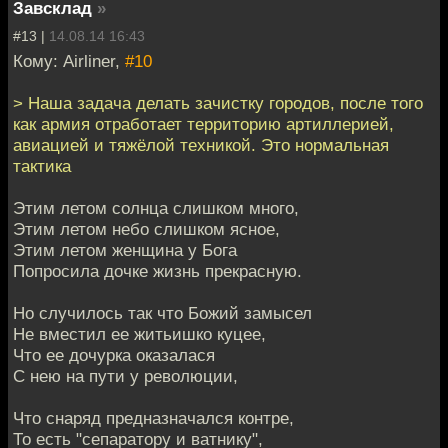
Завсклад
»
#13 |
14.08.14 16:43
Кому: Airliner,
#10
> Наша задача делать зачистку городов, после того
как армия отработает территорию артиллерией,
авиацией и тяжёлой техникой. Это нормальная
тактика
Этим летом солнца слишком много,
Этим летом небо слишком ясное,
Этим летом женщина у Бога
Попросила дочке жизнь прекрасную.
Но случилось так что Божий замысел
Не вместил ее житьишко куцее,
Что ее дочурка оказалася
С нею на пути у революции,
Что снаряд предназначался контре,
То есть "сепаратору и ватнику",