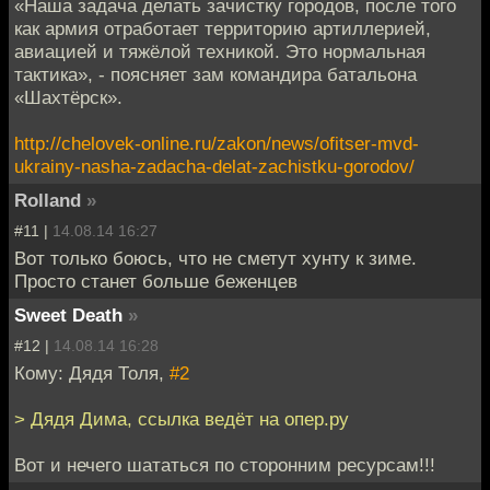
«Наша задача делать зачистку городов, после того
как армия отработает территорию артиллерией,
авиацией и тяжёлой техникой. Это нормальная
тактика», - поясняет зам командира батальона
«Шахтёрск».
http://chelovek-online.ru/zakon/news/ofitser-mvd-
ukrainy-nasha-zadacha-delat-zachistku-gorodov/
Rolland
»
#11 |
14.08.14 16:27
Вот только боюсь, что не сметут хунту к зиме.
Просто станет больше беженцев
Sweet Death
»
#12 |
14.08.14 16:28
Кому: Дядя Толя,
#2
> Дядя Дима, ссылка ведёт на опер.ру
Вот и нечего шататься по сторонним ресурсам!!!