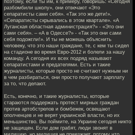
поэтому, если ты им, к примеру, говоришь: «Сегодня
разбомбили школу», они отвечают «Это
сепаратисты сами себя». «Так это же дети!».
«Сепаратисты скрывались в этом квартале». «А
Луганская областная администрация?» - «Это они
сами себя». – «А в Одессе?» - «Так это они сами
себя подожгли!». И ты не можешь объяснить
человеку, что это наши граждане, те, с кем ты сидел
на стадионе во время Евро-2012 и болели за нашу
команду. А сегодня их всех подряд называют
сепаратистами и предателями. Есть и такие
журналисты, которые просто не считают нужным ни
в чем разбираться, они просто получают зарплату
за то, что делают.
Есть, конечно, и такие журналисты, которые
стараются поддержать протест мирных граждан
против артобстрелов и бомбежек, освещают
ополченцев и не верят украинской власти, но их
меньшинство. Вы поймите, на Украине сегодня никто
не защищен. Если дом грабят, люди звонят в
милицию, но милиция не приезжает, потому что