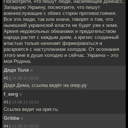
Посмотрите, что пишут люди, населяющие Донбасс,
Западную Украину, посмотрите, что пишут
военнослужащие с обеих сторон противостояния.
Все эти люди, так или иначе, говорят о том, что
нынешней украинской власти не будет уже к зиме.
Армия недовольных обманами и предательством
народа растет с каждым днем, а кризис созданный
властью только начинает формироваться и
раскроется с наступлением холодов. От осознания
этого мне в душе холодно и сейчас. Украина – это
моя Родина.
Дядя Толя
»
#2 |
14.08.14 16:01
Дядя Дима, ссылка ведёт на опер.ру
f_serg
»
#3 |
14.08.14 16:01
Ссылка ведет на oper.ru.
Gribba
»
#4 |
14.08.14 16:01