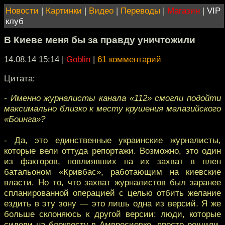
Новости
|
Картинки
|
Видео
|
Переводы
|
Магазин
|
VIP
клуб
В Киеве меня бы за правду уничтожили
14.08.14 15:14
|
Goblin
|
61 комментарий
Цитата:
- Именно журналисты канала «112» смогли подойти
максимально близко к месту крушения малазийского
«Боинга»?
- Да, это единственные украинские журналисты,
которые вели оттуда репортажи. Возможно, это один
из факторов, повлиявших на их захват в плен
батальоном «Кривбас», работающим на киевские
власти. Но то, что захват журналистов был заранее
спланированной операцией с целью отбить желание
ездить в эту зону — это лишь одна из версий. Я же
больше склоняюсь к другой версии: люди, которые
сидели на блокпосту в Амвросиевке, просто решили,