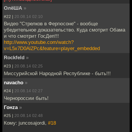
ОлёША
»
#22 |
20.08.14 02:10
Видео "Стрелков в Фергюсоне" - вообще
убедительное доказательство. Куда смотрит Обама
и что смотрит ГосДеп!!!
http://www.youtube.com/watch?
v=L5x7D0AlZPc&feature=player_embedded
Rockfeld
»
#23 |
20.08.14 02:25
Миссурийской Народной Республике - быть!!!
navacho
»
#24 |
20.08.14 02:27
Чернороссии быть!
Гонzа
»
#25 |
20.08.14 02:48
Кому: juncosajordi,
#18