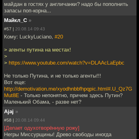
майдан в гостях у англичанки? надо бы пополнить
запасы поп-корна...
Майкл_С
»
#57 |
20.08.14 09:43
Кому: LuckyLuciano,
#20
> агенты путина на местах!
>
>
https://www.youtube.com/watch?v=DLAAcLaEpbc
Не только Путина, и не только агенты!!!
Вот еще:
http://demotivation.me/xyodhnbbfhpqpic.html#.U_Qz7G
Mut8E
- Только непонятно, причем здесь Путин?
Маленький Обама, - разве нет?
Ajaj
»
#58 |
20.08.14 09:44
[Делает одухотворённую рожу]
Негры Миссурщины! Древо свободы иногда