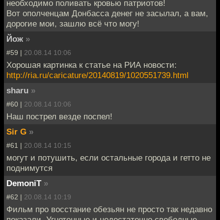
необходимо поливать кровью патриотов!
Вот ополченцам Донбасса денег не засылал, а вам,
дорогие мои, зашлю всё что могу!
Йож
»
#59 |
20.08.14 10:06
Хорошая картинка к статье на РИА новости:
http://ria.ru/caricature/20140819/1020551739.html
sharu
»
#60 |
20.08.14 10:06
Наш пострел везде поспел!
Sir G
»
#61 |
20.08.14 10:15
могут и потушить, если остальные города и гетто не
поднимутся
DemoniT
»
#62 |
20.08.14 10:19
Фильм про восстание обезьян не просто так недавно
показали. Угнетенные и недостаточно свободные