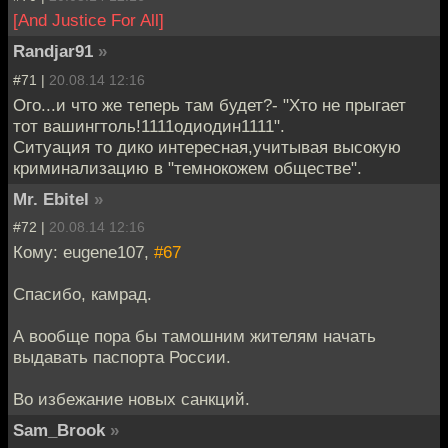
[And Justice For All]
Randjar91
»
#71 |
20.08.14 12:16
Ого...и что же теперь там будет?- "Хто не прыгает
тот вашингтоль!1111одиодин1111".
Ситуация то дико интересная,учитывая высокую
криминализацию в "темнокожем обществе".
Mr. Ebitel
»
#72 |
20.08.14 12:16
Кому: eugene107,
#67
Спасибо, камрад.
А вообще пора бы тамошним жителям начать
выдавать паспорта России.
Во избежание новых санкций.
Sam_Brook
»