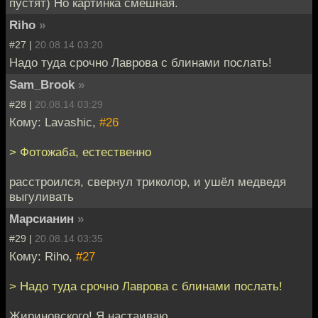
пустят) Но картинка смешная.
Riho
»
#27 |
20.08.14 03:20
Надо туда срочно Лаврова с блинами послать!
Sam_Brook
»
#28 |
20.08.14 03:29
Кому: Lavashic,
#26
> Фотожаба, естественно
расстроился, свернул триколор, и ушёл медведя
выгуливать
Марсианин
»
#29 |
20.08.14 03:35
Кому: Riho,
#27
> Надо туда срочно Лаврова с блинами послать!
Жириновского! Я настаиваю.