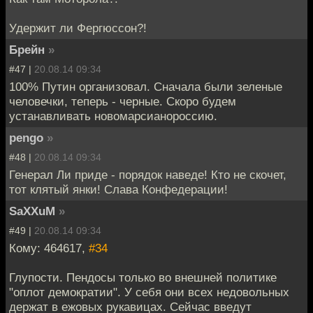
Удержит ли Фергюссон?!
Брейн
»
#47 |
20.08.14 09:34
100% Путин организовал. Сначала были зеленые
человечки, теперь - черные. Скоро будем
устанавливать новомарсианороссию.
pengo
»
#48 |
20.08.14 09:34
Генерал Ли приде - порядок наведе! Кто не скочет,
тот клятый янки! Слава Конфедерации!
SaXXuM
»
#49 |
20.08.14 09:34
Кому: 464617,
#34
Глупости. Пендосы только во внешней политике
"оплот демократии". У себя они всех недовольных
держат в ежовых рукавицах. Сейчас введут