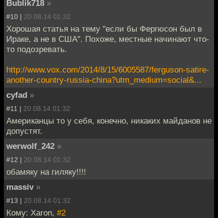
Bublik718
»
#10 |
20.08.14 01:32
Хорошая статья на тему "если бы Фергюсон был в
Ираке, а не в США". Похоже, местные начинают что-
то подозревать.
http://www.vox.com/2014/8/15/6005587/ferguson-satire-
another-country-russia-china?utm_medium=social&...
cyfad
»
#11 |
20.08.14 01:32
Американцы то у себя, конечно, никаких майданов не
допустят.
werwolf_242
»
#12 |
20.08.14 01:32
обамяку на гиляку!!!!
massiv
»
#13 |
20.08.14 01:32
Кому: Xaron,
#2