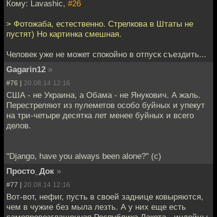
Кому: Lavashic,
#26
> Фотожаба, естественно. Стрелкова в Штаты не
пустят) Но картинка смешная.
Человек уже не может спокойно в отпуск съездить...
Gagarin12
»
#76 |
20.08.14 12:16
США - не Украина, а Обама - не Янукович. А жаль.
Перестреляют из пулеметов особо буйных и упекут
на три-четыре десятка лет менее буйных и всего
делов.
"Django, have you always been alone?" (c)
Просто_Док
»
#77 |
20.08.14 12:16
Вот-вот, нефиг, пусть в своей заднице ковыряются,
чем в чужие без мыла лезть. А у них еще есть
самопровозглашенная Республика Лакота - индейцы