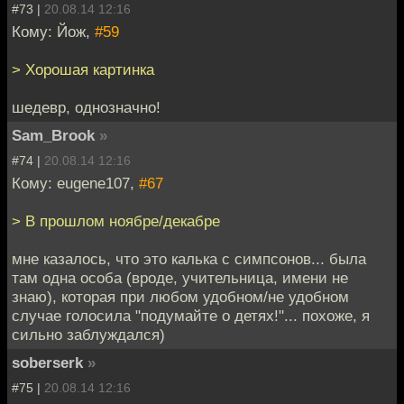
#73 |
20.08.14 12:16
Кому: Йож,
#59
> Хорошая картинка
шедевр, однозначно!
Sam_Brook
»
#74 |
20.08.14 12:16
Кому: eugene107,
#67
> В прошлом ноябре/декабре
мне казалось, что это калька с симпсонов... была
там одна особа (вроде, учительница, имени не
знаю), которая при любом удобном/не удобном
случае голосила "подумайте о детях!"... похоже, я
сильно заблуждался)
soberserk
»
#75 |
20.08.14 12:16