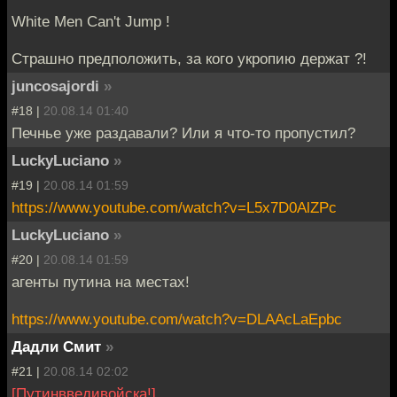
White Men Can't Jump !
Страшно предположить, за кого укропию держат ?!
juncosajordi
»
#18 |
20.08.14 01:40
Печнье уже раздавали? Или я что-то пропустил?
LuckyLuciano
»
#19 |
20.08.14 01:59
https://www.youtube.com/watch?v=L5x7D0AlZPc
LuckyLuciano
»
#20 |
20.08.14 01:59
агенты путина на местах!
https://www.youtube.com/watch?v=DLAAcLaEpbc
Дадли Смит
»
#21 |
20.08.14 02:02
[Путинвведивойска!]