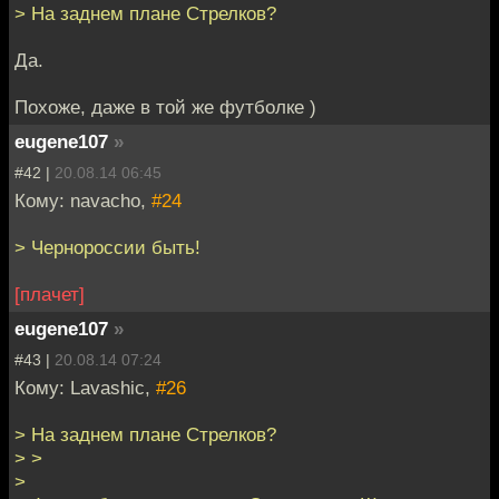
> На заднем плане Стрелков?
Да.
Похоже, даже в той же футболке )
eugene107
»
#42 |
20.08.14 06:45
Кому: navacho,
#24
> Чернороссии быть!
[плачет]
eugene107
»
#43 |
20.08.14 07:24
Кому: Lavashic,
#26
> На заднем плане Стрелков?
> >
>