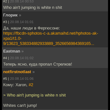
#2 |
20.08.14 00:53
Who ain't jumping is white n shit
Глорик
»
#3 |
20.08.14 01:01
Да, наши люди в Фергюсоне:
https://fbcdn-sphotos-c-a.akamaihd.net/hphotos-ak-
xpa1/t1.0-
9/13623_538334882933889_3526656984369165...
Eastman
»
#4 |
20.08.14 01:02
Теперь ясно, куда пропал Стрелков!
notfirstnotlast
»
#5 |
20.08.14 01:06
Кому: Xaron,
#2
> Who ain't jumping is white n shit
Whites can't jump!