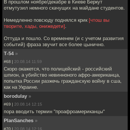
В прошлом ноябре/декабре в Киеве Беркут
отмутузил немного скачущих на майдане студентов.
Немедленно повсюду поднялся крик
[чтош вы
творите, хады, онижедети]
.
Оттуда и пошло. Со временем (и с учетом развития
событий) фраза звучит все более цынично.
Т-54
»
#68 |
20.08.14 11:59
Скоро окажется, что полицейский - российский
шпион, а убийство невинноного афро-американца,
попытка России разжечь гражданскую войну в сша,
как на Украине.
borodulay
»
#69 |
20.08.14 12:15
пора вводить термин "проафроамериканцы"
PlanSanches
»
#70 |
20.08.14 12:16