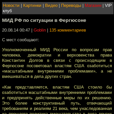
Новости
|
Картинки
|
Видео
|
Переводы
|
Магазин
|
VIP
клуб
МИД РФ по ситуации в Фергюсоне
20.08.14 00:47
|
Goblin
|
135 комментариев
С мест сообщают:
Уполномоченный МИД России по вопросам прав
человека, демократии и верховенства права
Константин Долгов в связи с происходящим в
Фергюсоне посоветовал властям США озаботиться
«масштабными внутренними проблемами», а не
вмешиваться в дела других стран.
«Как представляется, властям США стоило бы
озаботиться масштабными внутренними проблемами
и предпринять действенные меры по их решению.
Это более конструктивный путь, отвечающий
требованиям и реалиям 21 века, чем унаследованная
из прошлого политика вмешательства в дела других