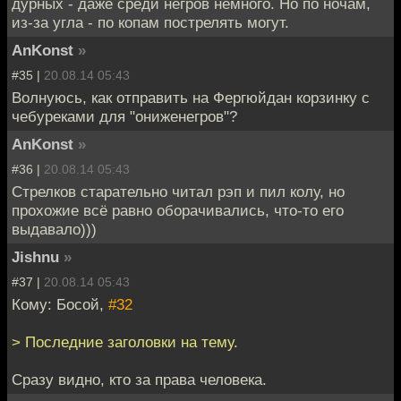
дурных - даже среди негров немного. Но по ночам,
из-за угла - по копам пострелять могут.
AnKonst
»
#35 |
20.08.14 05:43
Волнуюсь, как отправить на Фергюйдан корзинку с
чебуреками для "ониженегров"?
AnKonst
»
#36 |
20.08.14 05:43
Стрелков старательно читал рэп и пил колу, но
прохожие всё равно оборачивались, что-то его
выдавало)))
Jishnu
»
#37 |
20.08.14 05:43
Кому: Босой,
#32
> Последние заголовки на тему.
Сразу видно, кто за права человека.