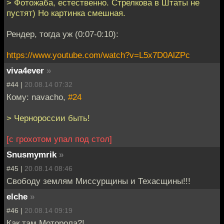
> Фотожаба, естественно. Стрелкова в Штаты не
пустят) Но картинка смешная.
Рендер, тогда уж (0:07-0:10):
https://www.youtube.com/watch?v=L5x7D0AlZPc
viva4ever
»
#44 |
20.08.14 07:32
Кому: navacho,
#24
> Чернороссии быть!
[с грохотом упал под стол]
Snusmymrik
»
#45 |
20.08.14 08:46
Свободу землям Миссурщины и Техасщины!!!
elche
»
#46 |
20.08.14 09:19
Как там Моторола?!