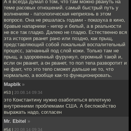
А я всегда думал о том, что там можно рвануть на
теме расовых отношений. самый быстрый путь у
волнениям - патологическая неприязнь в этом
вопросе. Она не решалась годами - показуха в кино,
бравые напарники - нигер и белый, а в реальности
не все так гладко. Далеко не гладко. Естественно вся
эта история рванет рано или поздно, как прыщ,
представляющий собой локальный воспалительный
процесс, загнанный под слой кожи. Только там не
прыщ, а здоровенный фурункул, огромный такой и,
если он рванет, а он рванет, то пол тела разворотит и
не факт, что это тело сможет дальше не то, что
нормально, а вообще как-то функционировать.
Mapblk
»
#53 |
20.08.14 09:34
это Константину нужно озаботиться вплотную
внутренними проблемами США. А беспокойство
выражать надо, согласен
Mr. Ebitel
»
#54 |
20.08.14 09:34