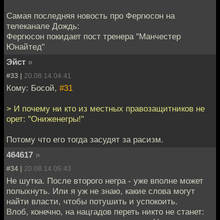
Самая последняя новость про Фергюсон на
телеканале Дождь:
Фергюсон покидает пост тренера "Манчестер
Юнайтед"
Эйст
»
#33 |
20.08.14 04:41
Кому: Босой,
#31
> И почему ни кто из местных правозащитников не
орет: "Ониженегры!"
Потому что его тогда засудят за расизм.
464617
»
#34 |
20.08.14 05:43
Не шутка. После второго негра - уже вполне может
полыхнуть. Или я уж не знаю, какие слова могут
найти власти, чтобы потушить и успокоить.
Влоб, конечно, на нацгадов переть никто не станет: