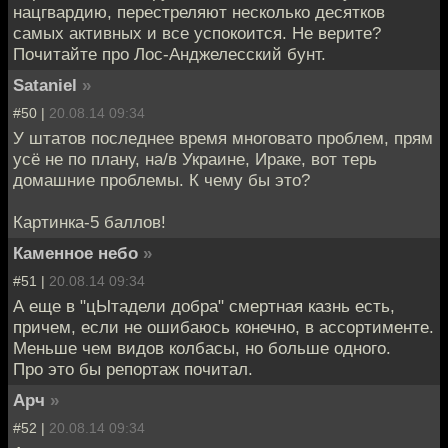
нацгвардию, перестреляют несколько десятков
самых активных и все успокоится. Не верите?
Почитайте про Лос-Анджелесский бунт.
Sataniel
»
#50 |
20.08.14 09:34
У штатов последнее время многовато проблем, прям
усё не по плану, на/в Украине, Ираке, вот терь
домашние проблемы. К чему бы это?
Картинка-5 баллов!
Каменное небо
»
#51 |
20.08.14 09:34
А еще в "цЫтадели добра" смертная казнь есть,
причем, если не ошибаюсь конечно, в ассортименте.
Меньше чем видов колбасы, но больше одного.
Про это бы репортаж почитал.
Арч
»
#52 |
20.08.14 09:34