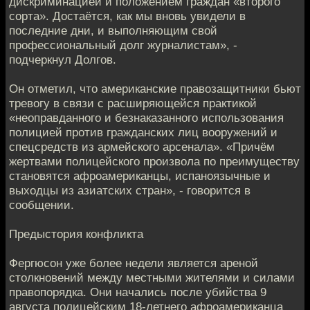
дискриминацией и положением граждан «второго
сорта». Достаётся, как мы вновь увидели в
последние дни, и выполняющим свой
профессиональный долг журналистам», -
подчеркнул Долгов.
Он отметил, что американские правозащитники бьют
тревогу в связи с расширяющейся практикой
«неоправданного и безнаказанного использования
полицией против гражданских лиц вооружений и
спецсредств из армейского арсенала». «Причём
жертвами полицейского произвола по преимуществу
становятся афроамериканцы, испаноязычные и
выходцы из азиатских стран», - говорится в
сообщении.
Предыстория конфликта
Фергюсон уже более недели является ареной
столкновений между местными жителями и силами
правопорядка. Они начались после убийства 9
августа полицейским 18-летнего афроамериканца