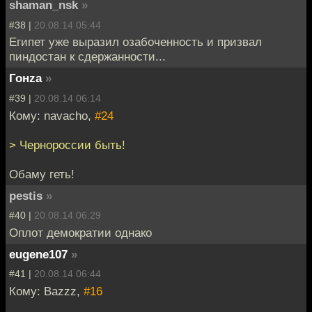
shaman_nsk
»
#38 |
20.08.14 05:44
Египет уже выразил озабоченность и призвал
пиндостан к сдержанности...
Гонzа
»
#39 |
20.08.14 06:14
Кому: navacho,
#24
> Чернороссии быть!
Обаму геть!
pestis
»
#40 |
20.08.14 06:29
Оплот демократии однако
eugene107
»
#41 |
20.08.14 06:44
Кому: Bazzz,
#16