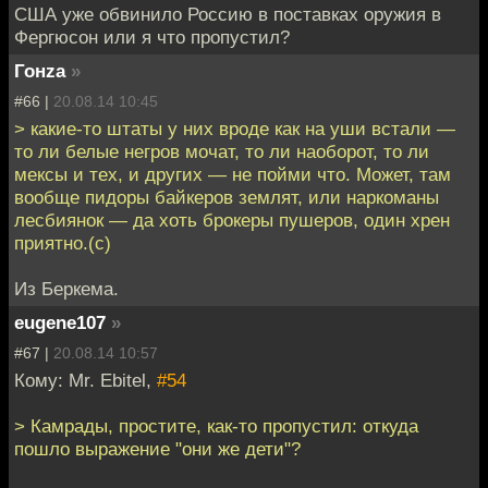
США уже обвинило Россию в поставках оружия в
Фергюсон или я что пропустил?
Гонzа
»
#66 |
20.08.14 10:45
> какие-то штаты у них вроде как на уши встали —
то ли белые негров мочат, то ли наоборот, то ли
мексы и тех, и других — не пойми что. Может, там
вообще пидоры байкеров землят, или наркоманы
лесбиянок — да хоть брокеры пушеров, один хрен
приятно.(с)
Из Беркема.
eugene107
»
#67 |
20.08.14 10:57
Кому: Mr. Ebitel,
#54
> Камрады, простите, как-то пропустил: откуда
пошло выражение "они же дети"?