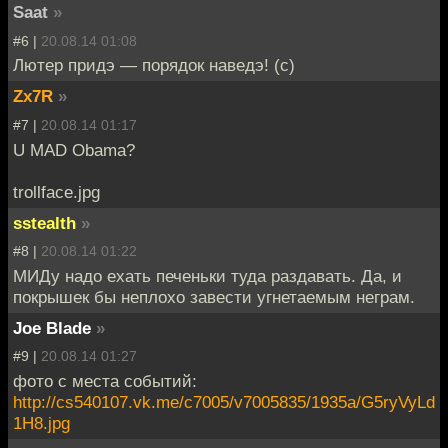
Saat
»
#6 |
20.08.14 01:08
Лютер придэ — порядок наведэ! (с)
Zx7R
»
#7 |
20.08.14 01:17
U MAD Obama?
trollface.jpg
sstealth
»
#8 |
20.08.14 01:22
МИДу надо ехать печеньки туда раздавать. Да, и
покрышек бы неплохо завести угнетаемым неграм.
Joe Blade
»
#9 |
20.08.14 01:27
фото с места событий:
http://cs540107.vk.me/c7005/v7005835/1935a/G5ryVyLd
1H8.jpg