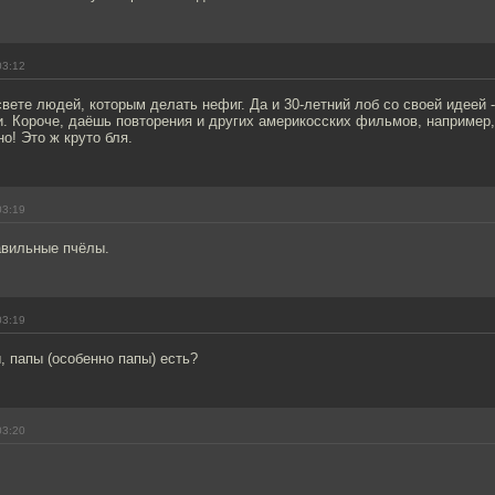
03:12
свете людей, которым делать нефиг. Да и 30-летний лоб со своей идеей -
. Короче, даёшь повторения и других америкосских фильмов, например
о! Это ж круто бля.
03:19
авильные пчёлы.
03:19
, папы (особенно папы) есть?
03:20