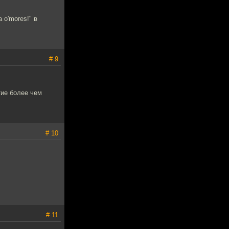
 o'mores!" в
# 9
тие более чем
# 10
# 11