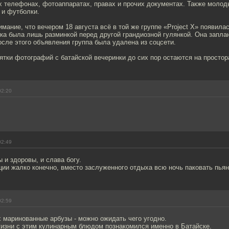
х телефонах, фотоаппаратах, правах и прочих документах. Также моло
 и футболки.
имание, что вечером 18 августа всё в той же группе «Project X» появилас
ка была лишь разминкой перед другой грандиозной гулянкой. Она запла
осле этого объявления группа была удалена из соцсети.
тки фотографий с батайской вечеринки до сих пор остаются на простор
02:20
02:49
 и здоровы, и слава богу.
ии жалко конечно, вместо заслуженного отдыха всю ночь паковать пья
02:59
 маринованные арбузы - можно ожидать чего угодно.
жизни с этим кулинарным блюдом познакомился именно в Батайске.