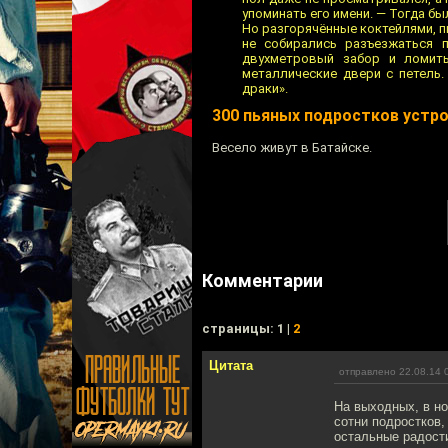
упоминать его имени. — Тогда б
Но разгорячённые коктейлями, п
не собирались разъезжаться 
двухметровый забор и ломить
металлические двери с петель
драки».
300 пьяных подростков устро
Весело живут в Батайске.
Комментарии
cтраницы: 1 |
2
Цитата
отправлено 22.08.14 
На выходных, в но
сотни подростков,
остальные радост