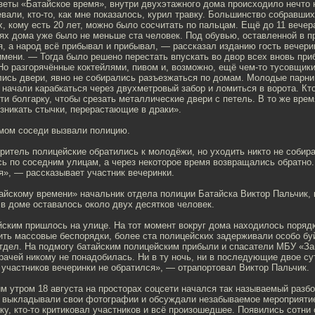
зеты «Батайское время», внутри двухэтажного дома происходило нечто 
вали, кто-то, как мне показалось, курил травку. Большинство собравши
, кому есть 20 лет, можно было сосчитать по пальцам. Ещё до 11 вечера
ях дома уже было не меньше ста человек. Под обувью, оставленной в п
, а народ всё прибывал и прибывал, — рассказал изданию гость вечери
имени. — Тогда было решено перестать впускать во двор всех вновь пр
 Но разгорячённые коктейлями, пивом и, возможно, ещё чем-то тусовщик
лись двери, явно не собирались разъезжаться по домам. Молодые парни
начали карабкаться через двухметровый забор и ломиться в ворота. Кто
ти болгарку, чтобы срезать металлические двери с петель. В то же вр
зникать стычки, перерастающие в драки».
ом соседи вызвали полицию.
ритель полицейские обратились к молодёжи, но уходить никто не собир
ь по соседним улицам, а через некоторое время возвращались обратно. 
», — рассказывает участник вечеринки.
айскому времени» начальник отдела полиции Батайска Виктор Пальчик, 
в доме оставалось около двух десятков человек.
ским пришлось на улице. На тот момент вокруг дома находилось порядк
ить массовые беспорядки, более ста полицейских задерживали особо бу
отдел. На подмогу батайским полицейским прибыли и спасатели МБУ «З
ачей никому не понадобилась. Ни в ту ночь, ни в последующие двое су
участников вечеринки не обратился», — отрапортовал Виктор Пальчик.
м утром 18 августа на просторах соцсети начался так называемый разбо
и выкладывали свои фотографии и обсуждали незабываемое мероприятие
ку, кто-то критиковал участников и всё произошедшее. Появились сотни