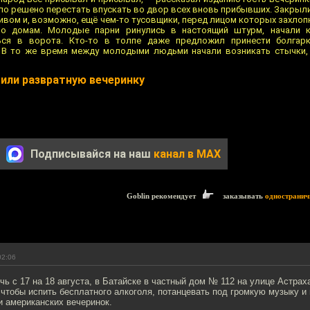
ыло решено перестать впускать во двор всех вновь прибывших. Закрыли
ивом и, возможно, ещё чем-то тусовщики, перед лицом которых захлоп
по домам. Молодые парни ринулись в настоящий штурм, начали к
ся в ворота. Кто-то в толпе даже предложил принести болгарк
. В то же время между молодыми людьми начали возникать стычки,
или развратную вечеринку
Подписывайся на наш
канал в MAX
Goblin рекомендует
заказывать
одностранич
02:06
чь с 17 на 18 августа, в Батайске в частный дом № 112 на улице Астра
 чтобы испить бесплатного алкоголя, потанцевать под громкую музыку и
и американских вечеринок.