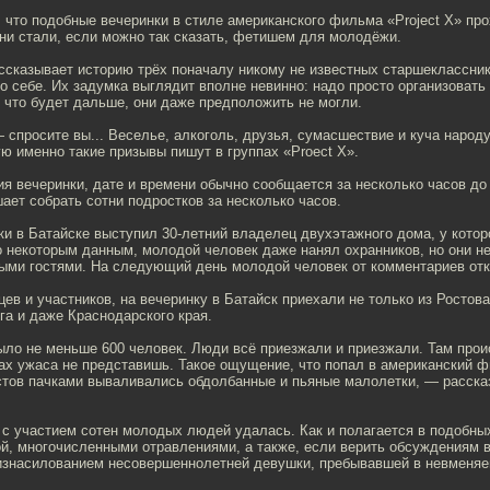
 что подобные вечеринки в стиле американского фильма «Project X» про
ни стали, если можно так сказать, фетишем для молодёжи.
сказывает историю трёх поначалу никому не известных старшеклассник
о себе. Их задумка выглядит вполне невинно: надо просто организоват
 что будет дальше, они даже предположить не могли.
 спросите вы... Веселье, алкоголь, друзья, сумасшествие и куча народу,
ю именно такие призывы пишут в группах «Proect X».
я вечеринки, дате и времени обычно сообщается за несколько часов до
ает собрать сотни подростков за несколько часов.
и в Батайске выступил 30-летний владелец двухэтажного дома, у котор
 некоторым данным, молодой человек даже нанял охранников, но они н
ными гостями. На следующий день молодой человек от комментариев отк
ев и участников, на вечеринку в Батайск приехали не только из Ростова
ога и даже Краснодарского края.
ло не меньше 600 человек. Люди всё приезжали и приезжали. Там прои
ах ужаса не представишь. Такое ощущение, что попал в американский 
устов пачками вываливались обдолбанные и пьяные малолетки, — расска
с участием сотен молодых людей удалась. Как и полагается в подобны
й, многочисленными отравлениями, а также, если верить обсуждениям в
изнасилованием несовершеннолетней девушки, пребывавшей в невменяе