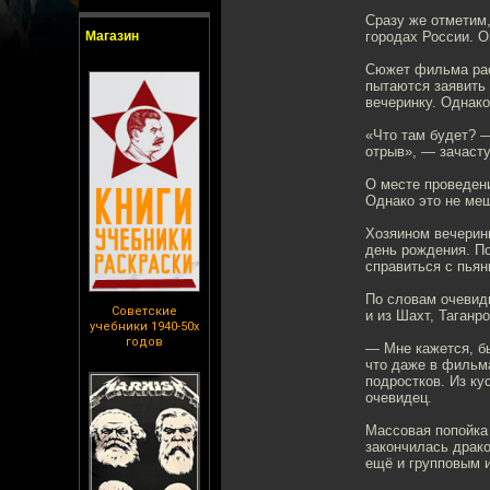
Сразу же отметим,
Магазин
городах России. О
Сюжет фильма рас
пытаются заявить 
вечеринку. Однако
«Что там будет? —
отрыв», — зачасту
О месте проведени
Однако это не меш
Хозяином вечеринк
день рождения. По
справиться с пья
По словам очевидц
Советские
и из Шахт, Таганр
учебники 1940-50х
годов
— Мне кажется, бы
что даже в фильм
подростков. Из к
очевидец.
Массовая попойка 
закончилась драко
ещё и групповым 