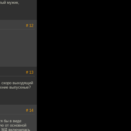
лый мужик,
# 12
# 13
ть скоро выходящий
ихние выпускные?
# 14
тя бы в виде
ую от основной
их МД включилась