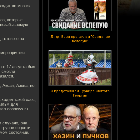
ходят во многих
ов, которые
ь незабываемую
Дядя Вова про фильм "Свидание
 готового на
вслепую"
 мероприятия.
ого 17 августа был
е смогли
азался.
, Аксая, Азова, но
О предстоящем Турнире Святого
Георгия
сходил такой хаос,
фильм для
зал donnews.ru
х случаях, она
 группе соцсети,
мом состоянии.