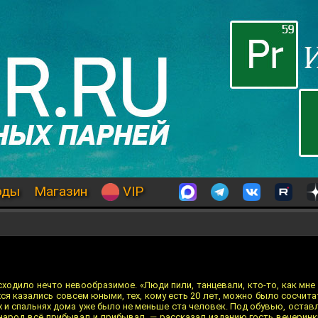
оды
Магазин
VIP
ходило нечто невообразимое. «Люди пили, танцевали, кто-то, как мне
я казались совсем юными, тех, кому есть 20 лет, можно было сосчита
ых и спальнях дома уже было не меньше ста человек. Под обувью, остав
 народ всё прибывал и прибывал, — рассказал изданию гость вечеринк