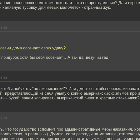
ление несовершеннолетним алкоголя - это не преступление? Да и взрос
 халявную тусовку для левых малолеток - странный жук.
03:58
хозяин дома осознает свою удачу?
придурок хотя бы себя осознает... А так да, везучий гад!
03:58
о чтобы побухать "по американски"? Или для того чтобы порекламирова
", представляющий из себя унылую копию американских фильмов про 
ть - бухай, зачем копировать американский пирог и красные стаканчики?
03:58
ь, что государство вспомнит про административные меры наказания, хо
мволических, а реальных). Думаю, если расходы на милицию, отвлеченн
 равномерно на всех задержанных, и осветить суммы в прессе - у мног