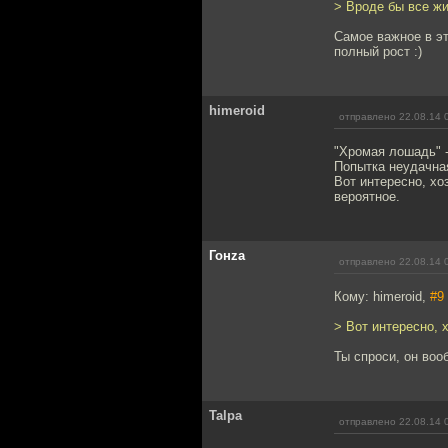
> Вроде бы все жи
Самое важное в это
полный рост :)
himeroid
отправлено 22.08.14 
"Хромая лошадь" -
Попытка неудачна
Вот интересно, хо
вероятное.
Гонzа
отправлено 22.08.14 
Кому: himeroid,
#9
> Вот интересно, 
Ты спроси, он воо
Talpa
отправлено 22.08.14 