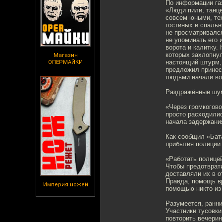
По информации га
«Люди пили, танце
совсем юными, тех
гостиных и спальн
не просматривался
не упоминать его 
ворота и калитку.
которых захлопну
Магазин
настоящий штурм, 
ОПЕРМАЙКИ
предложил принес
людьми начали во
Раздражённые шум
«Через громкогово
просто расходилис
начала задержания
Как сообщил «Бат
прибытия полиции 
«Работать полицей
Чтобы предотврат
доставляли их в 
Правда, помощь вр
Империя ножей
помощью никто из 
Разумеется, ранни
Участники тусовк
повторить вечерин