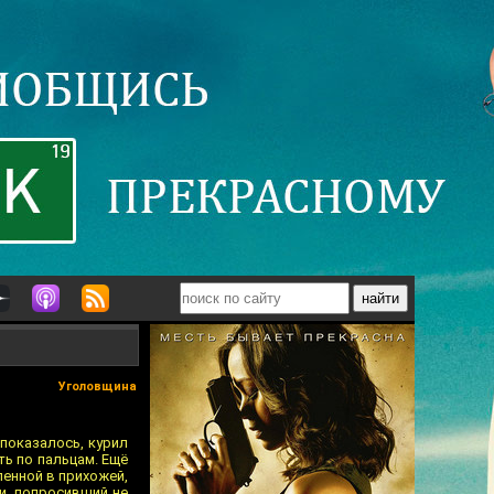
Уголовщина
 показалось, курил
ть по пальцам. Ещё
ленной в прихожей,
и, попросивший не