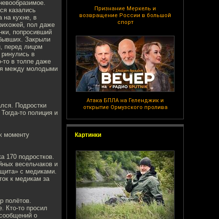
невообразимое.
Признание Меркель и
хся казались
возвращение России в большой
 на кухне, в
спорт
рихожей, пол даже
нки, попросивший
ибывших. Закрыли
и, перед лицом
 ринулись в
-то в толпе даже
емя между молодыми
Атака БПЛА на Геленджик и
ался. Подростки
открытие Ормузского пролива
Тогда-то полиция и
к моменту
Картинки
а 170 подростков.
йных весельчаков и
ащита» с медиками.
ток к медикам за
р полётов.
. Кто-то просил
 сообщений о