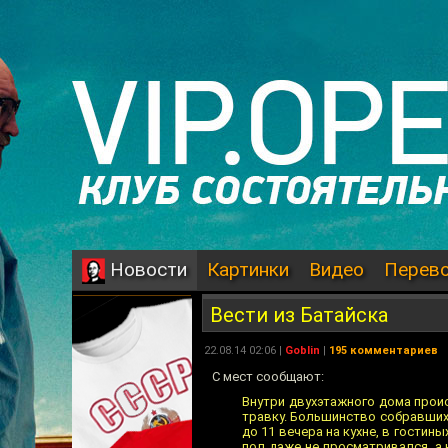
Картинки
Видео
Перев
Новости
Вести из Батайска
22.08.14 02:06 |
Goblin
|
195 комментариев
С мест сообщают:
Внутри двухэтажного дома проис
травку. Большинство собравшихс
до 11 вечера на кухне, в гостин
пол даже не просматривался, а