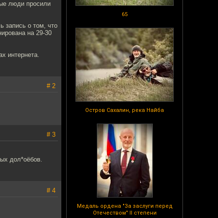
дые люди просили
65
ь запись о том, что
нирована на 29-30
ах интернета.
# 2
Остров Сахалин, река Найба
# 3
ных дол*оёбов.
# 4
Медаль ордена "За заслуги перед
Отечеством" II степени