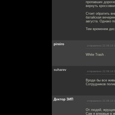
пропавших дороги
вернуть кроссовки
Стоит обратить вн
батайская вечерин
августа. Однако п
Тем временем деся
pireiro
отправлено 22.08.14 
White Trash .
suharev
отправлено 22.08.14 
Вроде бы все живы
Сотрудников полиц
Доктор ЗИП
отправлено 22.08.14 
От людей, жрущих
Сам я впервые в 