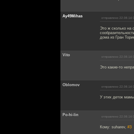
Ay49Mihas
отправлено 22.08.14 
Это ж сколько на 
сообразительности
дома из Гран Торин
Vito
отправлено 22.08.14 
Это какие-то непр
Oblomov
отправлено 22.08.14 
У этих деток мамы
Po-hi-lin
отправлено 22.08.14 
Кому: suharev,
#3