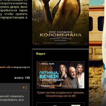
 ворота и калитку.
нулись двери, явно
арабкаться через
у, чтобы срезать
 перерастающие в
Видео
ный сайт
в megagroup.ru
всего: 195
# 1
Трамп против родильного туризма,
ханской ломились
безработица из-за ИИ
 попробовать все