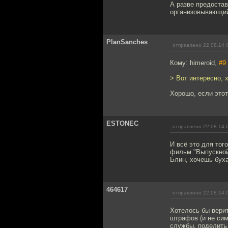
А разве предостав
организовывающий
PlanSanches
отправлено 22.08.14 
Кому: himeroid,
#9
> Вот интересно, 
Хорошо, если этот 
ESTONEC
отправлено 22.08.14 
И всё это для тог
фильм "Выпускной
Блин, хочешь буха
464617
отправлено 22.08.14 
Хотелось бы верит
штрафов (и не си
службы, поделить