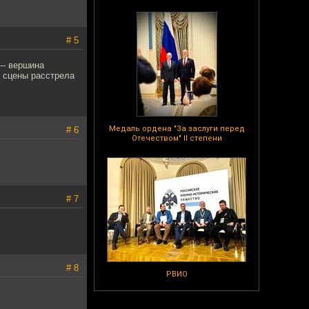
# 5
-- вершина
, сцены расстрела
Медаль ордена "За заслуги перед
# 6
Отечеством" II степени
# 7
# 8
РВИО