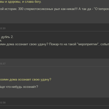
вы и здоровы, и слава богу.
й истории. 300 спермотоксикозных рыл как-никак!!! А так да - "O tempora
03:30
 дубль 2.
я.
зяин дома осознает свою удачу? Пожар-то на такой "мероприятии", собы
03:37
хозяин дома осознает свою удачу?
бще что-нибудь осознаёт?
03:58