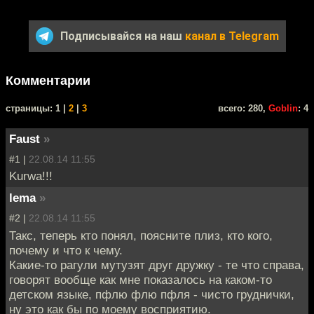
Подписывайся на наш
канал в Telegram
Комментарии
cтраницы: 1 |
2
|
3
всего: 280,
Goblin
: 4
Faust
»
#1 |
22.08.14 11:55
Kurwa!!!
lema
»
#2 |
22.08.14 11:55
Такс, теперь кто понял, поясните плиз, кто кого,
почему и что к чему.
Какие-то рагули мутузят друг дружку - те что справа,
говорят вообще как мне показалось на каком-то
детском языке, пфлю флю пфля - чисто груднички,
ну это как бы по моему восприятию.