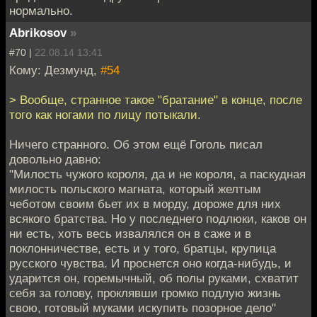
нормально.
Abrikosov
»
#70 |
22.08.14 13:41
Кому: Дезмунд,
#54
> Вообще, странное такое "братание" в конце, после
того как ногами по лицу потыкали.
Ничего странного. Об этом ещё Гоголь писал
довольно давно:
"Милость чужого короля, да и не короля, а паскудная
милость польского магната, который желтым
чеботом своим бьет их в морду, дороже для них
всякого братства. Но у последнего подлюки, каков он
ни есть, хоть весь извалялся он в саже и в
поклонничестве, есть и у того, братцы, крупица
русского чувства. И проснется оно когда-нибудь, и
ударится он, горемычный, об полы руками, схватит
себя за голову, проклявши громко подлую жизнь
свою, готовый муками искупить позорное дело"