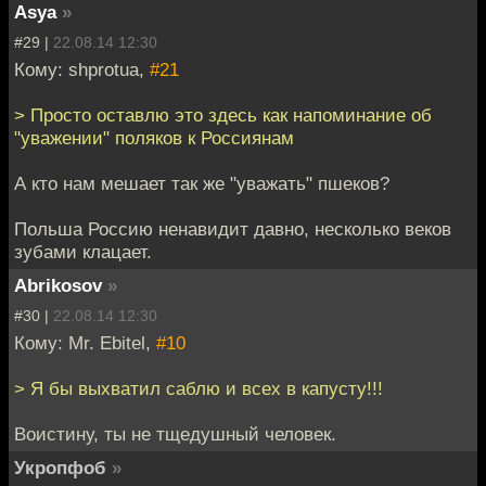
Asya
»
#29 |
22.08.14 12:30
Кому: shprotua,
#21
> Просто оставлю это здесь как напоминание об
"уважении" поляков к Россиянам
А кто нам мешает так же "уважать" пшеков?
Польша Россию ненавидит давно, несколько веков
зубами клацает.
Abrikosov
»
#30 |
22.08.14 12:30
Кому: Mr. Ebitel,
#10
> Я бы выхватил саблю и всех в капусту!!!
Воистину, ты не тщедушный человек.
Укропфоб
»