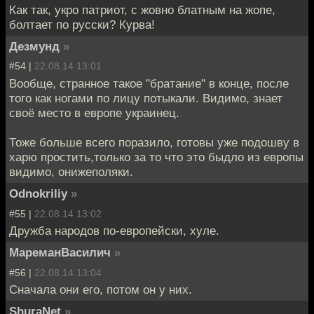
Как так, укро патриот, с жовно блатным на жопе,
болтает по русски? Курва!
Дезмунд
»
#54 |
22.08.14 13:01
Вообще, странное такое "братание" в конце, после
того как ногами по лицу потыкали. Видимо, знает
своё место в европе украинец.
Тоже больше всего поразило, готовы уже подошву в
харю простить,только за то что это быдло из европы
видимо, онижеполяки.
Odnokriliy
»
#55 |
22.08.14 13:02
Дружба народов по-европейски, хуле.
МареманВасилич
»
#56 |
22.08.14 13:04
Сначала они его, потом он у них.
ShuraNet
»