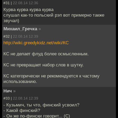
#31 |
22.08.14 12:36
Курва курва курва курва
слушал как-то польский рэп вот примерно также
звучал)
Михаил_Гречка
»
#32 |
22.08.14 12:39
http://wiki.greedykidz.net/wiki/КС
КС не делает флуд более осмысленным.
КС не превращает набор слов в шутку.
КС категорически не рекомендуется к частому
использованию.
Нич
»
#33 |
22.08.14 12:39
- Кузьмич, ты что, финский усвоил?
- Какой финский?
- Он же по-фински говорит... (С)