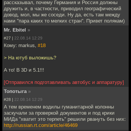
рассказывал, почему Германия и Россия должны
дружить и, в частности, приводил географический
довод, мол, мы же соседи. Ну да, есть там между
нами "пара каких то мелких стран". Привет полякам)
Mr. Ebitel
»
#27 |
22.08.14 12:29
Кому: markus,
#18
> На ютуб выложишь?
А то! В 3D и 5.1!!!
[Отправился подготавливать автобус и аппаратуру]
Топотыга
»
#28 |
22.08.14 12:29
А тем временем водилы гуманитарной колонны
заскучали за проверкой документов и под крики
МИДа "хватит это терпеть" решили рвануть без них:
http://russian.rt.com/article/46469