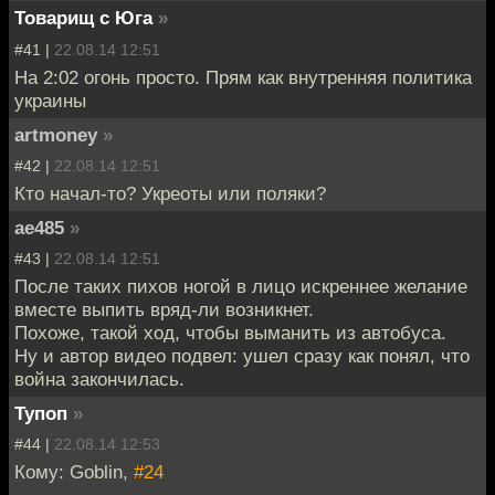
Товарищ с Юга
»
#41 |
22.08.14 12:51
На 2:02 огонь просто. Прям как внутренняя политика
украины
artmoney
»
#42 |
22.08.14 12:51
Кто начал-то? Укреоты или поляки?
ae485
»
#43 |
22.08.14 12:51
После таких пихов ногой в лицо искреннее желание
вместе выпить вряд-ли возникнет.
Похоже, такой ход, чтобы выманить из автобуса.
Ну и автор видео подвел: ушел сразу как понял, что
война закончилась.
Тупоп
»
#44 |
22.08.14 12:53
Кому: Goblin,
#24