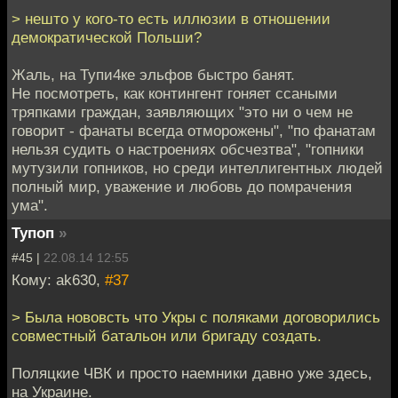
> нешто у кого-то есть иллюзии в отношении
демократической Польши?
Жаль, на Тупи4ке эльфов быстро банят.
Не посмотреть, как контингент гоняет ссаными
тряпками граждан, заявляющих "это ни о чем не
говорит - фанаты всегда отморожены", "по фанатам
нельзя судить о настроениях обсчезтва", "гопники
мутузили гопников, но среди интеллигентных людей
полный мир, уважение и любовь до помрачения
ума".
Тупоп
»
#45 |
22.08.14 12:55
Кому: ak630,
#37
> Была нововсть что Укры с поляками договорились
совместный батальон или бригаду создать.
Поляцкие ЧВК и просто наемники давно уже здесь,
на Украине.