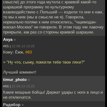
смысле) до этого года мутила с краевой какой-то
шарашкой программу по культурному
взаимодействию с Польшей --- ездили то они к нам,
то мы к ним (мы в смысле не я). Говорила,
нормально поляки к ним относились, "чщемодан-
вокзал-Москwа" не говорили. В этом году им лавочку
прикрыли, как раз со стороны краевой шарашки.
Asya
»
#65 |
22.08.14 13:25
Кому: Ёжж,
#63
> "Ну что, сынку, помогли тебе твои ляхи?"
Лучший коммент!
timur_photo
»
#66 |
22.08.14 13:25
Какие мощные бойцы! Держат удары с ноги в лицо и
не отключатся.
Радибор
»