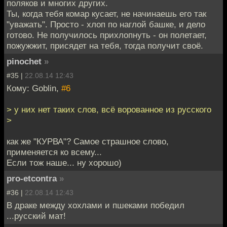
поляков и многих других.
Ты, когда тебя комар кусает, не начинаешь его так
"уважать". Просто - хлоп по наглой башке, и дело
готово. Не получилось прихлопнуть - он полетает,
пожужжит, присядет на тебя, тогда получит своё.
pinochet
»
#35 |
22.08.14 12:43
Кому: Goblin,
#6
> у них нет таких слов, всё ворованное из русского
>
как же "КУРВА"? Самое страшное слово,
применяется ко всему...
Если тож наше... ну хорошо)
pro-etcontra
»
#36 |
22.08.14 12:43
В драке между хохлами и пшеками победил
...русский мат!