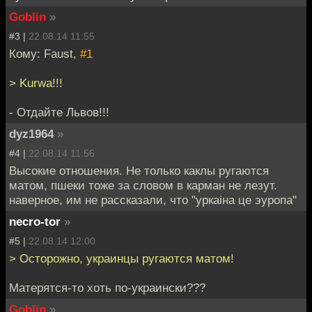
Goblin
»
#3 |
22.08.14 11:55
Кому: Faust,
#1
> Kurwa!!!
- Отдайте Львов!!!
dyz1964
»
#4 |
22.08.14 11:56
Высокие отношения. Не только каклы ругаются
матом, пшеки тоже за словом в карман не лезут.
наверное, им не рассказали, что "уркаiна це эуропа"
necro-tor
»
#5 |
22.08.14 12:00
> Осторожно, украинцы ругаются матом!
Матерятся-то хоть по-украински???
Goblin
»