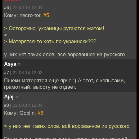
#6 |
22.08.14 12:01
Кому: necro-tor,
#5
> Осторожно, украинцы ругаются матом!
>
> Матерятся-то хоть по-украински???
у них нет таких слов, всё ворованное из русского
Asya
»
#7 |
22.08.14 12:03
Пшеки матерятся ещё ярче :) А этот, с копытами,
грамотный, высоту не отдаёт.
Ajaj
»
#8 |
22.08.14 12:04
Кому: Goblin,
#6
> у них нет таких слов, всё ворованное из русского
Газ тырили, землю тырили, теперь за наш родной