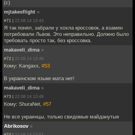
(с)
mjtakesflight
»
#71 |
22.08.14 13:43
Я так понял, забрали у хохла кроссовок, а взамен
потребовали Львов. Это неправильно. Должно было
требовать просто так, без кроссовка.
makaveli_dima
»
#72 |
22.08.14 13:46
Кому: Kangaxx,
#53
В украинском языке мата нет!
makaveli_dima
»
#73 |
22.08.14 13:48
Кому: ShuraNet,
#57
Не все украинцы, только свидомые майданутые
Abrikosov
»
#74 |
22.08.14 13:51