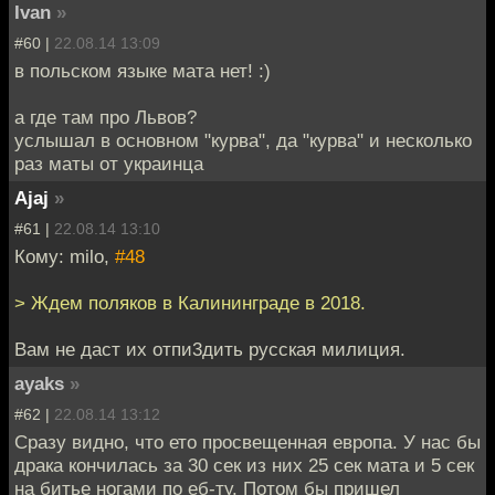
Ivan
»
#60 |
22.08.14 13:09
в польском языке мата нет! :)
а где там про Львов?
услышал в основном "курва", да "курва" и несколько
раз маты от украинца
Ajaj
»
#61 |
22.08.14 13:10
Кому: milo,
#48
> Ждем поляков в Калининграде в 2018.
Вам не даст их отпи3дить русская милиция.
ayaks
»
#62 |
22.08.14 13:12
Сразу видно, что ето просвещенная европа. У нас бы
драка кончилась за 30 сек из них 25 сек мата и 5 сек
на битье ногами по еб-ту. Потом бы пришел