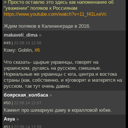
> Просто оставлю это здесь как напоминание об
"уважении" поляков к Россиянам
https://www.youtube.com/watch?v=11_f41LxeVc
Ждем поляков в Калининграде в 2018.
makaveli_dima
»
#49 |
22.08.14 12:56
Кому: Goblin,
#6
Что сказать- щырые украинцы, говорят на
украинском, ругаясь на русском, смешные.
Нормальные же украинцы с юга, центра и востока
страны (как, собственно, и я)говорят и матерятся на
русском, так тут очень давно.
боярская_колбаса
»
#50 |
22.08.14 12:57
Камент про шикарную даму в коралловой юбке.
Asya
»
#51 |
22.08.14 12:59