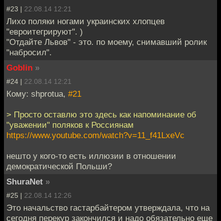
#23 |
22.08.14 12:21
Лихо поляки ногами украинских хлопцев
"евроитегрируют". )
"Отдайте Львов" - это. по моему, снимавший ролик
"набросил".
Goblin
»
#24 |
22.08.14 12:21
Кому: shprotua,
#21
> Просто оставлю это здесь как напоминание об
"уважении" поляков к Россиянам
https://www.youtube.com/watch?v=11_f41LxeVc
нешто у кого-то есть иллюзии в отношении
демократической Польши?
ShuraNet
»
#25 |
22.08.14 12:26
Это начальство гастарбайтером утверждала, что на
сегодня перекур закончился и надо обязательно еще