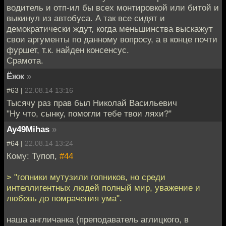
водитель и отп-ил бы всех монтировкой или битой и
выкинул из автобуса. А так все сидят и
демократически ждут, когда меньшинства выскажут
свои аргументы по данному вопросу, а в конце почти
фуршет, т.к. найден консенсус.
Срамота.
Ёжж
»
#63 |
22.08.14 13:16
Тысячу раз прав был Николай Васильевич
"Ну что, сынку, помогли тебе твои ляхи?"
Ay49Mihas
»
#64 |
22.08.14 13:24
Кому: Тупоп,
#44
> "гопники мутузили гопников, но среди
интеллигентных людей полный мир, уважение и
любовь до помрачения ума".
наша англичанка (преподаватель аглицкого, в