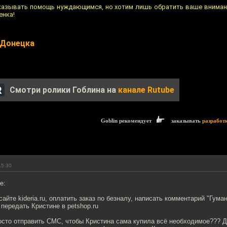
казывать помощь нуждающимся, но хотим лишь обратить ваше внимани
енка!
 Донецка
Смотри ролики Гоблина на
канале Rutube
Goblin рекомендует
заказывать
разработ
15:30
е:
сайте kideria.ru, оплатить заказ по безналу, написать комментарий "Гум
 передать Кристине в petshop.ru
осто отправить СМС, чтобы Кристина сама купила всё необходимое??? Д