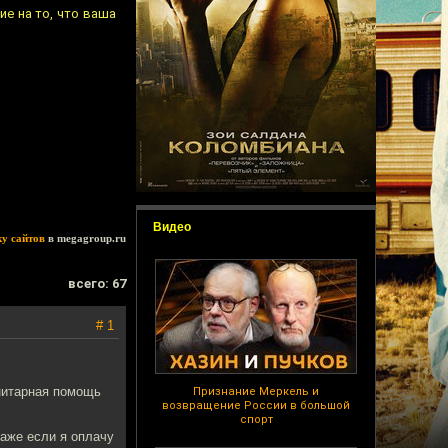
е на то, что ваша
Видео
ку сайтов
в megagroup.ru
всего: 67
# 1
анитарная помощь
Признание Меркель и
возвращение России в большой
спорт
аже если я оплачу