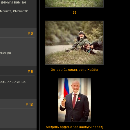
 деньги вам ан
ь может, сможете
65
# 8
онецка
Остров Сахалин, река Найба
# 9
зать ссылки на
# 10
Медаль ордена "За заслуги перед