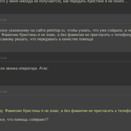
это у меня никогда не получается), как передать Кристине я не понял...
15:30
ону указанному на сайте petshop.ru, чтобы узнать, что уже собрали, а че
 Фамилию Кристины я не знаю, а без фамилии ее пригласить к телефону
 самому решать, что передавать в качестве помощи.
15:44
ле звонка оператора. Атас.
15:49
у. Фамилию Кристины я не знаю, а без фамилии ее пригласить к телефо
рсе, что помощь собирают?