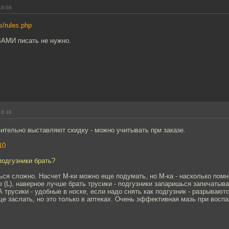
18:08
rs/rules.php
МИ писать не нужно.
18:48
ительно выставляют скидку - можно учитывать при заказе.
10
подгузники брать?
ься сложно. Насчет M-ки можно еще подумать, но M-ка - насколько помн
е (L), наверное лучше брать трусики - подгузники запаришься запечатыва
А трусики - удобные в носке, если надо снять как подгузник - разрывают
е заслать, но это только в аптеках. Очень эффективная мазь при восп