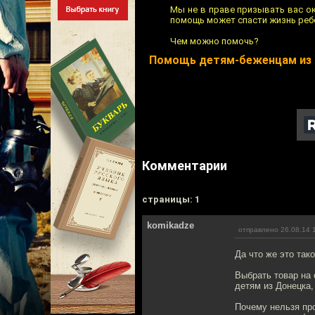
Мы не в праве призывать вас о
помощь может спасти жизнь реб
Чем можно помочь?
Помощь детям-беженцам из
Комментарии
cтраницы: 1
komikadze
отправлено 26.08.14 
Да что же это тако
Выбрать товар на 
детям из Донецка,
Почему нельзя пр