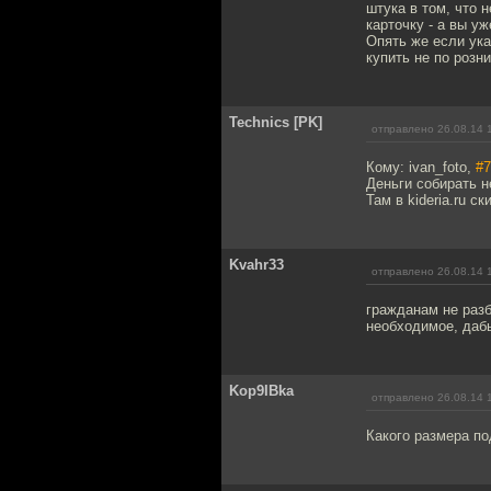
штука в том, что 
карточку - а вы у
Опять же если ука
купить не по розн
Technics [PK]
отправлено 26.08.14 
Кому: ivan_foto,
#7
Деньги собирать не
Там в kideria.ru 
Kvahr33
отправлено 26.08.14 
гражданам не разб
необходимое, даб
Kop9IBka
отправлено 26.08.14 
Какого размера по