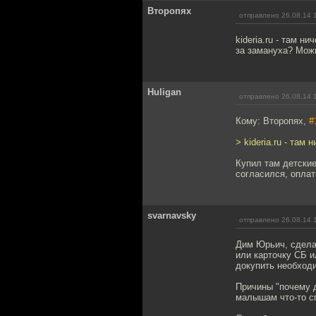
Второпях
отправлено 26.08.14 
kideria.ru - там н
за замануха? Можн
Huligan
отправлено 26.08.14 
Кому: Второпях,
#
> kideria.ru - там
Купил там детские
согласился, оплат
svarnavsky
отправлено 26.08.14 
Дим Юрьич, сделай
или карточку СБ и
докупить необход
Причины "почему д
малышам что-то с