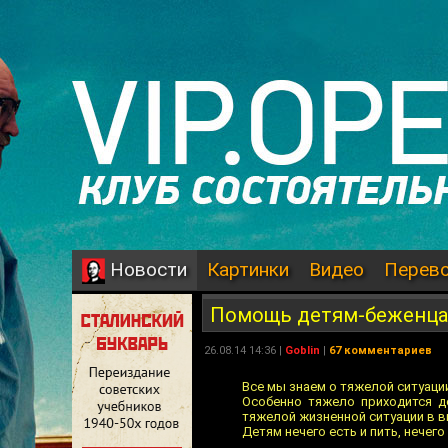
Картинки
Видео
Перев
Новости
Помощь детям-беженц
26.08.14 14:36 |
Goblin
|
67 комментариев
Все мы знаем о тяжелой ситуаци
Особенно тяжело приходится д
тяжелой жизненной ситуации в в
Детям нечего есть и пить, нечего