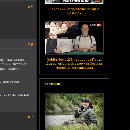
# 5
Вечерний Излучатель: Сердца
четырех
# 6
лфетки, масло,
Goblin News 205: террорист Павел
еленки, детские
Дуров, смерть академика Зезина,
масло из канализации
да, горшки,
 с пометкой:
Картинки
.
пустить, так как
# 7