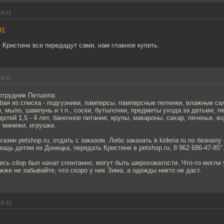
16:01
#1
 Кристине все передадут сами, нам главное купить.
16:11
отрудник Петшопа:
ая из списка - подгузники, памперсы, памперсные пеленки, влажные са
, мыло, шампунь и т.п., соски, бутылочки, предметы ухода за детьми, п
етей 1,5 - 4 лет, баночное питание, крупы, макароны, сахар, печенье, во
, манежи, игрушки.
азин petshop.ru, отдать с заказом. Либо заказать в kideria.ru по безналу
ощь детям из Донецка, передать Кристине в petshop.ru, 8 962 686-47-85"
есь сбор был начат спонтанно, могут быть шероховатости. Что-то могли у
же не забывайте, что скоро у них Зима, а одежды никто не даст.
16:32