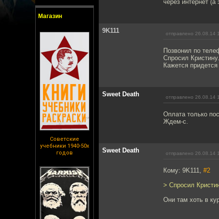
через интернет (а 
Магазин
9K111
отправлено 26.08.14 
Позвонил по телеф
Спросил Кристину.
Кажется придется
Sweet Death
отправлено 26.08.14 
Оплата только пос
Ждем-с.
Советские
учебники 1940-50х
Sweet Death
годов
отправлено 26.08.14 
Кому: 9K111,
#2
> Спросил Кристин
Они там хоть в ку