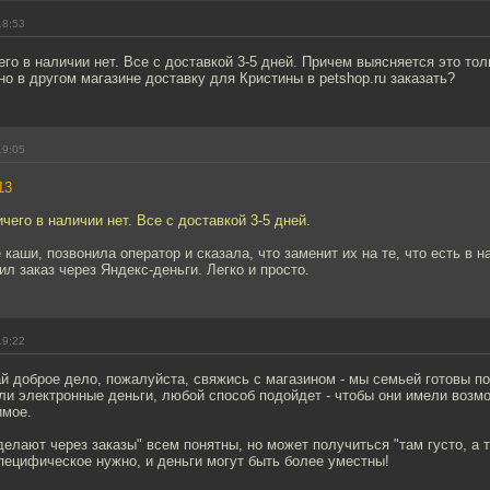
18:53
ичего в наличии нет. Все с доставкой 3-5 дней. Причем выясняется это тол
о в другом магазине доставку для Кристины в petshop.ru заказать?
19:05
13
 ничего в наличии нет. Все с доставкой 3-5 дней.
 каши, позвонила оператор и сказала, что заменит их на те, что есть в н
ил заказ через Яндекс-деньги. Легко и просто.
19:22
 доброе дело, пожалуйста, свяжись с магазином - мы семьей готовы п
ли электронные деньги, любой способ подойдет - чтобы они имели возм
имое.
елают через заказы" всем понятны, но может получиться "там густо, а т
пецифическое нужно, и деньги могут быть более уместны!