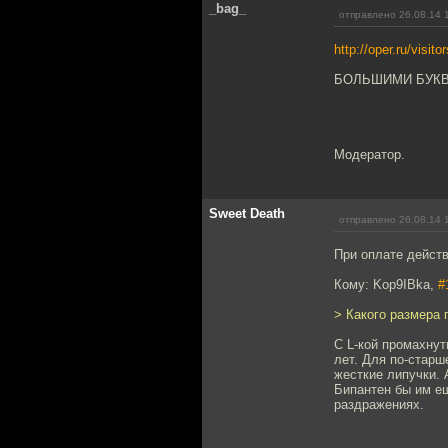
_bag_
отправлено 26.08.14 
http://oper.ru/visito
БОЛЬШИМИ БУКВА
Модератор.
Sweet Death
отправлено 26.08.14 
При оплате действ
Кому: Kop9IBka,
#
> Какого размера 
С L-кой промахнут
лет. Для по-старш
жесткие липучки. 
Бипантен бы им ещ
раздражениях.