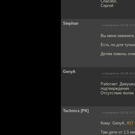
Спасибо,
Сергей
Stephan
отправлено 26.08.14 
Вы меня извините, 
Есть ли для тупых
Детям помочь очен
GenyA
отправлено 26.08.14 
Работает. Девушка
подтверждения.
Отсутствие более
Technics [PK]
отправлено 26.08.14 
Кому: GenyA,
#17
Там дети от 1,5 ме