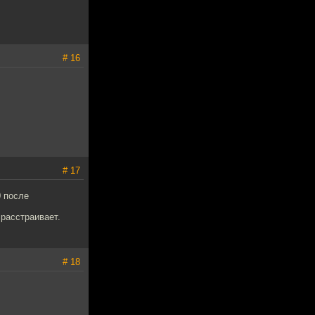
# 16
# 17
0 после
расстраивает.
# 18