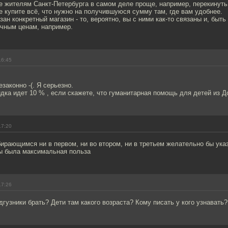
не жителям Санкт-Петербурга в самом деле проще, например, перекинуть
же купите всё, что нужно на получившуюся сумму там, где вам удобнее.
зан конкретный магазин - то, вероятно, вы с ними как-то связаны и, быт
ичным ценам, например.
16:45
законно -(. Я серьезно.
скидка идет 10 % , если скажете, что гуманитарная помощь для детей из Д
17:20
ирающимся ни в первом, ни во втором, ни в третьем желательно бы ука
ы была максимальная польза
17:26
дгузники брать? Дети там какого возраста? Кому писать у кого узнавать?