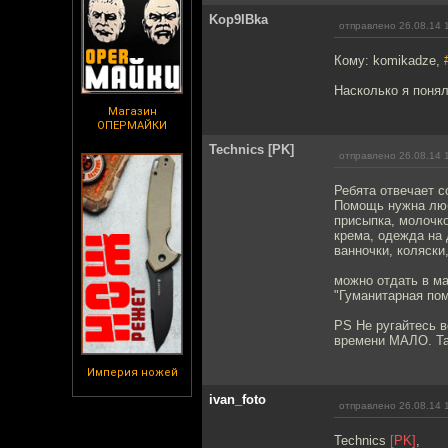
Kop9IBka
отправлено 26.08.14 
Кому: komikadze,
Насколько я понял
Магазин
ОПЕРМАЙКИ
Technics [PK]
отправлено 26.08.14 
Ребята отвечает с
Помощь нужна люб
присыпка, молочко
крема, одежда на д
ванночки, коляски
можно отдать в маг
"Гуманитарная пом
PS Не ругайтесь в
времени МАЛО. Так
Империя ножей
ivan_foto
отправлено 26.08.14 
Technics
[PK]
,