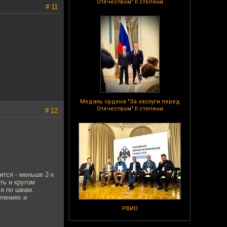
Отечеством" II степени
# 11
Медаль ордена "За заслуги перед
Отечеством" II степени
# 12
ится - меньше 2-х
ть и кругом
ся по швам.
алениях и
РВИО