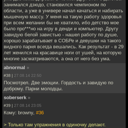
занимался дзюдо, становился чемпионом по
области, а уже в универе начал качаться и набирать
мышечную массу. У меня на такую работу здоровья
при всем желании бы не хватило, ибо детство мое
было про***но на игру в денди и компьютер. Другу
завидую белой завистью - нашел работу по душе,
хорошо зарабатывает в СОБРе и девушки на такого
видного парня всегда вешались. Как результат - в 29
лет женился на красавице ноги от ушей, на которую
многие засматриваются, а она от него без ума.
abnormal
»
#38 |
27.08.14 22:50
Посмотрел. Две эмоции. Гордость и завидую по
доброму. Парни молодцы.
soberserk
»
#39 |
27.08.14 23:05
Кому: browny,
#36
> Только там упражнения в одиночку делают.