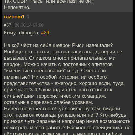
Так СОБР "Рысь" или всё-таки не он?
Непонятно.
razoom1
»
#57 |
28.08.14 07:00
Кому: dimogen,
#29
На кой чёрт на себя шеврон Рыси навешали?
Вообще тон статьи, как она написана, доверия не
вызывает. Слишком много прилагательных, ми
пардон. Можно начать с постоянных эпитетов
"именитые соревнования" и т.д. С чего они
именитые? Ни особой истории, ни особого
представительства - ежегодно, хорошо если, туда
приезжает 3-4-5 команд из тех, кого относят к
сильнейшим террористическим командам,
остальные серьезно слабее уровнем.
Ничего не известно об условиях, ну там, видели
этот полигон команды раньше или нет? Кто-нибудь
приехал чуть заранее и например имел возможность
осмотреть место работы? Насколько спеицифика, не
абстрактная загрузка мышц, а именно специфика