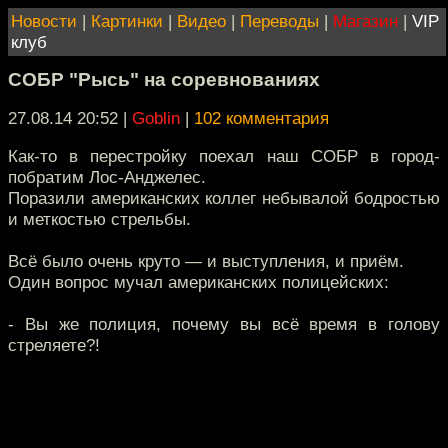
Новости
|
Картинки
|
Видео
|
Переводы
|
Магазин
|
VIP
клуб
СОБР "Рысь" на соревнованиях
27.08.14 20:52
|
Goblin
|
102 комментария
Как-то в перестройку поехал наш СОБР в город-
побратим Лос-Анджелес.
Поразили американских коллег небывалой бодростью
и меткостью стрельбы.
Всё было очень круто — и выступления, и приём.
Один вопрос мучал американских полицейских:
- Вы же полиция, почему вы всё время в голову
стреляете?!