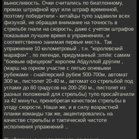
выносливость. Очки считались по биатлонному,
промах штрафной круг или штраф временной,
поэтому победители - китайцы тупо задавили всех
физухой, не обращая внимание на точность в
стрельбе гнали на скорость, даже с учетом штрафов
показывая лучшее время в упражнениях, и
соответственно занимая первые места.. Так
упражнение 10 километровый , т.н. "королевский
марафон" , по легенде, придуманный :smile: самим
"боевым офицером" королем Абдуллой дрýгим ,
(марш на горном участке с пятью огневыми
рубежами - снайперский рубеж 500-700м, автомат
300 м., пистолет 20-40 м., автомат со стрельбой под
углами до 60 градусов на 200-250 м., пистолет из
разных положений для стрельбы) тупо просайгачили
за 42 минуты, пренебрегая качеством стрельбы в
угоду скорости. Наши же, и в силу возрастной
планки команды так же, акцентировались на
качестве стрельбы и тактической чистоте
исполнения упражнений ..