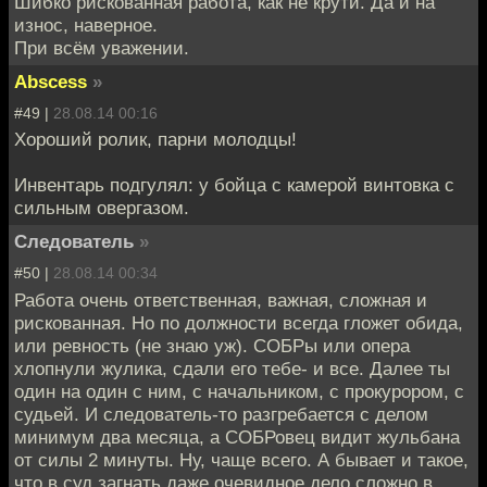
Шибко рискованная работа, как не крути. Да и на
износ, наверное.
При всём уважении.
Abscess
»
#49 |
28.08.14 00:16
Хороший ролик, парни молодцы!
Инвентарь подгулял: у бойца с камерой винтовка с
сильным овергазом.
Следователь
»
#50 |
28.08.14 00:34
Работа очень ответственная, важная, сложная и
рискованная. Но по должности всегда гложет обида,
или ревность (не знаю уж). СОБРы или опера
хлопнули жулика, сдали его тебе- и все. Далее ты
один на один с ним, с начальником, с прокурором, с
судьей. И следователь-то разгребается с делом
минимум два месяца, а СОБРовец видит жульбана
от силы 2 минуты. Ну, чаще всего. А бывает и такое,
что в суд загнать даже очевидное дело сложно в