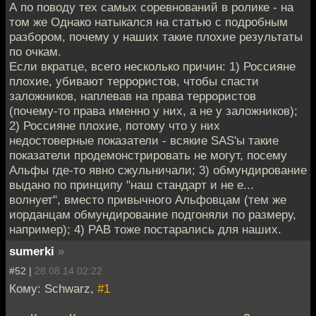
А по поводу тех самых соревнований в ролике - на
том же Однако натыкался на статью с подробным
разбором, почему у наших такие плохие результаты
по очкам.
Если вкратце, всего несколько причин: 1) Россияне
плохие, убивают террористов, чтобы спасти
заложников, наплевав на права террористов
(почему-то права именно у них, а не у заложников);
2) Россияне плохие, потому что у них
недостоверные показатели - всякие SAS'ы такие
показатели продемонстрировать не могут, посему
Альфы где-то явно сжульничали; 3) обмундирование
выдано по принципу "наш стандарт и не е...
волнует", вместо привычного Альфовцам (тем же
иорданцам обмундирование подгоняли по размеру,
например); 4) РАВ тоже постарались для наших.
sumerki
»
#52 |
28.08.14 02:22
Кому: Schwarz,
#1