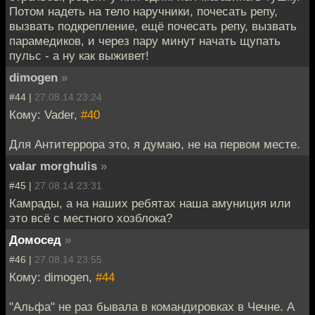
Потом надеть на тело наручники, почесать репу,
вызвать подкрепление, ещё почесать репу, вызвать
парамедиков, и через пару минут начать щупать
пульс - а ну как выживет!
dimogen
»
#44 |
27.08.14 23:24
Кому: Vader,
#40
Для Антитеррора это, я думаю, не на первом месте.
valar morghulis
»
#45 |
27.08.14 23:31
Камрады, а на наших ребятах наша амуниция или
это всё с местного хозблока?
Домосед
»
#46 |
27.08.14 23:55
Кому: dimogen,
#44
"Альфа" не раз бывала в командировках в Чечне. А