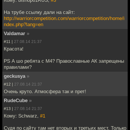
Кому: bishop61RUS,
#3
На трубе ссылку дали на сайт:
http://warriorcompetition.com/warriorcompetition/home/i
ndex.php?lang=en
Valdamar
»
#11 |
27.08.14 21:37
Красота!
PS А шо ребята с M4? Православные АК запрещены
правилами?
geckusya
»
#12 |
27.08.14 21:37
Очень круто. Атмосфера так и прет!
RudeCube
»
#13 |
27.08.14 21:37
Кому: Schwarz,
#1
Судя по сайту там нет вторых и третьих мест. Только