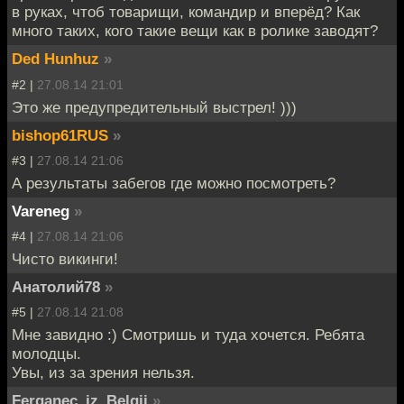
в руках, чтоб товарищи, командир и вперёд? Как
много таких, кого такие вещи как в ролике заводят?
Ded Hunhuz
»
#2 |
27.08.14 21:01
Это же предупредительный выстрел! )))
bishop61RUS
»
#3 |
27.08.14 21:06
А результаты забегов где можно посмотреть?
Vareneg
»
#4 |
27.08.14 21:06
Чисто викинги!
Анатолий78
»
#5 |
27.08.14 21:08
Мне завидно :) Смотришь и туда хочется. Ребята
молодцы.
Увы, из за зрения нельзя.
Ferganec_iz_Belgii
»