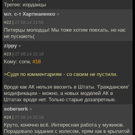
Третее: иорданцы
мл. с-т Хартманенко
»
#22 |
27.08.14 21:56
Питерцы молодцы! Мы тоже хотим поехать, но нас
не пускають(
zippy
»
#23 |
27.08.14 22:18
Кому: corw,
#18
>Судя по комментариям - со своим не пустили.
Вроде как АК нельзя ввозить в Штаты. 'Гражданские'
модификации - можно, а новых моделей АК в
Штатах вроде нет. Только старые дозапретные.
soberserk
»
#24 |
27.08.14 22:18
Круто, конечно всё. Интересная работа у мужиков.
Порадовало задание с колесом, прям как в крылатой