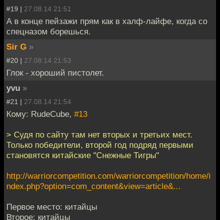
#19 |
27.08.14 21:51
А в конце пейзажи прям как в халф-лайфе, когда со
спецназом борешься.
Sir G
»
#20 |
27.08.14 21:53
Глок - хороший пистолет.
yvu
»
#21 |
27.08.14 21:54
Кому: RudeCube,
#13
> Судя по сайту там нет вторых и третьих мест.
Только победители, второй год подряд первыми
становятся китайские "Снежные Тигры"
http://warriorcompetition.com/warriorcompetition/home/i
ndex.php?option=com_content&view=article&...
Первое место: китайцы
Второе: китайцы