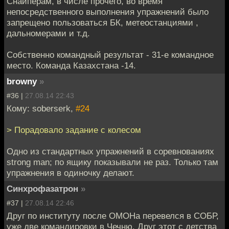
Снайперам, в числе прочего, во время
непосредственного выполнения упражнений было
запрещено пользоваться БК, метеостанциями ,
дальномерами и т.д.
Собственно командный результат - 31-е командное
место. Команда Казахстана -14.
browny
»
#36 |
27.08.14 22:43
Кому: soberserk,
#24
> Порадовало задание с колесом
Одно из стандартных упражнений в соревнованиях
strong man; по ящику показывали не раз. Только там
упражнения в одиночку делают.
Синхрофазатрон
»
#37 |
27.08.14 22:46
Друг по институту после ОМОНа перевелся в СОБР,
уже две командировки в Чечню. Друг этот с детства