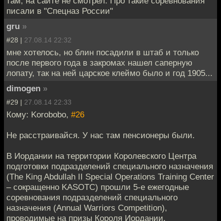
там, на сайте не смотрел. Про такие соревнования
писали в "Спецназ России"
gru
»
#28 |
27.08.14 22:32
мне хотелось, но блин посадили в штаб и только
после первого года в закромах нашел саперную
лопату, так на ней царское клеймо было и год 1905...
dimogen
»
#29 |
27.08.14 22:33
Кому: Korobobo,
#26
Не расстраивайся. У нас там пенсионеры были.
В Иордании на территории Королевского Центра
подготовки подразделений специального назначения
(The King Abdullah II Special Operations Training Center
– сокращенно KASOTC) прошли 5-е ежегодные
соревнования подразделений специального
назначения (Annual Warriors Competition),
проводимые на призы Короля Иордании.