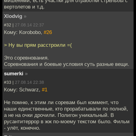
мишенями, есть участки для отработки стрельбы с
вертолетов и т.д.
Xlodvig
»
#32 |
27.08.14 22:37
Кому: Korobobo,
#26
> Ну вы прям расстроили =(
Это соревнования.
Соревнования и боевые условия суть разные вещи.
sumerki
»
#33 |
27.08.14 22:38
Кому: Schwarz,
#1
Не помню, к этим ли соревам был коммент, что
наши единственные, кто прорабатывали по полной,
а не на очки дрочили. Полигон уникальный. В
русантитеррор в жж по-моему текстом было. Фильм
- улёт, конечно.