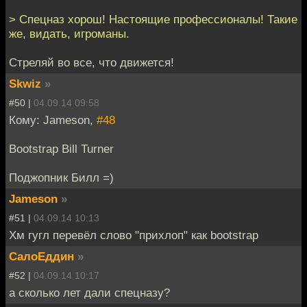
> Спецназ хорош! Настоящие профессионалы! Такие
же, видать, игроманы.
Стреляй во все, что движется!
Skwiz
»
#50 |
04.09.14 09:58
Кому: Jameson,
#48
Bootstrap Bill Turner
Поджопник Билл =)
Jameson
»
#51 |
04.09.14 10:13
Хм гугл перевёл слово "прихлоп" как bootstrap
СалоЕддин
»
#52 |
04.09.14 10:17
а сколько лет дали спецназу?