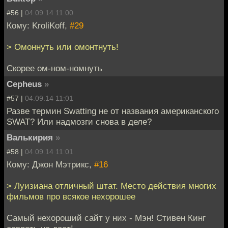
#56 |
04.09.14 11:00
Кому: KroliKoff,
#29
> Омоннуть или омонтнуть!
Скорее ом-ном-номнуть
Cepheus
»
#57 |
04.09.14 11:01
Разве термин Swatting не от названия американского
SWAT? Или надмозги снова в деле?
Валькирия
»
#58 |
04.09.14 11:01
Кому: Джон Мэтрикс,
#16
> Луизиана отличный штат. Место действия многих
фильмов про всякое нехорошее
Самый нехороший сайт у них - Мэн! Стивен Кинг