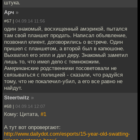
штука.
Арч
»
#67 |
04.09.14 11:56
один знакомый, восхищенный амэрикой, пытался
там свой планшет продать. Написал объявление,
позвонил клиент, договорились о встрече. Один
пришел с планшетом, а второй был в капюшоне.
Выхватил его эппл и дал деру. Знакомый заметил
лишь то, что имел дело с темнокожим.
Американские родственники посоветовали не
связываться с полицией - сказали, что радуйся
тому, что не покалечил-убил, а его все равно не
найдут.
Steertwitz
»
#68 |
04.09.14 12:07
Кому: Цитата,
#1
А тут вот опровергают:
http://www.dailydot.com/esports/15-year-old-swatting-