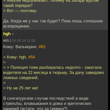
> Многие недоумевают: почему на западе кругом
такой порядок?
> Вот — поэтому.
Да. Когда же у нас так будет? Пока лишь сплошное
всепрощение.
hgh
»
#65 |
04.09.14 11:55
Кому: Валькирия,
#63
> Кому: hgh,
#54
>
> > Полиция тоже разбиралась недолго - закатала
водителя на 22 месяца в тюрьму. За дачу заведомо
ложных сведений.
>
> Ну не 25 лет же!
В сингапурском случае последствий в виде
стрельбы, вламывания в дома и критических
ранений (кстати, что за термин?)