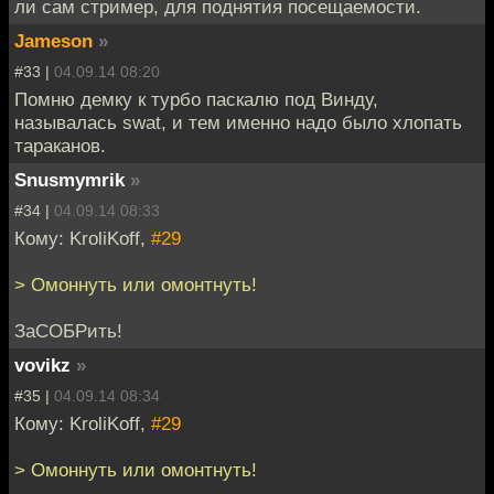
ли сам стример, для поднятия посещаемости.
Jameson
»
#33 |
04.09.14 08:20
Помню демку к турбо паскалю под Винду,
называлась swat, и тем именно надо было хлопать
тараканов.
Snusmymrik
»
#34 |
04.09.14 08:33
Кому: KroliKoff,
#29
> Омоннуть или омонтнуть!
ЗаСОБРить!
vovikz
»
#35 |
04.09.14 08:34
Кому: KroliKoff,
#29
> Омоннуть или омонтнуть!