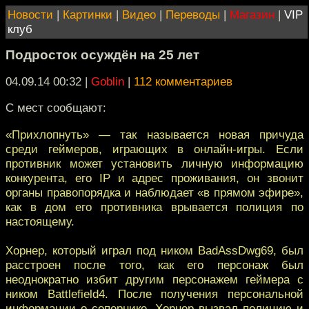
Новости
|
Картинки
|
Видео
|
Переводы
|
Магазин
|
VIP
клуб
Подросток осуждён на 25 лет
04.09.14 00:32
|
Goblin
|
112 комментариев
С мест сообщают:
«Прихлопнуть» — так называется новая причуда
среди геймеров, играющих в онлайн-игры. Если
противник может установить личную информацию
конкурента, его IP и адрес проживания, он звонит
органы правопорядка и наблюдает «в прямом эфире»,
как в дом его противника врывается полиция по
настоящему.
Хорнер, который играл под ником BadAssDwg69, был
расстроен после того, как его персонаж был
неоднократно избит другим персонажем геймера с
ником Battlefield4. После получения персональной
информации о сопернике, Хорнер вызвал полицию и