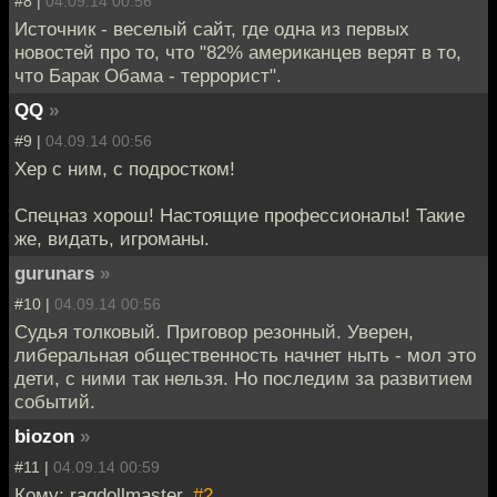
#8 |
04.09.14 00:56
Источник - веселый сайт, где одна из первых
новостей про то, что "82% американцев верят в то,
что Барак Обама - террорист".
QQ
»
#9 |
04.09.14 00:56
Хер с ним, с подростком!
Спецназ хорош! Настоящие профессионалы! Такие
же, видать, игроманы.
gurunars
»
#10 |
04.09.14 00:56
Судья толковый. Приговор резонный. Уверен,
либеральная общественность начнет ныть - мол это
дети, с ними так нельзя. Но последим за развитием
событий.
biozon
»
#11 |
04.09.14 00:59
Кому: ragdollmaster,
#2