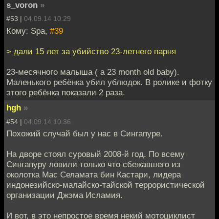
s_voron
»
#53 |
04.09.14 10:29
Кому: Spa,
#39
> дали 15 лет за убийство 23-летнего парня
23-месячного малыша ( a 23 month old baby).
Маленького ребёнка убил ублюдок. В ролике и фотку
этого ребёнка показали 2 раза.
hgh
»
#54 |
04.09.14 10:36
Похожий случай был у нас в Сингапуре.
На дворе стоял суровый 2008-й год. По всему
Сингапуру ловили только что сбежавшего из
околотка Мас Селамата бин Кастари, лидера
индонезийско-малайско-тайской террористической
организации Джэма Исламия.
И вот, в это непростое время некий мотоциклист