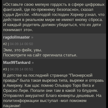
«Оставьте свою ​​мелкую гордость в сфере цифровых
фантазий, где по-прежнему безопасно», сказал
судья Дигсби. «Молодой господин Хорнер узнал, что
действия в реальном мире не имеют кнопку сброса.
И каждый родитель должен убедиться, что их дети
понимают это».
ragdollmaster
»
#2 |
04.09.14 00:50
Эмм, это фейк, увы.
Посмотрите на сайт оригинала статьи.
Max99Tankard
»
#3 |
04.09.14 00:51
В детстве на последней странице "Пионерской
правды" была такая вырезка типа, вырежи и отправь
в Америку. Как щас помню Ольваро Торо Вега и
Орасио Лире. Попали они там в какой то блудняк.
Отправлял аккуратно! Благо конверты дешевые. На
политинформации выступал -мол поможем
пацанам!