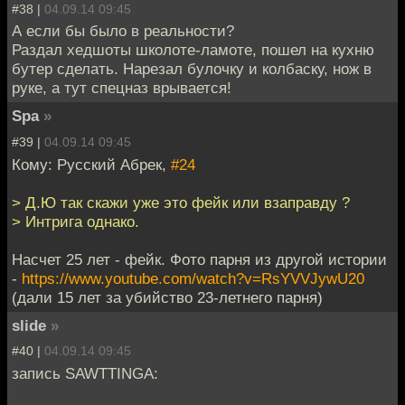
#38 |
04.09.14 09:45
А если бы было в реальности?
Раздал хедшоты школоте-ламоте, пошел на кухню
бутер сделать. Нарезал булочку и колбаску, нож в
руке, а тут спецназ врывается!
Spa
»
#39 |
04.09.14 09:45
Кому: Русский Абрек,
#24
> Д.Ю так скажи уже это фейк или взаправду ?
> Интрига однако.
Насчет 25 лет - фейк. Фото парня из другой истории
-
https://www.youtube.com/watch?v=RsYVVJywU20
(дали 15 лет за убийство 23-летнего парня)
slide
»
#40 |
04.09.14 09:45
запись SAWTTINGA: