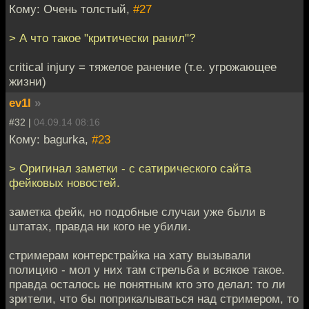
Кому: Очень толстый,
#27
> А что такое "критически ранил"?
critical injury = тяжелое ранение (т.е. угрожающее
жизни)
ev1l
»
#32 |
04.09.14 08:16
Кому: bagurka,
#23
> Оригинал заметки - с сатирического сайта
фейковых новостей.
заметка фейк, но подобные случаи уже были в
штатах, правда ни кого не убили.
стримерам контерстрайка на хату вызывали
полицию - мол у них там стрельба и всякое такое.
правда осталось не понятным кто это делал: то ли
зрители, что бы поприкалываться над стримером, то