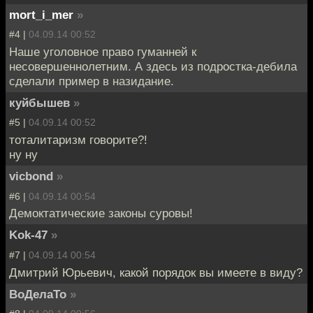
mort_i_mer
»
#4 |
04.09.14 00:52
Наше уголовное право гуманней к
несовершеннолетним. А здесь из подростка-дебила
сделали пример в назидание.
куйбышев
»
#5 |
04.09.14 00:52
тоталитаризм говорите?!
ну ну
vicbond
»
#6 |
04.09.14 00:54
Демоктатические законы суровы!
Kok-47
»
#7 |
04.09.14 00:54
Дмитрий Юрьевич, какой порядок вы имеете в виду?
ВоДелаТо
»