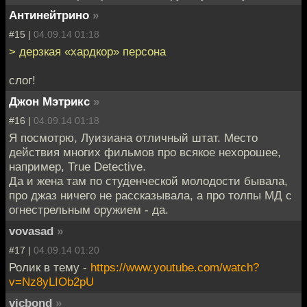
Антинейтрино
»
#15 |
04.09.14 01:18
> дерзкая «хардкор» персона
слог!
Джон Мэтрикс
»
#16 |
04.09.14 01:18
Я посмотрю, Луизиана отличный штат. Место
действия многих фильмов про всякое нехорошее,
например, True Detective.
Да и жена там по студенческой молодости бывала,
про джаз ничего не рассказывала, а про толпы МД с
огнестрельным оружием - да.
vovasad
»
#17 |
04.09.14 01:20
Ролик в тему -
https://www.youtube.com/watch?
v=Nz8yLIOb2pU
vicbond
»