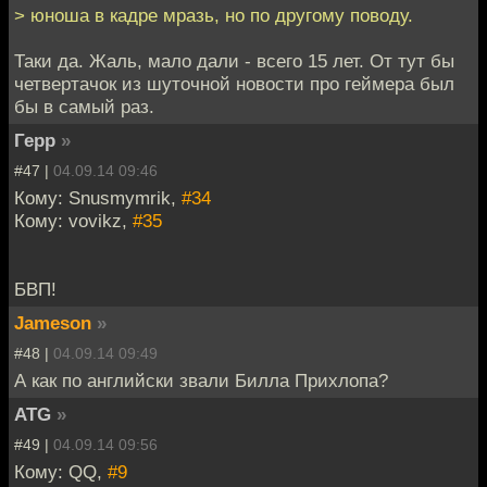
> юноша в кадре мразь, но по другому поводу.
Таки да. Жаль, мало дали - всего 15 лет. От тут бы
четвертачок из шуточной новости про геймера был
бы в самый раз.
Герр
»
#47 |
04.09.14 09:46
Кому: Snusmymrik,
#34
Кому: vovikz,
#35
БВП!
Jameson
»
#48 |
04.09.14 09:49
А как по английски звали Билла Прихлопа?
ATG
»
#49 |
04.09.14 09:56
Кому: QQ,
#9