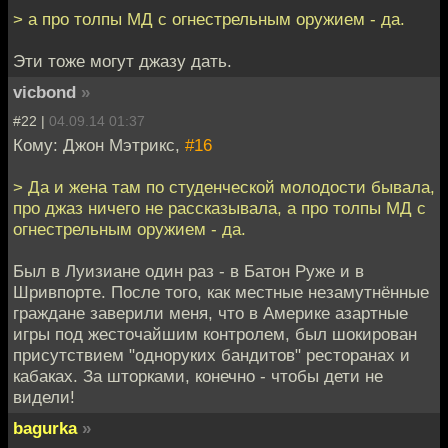
> а про толпы МД с огнестрельным оружием - да.
Эти тоже могут джазу дать.
vicbond
»
#22 |
04.09.14 01:37
Кому: Джон Мэтрикс,
#16
> Да и жена там по студенческой молодости бывала,
про джаз ничего не рассказывала, а про толпы МД с
огнестрельным оружием - да.
Был в Луизиане один раз - в Батон Руже и в
Шривпорте. После того, как местные незамутнённые
граждане заверили меня, что в Америке азартные
игры под жесточайшим контролем, был шокирован
присутствием "одноруких бандитов" ресторанах и
кабаках. За шторками, конечно - чтобы дети не
видели!
bagurka
»