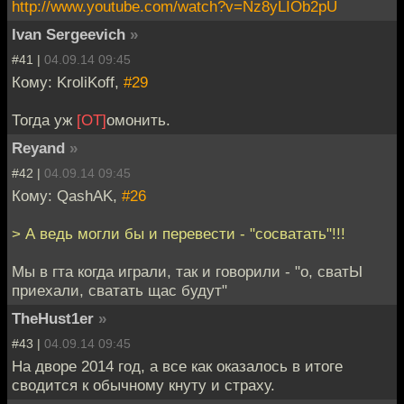
http://www.youtube.com/watch?v=Nz8yLIOb2pU
Ivan Sergeevich
»
#41 |
04.09.14 09:45
Кому: KroliKoff,
#29
Тогда уж
[ОТ]
омонить.
Reyand
»
#42 |
04.09.14 09:45
Кому: QashAK,
#26
> А ведь могли бы и перевести - "сосватать"!!!
Мы в гта когда играли, так и говорили - "о, сватЫ
приехали, сватать щас будут"
TheHust1er
»
#43 |
04.09.14 09:45
На дворе 2014 год, а все как оказалось в итоге
сводится к обычному кнуту и страху.