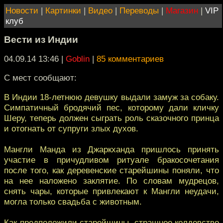
Новости
|
Картинки
|
Видео
|
Переводы
|
Магазин
|
VIP
клуб
Вести из Индии
04.09.14 13:46
|
Goblin
|
85 комментариев
С мест сообщают:
В Индии 18-летнюю девушку выдали замуж за собаку.
Симпатичный бродячий пес, которому дали кличку
Шеру, теперь должен сыграть роль сказочного принца
и отогнать от супруги злых духов.
Мангли Манда из Джаркханда пришлось принять
участие в причудливом ритуале бракосочетания
после того, как деревенские старейшины поняли, что
на нее наложено заклятие. По словам мудрецов,
снять чары, которые привлекают к Мангли неудачи,
могла только свадьба с животным.
Как предположили старейшины, страшное колдовство