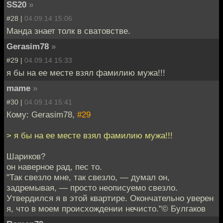
SS20
»
#28 |
04.09.14 15:06
Манда знает толк в сватовстве.
Gerasim78
»
#29 |
04.09.14 15:33
я бы на ее месте взял фамилию мужа!!!
mame
»
#30 |
04.09.14 15:41
Кому: Gerasim78,
#29
> я бы на ее месте взял фамилию мужа!!!
Шариков?
он наверное рад, пес то.
"Так свезло мне, так свезло, — думал он,
задремывая, — просто неописуемо свезло.
Утвердился я в этой квартире. Окончательно уверен
я, что в моем происхождении нечисто."© Булгаков