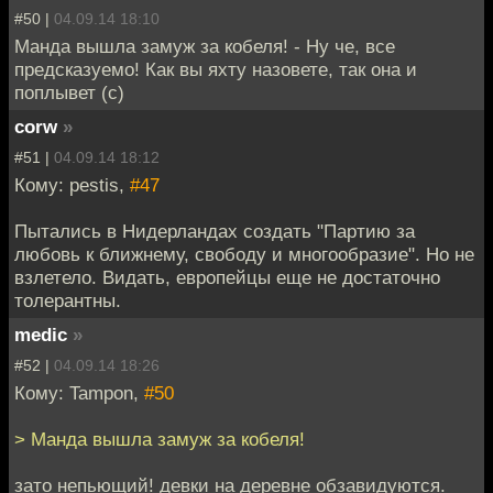
#50 |
04.09.14 18:10
Манда вышла замуж за кобеля! - Ну че, все
предсказуемо! Как вы яхту назовете, так она и
поплывет (с)
corw
»
#51 |
04.09.14 18:12
Кому: pestis,
#47
Пытались в Нидерландах создать "Партию за
любовь к ближнему, свободу и многообразие". Но не
взлетело. Видать, европейцы еще не достаточно
толерантны.
medic
»
#52 |
04.09.14 18:26
Кому: Tampon,
#50
> Манда вышла замуж за кобеля!
зато непьющий! девки на деревне обзавидуются.