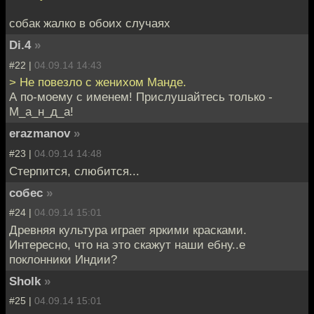
собак жалко в обоих случаях
Di.4
»
#22 |
04.09.14 14:43
> Не повезло с женихом Манде.
А по-моему с именем! Прислушайтесь только -
М_а_н_д_а!
erazmanov
»
#23 |
04.09.14 14:48
Стерпится, слюбится...
собес
»
#24 |
04.09.14 15:01
Древняя культура играет яркими красками.
Интересно, что на это скажут наши ебну..е
поклонники Индии?
Sholk
»
#25 |
04.09.14 15:01