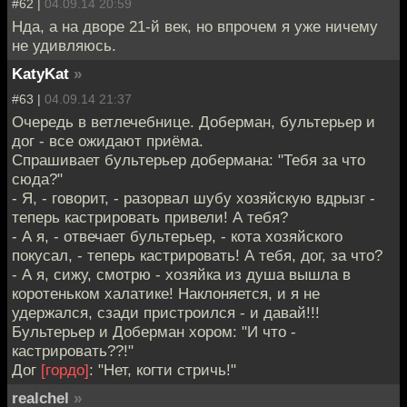
#62 |
04.09.14 20:59
Нда, а на дворе 21-й век, но впрочем я уже ничему
не удивляюсь.
KatyKat
»
#63 |
04.09.14 21:37
Очередь в ветлечебнице. Доберман, бультерьер и
дог - все ожидают приёма.
Спрашивает бультерьер добермана: "Тебя за что
сюда?"
- Я, - говорит, - разорвал шубу хозяйскую вдрызг -
теперь кастрировать привели! А тебя?
- А я, - отвечает бультерьер, - кота хозяйского
покусал, - теперь кастрировать! А тебя, дог, за что?
- А я, сижу, смотрю - хозяйка из душа вышла в
коротеньком халатике! Наклоняется, и я не
удержался, сзади пристроился - и давай!!!
Бультерьер и Доберман хором: "И что -
кастрировать??!"
Дог
[гордо]
: "Нет, когти стричь!"
realchel
»