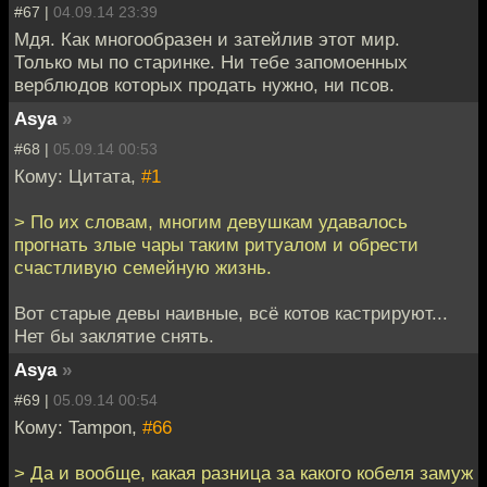
#67 |
04.09.14 23:39
Мдя. Как многообразен и затейлив этот мир.
Только мы по старинке. Ни тебе запомоенных
верблюдов которых продать нужно, ни псов.
Asya
»
#68 |
05.09.14 00:53
Кому: Цитата,
#1
> По их словам, многим девушкам удавалось
прогнать злые чары таким ритуалом и обрести
счастливую семейную жизнь.
Вот старые девы наивные, всё котов кастрируют...
Нет бы заклятие снять.
Asya
»
#69 |
05.09.14 00:54
Кому: Tampon,
#66
> Да и вообще, какая разница за какого кобеля замуж