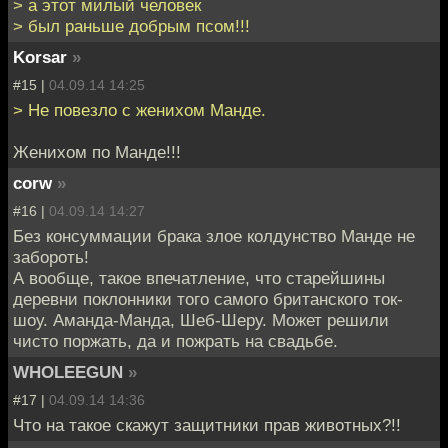
> а этот милый человек
> был раньше добрым псом!!!
Korsar
»
#15 |
04.09.14 14:25
> Не повезло с женихом Манде.
Женихом по Манде!!!
corw
»
#16 |
04.09.14 14:27
Без консуммации брака злое колдунство Манде не
забороть!
А вообще, такое впечатление, что старейшины
деревни поклонники того самого британского ток-
шоу. Аманда-Манда, Шеб-Шеру. Может решили
чисто поржать, да и пожрать на свадьбе.
WHOLEEGUN
»
#17 |
04.09.14 14:36
Что на такое скажут защитники прав животных?!!