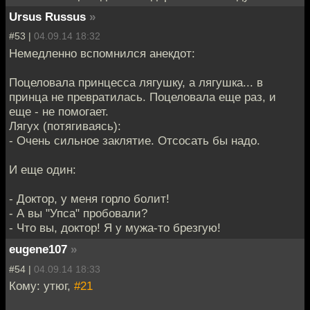
Ursus Russus
»
#53 |
04.09.14 18:32
Немедленно вспомнился анекдот:
Поцеловала принцесса лягушку, а лягушка... в
принца не превратилась. Поцеловала еще раз, и
еще - не помогает.
Лягух (потягиваясь):
- Очень сильное заклятие. Отсосать бы надо.
И еще один:
- Доктор, у меня горло болит!
- А вы "Упса" пробовали?
- Что вы, доктор! Я у мужа-то брезгую!
eugene107
»
#54 |
04.09.14 18:33
Кому: утюг,
#21