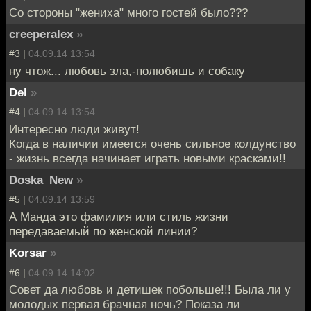
Со стороны "жениха" много гостей было???
creeperalex
»
#3 |
04.09.14 13:54
ну чтож... любовь зла,-полюбишь и собаку
Del
»
#4 |
04.09.14 13:54
Интересно люди живут!
Когда в наличии имеется очень сильное колдунство
- жизнь всегда начинает играть новыми красками!!
Doska_New
»
#5 |
04.09.14 13:59
А Манда это фамилия или стиль жизни
передаваемый по женской линии?
Korsar
»
#6 |
04.09.14 14:02
Совет да любовь и детишек побольше!!! Была ли у
молодых первая брачная ночь? Показа ли