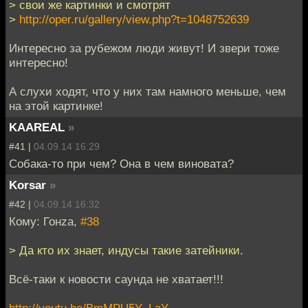
> свои же картинки и смотрят
>
http://oper.ru/gallery/view.php?t=1048752639
Интересно за рубежом люди живут! И звери тоже
интересно!
А слухи ходят, что у них там намного меньше, чем
на этой картинке!
KAAREAL
»
#41 |
04.09.14 16:29
Собака-то при чем? Она в чем виновата?
Korsar
»
#42 |
04.09.14 16:32
Кому: Гонzа,
#38
> Да кто их знает, индусы такие затейники.
Всё-таки к новости саунда не хватает!!!
http://youtu.be/BmMPU5Y_LaY