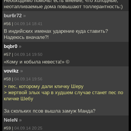
Необходимо помочь! есть мнение, что холодные,
неотапливаемые дома повышают толлерантность:)
bur6r72
»
#56 |
04.09.14 18:41
В индийских именах ударение куда ставить?
Надеюсь вначале?!
bqbr0
»
#57 |
04.09.14 19:50
«Кому и кобыла невеста!» ©
vovikz
»
#58 |
04.09.14 19:56
> пес, которому дали кличку Шеру
> жертвой злых чар в худшем случае станет пес по
кличке Шебу
За скольких псов вышла замуж Манда?
NeleN
»
#59 |
04.09.14 20:25