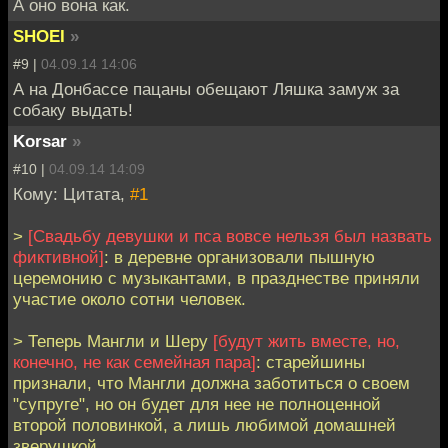
А оно вона как.
SHOEI
»
#9 |
04.09.14 14:06
А на Донбассе пацаны обещают Ляшка замуж за
собаку выдать!
Korsar
»
#10 |
04.09.14 14:09
Кому: Цитата,
#1
>
[Свадьбу девушки и пса вовсе нельзя был назвать
фиктивной]
: в деревне организовали пышную
церемонию с музыкантами, в празднестве приняли
участие около сотни человек.
> Теперь Мангли и Шеру
[будут жить вместе, но,
конечно, не как семейная пара]
: старейшины
признали, что Мангли должна заботиться о своем
"супруге", но он будет для нее не полноценной
второй половинкой, а лишь любимой домашней
зверушкой.