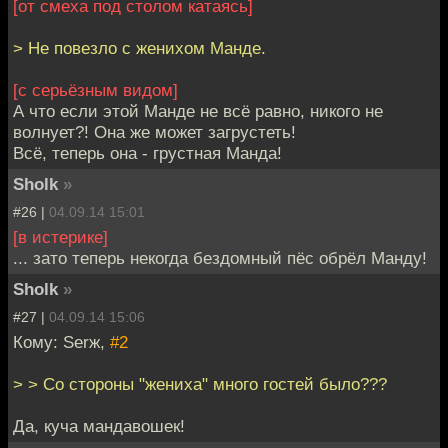
[от смеха под столом катаясь]
> Не повезло с женихом Манде.
[с серьёзным видом]
А что если этой Манде не всё равно, никого не
волнует?! Она же может загрустеть!
Всё, теперь она - грустная Манда!
Sholk
»
#26 |
04.09.14 15:01
[в истерике]
... зато теперь некогда бездомный пёс обрёл Манду!
Sholk
»
#27 |
04.09.14 15:06
Кому: Serж,
#2
> > Со стороны "жениха" много гостей было???
Да, куча мандавошек!