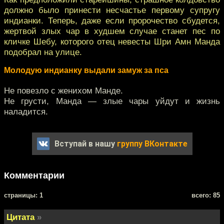
должно было принести несчастье первому супругу
индианки. Теперь, даже если пророчество сбудется,
жертвой злых чар в худшем случае станет пес по
кличке Шебу, которого отец невесты Шри Амн Манда
подобрал на улице.
Молодую индианку выдали замуж за пса
Не повезло с женихом Манде.
Не грусти, Манда — злые чары уйдут и жизнь
наладится.
Вступай в нашу
группу ВКонтакте
Комментарии
cтраницы: 1
всего: 85
Цитата
»