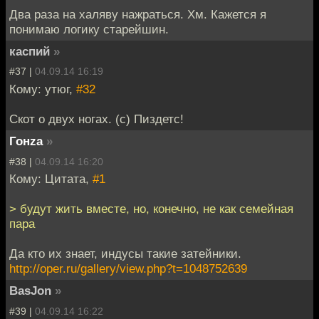
Два раза на халяву нажраться. Хм. Кажется я
понимаю логику старейшин.
каспий
»
#37 |
04.09.14 16:19
Кому: утюг,
#32
Скот о двух ногах. (с) Пиздетс!
Гонzа
»
#38 |
04.09.14 16:20
Кому: Цитата,
#1
> будут жить вместе, но, конечно, не как семейная
пара
Да кто их знает, индусы такие затейники.
http://oper.ru/gallery/view.php?t=1048752639
BasJon
»
#39 |
04.09.14 16:22