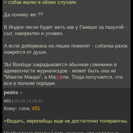
> собак жалко в обоих случаях
Да почему же ??
В Индии песик будет жить как у Ганеши за пазухой -
сыт, накормлен и ухожен.
А если добермана на ляшко поженят - собачка разок
нажрется от души.
ЗЫ Вообще закрадывается обычное сомнение в
адекватности журнализдов - может быть она не
"Мангли Манда", а Ма
[у]
гли. Тогда получается, что
все в полном порядке.
pestis
»
#55 |
04.09.14 18:41
Кому: corw,
#51
>Видать, европейцы еще не достаточно толерантны.