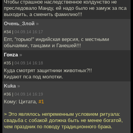
Чтобы страшное наследственное колдунство не
преследовало Манду, ей надо было не замуж за пса
выходить, а сменить фамилию!!!
Очень_Злой
»
#34 |
04.09.14 16:17
Епт, "горько!" индийская версия, с местными
обычаями, танцами и Ганешей!!!
Гонzа
»
#35 |
04.09.14 16:18
Куда смотрят защитники животных?!!
Кидают пса под молотки.
Kuka
»
#36 |
04.09.14 16:19
Кому: Цитата,
#1
> Это являлось непременным условием ритуала:
свадьба с собакой должна быть не менее богатой,
чем праздник по поводу традиционного брака.