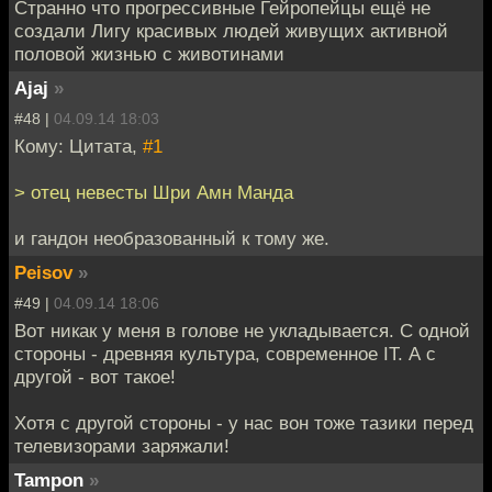
Странно что прогрессивные Гейропейцы ещё не
создали Лигу красивых людей живущих активной
половой жизнью с животинами
Ajaj
»
#48 |
04.09.14 18:03
Кому: Цитата,
#1
> отец невесты Шри Амн Манда
и гандон необразованный к тому же.
Peisov
»
#49 |
04.09.14 18:06
Вот никак у меня в голове не укладывается. С одной
стороны - древняя культура, современное IT. А с
другой - вот такое!
Хотя с другой стороны - у нас вон тоже тазики перед
телевизорами заряжали!
Tampon
»