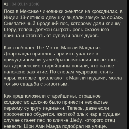
#1 |
04.09.14 13:46
Пока в Мексике чиновники женятся на крокодилах, в
Индии 18-летнюю девушку выдали замуж за собаку.
Симпатичный бродячий пес, которому дали кличку
Шеру, теперь должен сыграть роль сказочного
принца и отогнать от супруги злых духов.
Как сообщает The Mirror, Мангли Манда из
Джаркханда пришлось принять участие в
причудливом ритуале бракосочетания после того,
как деревенские старейшины поняли, что на нее
наложено заклятие. По словам мудрецов, снять
чары, которые привлекают к Мангли неудачи, могла
только свадьба с животным.
Как предположили старейшины, страшное
колдовство должно было принести несчастье
первому супругу индианки. Теперь, даже если
пророчество сбудется, жертвой злых чар в худшем
случае станет пес по кличке Шебу, которого отец
невесты Шри Амн Манда подобрал на улице.