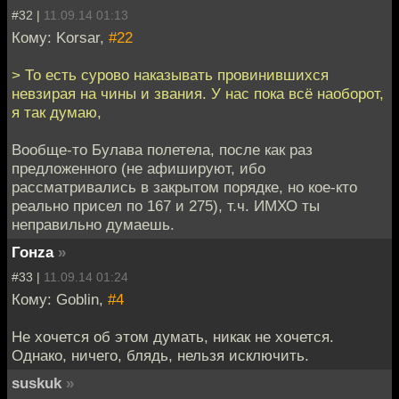
#32 |
11.09.14 01:13
Кому: Korsar,
#22
> То есть сурово наказывать провинившихся
невзирая на чины и звания. У нас пока всё наоборот,
я так думаю,
Вообще-то Булава полетела, после как раз
предложенного (не афишируют, ибо
рассматривались в закрытом порядке, но кое-кто
реально присел по 167 и 275), т.ч. ИМХО ты
неправильно думаешь.
Гонzа
»
#33 |
11.09.14 01:24
Кому: Goblin,
#4
Не хочется об этом думать, никак не хочется.
Однако, ничего, блядь, нельзя исключить.
suskuk
»