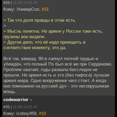
#34 |
11.09.14 01:25
Кому: УниверСол,
#31
> Так что доля правды в этом есть.
>
> Мысль понятна. Но армия у России таки есть,
грузины вон видели.
> Другое дело, что её надо приводить в
соответствие моменту, это да.
Всё так, камрад. 90-е хапнул полной грудью и
убеждён, что полный Пэ был всё же при Сердюкове.
Проблем хватает, годы развала бесследно не
прошли. Но армия есть и это (без пафоса) лучшая
армия мира. Одно вооружение чего стоит. А когда
оно помножено на русский дух - это несокрушимая
мощь.
codewarrior
»
#35 |
11.09.14 01:47
Кому: iceboy959,
#10