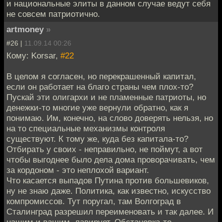
и национальные элиты в данном случае ведут себя
не совсем патриотично.
artmoney
»
#26 |
11.09.14 00:26
Кому: Korsar,
#22
В целом я согласен, но перекрашенный капитал,
если он работает на благо страны чем плох-то?
Пускай эти олигархи и не пламенные патриоты, но
денежки-то многие уже вернули обратно, как я
понимаю. Им, конечно, на слово доверять нельзя, но
на то специальные механизмы контроля
существуют. К тому же, куда без капитала-то?
Отбирать у своих - неправильно, не поймут, а вот
чтобы выгоднее было дела дома проворачивать, чем
за кордоном - это неплохой вариант.
Что касается выпадов Путина против большевиков,
ну не знаю даже. Политика, как известно, искусство
компромиссов. Тут поругал, там Волгоград в
Сталинград разрешил переименовать и так далее. И
нашим и вашим, лавирует. Обстановка-то