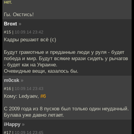
нет.
Гы. Окстись!
Broxt
»
#15 |
10.09.14 23:42
Кадры решают всё (с)
Будут грамотные и преданные люди у руля - будет
победа и мир. Будут всякие мрази сидеть у рычагов
- будет как на Украине.
Очевидные вещи, казалось бы.
m0csk
»
#16 |
10.09.14 23:43
Кому: Ledyaev,
#6
С 2009 года из 8 пусков был только один неудачный.
Булава уже давно летает.
iHappy
»
#17 |
10.09.14 23:45