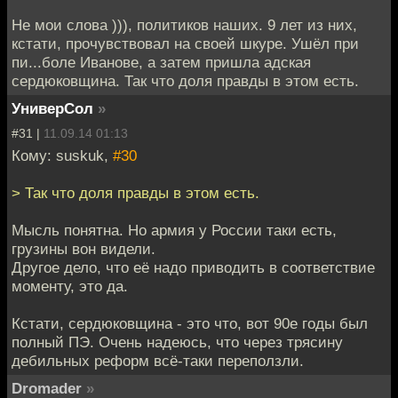
Не мои слова ))), политиков наших. 9 лет из них,
кстати, прочувствовал на своей шкуре. Ушёл при
пи...боле Иванове, а затем пришла адская
сердюковщина. Так что доля правды в этом есть.
УниверСол
»
#31 |
11.09.14 01:13
Кому: suskuk,
#30
> Так что доля правды в этом есть.
Мысль понятна. Но армия у России таки есть,
грузины вон видели.
Другое дело, что её надо приводить в соответствие
моменту, это да.
Кстати, сердюковщина - это что, вот 90е годы был
полный ПЭ. Очень надеюсь, что через трясину
дебильных реформ всё-таки переползли.
Dromader
»