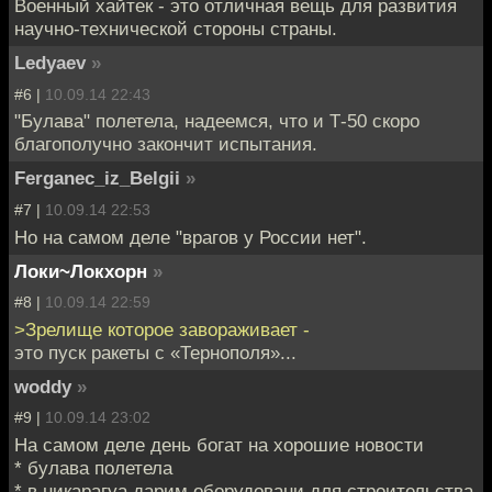
Военный хайтек - это отличная вещь для развития
научно-технической стороны страны.
Ledyaev
»
#6 |
10.09.14 22:43
"Булава" полетела, надеемся, что и Т-50 скоро
благополучно закончит испытания.
Ferganec_iz_Belgii
»
#7 |
10.09.14 22:53
Но на самом деле "врагов у России нет".
Локи~Локхорн
»
#8 |
10.09.14 22:59
>Зрелище которое завораживает -
это пуск ракеты с «Тернополя»...
woddy
»
#9 |
10.09.14 23:02
На самом деле день богат на хорошие новости
* булава полетела
* в никарагуа дарим оборудовани для строительства