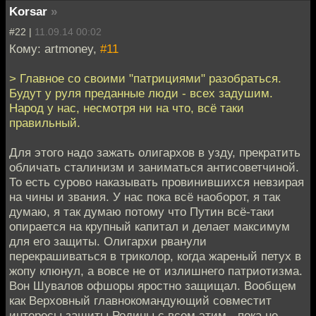
Korsar
»
#22 |
11.09.14 00:02
Кому: artmoney,
#11
> Главное со своими "патрициями" разобраться.
Будут у руля преданные люди - всех задушим.
Народ у нас, несмотря ни на что, всё таки
правильный.
Для этого надо зажать олигархов в узду, прекратить
обличать сталинизм и заниматься антисоветчиной.
То есть сурово наказывать провинившихся невзирая
на чины и звания. У нас пока всё наоборот, я так
думаю, я так думаю потому что Путин всё-таки
опирается на крупный капитал и делает максимум
для его защиты. Олигархи рванули
перекрашиваться в триколор, когда жареный петух в
жопу клюнул, а вовсе не от излишнего патриотизма.
Вон Шувалов офшоры яростно защищал. Вообщем
как Верховный главнокомандующий совместит
интересы защиты Родины с всем этим - пока не