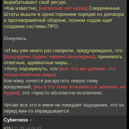
вырабатывают свой ресурс.
>Как известно,
[несколько лет назад]
Соединенные
Штаты вышли в одностороннем порядке из договора
о противоракетной обороне, полном ходом идет
создание системы ПРО.
Очнулись.
>И мы уже много раз говорили, предупреждали, что
[вынуждены будем, именно вынуждены]
, принимать
ответные, адекватные меры...
>Хочу подчеркнуть, что
[все, что мы делаем, это
только ответные меры]
Кое-кому хочется раскрутить новую гонку
вооружений,
[мы в эту гонку втягиваться, конечно, не
будем]
, это >просто абсолютно исключено.
Читаю все это и меня не покидает ощущение, что он
перед кем-то оправдывается.
Cyberness
»
#39 |
11.09.14 04:49