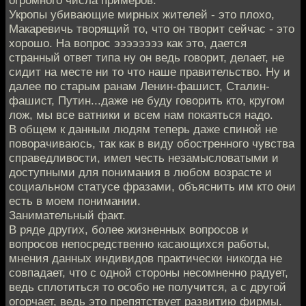
огромного числа примеров.
Укропы убивающие мирных жителей - это плохо,
Макаревичь творящий то, что он творит сейчас - это
хорошо. На вопрос ээээээээ как это, дается
странный ответ типа ну он ведь говорит, делает, не
сидит на месте ни то что наше правительство. Ну и
далее по старым ранам Ленин-фашист, Сталин-
фашист, Путин...даже не буду говорить кто, кругом
лож, мы все ватники и всем нам покаяться надо.
В общем к данным людям теперь даже спиной не
поворачиваюсь, так как в виду обостренного чувства
справедливости, имел честь незамысловатыми и
доступными для понимания в любом возрасте и
социальном статусе фразами, объяснить им кто они
есть в моем понимании.
Занимательный факт.
В ряде других, более жизненных вопросов и
вопросов непосредственно касающихся работы,
мнения данных индивидов практически никогда не
совпадает, что с одной стороны несомненно радует,
ведь сплотиться то особо не получится, а с другой
огорчает, ведь это препятствует развитию фирмы.