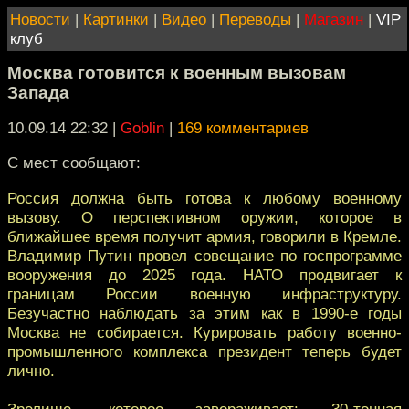
Новости
|
Картинки
|
Видео
|
Переводы
|
Магазин
|
VIP
клуб
Москва готовится к военным вызовам
Запада
10.09.14 22:32
|
Goblin
|
169 комментариев
С мест сообщают:
Россия должна быть готова к любому военному
вызову. О перспективном оружии, которое в
ближайшее время получит армия, говорили в Кремле.
Владимир Путин провел совещание по госпрограмме
вооружения до 2025 года. НАТО продвигает к
границам России военную инфраструктуру.
Безучастно наблюдать за этим как в 1990-е годы
Москва не собирается. Курировать работу военно-
промышленного комплекса президент теперь будет
лично.
Зрелище, которое завораживает: 30-тонная