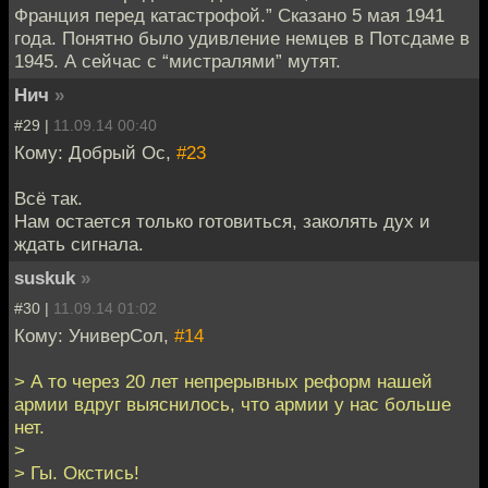
Франция перед катастрофой.” Сказано 5 мая 1941
года. Понятно было удивление немцев в Потсдаме в
1945. А сейчас с “мистралями” мутят.
Нич
»
#29 |
11.09.14 00:40
Кому: Добрый Ос,
#23
Всё так.
Нам остается только готовиться, заколять дух и
ждать сигнала.
suskuk
»
#30 |
11.09.14 01:02
Кому: УниверСол,
#14
> А то через 20 лет непрерывных реформ нашей
армии вдруг выяснилось, что армии у нас больше
нет.
>
> Гы. Окстись!