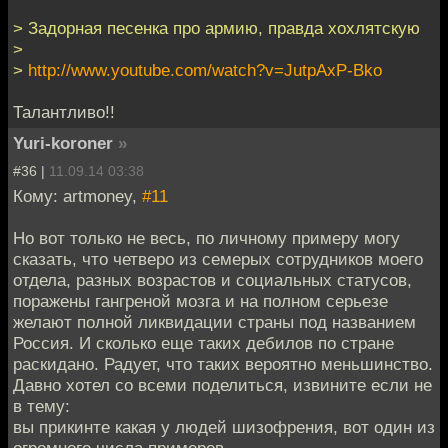
> Задорная песенка про армию, правда хохлятскую
>
>
http://www.youtube.com/watch?v=JutpAxP-Bko
Талантливо!!
Yuri-koroner
»
#36 |
11.09.14 03:38
Кому: artmoney,
#11
Но вот только не весь, по личному примеру могу
сказать, что четверо из семерых сотрудников моего
отдела, разных возрастов и социальных статусов,
поражены гангреной мозга и на полном серьезе
желают полной ликвидации страны под названием
Россия. И сколько еще таких дебилов по стране
раскидано. Радует, что таких вероятно меньшинство.
Давно хотел со всеми поделиться, извините если не
в тему:
вы прикинте какая у людей шизофрения, вот один из