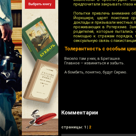
предпочитали закрывать глаза н
Попытки привлечь внимание об
Йоркшире, царят поистине ср
доклады и призывали местных п
проживающих в Ротерхэме. Зая
родителей, которые пытались 
помощью к стражам порядка, т
сексуальную связь с пакистанца
Толерантность с особым ци
Весело там у них, в Бриташке.
Главное — извиниться и забыть.
А бомбить, понятно, будут Сирию.
Комментарии
cтраницы: 1 |
2