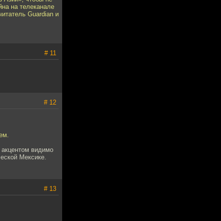
йна на телеканале
итатель Guardian и
# 11
# 12
ем.
м акцентом видимо
ческой Мексике.
# 13