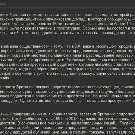
14:01
ликобритания не может оправиться от шока после скандала, который ра
итанские правозащитники опубликовали доклад, в котором сообщалось, ч
ние в 257 тысяч человек за 16 лет пакистанцы изнасиловали более 1,4 
вших были позже вовлечены в проституцию. Особый цинизм состоял в то
 знали об этом, но предпочитали закрывать глаза на происходящее, что
внимание общественности к тому, что в XXI веке в небольшом городке,
царят поистине средневековые нравы, предпринимались неоднократно.
ады и призывали местных полицейских начать расследование массовых
выходцев из Азии, проживающих в Ротерхэме. Заявления изнасилованн
ировали или же арестовывали родителей, которые пытались спасти свои
 жертвы, когда они обращались за помощью к стражам порядка, те смот
ткрыто обвиняли в том, что они вступили в сексуальную связь с пакист
анию.
о власти Британии, наконец, обратят внимание на происходящее, появила
чин, которых судья назвал сексуальными хищниками, получили большие
очек-подростков и вовлечение их в проституцию. На детей нападали в 
площадках. Однако этим все и ограничилось — остальные преступники п
анный правозащитниками в конце августа, заставил Британию содрогнут
ксис Джей сообщила, что с 1997 по 2013 год пакистанцы изнасиловали 
ростков. В основном все они были из неблагополучных семей. «Трудно о
 похищали, избивали, насиловали и продавали в другие населенные пун
ых случаях детей обливали бензином и грозили поджечь, запугивали ор