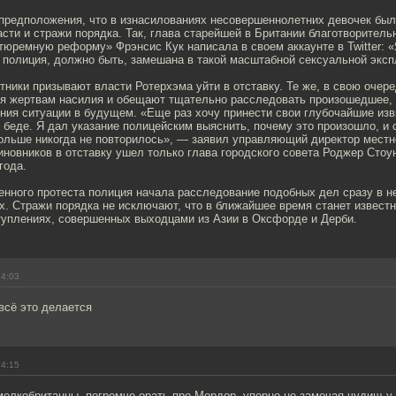
 предположения, что в изнасилованиях несовершеннолетних девочек бы
сти и стражи порядка. Так, глава старейшей в Британии благотворитель
тюремную реформу» Фрэнсис Кук написала в своем аккаунте в Twitter: «
 полиция, должно быть, замешана в такой масштабной сексуальной эксп
ники призывают власти Ротерхэма уйти в отставку. Те же, в свою очере
ия жертвам насилия и обещают тщательно расследовать произошедшее, 
ния ситуации в будущем. «Еще раз хочу принести свои глубочайшие изви
беде. Я дал указание полицейским выяснить, почему это произошло, и 
больше никогда не повторилось», — заявил управляющий директор местн
иновников в отставку ушел только глава городского совета Роджер Стоу
года.
енного протеста полиция начала расследование подобных дел сразу в н
х. Стражи порядка не исключают, что в ближайшее время станет известн
уплениях, совершенных выходцами из Азии в Оксфорде и Дерби.
14:03
всё это делается
14:15
мелкобританцы, погромче орать про Мордор, упорно не замечая чудищ у 