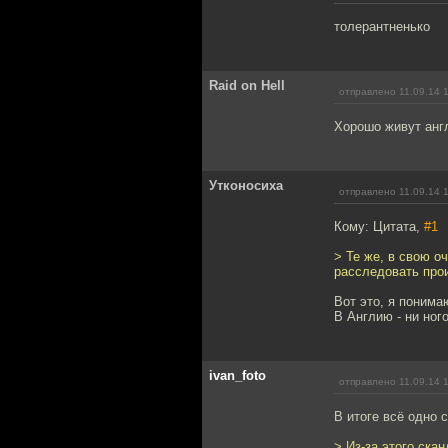
толерантненько
Raid on Hell
отправлено 11.09.14 
Хорошо живут англ
Утконосиха
отправлено 11.09.14 
Кому: Цитата,
#1
> Те же, в свою о
расследовать про
Вот это, я понима
В Англию - ни ного
ivan_foto
отправлено 11.09.14 
В итоге всё одно 
> Из-за этого ска