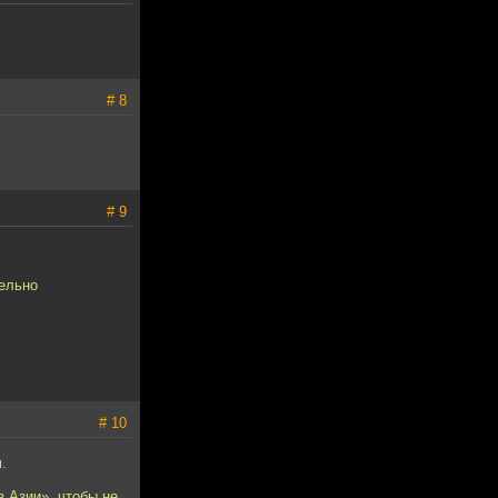
# 8
# 9
тельно
# 10
.
з Азии», чтобы не