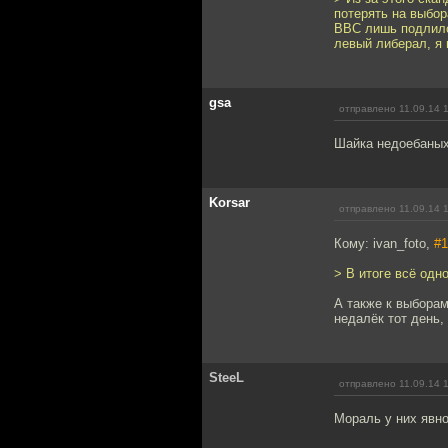
потерять на выбо
ВВС лишь подлило 
левый либерал, я 
gsa
отправлено 11.09.14 
Шайка недоебаных
Korsar
отправлено 11.09.14 
Кому: ivan_foto,
#1
> В итоге всё одн
А также к выборам
недалёк тот день,
SteeL
отправлено 11.09.14 
Мораль у них явно