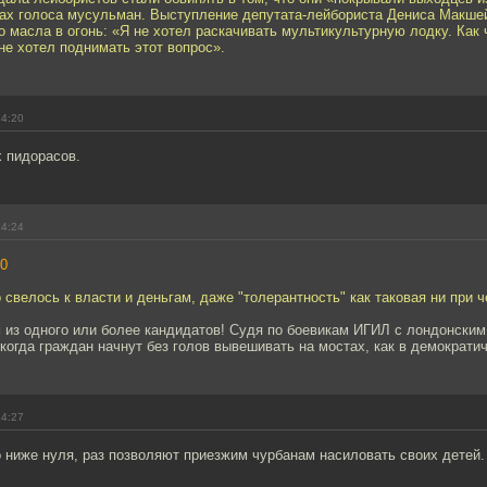
рах голоса мусульман. Выступление депутата-лейбориста Дениса Макше
масла в огонь: «Я не хотел раскачивать мультикультурную лодку. Как ч
не хотел поднимать этот вопрос».
14:20
 пидорасов.
14:24
0
о свелось к власти и деньгам, даже "толерантность" как таковая ни при ч
 из одного или более кандидатов! Судя по боевикам ИГИЛ с лондонски
 когда граждан начнут без голов вывешивать на мостах, как в демократи
14:27
 ниже нуля, раз позволяют приезжим чурбанам насиловать своих детей.