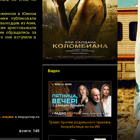
ложенном в Южном
ники публиковали
выходцев из Азии,
 же арестовывали
они обращались за
о они вступили в
Видео
ь
лендинг
в megagroup.ru
Трамп против родильного туризма,
безработица из-за ИИ
всего: 145