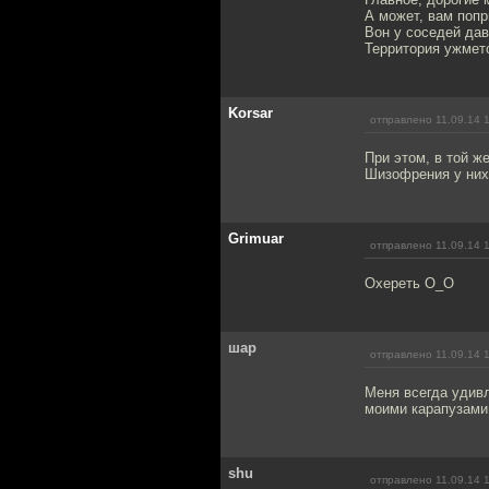
А может, вам попр
Вон у соседей дав
Территория ужмет
Korsar
отправлено 11.09.14 
При этом, в той ж
Шизофрения у них
Grimuar
отправлено 11.09.14 
Охереть O_O
шар
отправлено 11.09.14 
Меня всегда удивл
моими карапузами,
shu
отправлено 11.09.14 