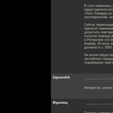
В сети появились
представители вла
«Лига Ховарда за 
конспирологам, но
Сейчас правозащит
приносят извинен
допустить повторе
получил помощи в 
в Ротерхэме это 
Кимбер. Из всех ч
должность с 2003 
На волне обществ
английских города
чудовищных прест
Zapravshik
отправлено 11.09.14 
Интересно, зачем 
Муромец
отправлено 11.09.14 
Главное, дорогие 