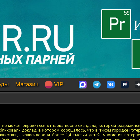
оды
Магазин
VIP
не может оправиться от шока после скандала, который разразился 
бликовали доклад, в котором сообщалось, что в тихом городке Ротер
пакистанцы изнасиловали более 1,4 тысячи детей, многие из потер
обый цинизм состоял в том, что полиция и местные чиновники з