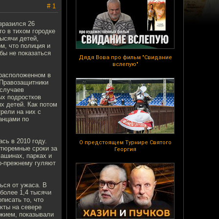
# 1
зразился 26
то в тихом городке
тысячи детей,
м, что полиция и
бы не показаться
Дядя Вова про фильм "Свидание
вслепую"
 расположенном в
 Правозащитники
 случаев
ых подростков
х детей. Как потом
рели на них с
анцами по
сь в 2010 году.
О предстоящем Турнире Святого
 тюремные сроки за
Георгия
машинах, парках и
о-прежнему гуляют
ься от ужаса. В
более 1,4 тысячи
писать то, что
кты на севере
ужием, показывали