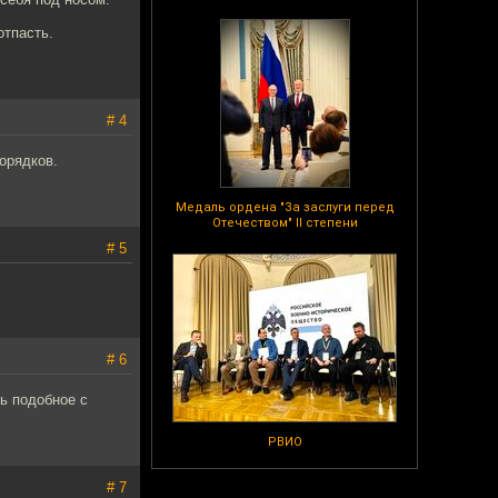
отпасть.
# 4
орядков.
Медаль ордена "За заслуги перед
Отечеством" II степени
# 5
# 6
ь подобное с
РВИО
# 7