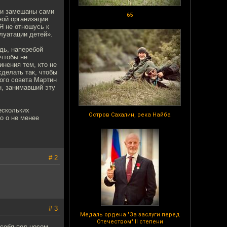
ли замешаны сами
65
ной организации
Я не отношусь к
луатации детей».
дь, наперебой
чтобы не
нения тем, кто не
сделать так, чтобы
ого совета Мартин
н, занимавший эту
ескольких
Остров Сахалин, река Найба
о о не менее
# 2
# 3
Медаль ордена "За заслуги перед
Отечеством" II степени
себя под носом.