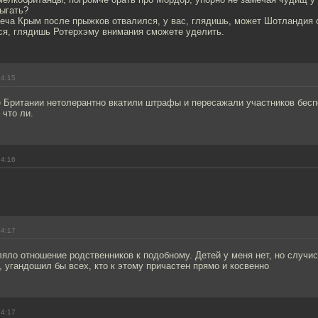
ыгать?
еча Крым после прыжков отвалился, у вас, глядишь, может Шотландия 
ся, глядишь Ротерхэму внимания сможете уделить.
14:15
е Британии нетолерантно вкатили штрафы и пересажали участников бесп
 что ли.
14:16
14:17
яло отношение родственников к подобному. Детей у меня нет, но случис
 угандошил бы всех, кто к этому причастен прямо и косвенно
14:17