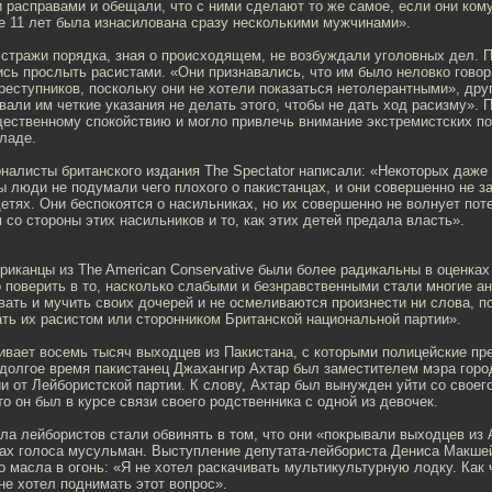
 расправами и обещали, что с ними сделают то же самое, если они кому
е 11 лет была изнасилована сразу несколькими мужчинами».
 стражи порядка, зная о происходящем, не возбуждали уголовных дел. 
сь прослыть расистами. «Они признавались, что им было неловко говор
еступников, поскольку они не хотели показаться нетолерантными», дру
вали им четкие указания не делать этого, чтобы не дать ход расизму». 
щественному спокойствию и могло привлечь внимание экстремистских по
ладе.
рналисты британского издания The Spectator написали: «Некоторых даже
бы люди не подумали чего плохого о пакистанцах, и они совершенно не 
детях. Они беспокоятся о насильниках, но их совершенно не волнует по
 со стороны этих насильников и то, как этих детей предала власть».
иканцы из The American Conservative были более радикальны в оценках
 поверить в то, насколько слабыми и безнравственными стали многие а
ать и мучить своих дочерей и не осмеливаются произнести ни слова, по
ать их расистом или сторонником Британской национальной партии».
ивает восемь тысяч выходцев из Пакистана, с которыми полицейские пр
 долгое время пакистанец Джахангир Ахтар был заместителем мэра горо
 от Лейбористской партии. К слову, Ахтар был вынужден уйти со своего
то он был в курсе связи своего родственника с одной из девочек.
ала лейбористов стали обвинять в том, что они «покрывали выходцев из 
рах голоса мусульман. Выступление депутата-лейбориста Дениса Макше
масла в огонь: «Я не хотел раскачивать мультикультурную лодку. Как ч
не хотел поднимать этот вопрос».