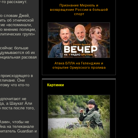
-то расскажут.
Признание Меркель и
возвращение России в большой
спорт
По словам Джей,
ить об этнической
гие «вспоминали,
По мнению полиции,
литических групп»
 сейчас больше
задумываются об их
тенциальная расовая
Атака БПЛА на Геленджик и
открытие Ормузского пролива
 происходящего в
нгличане. Они
тому что кто-то
Картинки
едпочитают не
да, а Шаукат Али
 поста после того,
Азии», чтобы не
йна на телеканале
итатель Guardian и