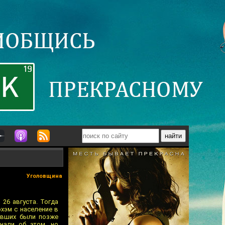
Уголовщина
26 августа. Тогда
хэм с население в
певших были позже
нали об этом, но