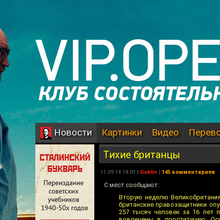
Картинки
Видео
Перев
Новости
Тихие британцы
11.09.14 14:01 |
Goblin
|
145 комментариев
С мест сообщают:
Вторую неделю Великобритания 
британские правозащитники опу
257 тысяч человек за 16 лет 
вовлечены в проституцию. Ос