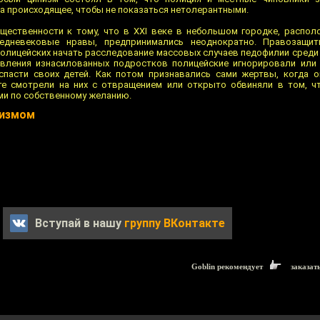
а происходящее, чтобы не показаться нетолерантными.
щественности к тому, что в XXI веке в небольшом городке, распо
едневековые нравы, предпринимались неоднократно. Правозащит
олицейских начать расследование массовых случаев педофилии среди 
вления изнасилованных подростков полицейские игнорировали или
спасти своих детей. Как потом признавались сами жертвы, когда 
е смотрели на них с отвращением или открыто обвиняли в том, чт
ми по собственному желанию.
низмом
Вступай в нашу
группу ВКонтакте
Goblin рекомендует
заказат