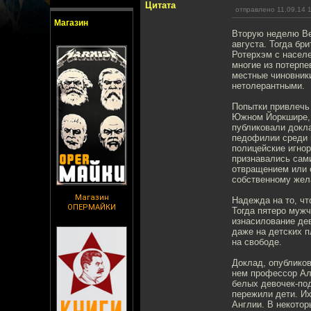
Цитата
отправлено 11.09.14 
Магазин
Вторую неделю Ве
августа. Тогда бр
Ротерхэм с населе
многие из потерпе
местные чиновники
нетолерантными.
Попытки привлечь 
Южном Йоркшире, 
публиковали докл
педофилии среди 
полицейские игнор
признавались сами
отвращением или о
собственному жел
Магазин
Надежда на то, чт
ОПЕРМАЙКИ
Тогда пятеро муж
изнасилование дев
даже на детских 
на свободе.
Доклад, опубликов
нем профессор Але
белых девочек-под
пережили дети. Их
Англии. В некотор