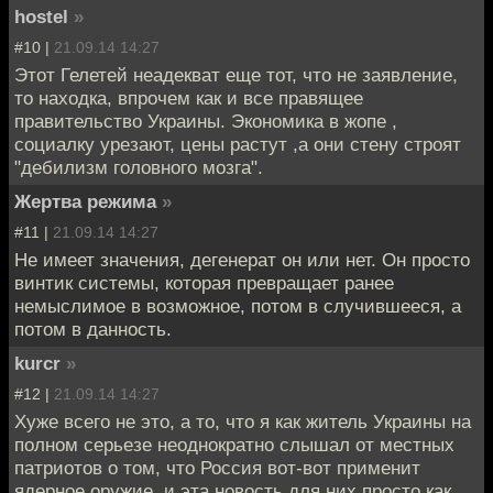
hostel
»
#10 |
21.09.14 14:27
Этот Гелетей неадекват еще тот, что не заявление,
то находка, впрочем как и все правящее
правительство Украины. Экономика в жопе ,
социалку урезают, цены растут ,а они стену строят
"дебилизм головного мозга".
Жертва режима
»
#11 |
21.09.14 14:27
Не имеет значения, дегенерат он или нет. Он просто
винтик системы, которая превращает ранее
немыслимое в возможное, потом в случившееся, а
потом в данность.
kurcr
»
#12 |
21.09.14 14:27
Хуже всего не это, а то, что я как житель Украины на
полном серьезе неоднократно слышал от местных
патриотов о том, что Россия вот-вот применит
ядерное оружие, и эта новость для них просто как