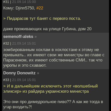
#31 |
21.09.14 15:00
Кому: Djinn5750,
#22
> Пидарасов тут банят с первого поста.
даже проживающих на улице Губина, дом 20
semenoff-aleks
»
#32 |
21.09.14 15:01
зомбированным хохлам в хохлостане к этому не
привыкать.. их имеют свои же министры во главе с
Парасенком, их имеют собственные СМИ.. так что
укропы и это схавают.
Donny Donowitz
»
#33 |
21.09.14 15:01
> И в дальнейшем исключить этот «волшебный
эликсир» из райдера украинского министра
Это они про димедрольное пиво?? А как же тогда в
угар входить?!