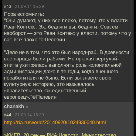
#43 |
21.09.14 15:29
Пора вспомнить:
"Они думают, у них все плохо, потому что у власти
Рван Контекс. Эх, бедняги вы, бедняги. Совсем
наоборот — это Рван Контекс у власти, потому что у
вас все плохо."©Пелевин
"Дело не в том, что это был народ-раб. В древности
все народы были рабами. Но оркская вертухай-
элита ухитрялась выполнять роль колониальной
администрации даже в те годы, когда внешнего
поработителя не было. Если вы знаете свою
культурную историю, это называлось
«правительство как единственный
европеец»."©Пелевин
chanakh
»
#44 |
21.09.14 15:29
http://ria.ru/world/20140920/1024936640.html
>КИЕВ, 20 сен — РИА Новости. Министерство