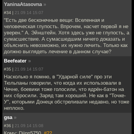
YaninaAtasovna
»
#34 |
21.09.14 15:07
"Есть две бесконечные вещи: Вселенная и
человеческая глупость. Впрочем, насчет первой я не
уверен." А. Эйнштейн. Хотя здесь уже не глупость, а
сумасшествие. А сумасшедшим ничего доказать и
объяснить невозможно, их нужно лечить. Только как
должно выглядеть лечение в данном случае?
Beefeater
»
#35 |
21.09.14 15:07
Насколько я помню, в "Ударной силе" про эти
Тюльпаны говорили, что когда их использовали в
Чечне, боевики тоже голосили, что ядрён-батон на
них сбросили. Заряд там хороший. Не как в "Точке-
У", которыми Донецк обстреливали недавно, но тоже
неплохо.
gsa
»
#36 |
21.09.14 15:08
Кому: Djinn5750,
#22