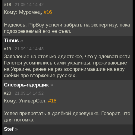
#18 |
21.09.14 14:42
Кому: Муромец,
#16
Надеюсь, PipBoy успели забрать на экспертизу, пока
подозреваемый его не съел.
Timus
»
#19 |
21.09.14 14:48
Заявление на столько идиотское, что у адекватности
Гелетея усомнились сами украинцы, проживающие
на Украине, ранее не раз воспринимавшие на веру
фейки про вторжение русских.
Слесарь-ядерщик
»
#20 |
21.09.14 14:52
Кому: УниверСол,
#18
Успел припрятать в далёкой деревушке. Говорит, что
для потомка.
Stef
»