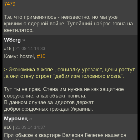
7479
Т.е, что применялось - неизвестно, но мы уже
кричим о ядерной войне. Тупейший наброс говна на
вентилятор.
WSerg
»
#15 |
21.09.14 14:33
Кому: hostel,
#10
> Экономика в жопе , социалку урезают, цены растут
,а они стену строят "дебилизм головного мозга".
Тут ты не прав. Стена им нужна не как защитное
сооружение, а как объект попила.
В данном случае за идиотов держат
добропорядочных граждан Украины.
Муромец
»
#16 |
21.09.14 14:37
При обыске в квартире Валерия Гелетея нашелся