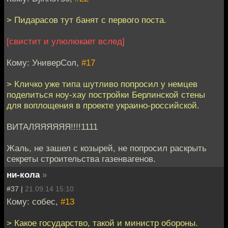
> Пидарасов тут банят с первого поста.
[свистит и улюлюкает вслед]
Кому: УниверСол,
#17
> Кличко уже типа шутливо попросил у немцев
поделиться ноу-хау постройки Берлинской стены
для воплощения в проекте украино-российской.
ВИТАЛЯЯЯЯЯЯ!!!!1111
Жаль, не зашел с козырей, не попросил раскрыть
секреты строительства газенвагенов.
ни-кола
»
#37 |
21.09.14 15:10
Кому: собес,
#13
> Какое государство, такой и министр обороны.