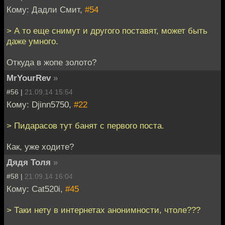
Кому: Дадли Смит,
#54
> А то еще снимут и другого поставят, может быть
даже умного.
Откуда в жопе золото?
MrYourRev
»
#56 |
21.09.14 15:54
Кому: Djinn5750,
#22
> Пидарасов тут банят с первого поста.
Как, уже ходите?
Дядя Толя
»
#58 |
21.09.14 16:04
Кому: Cat520i,
#45
> Таки нету в интернетах анонимности, чтоле???