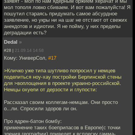
заявят - мол по нам ядерным оржием херачат и мы
мол тополя ловко сбиваем. И вот вам пожалуйста! Я
пошутил стараясь придумать самое абсурдное
заявление, но укры ни на шаг не отстают от свежих
анекдотов и идиотии. Я не пойму, у них пределы
деградации есть?
Dedal
»
#28 |
21.09.14 14:58
Кому: УниверСол,
#17
>Кличко уже типа шутливо попросил у немцев
поделиться ноу-хау постройки Берлинской стены
для >воплощения в проекте украино-российской.
Немцы охуели от дерзости и глупости:
Рассказал своим коллегам-немцам. Они просто
о...ли. Спросили здоров ли он.
Про ядрен-батон бомбу:
применение таких боеприпасов в Европе(с точки
зрения географии) приведет к всплеску гамма-