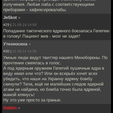
излучения. Любая лаба с соответствующими
приборами - зафиксировалабы.
JeSkot
»
#29 |
21.09.14 14:58
Попадание тактического ядреного боезапаса Гелетею
в голову! Пациент жив - мозг не задет!
Утконосиха
»
#30 |
21.09.14 14:58
Умные люди ведут твиттер нашего Минобороны. По
прочтении смеялась в голос.
А под ядерным оружием Гелетий пушечные ядра в
виду имел или что? Или он всерьёз хочет всех
убедить, что наши на Украину ядрену бомбу
скинули? Типа, ещё ни малейшик следов ядерной
атаки не найдено, но бомба точно была ядреной,
мамой клянусь!
Ну это уже просто за гранью.
Goblin
»