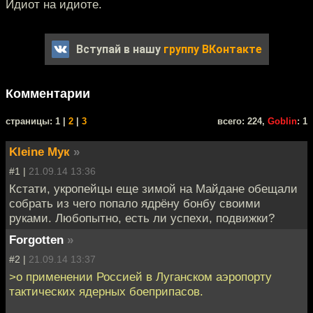
Идиот на идиоте.
Вступай в нашу
группу ВКонтакте
Комментарии
cтраницы: 1 |
2
|
3
всего: 224,
Goblin
: 1
Kleine Мук
»
#1 |
21.09.14 13:36
Кстати, укропейцы еще зимой на Майдане обещали
собрать из чего попало ядрёну бонбу своими
руками. Любопытно, есть ли успехи, подвижки?
Forgotten
»
#2 |
21.09.14 13:37
>о применении Россией в Луганском аэропорту
тактических ядерных боеприпасов.