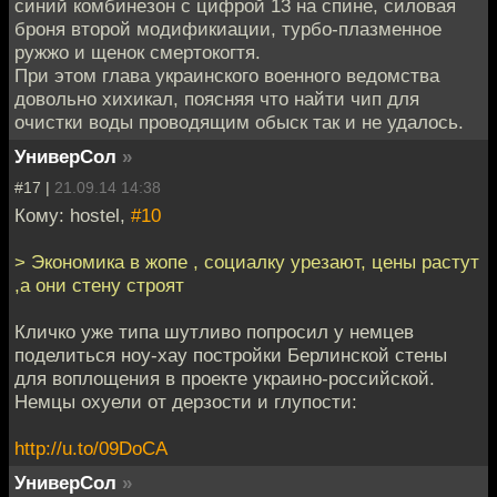
синий комбинезон с цифрой 13 на спине, силовая
броня второй модификиации, турбо-плазменное
ружжо и щенок смертокогтя.
При этом глава украинского военного ведомства
довольно хихикал, поясняя что найти чип для
очистки воды проводящим обыск так и не удалось.
УниверСол
»
#17 |
21.09.14 14:38
Кому: hostel,
#10
> Экономика в жопе , социалку урезают, цены растут
,а они стену строят
Кличко уже типа шутливо попросил у немцев
поделиться ноу-хау постройки Берлинской стены
для воплощения в проекте украино-российской.
Немцы охуели от дерзости и глупости:
http://u.to/09DoCA
УниверСол
»