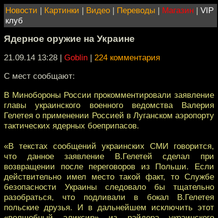
Новости
|
Картинки
|
Видео
|
Переводы
|
Магазин
|
VIP
клуб
Ядерное оружие на Украине
21.09.14 13:28
|
Goblin
|
224 комментария
С мест сообщают:
В Минобороны России прокомментировали заявление
главы украинского военного ведомства Валерия
Гелетея о применении Россией в Луганском аэропорту
тактических ядерных боеприпасов.
«В текстах сообщений украинских СМИ говорится,
что данное заявление В.Гелетей сделал при
возвращении после переговоров из Польши. Если
действительно имел место такой факт, то Службе
безопасности Украины следовало бы тщательно
разобраться, что подливали в бокал В.Гелетея
польские друзья. И в дальнейшем исключить этот
«волшебный эликсир» из райдера украинского