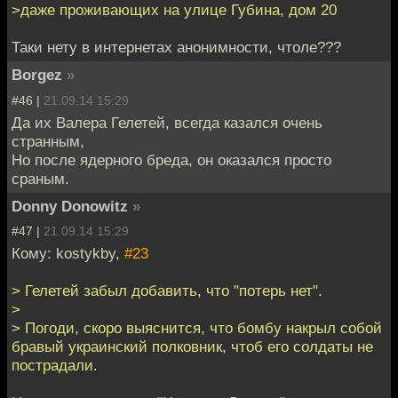
>даже проживающих на улице Губина, дом 20
Таки нету в интернетах анонимности, чтоле???
Borgez
»
#46 |
21.09.14 15:29
Да их Валера Гелетей, всегда казался очень
странным,
Но после ядерного бреда, он оказался просто
сраным.
Donny Donowitz
»
#47 |
21.09.14 15:29
Кому: kostykby,
#23
> Гелетей забыл добавить, что "потерь нет".
>
> Погоди, скоро выяснится, что бомбу накрыл собой
бравый украинский полковник, чтоб его солдаты не
пострадали.