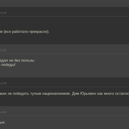
14:25
е (все работало прекрасно).
14:31
здил не без пользы.
и победы!
14:35
аких не победить тупым национализмом. Дим Юрьевич как много осталос
14:41
ью.