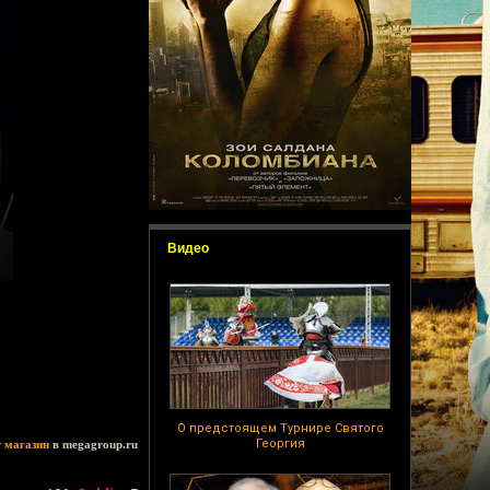
Видео
О предстоящем Турнире Святого
Георгия
т магазин
в megagroup.ru