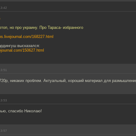
13:42
6
топ, но про украину. Про Тараса- избранного
ans.livejournal.com/168227.html
ардингуш высказался:
vejournal.com/150627.html
13:51
720p, никаких проблем. Актуальный, хороший материал для размышлени
13:53
вью, спасибо Николаю!
13:57