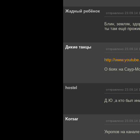
Жадный ребёнок
отправлено 23.09.14 
Блин, земляк, здо
ты там ещё прожи
Дикие танцы
отправлено 23.09.14 
http://www.youtub
О боях на Саур-Мо
hostel
отправлено 23.09.14 
Д.Ю ,а кто был и
Korsar
отправлено 23.09.14 
Укропов на канале