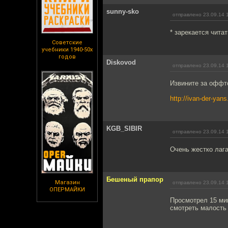
sunny-sko
отправлено 23.09.14 
* зарекается чита
Советские
учебники 1940-50х
годов
Diskovod
отправлено 23.09.14 
Извините за оффто
http://ivan-der-yan
KGB_SIBIR
отправлено 23.09.14 
Очень жестко лага
Бешеный прапор
Магазин
отправлено 23.09.14 
ОПЕРМАЙКИ
Просмотрел 15 мин
смотреть малость