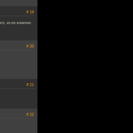
# 19
ого, если конечно
# 20
# 21
# 22