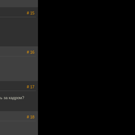
# 15
# 16
# 17
ь за кадром?
# 18