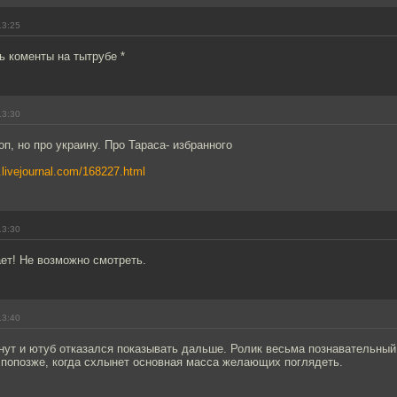
13:25
ть коменты на тытрубе *
13:30
п, но про украину. Про Тараса- избранного
s.livejournal.com/168227.html
13:30
ет! Не возможно смотреть.
13:40
ут и ютуб отказался показывать дальше. Ролик весьма познавательный,
 попозже, когда схлынет основная масса желающих поглядеть.