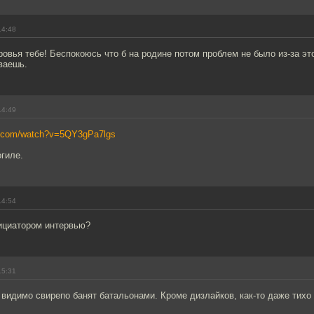
14:48
ровья тебе! Беспокоюсь что б на родине потом проблем не было из-за эт
ваешь.
14:49
e.com/watch?v=5QY3gPa7lgs
гиле.
14:54
нициатором интервью?
15:31
 видимо свирепо банят батальонами. Кроме дизлайков, как-то даже тихо