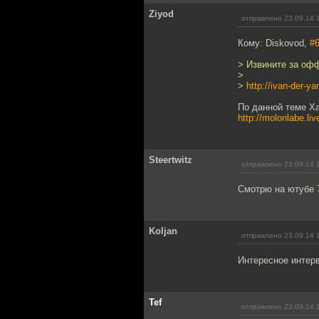
Ziyod
отправлено 23.09.14 
Кому: Diskovod,
#
> Извините за офф
>
>
http://ivan-der-y
По данной теме Х
http://molonlabe.li
Steertwitz
отправлено 23.09.14 
Смотрю на ютубе 
Koljan
отправлено 23.09.14 
Интересное интер
Tef
отправлено 23.09.14 