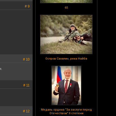
# 9
65
Остров Сахалин, река Найба
# 10
я.
# 11
Медаль ордена "За заслуги перед
# 12
Отечеством" II степени