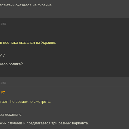
все-таки оказался на Украине.
13:58
н все-таки оказался на Украине.
и"?
чало ролика?
13:58
,
#7
гает! Не возможно смотреть.
ри локально.
ких случаев и предлагается три разных варианта.