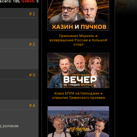
всего: 186,
Goblin
: 5
# 1
Признание Меркель и
возвращение России в большой
# 2
спорт
# 3
Атака БПЛА на Геленджик и
открытие Ормузского пролива
# 4
д роликом.