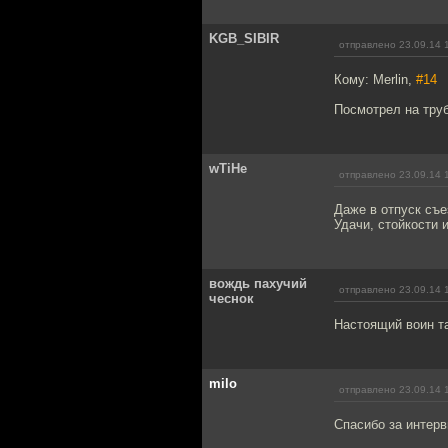
KGB_SIBIR
отправлено 23.09.14 
Кому: Merlin,
#14
Посмотрел на труб
wTiHe
отправлено 23.09.14 
Даже в отпуск съе
Удачи, стойкости 
вождь пахучий
отправлено 23.09.14 
чеснок
Настоящий воин т
milo
отправлено 23.09.14 
Спасибо за интерв