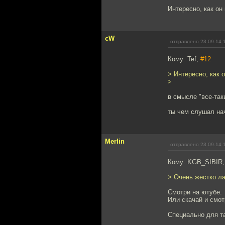
Интересно, как он 
cW
отправлено 23.09.14 
Кому: Tef,
#12
> Интересно, как о
>
в смысле "все-так
ты чем слушал на
Merlin
отправлено 23.09.14 
Кому: KGB_SIBIR
> Очень жестко ла
Смотри на ютубе.
Или скачай и смот
Специально для та