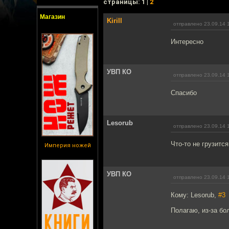
cтраницы: 1 |
2
Магазин
Kirill
отправлено 23.09.14 
Интересно
УВП КО
отправлено 23.09.14 
Спасибо
Lesorub
отправлено 23.09.14 
Что-то не грузится
Империя ножей
УВП КО
отправлено 23.09.14 
Кому: Lesorub,
#3
Полагаю, из-за бо