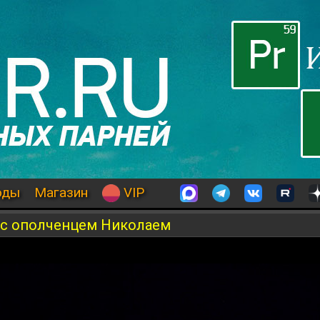
оды
Магазин
VIP
 с ополченцем Николаем