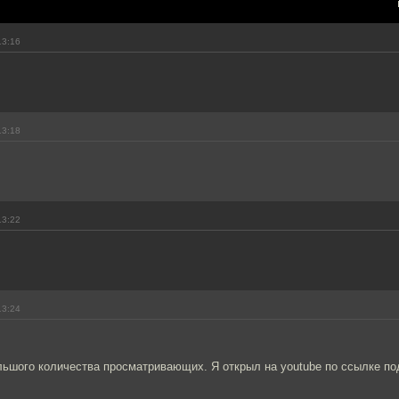
13:16
13:18
13:22
13:24
льшого количества просматривающих. Я открыл на youtube по ссылке по