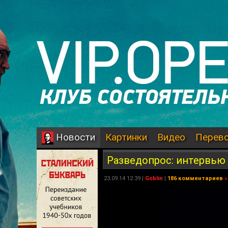
Картинки
Видео
Перев
Новости
Разведопрос: интервью
23.09.14 12:39 |
Goblin
|
186 комментариев
»