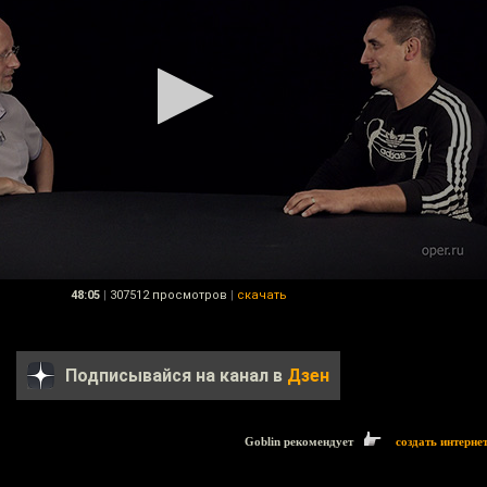
48:05
|
307512 просмотров
|
скачать
Подписывайся на канал в
Дзен
Goblin рекомендует
создать интерне