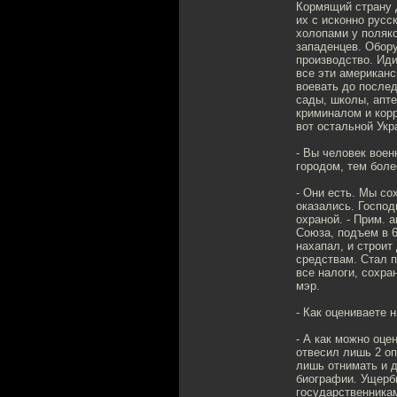
Кормящий страну 
их с исконно русс
холопами у поляко
западенцев. Обору
производство. Иди
все эти американс
воевать до послед
сады, школы, апте
криминалом и корр
вот остальной Укр
- Вы человек воен
городом, тем боле
- Они есть. Мы со
оказались. Господ
охраной. - Прим. 
Союза, подъем в 6,
нахапал, и строит 
средствам. Стал п
все налоги, сохра
мэр.
- Как оцениваете
- А как можно оце
отвесил лишь 2 оп
лишь отнимать и д
биографии. Ущерб
государственникам