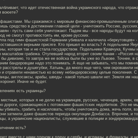
албливает, что идет отечественная война украинского народа, что отраж
м воюете?
 фашистами. Мы сражаемся с мировым финансово-промышленным олига
лишь средство в достижении главной цели - уничтожить Россию, русских,
лавян - пусть сами себя уничтожают. Падем мы - все народы будут на ко
род не смогут противостоять им, кроме русских.
лпа под гимн фашистской Германии убивала и калечила «беркутовцев» -
 оставшихся верными присяге. Кто пришел во власть? А подельники Яну
ны, которая так и не стала государством. Подельники Кравчука, Кучмы 
о масштабом грабежа. Отупевший народ вторит своим панам - «Россия н
 бы дивизию, то завтра же ее войска были бы уже во Львове. Точнее, в 
шним бандеровцам надо это понимать. А еще не забывать, что мы помн
е расстрелы и душегубки, Хатынь, да много еще чего, чем окровавили не
о и отравили ненавистью ко всему небандеровскому целые поколения. 
анцы, англосаксы, арабы, шведы - какой только швали нет. Земля им на
охоронит. Иначе не будет.
делениях есть украинцы?
е местные, которых я не делю на украинцев, русских, чеченцев, армян, ев
во дороги, сражающиеся с потомками фашистских недобитков. Это не м
ы убивать, грабить и насиловать, чтобы уничтожать дома, жечь поля, в
они затмили даже фашистов периода оккупации Донбасса. Впрочем, и то
цы, а украинские националисты, служившие в полиции и зондеркоманда
олчении есть?
оюют вместе с нами плечом к плечу и сербы, и испанцы, и французы, и н