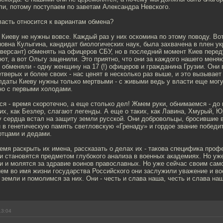
и, потому поступаем по заветам Александра Невского.
власть относится к вариантам обмена?
) Киеву не нужны вовсе. Каждый раз у них оскомина по этому поводу. Во
овна Кулыгина, кандидат биологических наук, была захвачена в плен у
версант) обменять на офицеров СБУ, но в последний момент Киев пере
т, а вот Ольгу заценили. Это приятно, что они за каждого нашего меня
 обменяли - одну женщину на 17 (!) офицеров и гражданина Грузии. Они
етверых и более своих - нас ценят в несколько раз выше, и это вызывае
лдаты Киеву нужны только мертвыми - с живыми ведь у власти еще могу
но с первыми холодами.
я - время скоротечно, а еще столько дел! Жмем руки, обнимаемся - до 
их, как Безлер, слагают легенды. А еще о таких, как Лавина, Хмурый, Ю
ву сердца встал на защиту земли русской. Они добровольцы, бросившие
 в генетическую память светловскую «Гренаду» и гордое звание победи
отцами и дедами.
мя раскрыть их имена, рассказать о делах их - такова специфика проф
и становятся предметом глубокого анализа в военных академиях. Но уж
и и молятся за здравие воинов православных. Но уже сейчас своим сам
ем во имя жизни государства Российского они заслужили уважение и в
земли и помолимся за них. Они - честь и слава наша, честь и слава на
13:04