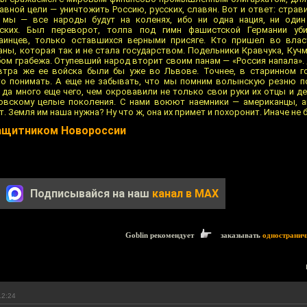
вной цели — уничтожить Россию, русских, славян. Вот и ответ: страв
 мы — все народы будут на коленях, ибо ни одна нация, ни один
ских. Был переворот, толпа под гимн фашистской Германии уб
аинцев, только оставшихся верными присяге. Кто пришел во влас
аны, которая так и не стала государством. Подельники Кравчука, Куч
ом грабежа. Отупевший народ вторит своим панам — «Россия напала». 
втра же ее войска были бы уже во Львове. Точнее, в старинном г
о понимать. А еще не забывать, что мы помним волынскую резню п
 да много еще чего, чем окровавили не только свои руки их отцы и д
овскому целые поколения. С нами воюют наемники — американцы, а
 Земля им наша нужна? Ну что ж, она их примет и похоронит. Иначе не б
защитником Новороссии
Подписывайся на наш
канал в MAX
Goblin рекомендует
заказывать
одностранич
12:24