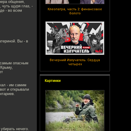
нера общения,
 чуть щуря глаз, -
Клеопатра, часть 2: финансовое
де - во всем
болото
териной. Вы - в
Вечерний Излучатель: Сердца
с самым опасным
четырех
 Крыму,
ет
Картинки
жал - им самим
 вот и открывали
нтариев.
 убирать нечего.