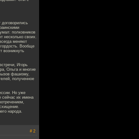
т договорились
краинскими
думал: полковников
ют несколько своих.
 всегда меняют
т гордость. Вообще
т возникнуть
встречи, Игорь
ра, Ольга и многие
 вызов фашизму,
телей, полученное
ессии. Но уже
е сейчас их имена
оотречением,
осхищение.
шего народа.
# 2