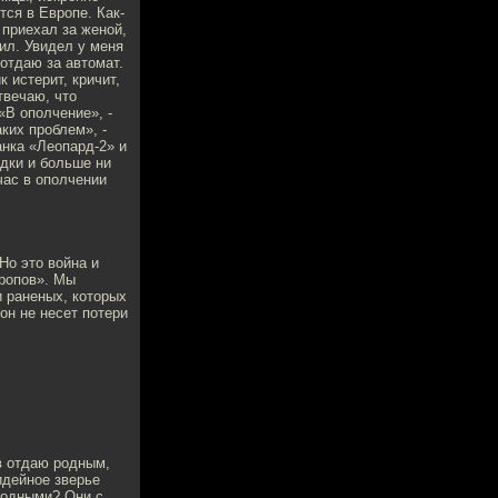
ся в Европе. Как-
 приехал за женой,
ил. Увидел у меня
 отдаю за автомат.
 истерит, кричит,
твечаю, что
«В ополчение», -
ких проблем», -
анка «Леопард-2» и
удки и больше ни
час в ополчении
Но это война и
кропов». Мы
и раненых, которых
он не несет потери
в отдаю родным,
идейное зверье
родными? Они с