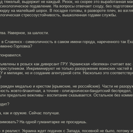
яд тяжелый, выдержит не каждый. Резок, но скорее это выработанная ма
сихологическое подавление. На вопросы отвечает сходу, без подготовки,
кидку на малейший шорох. В посадке головы, в развороте плеч, во взгля
ологическая стрессоустойчивость, вышколенная годами службы.
тва. Наверное, за шалости.
 в Славянск - символичность в самом имени города, нареченного так Ека
 именно Горловка?
 понравился.
бъявлены в розыск как диверсант ГРУ. Украинская «безпека» считает ва
преступником. Инкриминируют не только разоружение воинских частей в
 и милиции, но и создание агентурной сети. Насколько это соответству
?
гражден медалью и крестом (крымские, не российские). Части не разору
ость жовто-блакитная, а точнее - олигархически-бандитский беспредел,
ыли предельно вежливы - воспитание сказывается. Остальное без комме
одит?
а, как и оружие. Сейчас получше.
 зимовать? На одной гуманитарке не просидишь.
 - я реалист. Украина ждет подачек с Запада, посевной не было, потому и