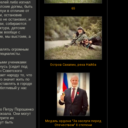
елей либо изгнал
атские догмы, быть
65
луи в отличие от
и, остановив
о не остановил, и
ви, собираются
ктура, детские
ак вообще с
ие, мы выстоим, а
авлять огромным
пециалисты.
бными учениками
Остров Сахалин, река Найба
чусь (сидит под
мн Советского
ает народу то, что
то значит жить по
ставлять в городе
аботливый у нас
то Петру Порошенко
окзала. Они могут
трите их
Медаль ордена "За заслуги перед
ут быть
Отечеством" II степени