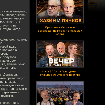
 и какое интервью,
рки, повседневной
до металлически-
 погибших - мы
твует, а из
Признание Меркель и
ь тогда, когда
возвращение России в большой
спорт
оследнего, поэтому
ше
оторой даже
а въехало в
 землю
 с полутора
ытащив всех
ика, паника, ужас.
и для чего.
Атака БПЛА на Геленджик и
ия Донбасса.
открытие Ормузского пролива
даже превосходит.
у испытывают
де ликвидирована
 трудятся на благо
 штурмовики и
 обломков.
 глаза - синь