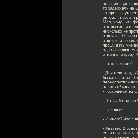
ненавидящие фаши
то задержали на б
которая в Луганск
автомат, просит пр
Мол, хочу бить фа
что мы взяли в пл
нисколько не проти
отвечаю. Тишина н
отвечаю и передаю
прошу дать мне все
одного звонка. Не
отменно, а фрау М
- Потерь много?
- Для меня каждый
бывает всякое. Чт
перемолотили почт
власть объявляет 
- постоянное попо
- Что за батальон?
- Пленные.
- И много? Что с 
- Хватает. В осно
если приезжают, л
перевоспитывать 