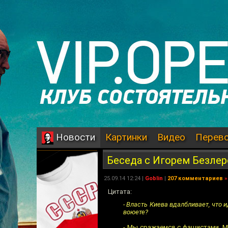
Картинки
Видео
Перев
Новости
Беседа с Игорем Безле
25.09.14 12:24 |
Goblin
|
207 комментариев
»
Цитата:
- Власть Киева вдалбливает, что 
воюете?
- Мы сражаемся с фашистами. 