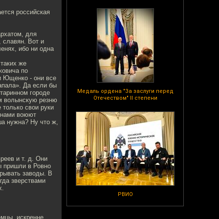
ается российская
рхатом, для
 славян. Вот и
ленях, ибо ни одна
 таких же
ковича по
и Ющенко - они все
апала». Да если бы
Медаль ордена "За заслуги перед
старинном городе
Отечеством" II степени
им волынскую резню
 только свои руки
С нами воюют
ша нужна? Ну что ж,
реев и т. д. Они
ы пришли в Ровно
зрывать заводы. В
гда зверствами
х.
РВИО
емцы, искренне