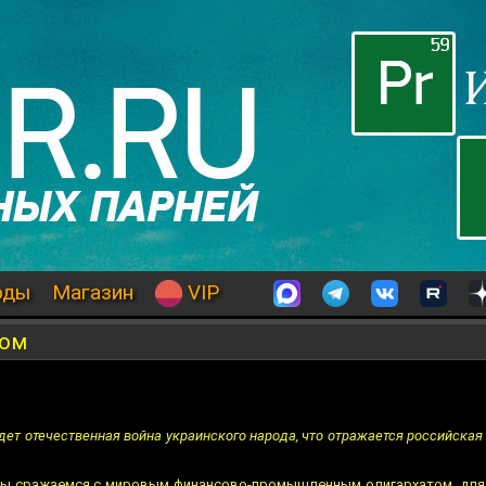
оды
Магазин
VIP
ром
идет отечественная война украинского народа, что отражается российская
Мы сражаемся с мировым финансово-промышленным олигархатом, для