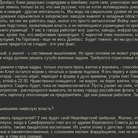
Донбасс Киев разрушил снарядами и бомбами, поля сжег, уничтожил жит
ких земель только за то, что они русские, что не хотят исповедовать уни
в и немцев - другая ментальность. Мы ведь на сакральном уровне не хо
дование харьковских и запорожских заводов вывозят в западные област
оты, на них же работать надо, иначе это просто металлолом! Войну никт
кие подстилки, захватившие власть и не являющиеся украинцами по кро
него украинца!.. У нас в городе работает все: шахты, заводы, инфрастру
ки, кроме тех, кто амфитамин производил. С наркотой тоже покончено, к
упцией. Но Горловка - еще не весь Донбасс. Будет тяжело, но мы русск
аине придется не сладко - это уже факт.
ный, а значит - с системным мышлением. Но один человек не может упр
е когда должен решать сугубо военные задачи. Требуются отраслевые с
хранили старые кадры, только отучили брать взятки и воровать - спосо
ин Клеп остался мэром с печатью и правом подписи. Я его берегу и забо
автора) - наголо обрит, переодет в форму в духе времени, утром поет Ги
 отбой в 22:30. Нравственно очищается - не ворует, не берет взятки, отд
дороги. Сидеть будет, пока не перевоспитается. Пусть узнает на себе, ч
атриотом - распорядился вывесить по всему городу российские флаги, о
нять зарплату ополченцам на предприятиях, где они раньше работали. З
 нынешнюю киевскую власть?
нивать предателей? У них будет свой Нюрнбергский трибунал. Жалею, ч
леухи, когда в Симферополе гнал его от здания Верховного Совета до в
елить, таково бандитское воспитание. Их учили этому с детства - посмо
ные и закомплексованные, с сознанием мелких фарцовщиков, они не мог
и, и этим все сказано.