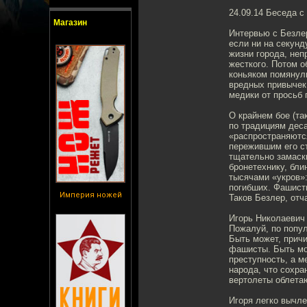
24.09.14 Беседа 
Магазин
Интервью с Безле
если ни на секунд
жизни города, неп
жесткого. Потом об
коньяком помянули
вредных привычек 
медики от просьб 
О крайнем бое (та
по традициям деса
«распространяются
пережившим его с
тщательно замаск
бронетехнику, бли
тысячами «укров»:
погибших. Фашисты
Империя ножей
Таков Безлер, отча
Игорь Николаевич
Пожалуй, по попул
Быть может, причи
фашисты. Быть мож
преступность, а м
народа, что сохра
вертолеты облетаю
Игоря легко вычле