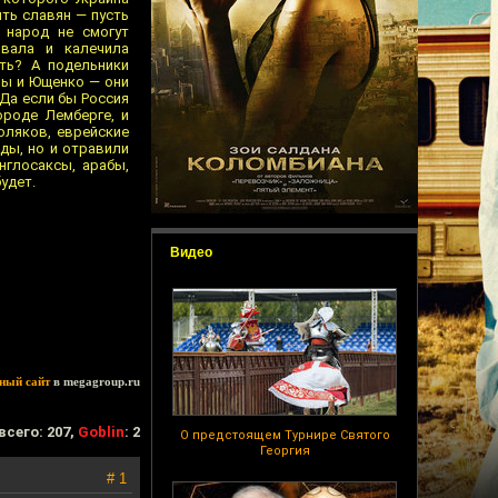
ить славян — пусть
 народ не смогут
ивала и калечила
ть? А подельники
мы и Ющенко — они
Да если бы Россия
ороде Лемберге, и
оляков, еврейские
еды, но и отравили
нглосаксы, арабы,
удет.
Видео
ный сайт
в megagroup.ru
всего: 207,
Goblin
: 2
О предстоящем Турнире Святого
Георгия
# 1