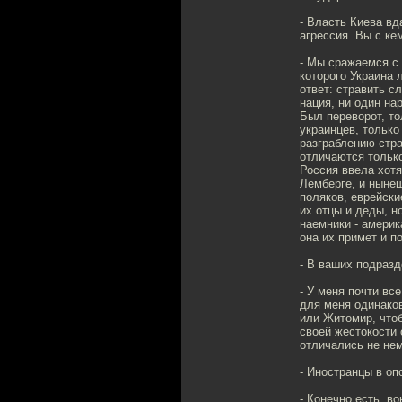
- Власть Киева вд
агрессия. Вы с ке
- Мы сражаемся с
которого Украина 
ответ: стравить с
нация, ни один на
Был переворот, то
украинцев, только
разграблению стра
отличаются тольк
Россия ввела хотя
Лемберге, и ныне
поляков, еврейски
их отцы и деды, н
наемники - америк
она их примет и п
- В ваших подраз
- У меня почти вс
для меня одинако
или Житомир, чтоб
своей жестокости 
отличались не нем
- Иностранцы в оп
- Конечно есть, в