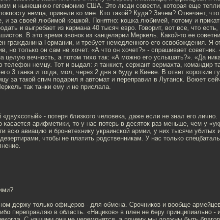
зм и нынешнюю гегемонию США. Это люди совести, которая еще теплит
локпосту немца, привели ко мне. Кто такой? Куда? Зачем? Отвечает, что
е, и за своей любимой кошкой. Понятно: кошка любимей, потому и прикат
одать и выгребает из кармана 40 тысяч евро. Говорит, вот все, что есть,
шистов. В это время звонок из канцелярии Меркель. Какой-то ее советник
ен гражданина Германии, и требует немедленного его освобождения. Я о
в, но только он сам не хочет. «А что он хочет?» - спрашивает советник. 
а целую вечность, а потом тихо так: «А можно его услышать?». «Да ника
 телефон немцу. Тот и выдал: я танкист, сержант вермахта, командир т
го 3 танка и тогда, мол, через 2 дня я буду в Киеве. В ответ короткие г
мцу за такой спич подарил я автомат и переправил в Луганск. Воюет сей
еркель так танки ему и не прислала.
 «двухсотый» - потеря близкого человека, даже если не знал его лично. 
о касается арифметики, то у нас потерь в десяток раз меньше, чем у «у
и всю авиацию и бронетехнику украинской армии, у них тысячи убитых 
дезертирами, чтобы не платить родственникам. У нас только спецбаталь
лнение.
ними?
вном держу только офицеров - для обмена. Срочников и вообще армейце
ибо переправляю в область. «Нациков» в плен не беру принципиально - 
некогда. С нашими они не церемонятся, а почему мы должны быть благо