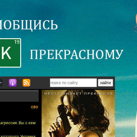
СВО
 агрессия. Вы с кем
 которого Украина