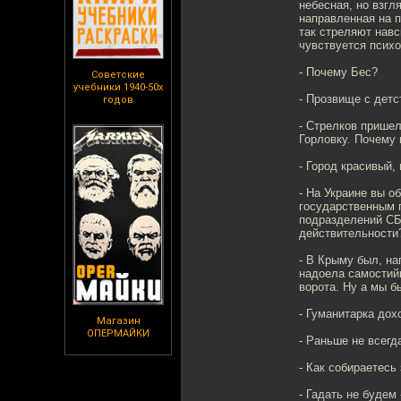
небесная, но взгл
направленная на п
так стреляют навс
чувствуется псих
- Почему Бес?
Советские
учебники 1940-50х
- Прозвище с детс
годов
- Стрелков пришел
Горловку. Почему
- Город красивый,
- На Украине вы о
государственным 
подразделений СБУ
действительности
- В Крыму был, на
надоела самостийн
ворота. Ну а мы б
- Гуманитарка дох
Магазин
ОПЕРМАЙКИ
- Раньше не всегд
- Как собираетесь
- Гадать не будем