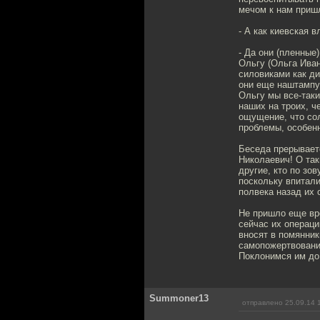
мечом к нам пришл
- А как киевская 
- Да они (пленные
Ольгу (Ольга Иван
силовиками как ди
они еще наштампую
Ольгу мы все-таки
наших на троих, ч
ощущение, что со
проблемы, особен
Беседа прерываетс
Николаевич! О так
другие, кто по зо
поскольку впитали
полвека назад их 
Не пришло еще вре
сейчас их операци
вносят в помянник
самопожертвовани
Поклонимся им до 
Summoner13
отправлено 25.09.14 