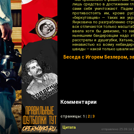
лишь средство в достижении гла
сами себя уничтожают. Падем
противостоять им, кроме рус
«беркутовцев» — таких же укр
Януковича по разграблению стр
все отличаются только масштаб
ввела хотя бы дивизию, то за
нынешним бандеровцам надо эт
расстрелы и душегубки, Хатынь,
ненавистью ко всему небандер
шведы — какой только швали нет.
Беседа с Игорем Безлером, 
Комментарии
cтраницы: 1 |
2
|
3
Цитата
отправлено 25.09.14 