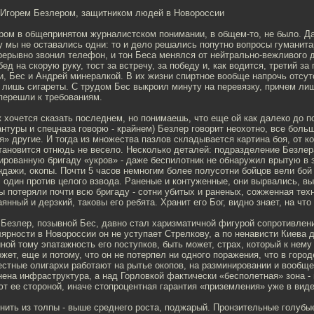
с Игорем Безлером, защитником людей в Новороссии
ром в общепринятом журналистском понимании, в общем-то, не было. Да
у мы не оставались одни: то и дело решались попутно вопросы гуманита
рерывно звонил телефон, и тон Беса менялся от нейтрально-вежливого 
ед на скорую руку, тост за встречу, за победу и, как водится, третий за
, Бес и Андрей минералкой. В их жизни спиртное вообще напрочь отсутс
лишь сигареты. С трудом Бес выкроил минуту на перевязку, причем лиш
перешли к требованиям.
к хочется сказать последнем, но понимаешь, что еще ой как далеко до п
нтуры и спецназа говорю - крайнем) Безлер говорит неохотно, все боль
» другие. И тогда из множества пазлов складывается картина боя, от к
тановится отнюдь не весело. Несколько деталей: подразделение Безлер
ированную бригаду «укров» - даже беспилотник не обнаружил врытую в
ндажи, окопы. Почти 5 часов немногим более полусотни бойцов вели бой
 один против целого взвода. Раненые и контуженные, они вырвались, в
 потеряли почти всю бригаду - сотни убитых и раненых, сожженная техн
янный и дерзкий, таковы его ребята. Хранит его Бог, видно знает, на что 
 Безлер, позывной Бес, давно стал харизматичной фигурой сопротивлен
ярности в Новороссии он не уступает Стрелкову, а по ненависти Киева 
ной тому эпатажность его поступков, быть может, страх, который к нем
ет, еще и потому, что он не потерпел ни одного поражения, что в горо
естные олигархи работают на рытье окопов, на разминировании и вообще
нена инфраструктура, а над Горловкой фактически «бесполетная» зона -
т ее стороной, иначе стопроцентная гарантия «приземления» уже в виде
нить из толпы - выше среднего роста, поджарый. Пронзительные голубые