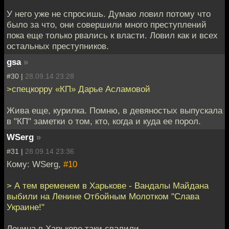
У него уже не спросишь. Думаю ловил потому что
было за что, они совершили много преступлений
пока еще только рвались к власти. Ловил как и всех
остальных преступников.
gsa
»
#30 |
28.09.14 23:28
>спецкорру «КП» Дарье Асламовой
Жива еще, курилка. Помню, в девяностых выпускала
в "КП" заметки о том, кто, когда и куда ее порол.
WSerg
»
#31 |
28.09.14 23:36
Кому: WSerg,
#10
> А тем временем в Харькове - Вандалы Майдана
выбили на Ленине Отбойным Молотком "Слава
Украине!"
Ленина в Харькове таки свалили.