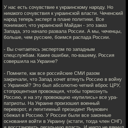
У нас есть сочувствие к украинскому народу. Но
никакого сочувствия к украинской власти. Чеченский
народ теперь эксперт в плане политики. Все
понимают, что украинский Майдан - это заказ
Запада, это начало развала России. А мы, чеченцы,
больше, чем русские, боимся распада России.
- Вы считаетесь экспертом по западным
спецслужбам. Какие ошибки, по-вашему, Россия
совершила на Украине?
- Помните, как все российские СМИ разом
закричали, что Запад хочет втянуть Россию в войну
с Украиной? Это был абсолютно четкий вброс ЦРУ,
стопроцентная провокация, чтобы тормознуть
Россию, и на эту провокацию «купились» все ура-
патриоты. На Украине произошел военный
переворот, и легитимный президент Янукович
сбежал в Россию. У России были все законные
основания войти в Украину (кстати, тогда член СНГ)
и восстановить легальную власть. И никто не вякнул