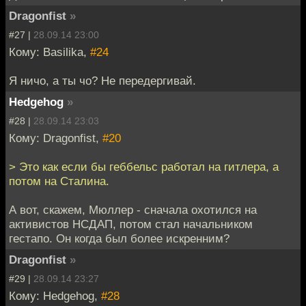
Dragonfist
»
#27 |
28.09.14 23:00
Кому: Basilika,
#24
Я ничо, а ты чо? Не передергивай.
Hedgehog
»
#28 |
28.09.14 23:03
Кому: Dragonfist,
#20
> Это как если бы геббельс работал на гитлера, а
потом на Сталина.
А вот, скажем, Мюллер - сначала охотился на
активистов НСДАП, потом стал начальником
гестапо. Он когда был более искренним?
Dragonfist
»
#29 |
28.09.14 23:27
Кому: Hedgehog,
#28