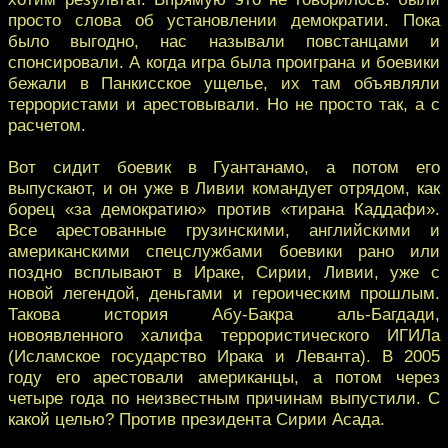
просто слова об установлении демократии. Пока
было выгодно, нас называли повстанцами и
спонсировали. А когда игра была проиграна и боевики
бежали в Панкисское ущелье, их там объявляли
террористами и арестовывали. Но не просто так, а с
расчетом.
Вот сидит боевик в Гуантанамо, а потом его
выпускают, и он уже в Ливии командует отрядом, как
борец «за демократию» против «тирана Каддафи».
Все арестованные грузинскими, английскими и
американскими спецслужбами боевики рано или
поздно всплывают в Ираке, Сирии, Ливии, уже с
новой легендой, деньгами и героическим прошлым.
Такова история Абу-Бакра аль-Багдади,
новоявленного халифа террористического ИГИЛа
(Исламское государство Ирака и Леванта). В 2005
году его арестовали американцы, а потом через
четыре года по неизвестным причинам выпустили. С
какой целью? Против президента Сирии Асада.