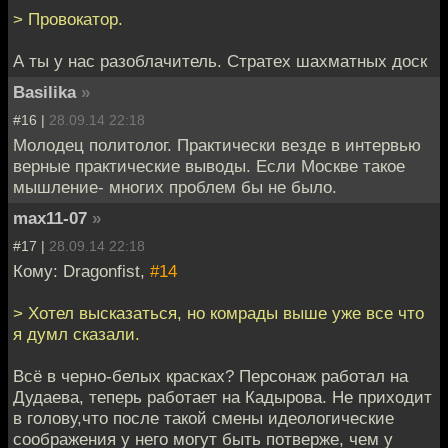
> Провокатор.
А ты у нас разоблачитель. Стратех шахматных доск
Basilika
»
#16 |
28.09.14 22:18
Молодец политолог. Практически везде в интервью
верные практические выводы. Если Москве такое
мышление- многих проблем бы не было.
max11-07
»
#17 |
28.09.14 22:18
Кому: Dragonfist,
#14
> Хотел высказаться, но комрады выше уже все что
я думл сказали.
Всё в черно-белых красках? Персонаж работал на
Дудаева, теперь работает на Кадырова. Не приходит
в голову,что после такой смены идеологические
соображения у него могут быть потверже, чем у