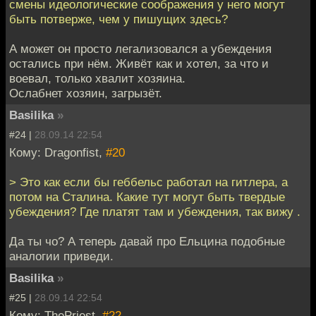
смены идеологические соображения у него могут
быть потверже, чем у пишущих здесь?
А может он просто легализовался а убеждения
остались при нём. Живёт как и хотел, за что и
воевал, только хвалит хозяина.
Ослабнет хозяин, загрызёт.
Basilika
»
#24 |
28.09.14 22:54
Кому: Dragonfist,
#20
> Это как если бы геббельс работал на гитлера, а
потом на Сталина. Какие тут могут быть твердые
убеждения? Где платят там и убеждения, так вижу .
Да ты чо? А теперь давай про Ельцина подобные
аналогии приведи.
Basilika
»
#25 |
28.09.14 22:54
Кому: ThePriest,
#22