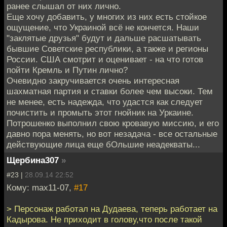
ранее слышал от них лично.
Еще хочу добавить, у многих из них есть стойкое
ощущение, что Украиной всё не кончется. Наши
"заклятые друзья" будут и дальше расшатывать
бывшие Советские республики, а также и регионы
России. США смотрит и оценивает - на что готов
пойти Кремль и Путин лично?
Очевидно закручивается очень интересная
шахматная партия и ставки более чем высоки. Тем
не менее, есть надежда, что удастся как следует
почистить и промыть этот гнойник на Уркаине.
Потрошенко выполнил свою кровавую миссию, и его
давно пора менять, но вот незадача - все остальные
действующие лица еще бОльшие неадекваты...
Щербина307
»
#23 |
28.09.14 22:52
Кому: max11-07,
#17
> Персонаж работал на Дудаева, теперь работает на
Кадырова. Не приходит в голову,что после такой