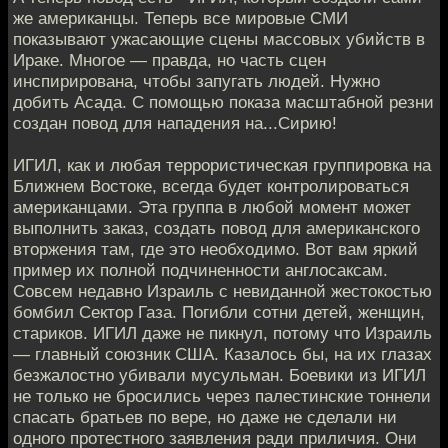
же американцы. Теперь все мировые СМИ
показывают ужасающие сцены массовых убийств в
Ираке. Многое — правда, но часть сцен
инспирирована, чтобы запугать людей. Нужно
добить Асада. С помощью показа масштабной резни
создан повод для нападения на...Сирию!
ИГИЛ, как и любая террористическая группировка на
Ближнем Востоке, всегда будет контролироваться
американцами. Эта группа в любой момент может
выполнить заказ, создать повод для американского
вторжения там, где это необходимо. Вот вам яркий
пример их полной подчиненности англосаксам.
Совсем недавно Израиль с невиданной жестокостью
бомбил Сектор Газа. Погибли сотни детей, женщин,
стариков. ИГИЛ даже не пикнул, потому что Израиль
— главный союзник США. Казалось бы, на их глазах
безжалостно убивали мусульман. Боевики из ИГИЛ
не только не бросились через палестинские тоннели
спасать братьев по вере, но даже не сделали ни
одного протестного заявления ради приличия. Они