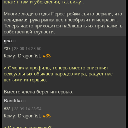
платят там и убеждения, так вижу .
Многие люди в годы Перестройки свято верили, что
невидимая рука рынка все преобразит и исправит.
Теперь часто приходится наблюдать их признания в
собственной глупости.
gsa
»
#37 |
28.09.14 23:50
Кому: Dragonfist,
#33
> Сменила профиль, теперь вместо описпния
сексуальных обычаев народов мира, радует нас
всякими интервью.
Вместо члена берет интервью.
Basilika
»
#38 |
28.09.14 23:54
Кому: Dragonfist,
#35
> И чего засверкало?