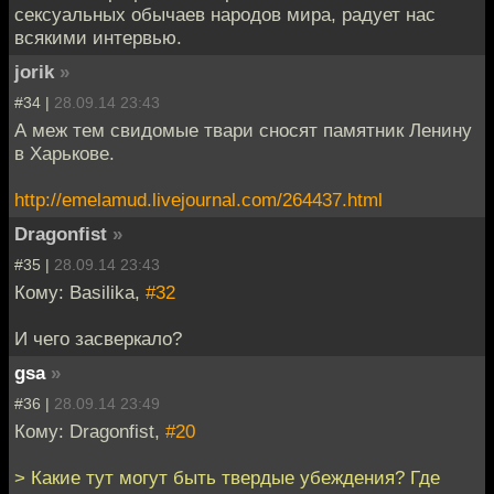
сексуальных обычаев народов мира, радует нас
всякими интервью.
jorik
»
#34 |
28.09.14 23:43
А меж тем свидомые твари сносят памятник Ленину
в Харькове.
http://emelamud.livejournal.com/264437.html
Dragonfist
»
#35 |
28.09.14 23:43
Кому: Basilika,
#32
И чего засверкало?
gsa
»
#36 |
28.09.14 23:49
Кому: Dragonfist,
#20
> Какие тут могут быть твердые убеждения? Где