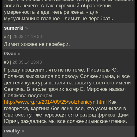
ловить нечего. А так: скромный образ жизни,
умеренность в еде, четыре жены, - для
мусульманина главное - лимит не перебрать.
sumerki
»
#2 |
28.09.14 19:38
Лимит хозяев не перебери.
Gvac
»
#3 |
28.09.14 19:43
Прошу прощения, что не по теме. Писатель Ю.
Поляков высказался по поводу Солженицына, и все
деятели культуры встали на защиту светлого имени
Светоча. В числе прочих актер Е. Миронов назвал
Полякова подлецом.
http://www.rg.ru/2014/09/25/solzhenicyn.html
Как
говорится, картина боя ясна: все, кто усомнился в
Светоче, тут же переводятся в разряд фриков. Дим
Юрич, заждались мы все солженицынские чтения.
rwalky
»