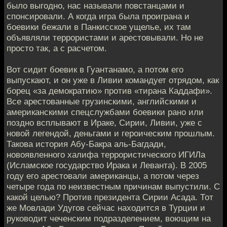
было выгодно, нас называли повстанцами и
спонсировали. А когда игра была проиграна и
боевики бежали в Панкисское ущелье, их там
объявляли террористами и арестовывали. Но не
просто так, а с расчетом.
Вот сидит боевик в Гуантанамо, а потом его
выпускают, и он уже в Ливии командует отрядом, как
борец «за демократию» против «тирана Каддафи».
Все арестованные грузинскими, английскими и
американскими спецслужбами боевики рано или
поздно всплывают в Ираке, Сирии, Ливии, уже с
новой легендой, деньгами и героическим прошлым.
Такова история Абу-Бакра аль-Багдади,
новоявленного халифа террористического ИГИЛа
(Исламское государство Ирака и Леванта). В 2005
году его арестовали американцы, а потом через
четыре года по неизвестным причинам выпустили. С
какой целью? Против президента Сирии Асада. Тот
же Мовлади Удугов сейчас находится в Турции и
руководит чеченским подразделением, воющим на