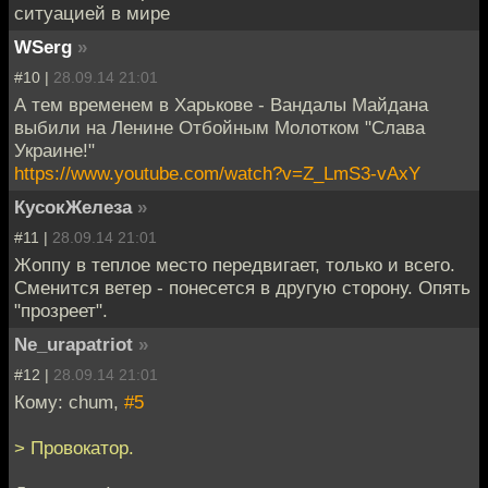
ситуацией в мире
WSerg
»
#10 |
28.09.14 21:01
А тем временем в Харькове - Вандалы Майдана
выбили на Ленине Отбойным Молотком "Слава
Украине!"
https://www.youtube.com/watch?v=Z_LmS3-vAxY
КусокЖелеза
»
#11 |
28.09.14 21:01
Жоппу в теплое место передвигает, только и всего.
Сменится ветер - понесется в другую сторону. Опять
"прозреет".
Ne_urapatriot
»
#12 |
28.09.14 21:01
Кому: chum,
#5
> Провокатор.