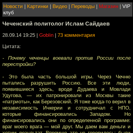
Новости
|
Картинки
|
Видео
|
Переводы
|
Магазин
|
VIP
клуб
Чеченский политолог Ислам Сайдаев
28.09.14 19:25
|
Goblin
|
73 комментария
Цитата:
- Почему чеченцы воевали против России после
перестройки?
- Это была часть большой игры. Через Чечню
пытались разрушить Россию. Все эти люди,
появившиеся здесь, вроде Дудаева и Мовлади
Удугова, — их патронировали из Москвы такие
«патриоты», как Березовский. Я тоже когда-то верил в
независимость Ичкерии и сотрудничал с НПО,
которые финансировались Западом. Но
финансировались они по определенной программе:
враг моего врага — мой друг. Мы даем вам деньги и
хотим результат. Впрямую это не говорилось: были