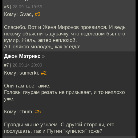
#6 |
28.09.14 19:55
Кому: Gvac,
#3
Спасибо. Вот и Женя Миронов проявился. И ведь
некому объяснить дурачку, что подлецом был его
кумир. Жаль, актер неплохой.
А Поляков молодец, как всегда!
Джон Мэтрикс
»
#7 |
28.09.14 20:09
Кому: sumerki,
#2
Они там все такие.
Головы гяурам резать не призывает, и то неплохо
уже.
Кому: chum,
#5
Правды мы не узнаем. С другой стороны, его
послушать, так и Путин "купился" тоже?