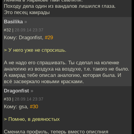
Походу дела один из вандалов лишился глаза.
Это песец камрады
Basilika
»
#32 |
28.09.14 23:37
Кому: Dragonfist,
#29
> У него уже не спросишь.
А не надо его спрашивать. Ты сделал на коленке
аналогию из воздуха на воздухе, т.е. такого не было.
А камрад тебе описал аналогию, которая была. И
всё засверкало новыми красками.
Dragonfist
»
#33 |
28.09.14 23:37
Кому: gsa,
#30
> Помню, в девяностых
Сменила профиль, теперь вместо описпния