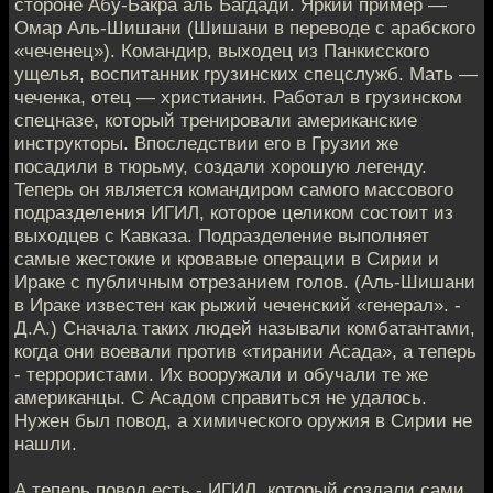
стороне Абу-Бакра аль Багдади. Яркий пример —
Омар Аль-Шишани (Шишани в переводе с арабского
«чеченец»). Командир, выходец из Панкисского
ущелья, воспитанник грузинских спецслужб. Мать —
чеченка, отец — христианин. Работал в грузинском
спецназе, который тренировали американские
инструкторы. Впоследствии его в Грузии же
посадили в тюрьму, создали хорошую легенду.
Теперь он является командиром самого массового
подразделения ИГИЛ, которое целиком состоит из
выходцев с Кавказа. Подразделение выполняет
самые жестокие и кровавые операции в Сирии и
Ираке с публичным отрезанием голов. (Аль-Шишани
в Ираке известен как рыжий чеченский «генерал». -
Д.А.) Сначала таких людей называли комбатантами,
когда они воевали против «тирании Асада», а теперь
- террористами. Их вооружали и обучали те же
американцы. С Асадом справиться не удалось.
Нужен был повод, а химического оружия в Сирии не
нашли.
А теперь повод есть - ИГИЛ, который создали сами