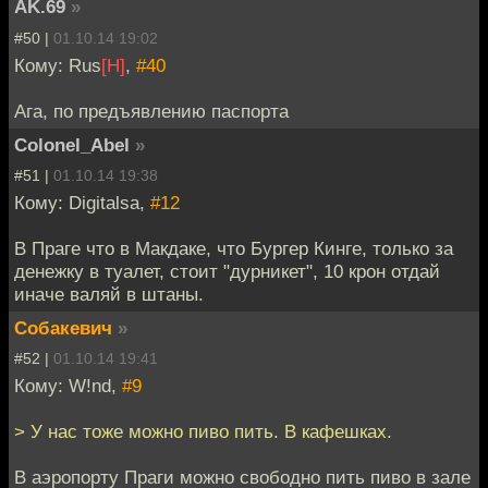
AK.69
»
#50 |
01.10.14 19:02
Кому: Rus
[H]
,
#40
Ага, по предъявлению паспорта
Colonel_Abel
»
#51 |
01.10.14 19:38
Кому: Digitalsa,
#12
В Праге что в Макдаке, что Бургер Кинге, только за
денежку в туалет, стоит "дурникет", 10 крон отдай
иначе валяй в штаны.
Собакевич
»
#52 |
01.10.14 19:41
Кому: W!nd,
#9
> У нас тоже можно пиво пить. В кафешках.
В аэропорту Праги можно свободно пить пиво в зале