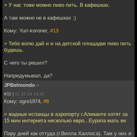
> У нас тоже можно пиво пить. В кафешках.
А там можно не в кафешках :)
Кому: Yuri-koroner,
#13
> Тебе волю дай и и на детской площадке пиво пить
будешь.
С чего ты решил?
Напридумывал, да?
JPBelmondo
»
#32 |
01.10.14 14:42
Кому: ogre1974,
#6
> жадные испанцы в аэропорту г.Аликанте хотят за
15 мин интернета несколько евро...Еуропа мать ее
Пару дней как оттуда (г.Вилла Халлоса). Там у них и