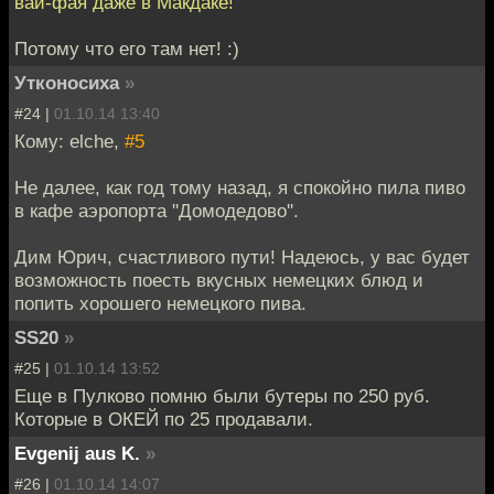
вай-фая даже в Макдаке!
Потому что его там нет! :)
Утконосиха
»
#24 |
01.10.14 13:40
Кому: elche,
#5
Не далее, как год тому назад, я спокойно пила пиво
в кафе аэропорта ''Домодедово''.
Дим Юрич, счастливого пути! Надеюсь, у вас будет
возможность поесть вкусных немецких блюд и
попить хорошего немецкого пива.
SS20
»
#25 |
01.10.14 13:52
Еще в Пулково помню были бутеры по 250 руб.
Которые в ОКЕЙ по 25 продавали.
Evgenij aus K.
»
#26 |
01.10.14 14:07