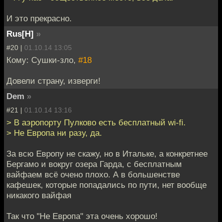
И это прекрасно.
Rus[H]
»
#20 |
01.10.14 13:05
Кому: Сушки-зло,
#18
Довели страну, изверги!
Dem
»
#21 |
01.10.14 13:16
> В аэропорту Пулково есть бесплатный wi-fi.
> Не Европа ни разу, да.
За всю Европу не скажу, но в Итальке, а конкретнее
Бергамо и вокруг озера Гарда, с бесплатным
вайфаем всё очено плохо. А в большенстве
кафешек, которые попадались по пути, нет вообще
никакого вайфая
Так что "Не Европа" эта очень хорошо!