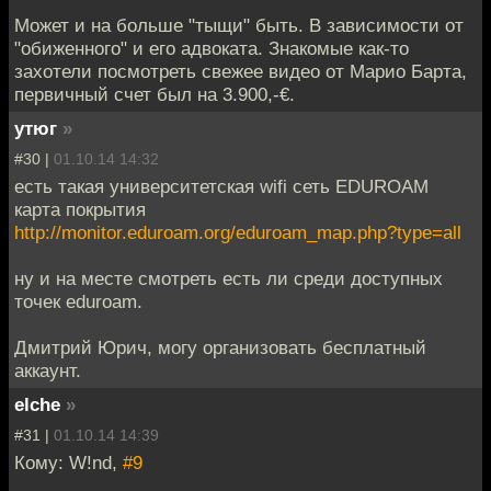
Может и на больше "тыщи" быть. В зависимости от
"обиженного" и его адвоката. Знакомые как-то
захотели посмотреть свежее видео от Марио Барта,
первичный счет был на 3.900,-€.
утюг
»
#30 |
01.10.14 14:32
есть такая университетская wifi сеть EDUROAM
карта покрытия
http://monitor.eduroam.org/eduroam_map.php?type=all
ну и на месте смотреть есть ли среди доступных
точек eduroam.
Дмитрий Юрич, могу организовать бесплатный
аккаунт.
elche
»
#31 |
01.10.14 14:39
Кому: W!nd,
#9