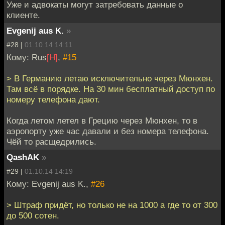
Уже и адвокаты могут затребовать данные о
клиенте.
Evgenij aus K.
»
#28 |
01.10.14 14:11
Кому: Rus
[H]
,
#15
> В Германию летаю исключительно через Мюнхен.
Там всё в порядке. На 30 мин бесплатный доступ по
номеру телефона дают.
Когда летом летел в Грецию через Мюнхен, то в
аэропорту уже час давали и без номера телефона.
Чёй то расщедрились.
QashAK
»
#29 |
01.10.14 14:19
Кому: Evgenij aus K.,
#26
> Штраф придёт, но только не на 1000 а где то от 300
до 500 сотен.