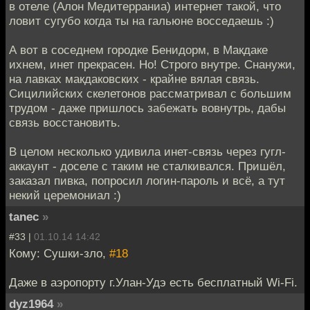
в отеле (Алон Медитерраниа) интернет такой, что
ловит сугубо когда ты на гальюне восседаешь :)
А вот в соседнем городке Бенидорм, в Макдаке
ихнем, инет прекрасен. Но! Строго внутре. Снанужи,
на лавках макдаковских - крайне вялая связь.
Сицилийских скелетонов рассматривал с большим
трудом - даже пришлось забежать вовнутрь, дабы
связь восстановить.
В целом несколько удивила инет-связь через гугл-
аккаунт - доселе с таким не сталкивался. Пришёл,
заказал пивка, попросил логин-пароль и всё, а тут
некий церемониал :)
tanec
»
#33 |
01.10.14 14:42
Кому: Сушки-зло,
#18
Даже в аэропорту г.Улан-Удэ есть бесплатный Wi-Fi.
dyz1964
»