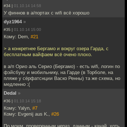
#34 |
01.10.14 14:58
У финнов в а/портах с wifi всё хорошо
dyz1964
»
#35 |
01.10.14 15:00
Кому: Dem,
#21
> а конкретнее Бергамо и вокруг озера Гарда, с
бесплатным вайфаем всё очено плохо.
в а/п Орио аль Серио (Бергамо) - есть wifi, логин по
фэйсбуку и мобильнику, на Гарде (в Торболе, на
пляже у сёрфатснции Васко Ренны) та же схема, но
медленно :(
Dedal
»
#36 |
01.10.14 15:18
Кому: Yalyn,
#7
Кому: Evgenij aus K.,
#26
По моим, проверенным нераз, данным - качай, хоть