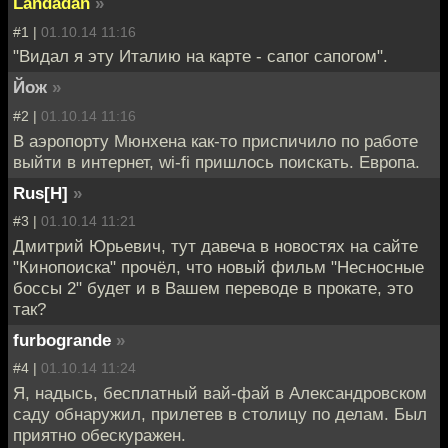
Landadan
»
#1 |
01.10.14 11:16
"Видал я эту Италию на карте - сапог сапогом".
Йож
»
#2 |
01.10.14 11:16
В аэропорту Мюнхена как-то приспичило по работе
выйти в интернет, wi-fi пришлось поискать. Европа.
Rus[H]
»
#3 |
01.10.14 11:21
Дмитрий Юрьевич, тут давеча в новостях на сайте
"Кинопоиска" прочёл, что новый фильм "Несносные
боссы 2" будет и в Вашем переводе в прокате, это
так?
furbogrande
»
#4 |
01.10.14 11:24
Я, надысь, бесплатный вай-фай в Александровском
саду обнаружил, прилетев в столицу по делам. Был
приятно обескуражен.