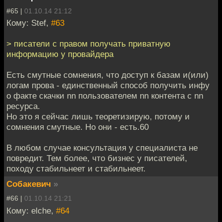
#65 |
01.10.14 21:12
Кому: Stef,
#63
> писатели с правом получать приватную
информацию у провайдера
Есть смутные сомнения, что доступ к базам и(или)
логам прова - единственный способ получить инфу
о факте скачки nn пользователем nn контента с nn
ресурса.
Но это я сейчас лишь теоретизирую, потому и
сомнения смутные. Но они - есть.60
В любом случае консультация у специалиста не
повредит. Тем более, что бизнес у писателей,
походу стабильнеет и стабильнеет.
Собакевич
»
#66 |
01.10.14 21:21
Кому: elche,
#64