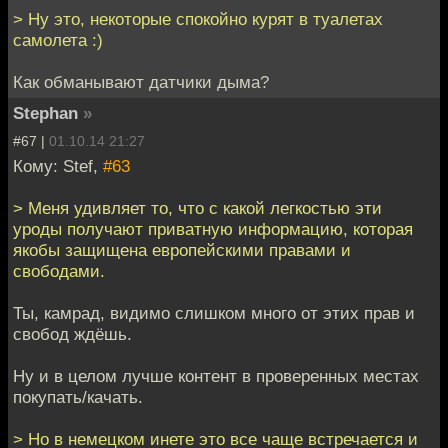
> Ну это, некоторые спокойно курят в туалетах
самолета :)
Как обманывают датчики дыма?
Stephan
»
#67 |
01.10.14 21:27
Кому: Stef,
#63
> Меня удивляет то, что с какой легкостью эти
уроды получают приватную информацию, которая
якобы защищена европейскими правами и
свободами.
Ты, камрад, видимо слишком много от этих прав и
свобод ждёшь.
Ну и в целом лучше контент в проверенных местах
покупать/качать.
> Но в немецком инете это все чаще встречается и