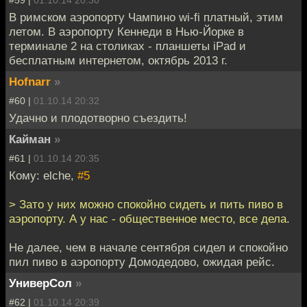
#59 |
01.10.14 20:30
В римском аэропорту Чампино wi-fi платный, этим
летом. В аэропорту Кеннеди в Нью-Йорке в
терминале 2 на столиках - планшеты iPad и
бесплатным интернетом, октябрь 2013 г.
Hofnarr
»
#60 |
01.10.14 20:32
Удачно и плодотворно съездить!
Кайман
»
#61 |
01.10.14 20:35
Кому: elche,
#5
> Зато у них можно спокойно сидеть и пить пиво в
аэропорту. А у нас - общественное место, все дела.
Не далее, чем в начале сентября сидел и спокойно
пил пиво в аэропорту Домодедово, ожидая рейс.
УниверСол
»
#62 |
01.10.14 20:39