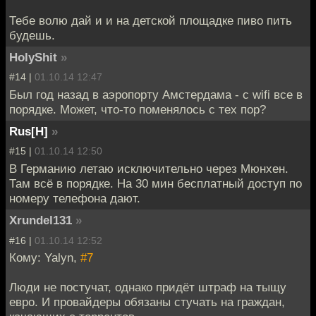
Тебе волю дай и и на детской площадке пиво пить
будешь.
HolyShit
»
#14 |
01.10.14 12:47
Был год назад в аэропорту Амстердама - с wifi все в
порядке. Может, что-то поменялось с тех пор?
Rus[H]
»
#15 |
01.10.14 12:50
В Германию летаю исключительно через Мюнхен.
Там всё в порядке. На 30 мин бесплатный доступ по
номеру телефона дают.
Xrundel131
»
#16 |
01.10.14 12:52
Кому: Yalyn,
#7
Люди не постучат, однако придёт штраф на тыщу
евро. И провайдеры обязаны стучать на граждан,