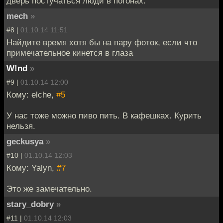
дверь постучаться люди в погонах.
mech
»
#8 |
01.10.14 11:51
Найдите время хотя бы на пару фоток, если что
примечательное кинется в глаза
W!nd
»
#9 |
01.10.14 12:00
Кому: elche,
#5
У нас тоже можно пиво пить. В кафешках. Курить
нельзя.
geckusya
»
#10 |
01.10.14 12:03
Кому: Yalyn,
#7
Это же замечательно.
stary_dobry
»
#11 |
01.10.14 12:03