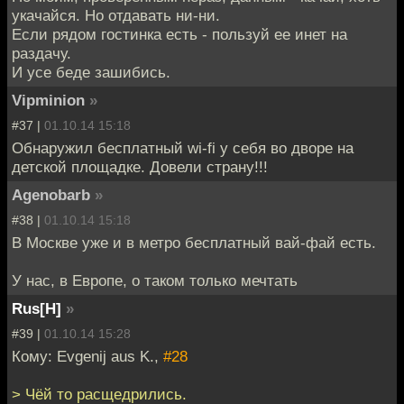
укачайся. Но отдавать ни-ни.
Если рядом гостинка есть - пользуй ее инет на
раздачу.
И усе беде зашибись.
Vipminion
»
#37 |
01.10.14 15:18
Обнаружил бесплатный wi-fi у себя во дворе на
детской площадке. Довели страну!!!
Agenobarb
»
#38 |
01.10.14 15:18
В Москве уже и в метро бесплатный вай-фай есть.
У нас, в Европе, о таком только мечтать
Rus[H]
»
#39 |
01.10.14 15:28
Кому: Evgenij aus K.,
#28
> Чёй то расщедрились.