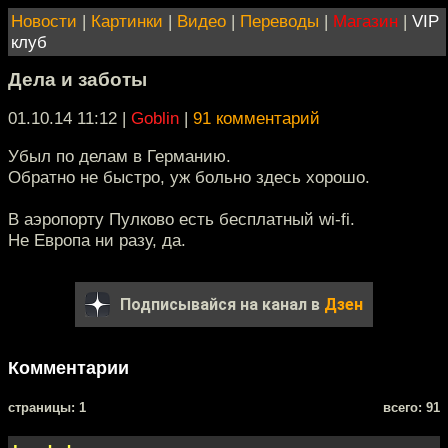
Новости
|
Картинки
|
Видео
|
Переводы
|
Магазин
|
VIP
клуб
Дела и заботы
01.10.14 11:12
|
Goblin
|
91 комментарий
Убыл по делам в Германию.
Обратно не быстро, уж больно здесь хорошо.
В аэропорту Пулково есть бесплатный wi-fi.
Не Европа ни разу, да.
Подписывайся на канал в
Дзен
Комментарии
cтраницы: 1
всего: 91