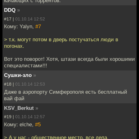
качающих с торрентов.
DDQ
»
#17 |
01.10.14 12:52
Кому: Yalyn,
#7
> т.к. могут потом в дверь постучаться люди в
погонах.
Вот это поворот! Хотя, штази всегда были хорошими
специалистами!!!
Сушки-зло
»
#18 |
01.10.14 12:53
Даже в аэропорту Симферополя есть бесплатный
вай фай
KSV_Berkut
»
#19 |
01.10.14 12:57
Кому: elche,
#5
> А у нас - общественное место, все дела.