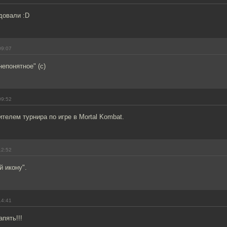
довали :D
09:07
непонятное" (с)
09:52
телем турнира по игре в Mortal Kombat.
12:52
 икону".
14:41
пять!!!