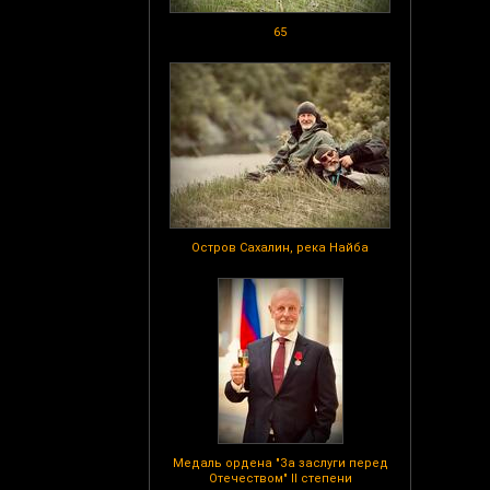
65
Остров Сахалин, река Найба
Медаль ордена "За заслуги перед
Отечеством" II степени