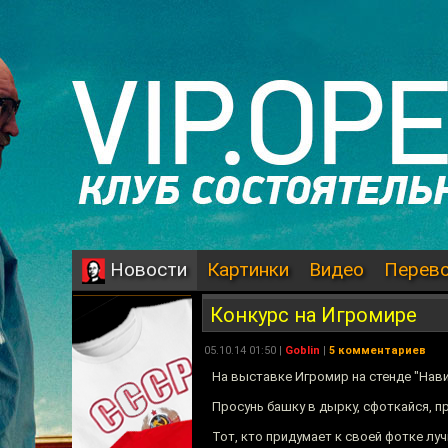
Картинки
Видео
Перев
Новости
Конкурс на Игромире
05.10.14 01:50 |
Goblin
|
5 комментариев
На выставке Игромир на стенде "Нав
Просунь башку в дырку, сфоткайся, п
Тот, кто придумает к своей фотке луч