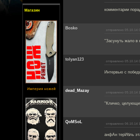
комментарии пора
Магазин
Bosko
отправлено 05.10.14 
"Засунуть жало в 
tolyan123
отправлено 05.10.14 
Интервью с победи
Империя ножей
dead_Mazay
отправлено 05.10.14 
"Кличко, целующий
QoMSoL
отправлено 06.10.14 
анфАн терИбль эта