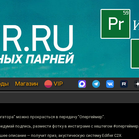
оды
Магазин
VIP
игатора" можно прокрасться в передачу "Опергеймер".
ридумай подпись, размести фотку в инстаграме с хештегом #опергеймер
шее описание — получит приз, акустическую систему Edifier C2X.