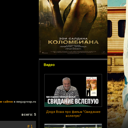
Видео
ие сайтов
в megagroup.ru
Дядя Вова про фильм "Свидание
всего: 5
вслепую"
# 1