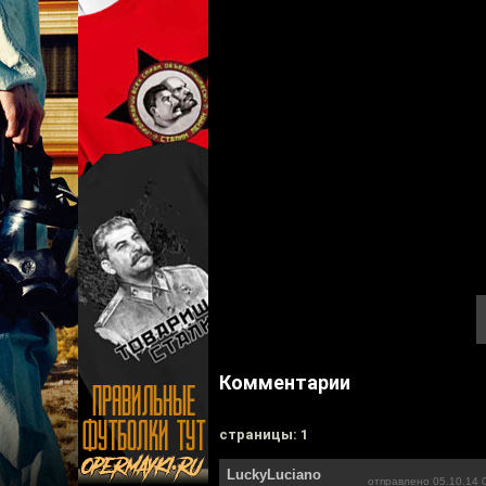
Комментарии
cтраницы: 1
LuckyLuciano
отправлено 05.10.14 