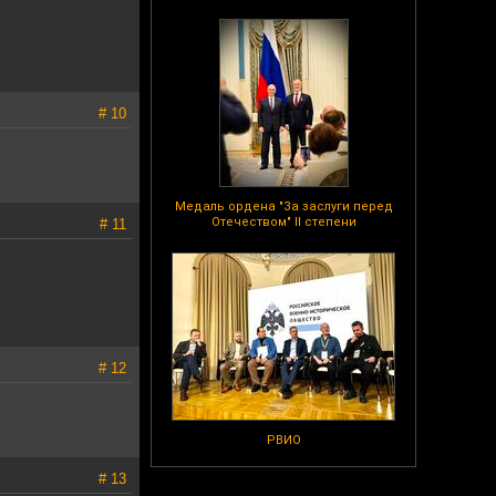
# 10
Медаль ордена "За заслуги перед
Отечеством" II степени
# 11
# 12
РВИО
# 13