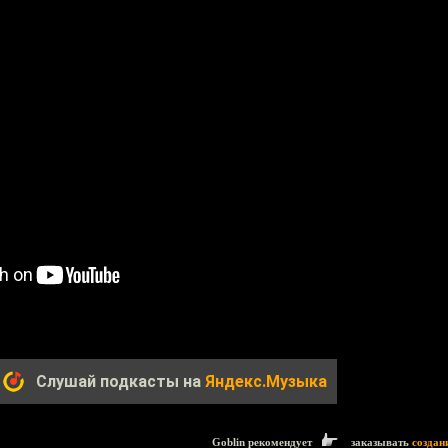
Слушай подкасты на
Яндекс.Музыка
Goblin рекомендует
заказывать
создан