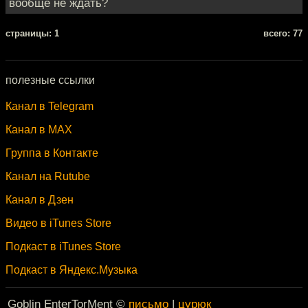
вообще не ждать?
cтраницы: 1
всего: 77
полезные ссылки
Канал в Telegram
Канал в MAX
Группа в Контакте
Канал на Rutube
Канал в Дзен
Видео в iTunes Store
Подкаст в iTunes Store
Подкаст в Яндекс.Музыка
Goblin EnterTorMent ©
письмо
|
цурюк