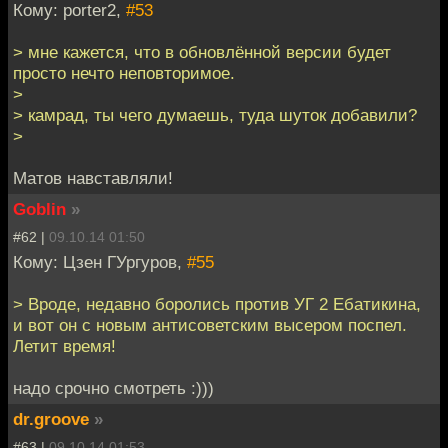
Кому: porter2,
#53
> мне кажется, что в обновлённой версии будет
просто нечто неповторимое.
>
> камрад, ты чего думаешь, туда шуток добавили?
>
Матов навставляли!
Goblin
»
#62 |
09.10.14 01:50
Кому: Цзен ГУргуров,
#55
> Вроде, недавно боролись против УГ 2 Ебатикина,
и вот он с новым антисоветским высером поспел.
Летит время!
надо срочно смотреть :)))
dr.groove
»
#63 |
09.10.14 01:53