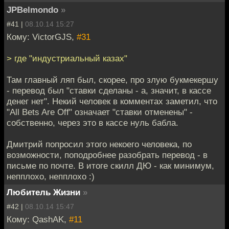
JPBelmondo
»
#41 |
08.10.14 15:27
Кому: VictorGJS,
#31
> где "индустриальный казах"
Там главный ляп был, скорее, про злую букмекершу
- перевод был "ставки сделаны - а, значит, в кассе
денег нет". Некий человек в комментах заметил, что
"All Bets Are Off" означает "ставки отменены" -
собственно, через это в кассе нуль бабла.
Дмитрий попросил этого некоего человека, по
возможности, поподробнее разобрать перевод - в
письме по почте. В итоге скилл ДЮ - как минимум,
непплохо, непплохо :)
Любитель Жизни
»
#42 |
08.10.14 15:47
Кому: QashAK,
#11