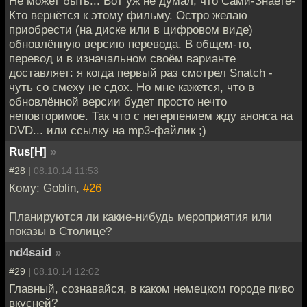
Не может быть... Вот уж не думал, что Сами-Знаете-
Кто вернётся к этому фильму. Остро желаю
приобрести (на диске или в цифровом виде)
обновлённую версию перевода. В общем-то,
перевод и в изначальном своём варианте
доставляет: я когда первый раз смотрел Snatch -
чуть со смеху не сдох. Но мне кажется, что в
обновлённой версии будет просто нечто
неповторимое. Так что с нетерпением жду анонса на
DVD... или ссылку на mp3-файлик ;)
Rus[H]
»
#28 |
08.10.14 11:53
Кому: Goblin,
#26
Планируются ли какие-нибудь мероприятия или
показы в Столице?
nd4said
»
#29 |
08.10.14 12:02
Главный, сознавайся, в каком немецком городе пиво
вкусней?