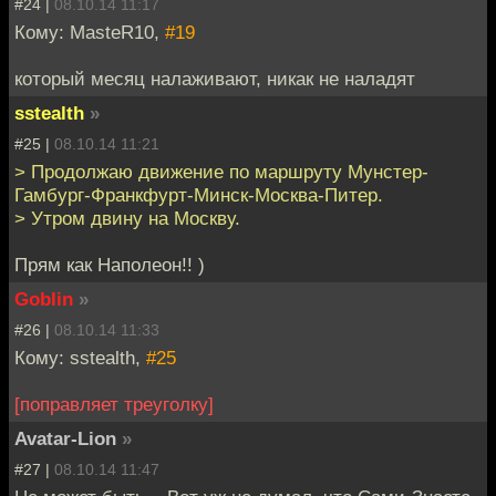
#24 |
08.10.14 11:17
Кому: MasteR10,
#19
который месяц налаживают, никак не наладят
sstealth
»
#25 |
08.10.14 11:21
> Продолжаю движение по маршруту Мунстер-
Гамбург-Франкфурт-Минск-Москва-Питер.
> Утром двину на Москву.
Прям как Наполеон!! )
Goblin
»
#26 |
08.10.14 11:33
Кому: sstealth,
#25
[поправляет треуголку]
Avatar-Lion
»
#27 |
08.10.14 11:47