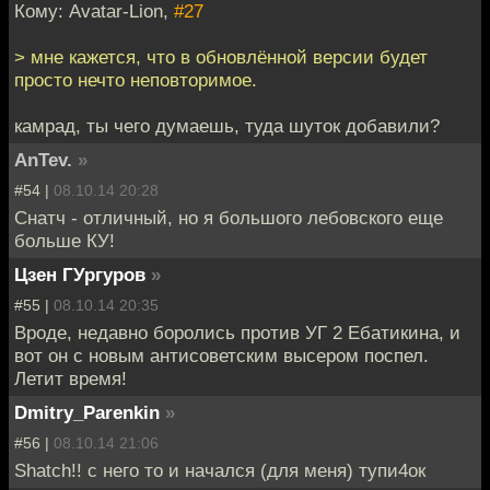
Кому: Avatar-Lion,
#27
> мне кажется, что в обновлённой версии будет
просто нечто неповторимое.
камрад, ты чего думаешь, туда шуток добавили?
AnTev.
»
#54 |
08.10.14 20:28
Снатч - отличный, но я большого лебовского еще
больше КУ!
Цзен ГУргуров
»
#55 |
08.10.14 20:35
Вроде, недавно боролись против УГ 2 Ебатикина, и
вот он с новым антисоветским высером поспел.
Летит время!
Dmitry_Parenkin
»
#56 |
08.10.14 21:06
Shatch!! с него то и начался (для меня) тупи4ок