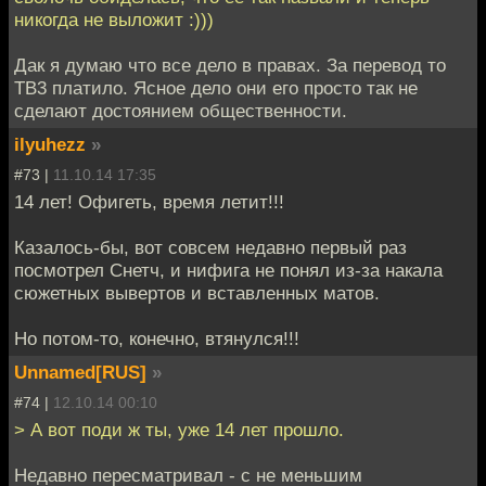
никогда не выложит :)))
Дак я думаю что все дело в правах. За перевод то
ТВ3 платило. Ясное дело они его просто так не
сделают достоянием общественности.
ilyuhezz
»
#73 |
11.10.14 17:35
14 лет! Офигеть, время летит!!!
Казалось-бы, вот совсем недавно первый раз
посмотрел Снетч, и нифига не понял из-за накала
сюжетных вывертов и вставленных матов.
Но потом-то, конечно, втянулся!!!
Unnamed[RUS]
»
#74 |
12.10.14 00:10
> А вот поди ж ты, уже 14 лет прошло.
Недавно пересматривал - с не меньшим