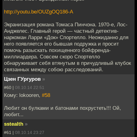
http://youtu.be/OUZgOQ186-A
Экранизация романа Томаса Пинчона. 1970-е, Лос-
Анджелес. Главный герой — частный детектив-
наркоман Ларри «Док» Спортелло. Неожиданно для
него появляется его бывшая подружка и просит
помочь разыскать похищенного бойфренда-
миллиардера. Совсем скоро Спортелло
обнаруживает себя втянутым в причудливый клубок
связанных между собою расследований.
Цзен ГУргуров
»
#60 |
08.10.14 22:51
Кому: lokooren,
#58
Любит он булками и батонами похрустеть!!! Ой,
любит...
sstealth
»
#61 |
08.10.14 23:27