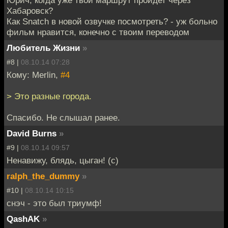
Хабаровск?
Как Snatch в новой озвучке посмотреть? - уж больно
фильм нравится, конечно с твоим переводом
Любитель Жизни
»
#8 |
08.10.14 07:28
Кому: Merlin,
#4
> Это разные города.
Спасибо. Не слышал ранее.
David Burns
»
#9 |
08.10.14 09:57
Ненавижу, блядь, цыган! (с)
ralph_the_dummy
»
#10 |
08.10.14 10:15
снэч - это был триумф!
QashAK
»