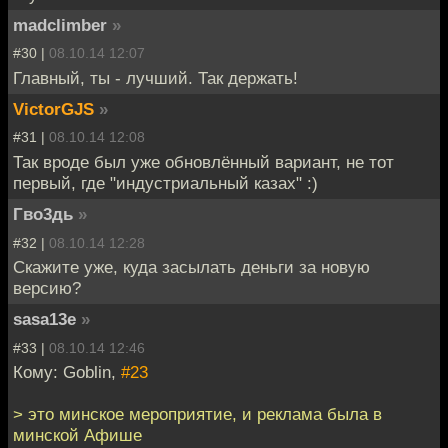
madclimber
»
#30 |
08.10.14 12:07
Главный, ты - лучший. Так держать!
VictorGJS
»
#31 |
08.10.14 12:08
Так вроде был уже обновлённый вариант, не тот
первый, где "индустриальный казах" :)
Гво3дь
»
#32 |
08.10.14 12:28
Скажите уже, куда засылать деньги за новую
версию?
sasa13e
»
#33 |
08.10.14 12:46
Кому: Goblin,
#23
> это минское мероприятие, и реклама была в
минской Афише