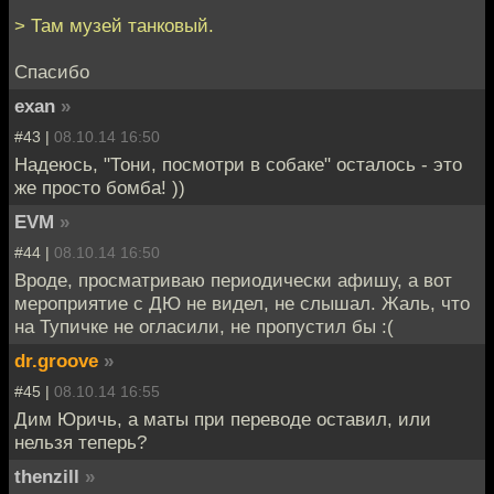
> Там музей танковый.
Спасибо
exan
»
#43 |
08.10.14 16:50
Надеюсь, "Тони, посмотри в собаке" осталось - это
же просто бомба! ))
EVM
»
#44 |
08.10.14 16:50
Вроде, просматриваю периодически афишу, а вот
мероприятие с ДЮ не видел, не слышал. Жаль, что
на Тупичке не огласили, не пропустил бы :(
dr.groove
»
#45 |
08.10.14 16:55
Дим Юричь, а маты при переводе оставил, или
нельзя теперь?
thenzill
»