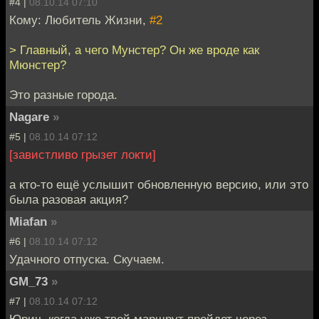
#4 |
08.10.14 07:10
Кому: Любитель Жизни,
#2
> Главный, а чего Мунстер? Он же вроде как
Мюнстер?
Это разные города.
Nagare
»
#5 |
08.10.14 07:12
[завистливо грызет локти]
а кто-то ещё услышит обновленную версию, или это
была разовая акция?
Miafan
»
#6 |
08.10.14 07:12
Удачного отпуска. Скучаем.
GM_73
»
#7 |
08.10.14 07:12
Юрич, когда уже твой маршрут пройдет через