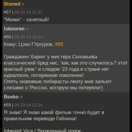
Stoned
»
#57 |
08.10.14 21:37
"Микки" - зачетный!
lokooren
»
#58 |
08.10.14 22:13
Кому: Цзен ГУргуров,
#55
Гражданин 'барин' у мистера Соловьева
классический бред нес. 'как, как это случилось? этот
красный ужас' и следом '23 года в стране нет
идеалогии, потерянное поколение'.
Опять знакомые либерасты ленту мне зальют
слезами о 'России, которую мы потеряли')
Bosko
»
#59 |
08.10.14 22:24
Я знаю! Я знаю какой фильм точно будет в
правильном переводе Гоблина!
Inherent Vice / Врожденный порок