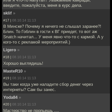
Или я что-то напутал? Уважаемые камрады,
введите, пожалуйста, меня в курс дела.
sklif
»
#17 |
08.10.14 11:13
В Минске? Почему я ничего не слышал заранее?!
Блин. То Гоблин в гости к ВГ приедет, то вот аж
Snatch начитал... У меня явно что-то с кармой. А у
кого-то с рекламой мероприятий.)
Ligero
»
#18 |
08.10.14 11:13
Хорошо выглядишь!
MasteR10
»
#19 |
08.10.14 11:13
Вы таки когда уже наладите сбор денег через
интернеты? Сам бы занес.
Yoda84
»
#20 |
08.10.14 11:13
Мастерство не пропьешь ....