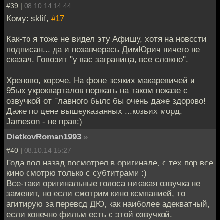
#39 |
08.10.14 14:44
Кому: sklif,
#17
Как-то я тоже не видел эту Афишу, хотя на новости
подписан... да и позавчерась ДимЮрич ничего не
сказал. Говорит "у вас заграница, все сложно".
Хреново, короче. На фоне всяких макаревичей и
95ых укрокварталов поржать на таком показе с
озвучкой от Главного было бы очень даже здорово!
Даже по цене вышеуказанных ...козьих морд.
Jameson - не прав:)
DietkovRoman1993
»
#40 |
08.10.14 15:27
Года пол назад посмотрел в оригинале, с тех пор все
кино смотрю только с субтитрами :)
Все-таки оригинальные голоса никакая озвучка не
заменит, но если смотрим кино компанией, то
агитирую за перевод ДЮ, как наиболее адекватный,
если конечно фильм есть с этой озвучкой.