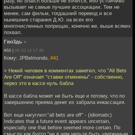
разу, но Snatch больше не хочется, ибо устойчиво
вызывает не самые лучшие ассоциации. Тем не
менее, сам фильм, тогдашний перевод и все
нынешние старания Д.Ю. на всех его
многочисленных поприщах, конечно же, выше всяких
похвал.
Гво3дь
»
#50 |
08.10.14 17:46
Кому: JPBelmondo,
#41
> Некий человек в комментах заметил, что "All Bets
Are Off" означает "ставки отменены" - собственно,
через это в кассе нуль бабла
В кассе бабла может не быть еще и потому, что по
завершению приема денег их забрала инкассация.
Вот еще нагуглил:"all bets are off" - (idiomatic)
Indicates that a future event appears uncertain,
especially one that before seemed more certain. По
смыслу как будто "ни в чем нельзя быть уверенным