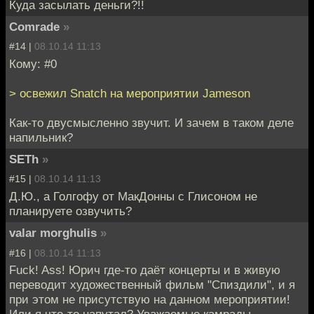
Куда засылать деньги?!!
Comrade
»
#14 |
08.10.14 11:13
Кому: #0
> освежил Snatch на мероприятии Jameson
Как-то двусмысленно звучит. И зачем в таком деле
напильник?
SETh
»
#15 |
08.10.14 11:13
Д.Ю., а Голгофу от МакДонны с Глисоном не
планируете озвучить?
valar morghulis
»
#16 |
08.10.14 11:13
Fuck! Ass! Юрич где-то даёт концерты и в живую
переводит художественный фильм "Спиздили", и я
при этом не присутствую на данном мероприятии!