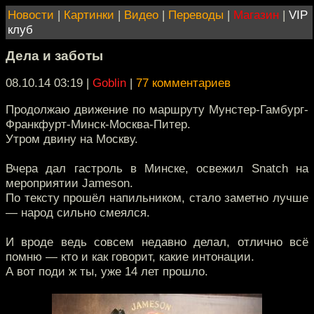
Новости
|
Картинки
|
Видео
|
Переводы
|
Магазин
|
VIP
клуб
Дела и заботы
08.10.14 03:19
|
Goblin
|
77 комментариев
Продолжаю движение по маршруту Мунстер-Гамбург-
Франкфурт-Минск-Москва-Питер.
Утром двину на Москву.
Вчера дал гастроль в Минске, освежил Snatch на
мероприятии Jameson.
По тексту прошёл напильником, стало заметно лучше
— народ сильно смеялся.
И вроде ведь совсем недавно делал, отлично всё
помню — кто и как говорит, какие интонации.
А вот поди ж ты, уже 14 лет прошло.