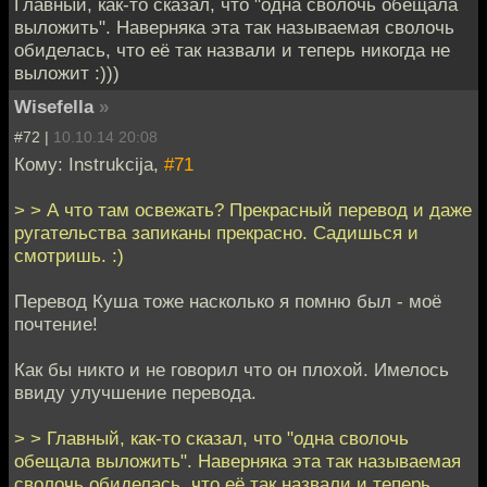
Главный, как-то сказал, что "одна сволочь обещала
выложить". Наверняка эта так называемая сволочь
обиделась, что её так назвали и теперь никогда не
выложит :)))
Wisefella
»
#72 |
10.10.14 20:08
Кому: Instrukcija,
#71
> > А что там освежать? Прекрасный перевод и даже
ругательства запиканы прекрасно. Садишься и
смотришь. :)
Перевод Куша тоже насколько я помню был - моё
почтение!
Как бы никто и не говорил что он плохой. Имелось
ввиду улучшение перевода.
> > Главный, как-то сказал, что "одна сволочь
обещала выложить". Наверняка эта так называемая
сволочь обиделась, что её так назвали и теперь