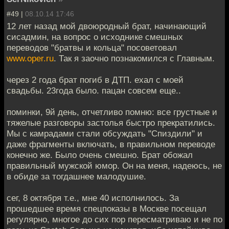
#49 |
08.10.14 17:46
12 лет назад мой двоюродный брат, начинающий
сисадмин, на вопрос о исходнике смешных
переводов "братвы и кольца" посоветовал
www.oper.ru
. Так я заочно познакомился с Главным.
через 2 года брат погиб в ДТП. ехал с моей
свадьбы. 23года было. пацан совсем еще..
поминки, 9й день, отчетливо помню: все грустные и
тяжелые разговоры застолья быстро прекратились.
Мы с камрадами стали обсуждать "Спиздили" и
даже фрагменты включать, в правильном переводе
конечно же. Было очень смешно. Брат обожал
правильный мужской юмор. Он на меня, надеюсь, не
в обиде за тогдашнее малодушие.
сег, 8 октября т.е., мне 40 исполнилось. За
прошедшее время спецпоказы в Москве посещал
регулярно, многое до сих пор пересматриваю и не по