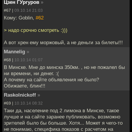
Цзен ГУргуров
»
#67 |
09.10.14 21:03
Кому: Goblin,
#62
> надо срочно смотреть :)))
А вот хрен ему моржовый, а не деньги за билеты!!!
Mannelig
»
#68 |
10.10.14 01:07
В Минске. Мне до минска 350км. , но не пожалел бы
ни времени, ни денег. :(
А почему на сайте объявления не было?
Обижаете, блин!!!
Raskolnickoff
»
#69 |
10.10.14 08:32
Таки да, население под 2 лимона в Минске, такое
лучше и на сайте заранее публиковать, возможно
зрителей было бы больше. Хотя... Может я чего-то
не понимаю, специфика показов с расчетом на