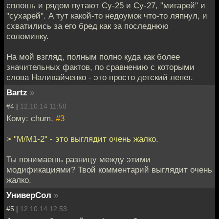
сплошь и рядом путают Су-25 и Су-27, "мигарей" и
"сухарей". А тут какой-то недоумок что-то ляпнул, и
схватились за его бред как за последнюю
соломинку.
На мой взгляд, полным полно куда как более
значительных фактов, по сравнению с которыми
слова Наливайченко - это просто детский лепет.
Bartz
»
#4 |
12.10.14 11:50
Кому: chum,
#3
> "М/М1-2" - это выглядит очень жалко.
Ты понимаешь разницу между этими
модификациями? Твой комментарий выглядит очень
жалко.
УниверСол
»
#5 |
12.10.14 12:53