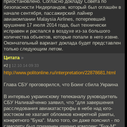
приостановлено. Согласно докладу Совета по
безопасности Нидерландов, который был оглашён в
начале сентября, пассажирский лайнер
авиакомпании Malaysia Airlines, потерпевший
крушение 17 июля 2014 года, был технически
исправен и распался в воздухе из-за большого
количества объектов, которые попали в него извне.
Окончательный вариант доклада будет представлен
только следующим летом.
Цитата
»
#2 |
12.10.14 09:33
http://www.politonline.ru/interpretation/22878681.html
Глава СБУ проговорился, что Боинг сбила Украина
В интервью украинскому телеканалу руководитель
СБУ Наливайченко заявил, что "для завершения
расследования авиакатастрофы в небе над юго-
востоком не хватает обломков конкретной ракеты,
конкретного "Бука". Мало того, он даже пояснил - по
самолету был применен именно комплекс "Бук-М".