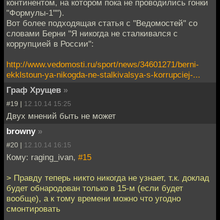
континентом, на котором пока не проводились гонки
"Формулы-1"").
Вот более подходящая статья с "Ведомостей" со
словами Берни "Я никогда не сталкивался с
коррупцией в России":
http://www.vedomosti.ru/sport/news/34601271/berni-
ekklstoun-ya-nikogda-ne-stalkivalsya-s-korrupciej-...
Граф Хрущев
»
#19 |
12.10.14 15:25
Двух мнений быть не может
browny
»
#20 |
12.10.14 16:15
Кому: raging_ivan,
#15
> Правду теперь никто никогда не узнает, т.к. доклад
будет обнародован только в 15-м (если будет
вообще), а к тому времени можно что угодно
смонтировать