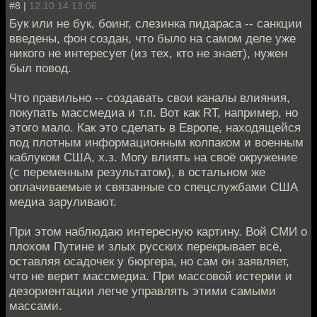
#8 |
12.10.14 13:06
Бук или не бук, боинг, слезинка пидараса -- санкции
введены, фон создан, что было на самом деле уже
никого не интересует (из тех, кто не знает), нужен
был повод.
Что правильно -- создавать свои каналы влияния,
покупать массмедиа и т.п. Вот как RT, например, но
этого мало. Как это сделать в Европе, находящейся
под плотным информационным колпаком и военным
каблуком США, х.з. Могу влиять на своё окружение
(с переменным результатом), в остальном же
оплачиваемые и связанные со спецслужбами США
медиа заруливают.
При этом наблюдаю интересную картину. Вой СМИ о
плохом Путине и злых русских перекрывает всё,
оставляя осадочек у бюргера, но сам он заявляет,
что не верит массмедиа. При массовой истерии и
дезориентации легче управлять этими самыми
массами.