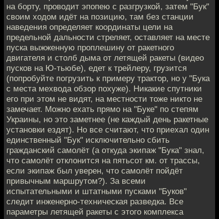
на борту, проводит эпопею с разгрузкой, затем "Бук"
своим ходом идёт на позицию, там без станции
наведения определяет координаты цели на
предельной дальности стреляет, оставляет на месте
пуска выжженную проплешину от ракетного
двигателя и столб дыма от летящей ракеты (видео
пусков на Ю-тьюбе), едет к трейлеру, грузится
(попробуйте погрузить к примеру трактор, но у "Бука
с места мехвода обзор похуже). Никакие спутники
его при этом не видят, на местности тоже никто не
замечает. Можно ехать прямо на "Буке" по степям
Украины, но это заметнее (не каждый день ракетные
установки ездят). Но все считают, что приехал один
единственный "Бук" исключительно сбить
гражданский самолёт (а откуда экипаж "Бука" знал,
что самолёт отклонится на пятьсот км. от трассы,
если экипаж был уверен, что самолёт пойдёт
привычным маршрутом?). За всеми
испытательными и штатными пусками "Буков"
следит инженерно-техническая разведка. Все
параметры летящей ракеты с этого комплекса