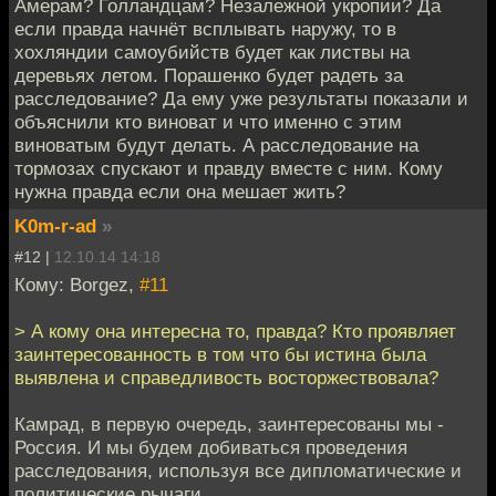
Амерам? Голландцам? Незалежной укропии? Да
если правда начнёт всплывать наружу, то в
хохляндии самоубийств будет как листвы на
деревьях летом. Порашенко будет радеть за
расследование? Да ему уже результаты показали и
объяснили кто виноват и что именно с этим
виноватым будут делать. А расследование на
тормозах спускают и правду вместе с ним. Кому
нужна правда если она мешает жить?
K0m-r-ad
»
#12 |
12.10.14 14:18
Кому: Borgez,
#11
> А кому она интересна то, правда? Кто проявляет
заинтересованность в том что бы истина была
выявлена и справедливость восторжествовала?
Камрад, в первую очередь, заинтересованы мы -
Россия. И мы будем добиваться проведения
расследования, используя все дипломатические и
политические рычаги.