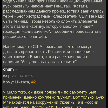
ходе учения был произведен несанкционированный
пуск ракеты",- напоминает Генштаб. "Кстати,
расследованием данного происшествия занимались
те же «беспристрастные» следователи СБУ. Не надо
быть гением, чтобы невольно сложить элементы
этого пазла в картину, которую маслом "пишет"
господин Наливайченко", - сообщил представитель
российского Генштаба.
Напомним, что США признались, что не могут
доказать причастность России или ополчения к
уничтожению Боинга, хотя ранее заявляли о
наличии "безусловных доказательств".
chum
»
#3 |
12.10.14 10:15
Кому: Цитата,
#2
> Мало того, он даже пояснил - по самолету был
применен именно комплекс "Бук-М". Вот только "Бук-
М" находится на вооружении Украины, а в России
нет и не было ЗРК "Бук-М". Выходит, что