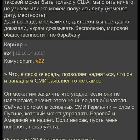
таковой может быть только у США, мы опять ничего
не узнаем или же можем получить липу (изменят
дату, местность).
Да и вообще, мне кажется, для себя мы все давно
доказали, украм доказывать бесполезно, мировой
общественности - по барабану
Кербер
»
#24 |
12.10.14 18:17
Кому: chum,
#22
> Что, в свою очередь, позволяет надеяться, что он
и западным СМИ заявляет то же самое.
Он может им заявлять что угодно, если они не
напечатают, значит этого не было для обывателя.
Сейчас поискал в основных СМИ Германии -- слов о
Путине, который может управлять Европой и
Америкой не нашёл. Если неправ, пусть меня
поправят, пожалуйста.
Основные СМИ нагоняли истерику о