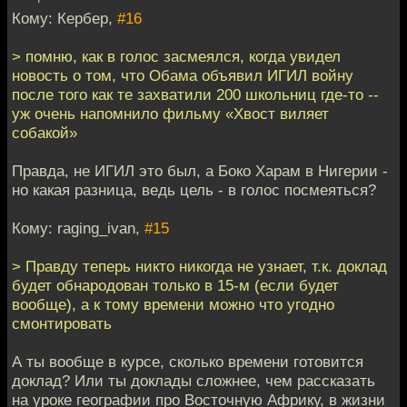
Кому: Кербер,
#16
> помню, как в голос засмеялся, когда увидел
новость о том, что Обама объявил ИГИЛ войну
после того как те захватили 200 школьниц где-то --
уж очень напомнило фильму «Хвост виляет
собакой»
Правда, не ИГИЛ это был, а Боко Харам в Нигерии -
но какая разница, ведь цель - в голос посмеяться?
Кому: raging_ivan,
#15
> Правду теперь никто никогда не узнает, т.к. доклад
будет обнародован только в 15-м (если будет
вообще), а к тому времени можно что угодно
смонтировать
А ты вообще в курсе, сколько времени готовится
доклад? Или ты доклады сложнее, чем рассказать
на уроке географии про Восточную Африку, в жизни