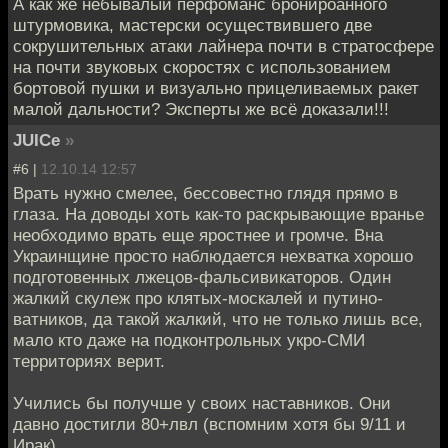
А как же небывалый перфоманс бронироанного
штурмовика, мастерски осуществившего две
сокрушительных атаки лайнера почти в стратосфере
на почти звуковых скоростях с использованием
бортовой пушки и визуально прицеливаемых ракет
малой дальности? Эксперты же всё доказали!!!
JUICe
»
#6 |
12.10.14 12:57
Врать нужно смелее, бессовестно глядя прямо в
глаза. На доводы хоть как-то раскрывающие вранье
необходимо врать еще яростнее и громче. Вна
Украинщине просто наблюдается нехватка хорошо
подготовенных лжецов-фальсивикаторов. Один
жалкий скулеж про клятых-москалей и путино-
ватников, да такой жалкий, что не только лишь все,
мало кто даже на подконтрольных укро-СМИ
территориях верит.
Учились бы получше у своих наставников. Они
давно достигли 80+лвл (вспомним хотя бы 9/11 и
Ирак)