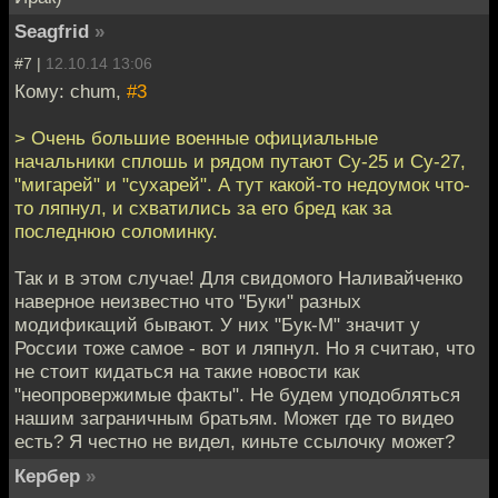
Seagfrid
»
#7 |
12.10.14 13:06
Кому: chum,
#3
> Очень большие военные официальные
начальники сплошь и рядом путают Су-25 и Су-27,
"мигарей" и "сухарей". А тут какой-то недоумок что-
то ляпнул, и схватились за его бред как за
последнюю соломинку.
Так и в этом случае! Для свидомого Наливайченко
наверное неизвестно что "Буки" разных
модификаций бывают. У них "Бук-М" значит у
России тоже самое - вот и ляпнул. Но я считаю, что
не стоит кидаться на такие новости как
"неопровержимые факты". Не будем уподобляться
нашим заграничным братьям. Может где то видео
есть? Я честно не видел, киньте ссылочку может?
Кербер
»