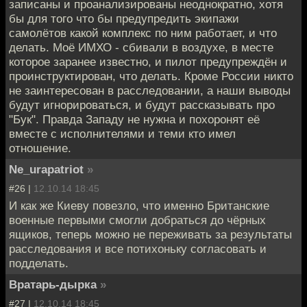
записаны и проанализированы неоднократно, хотя
бы для того что бы предупредить экипажи
самолётов какой комплекс по ним работает, и что
делать. Моё ИМХО - сбивали в воздухе, в месте
которое заранее известно, и пилот предупреждён и
проинструктирован, что делать. Кроме России никто
не заинтересован в расследовании, а наши выводы
будут игнорироваться, и будут рассказывать про
"Бук". Правда Западу не нужна и похоронят её
вместе с исполнителями и теми кто имел
отношение.
Ne_urapatriot
»
#26 |
12.10.14 18:45
И как же Киеву повезло, что именно Британские
военные первыми смогли добраться до чёрных
ящиков, теперь можно не переживать за результаты
расследования и все потихоньку согласовать и
подделать.
Вратарь-дырка
»
#27 |
12.10.14 18:45