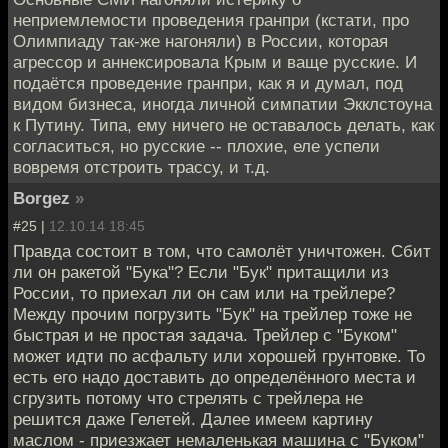
неприемлемости проведения гранпри (кстати, про
Олимпиаду так-же нагоняли) в России, которая
агрессор и аннексировала Крым и ваще русские. И
подаётся проведение гранпри, как я и думал, под
видом бизнеса, иногда личной симпатии Экклстоуна
к Путину. Типа, ему ничего не оставалось делать, как
согласиться, но русские -- плохие, еле успели
вовремя отстроить трассу, и т.д.
Borgez
»
#25 |
12.10.14 18:45
Правда состоит в том, что самолёт уничтожен. Сбит
ли он ракетой "Бука"? Если "Бук" притащили из
России, то приехал ли он сам или на трейлере?
Между прочим погрузить "Бук" на трейлер тоже не
быстрая и не простая задача. Трейлер с "Буком"
может идти по асфальту или хорошей грунтовке. То
есть его надо доставить до определённого места и
сгрузить потому что стрелять с трейлера не
решится даже Гелетей. Далее имеем картину
маслом - приезжает немаленькая машина с "Буком"