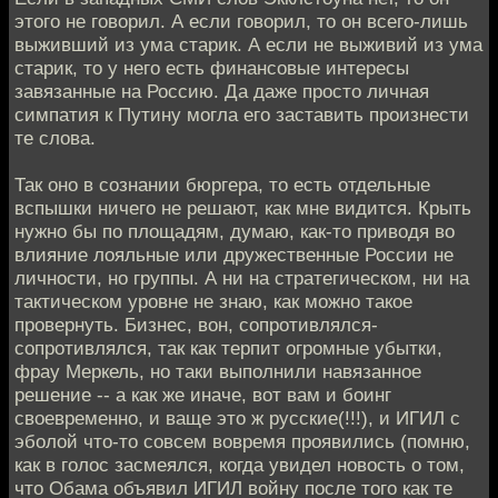
этого не говорил. А если говорил, то он всего-лишь
выживший из ума старик. А если не выживий из ума
старик, то у него есть финансовые интересы
завязанные на Россию. Да даже просто личная
симпатия к Путину могла его заставить произнести
те слова.
Так оно в сознании бюргера, то есть отдельные
вспышки ничего не решают, как мне видится. Крыть
нужно бы по площадям, думаю, как-то приводя во
влияние лояльные или дружественные России не
личности, но группы. А ни на стратегическом, ни на
тактическом уровне не знаю, как можно такое
провернуть. Бизнес, вон, сопротивлялся-
сопротивлялся, так как терпит огромные убытки,
фрау Меркель, но таки выполнили навязанное
решение -- а как же иначе, вот вам и боинг
своевременно, и ваще это ж русские(!!!), и ИГИЛ с
эболой что-то совсем вовремя проявились (помню,
как в голос засмеялся, когда увидел новость о том,
что Обама объявил ИГИЛ войну после того как те