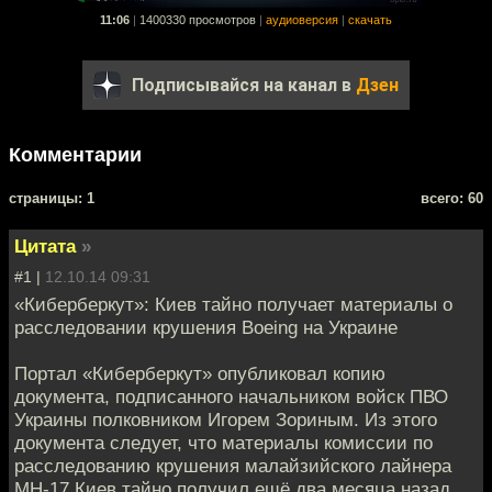
11:06
|
1400330 просмотров
|
аудиоверсия
|
скачать
Подписывайся на канал в
Дзен
Комментарии
cтраницы: 1
всего: 60
Цитата
»
#1 |
12.10.14 09:31
«Киберберкут»: Киев тайно получает материалы о
расследовании крушения Boeing на Украине
​Портал «Киберберкут» опубликовал копию
документа, подписанного начальником войск ПВО
Украины полковником Игорем Зориным. Из этого
документа следует, что материалы комиссии по
расследованию крушения малайзийского лайнера
МН-17 Киев тайно получил ещё два месяца назад.