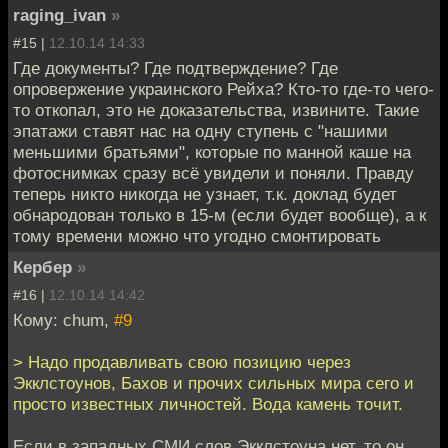
raging_ivan
»
#15 |
12.10.14 14:33
Где документы? Где подтверждение? Где
опровержение украинского Рейха? Кто-то где-то чего-
то откопал, это не доказательства, извините. Такие
эпатажи ставят нас на одну ступень с "нашими
меньшими братьями", которые по манной каше на
фотоснимках сразу всë увидели и поняли. Правду
теперь никто никогда не узнает, т.к. доклад будет
обнародован только в 15-м (если будет вообще), а к
тому времени можно что угодно смонтировать
Кербер
»
#16 |
12.10.14 14:42
Кому: chum,
#9
> Надо продавливать свою позицию через
Экклстоунов, Бахов и прочих сильных мира сего и
просто известных личностей. Вода камень точит.
Если в западных СМИ слов Экклстоуна нет, то он