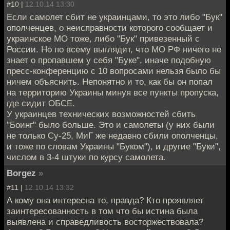
#10 |
12.10.14 13:30
Если самолет сбит не украинцами, то это либо "Бук"
ополченцев, о неисправности которого сообщает и
украинское МО тоже, либо "Бук" привезенный с
России. Но по всему выглядит, что МО РФ ничего не
знает о пропавшем у себя "Буке", иначе подобную
пресс-конференцию с 10 вопросами нельзя было бы
ничем объяснить. Непонятно и то, как бы он попал
на территорию Украины минуя все пункты пропуска,
где сидит ОБСЕ.
У украинцев технических возможностей сбить
"Боинг" было больше. Это и самолеты (у них были
не только Су-25, МиГ же недавно сбили ополченцы,
и тоже по словам Украины "Буком"), и другие "Буки",
числом в 3-4 штуки по курсу самолета.
Borgez
»
#11 |
12.10.14 13:32
А кому она интересна то, правда? Кто проявляет
заинтересованность в том что бы истина была
выявлена и справедливость восторжествовала?