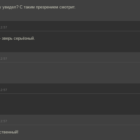
у увидел? С таким презрением смотрит.
12:57
- зверь серьёзный.
12:57
12:57
12:57
ственный!