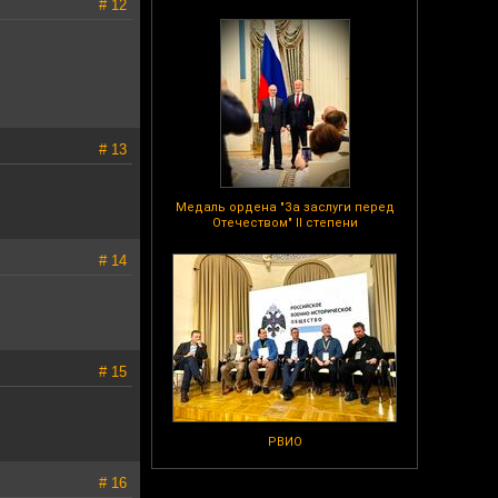
# 12
# 13
Медаль ордена "За заслуги перед
Отечеством" II степени
# 14
# 15
РВИО
# 16