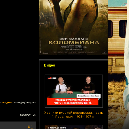
Видео
ь
лендинг
в megagroup.ru
Хроники русской революции, часть
всего: 78
1: Революция 1905–1907 гг.
# 1