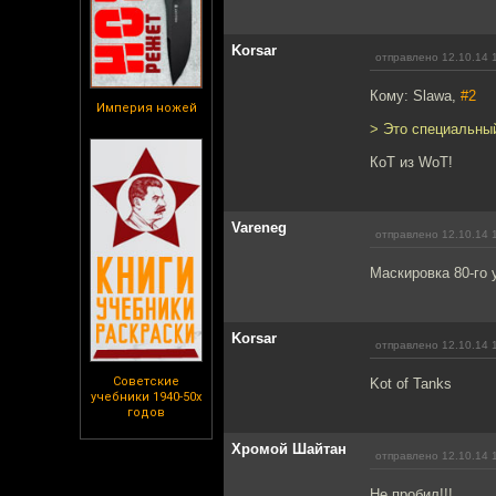
Korsar
отправлено 12.10.14 
Кому: Slawa,
#2
Империя ножей
> Это специальный
КоТ из WoT!
Vareneg
отправлено 12.10.14 
Маскировка 80-го 
Korsar
отправлено 12.10.14 
Советские
Kot of Tanks
учебники 1940-50х
годов
Хромой Шайтан
отправлено 12.10.14 
Не пробил!!!