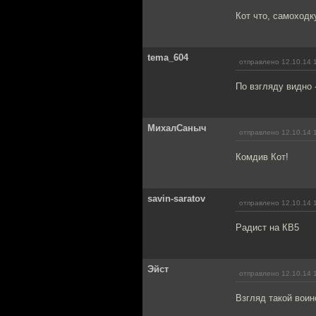
Кот что, самоходк
tema_604
отправлено 12.10.14 
По взгляду видно 
МихалСаныч
отправлено 12.10.14 
Комдив Кот!
savin-saratov
отправлено 12.10.14 
Радист на КВ5
Эйст
отправлено 12.10.14 
Взгляд такой воин