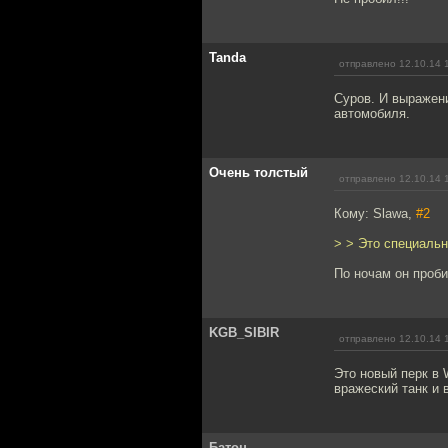
Tanda
отправлено 12.10.14 
Суров. И выражени
автомобиля.
Очень толстый
отправлено 12.10.14 
Кому: Slawa,
#2
> > Это специальн
По ночам он проби
KGB_SIBIR
отправлено 12.10.14 
Это новый перк в 
вражеский танк и 
Батон