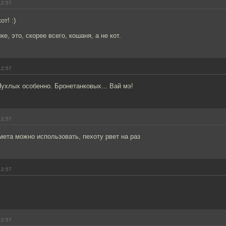
12:57
т! :)
е, это, скорее всего, кошаня, а не кот.
12:57
ухлых особенно. Бронетанковых... Вай мэ!
12:57
ета можно использовать, пехоту рвет на раз
12:57
12:57