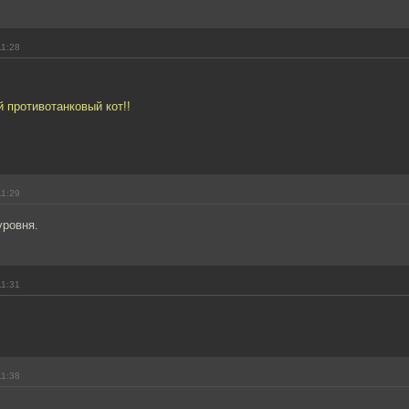
11:28
 противотанковый кот!!
11:29
уровня.
11:31
11:38