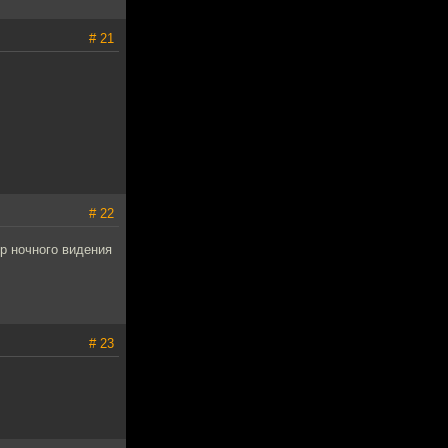
# 21
# 22
ор ночного видения
# 23