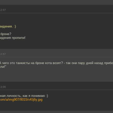
12:57
идения. :)
 броне?
видения пропили!
12:57
 А чего это танкисты на броне кота возят? - так они пару дней назад приб
ли!"
13:06
ная личность, как я понимаю :)
com/a/img907/8015/vKlj6y.jpg