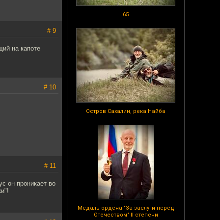
65
# 9
щий на капоте
# 10
Остров Сахалин, река Найба
# 11
ус он проникает во
и"!
Медаль ордена "За заслуги перед
Отечеством" II степени