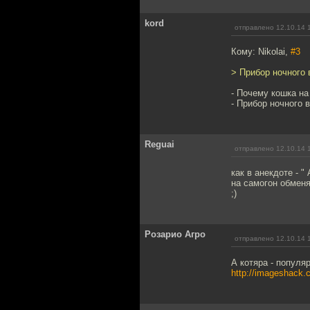
kord
отправлено 12.10.14 
Кому: Nikolai,
#3
> Прибор ночного в
- Почему кошка на
- Прибор ночного 
Reguai
отправлено 12.10.14 
как в анекдоте - "
на самогон обменя
;)
Розарио Агро
отправлено 12.10.14 
А котяра - популяр
http://imageshack.