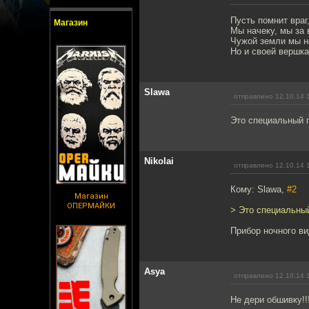
Пусть помнит враг
Магазин
Мы начеку, мы за 
Чужой земли мы н
Но и своей вершка
Slawa
отправлено 12.10.14 
Это специальный п
Nikolai
отправлено 12.10.14 
Кому: Slawa,
#2
Магазин
ОПЕРМАЙКИ
> Это специальный
Прибор ночного ви
Asya
отправлено 12.10.14 
Не дери обшивку!!