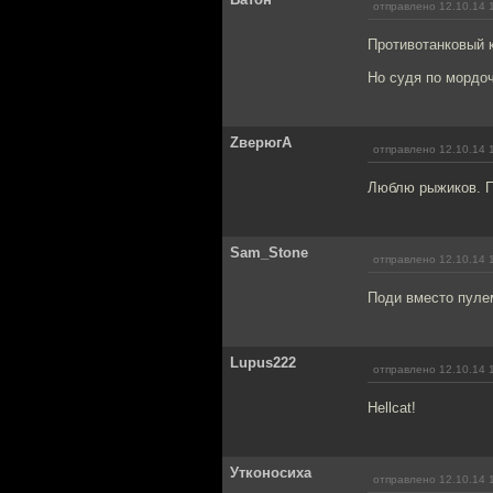
отправлено 12.10.14 
Противотанковый ко
Но судя по мордочк
ZверюгА
отправлено 12.10.14 
Люблю рыжиков. П
Sam_Stone
отправлено 12.10.14 
Поди вместо пулем
Lupus222
отправлено 12.10.14 
Hellcat!
Утконосиха
отправлено 12.10.14 