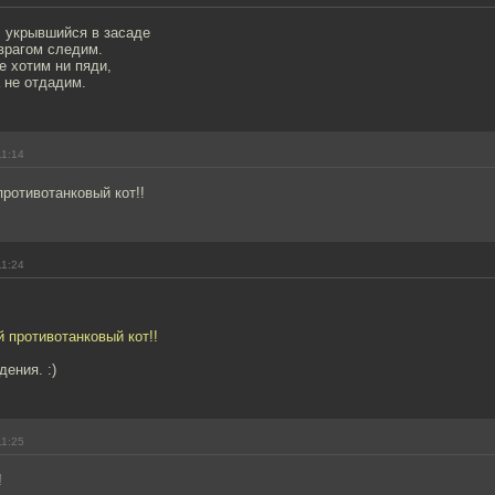
, укрывшийся в засаде
врагом следим.
е хотим ни пяди,
 не отдадим.
11:14
ротивотанковый кот!!
11:24
 противотанковый кот!!
дения. :)
11:25
!