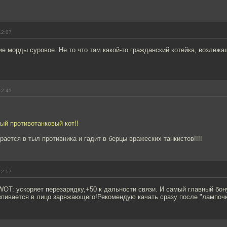
12:07
е морды суровое. Не то что там какой-то гражданский котейка, возлежа
12:41
ый противотанковый кот!!
рается в тыл противника и гадит в берцы вражеских танкистов!!!!
12:57
WOT: ускоряет перезарядку,+50 к дальности связи. И самый главный бон
впивается в лицо заряжающего!Рекомендую качать сразу после "лампочк