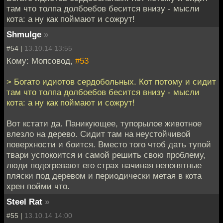
там что толпа долбоебов бесится внизу - мысли
кота: а ну как поймают и сожрут!
Shmulge
»
#54 |
13.10.14 13:55
Кому: Мопсовод,
#53
> Богато идиотов сердобольных. Кот потому и сидит
там что толпа долбоебов бесится внизу - мысли
кота: а ну как поймают и сожрут!
Вот кстати да. Паникующее, тупорылое животное
влезло на дерево. Сидит там на неустойчивой
поверхности и боится. Вместо того чтоб дать тупой
твари успокоится и самой решить свою проблему,
люди подогревают его страх начиная непонятные
пляски под деревом и периодически метая в кота
хрен пойми что.
Steel Rat
»
#55 |
13.10.14 14:00