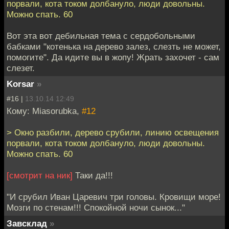
порвали, кота током долбануло, люди довольны.
Можно спать. 60
Вот эта вот дебильная тема с сердобольными
бабками "котенька на дерево залез, слезть не может,
помогите". Да идите вы в жопу! Жрать захочет - сам
слезет.
Korsar
»
#16 |
13.10.14 12:49
Кому: Miasorubka,
#12
> Окно разбили, дерево срубили, линию освещения
порвали, кота током долбануло, люди довольны.
Можно спать. 60
[смотрит на ник]
Таки да!!!
"И срубил Иван Царевич три головы. Кровищи море!
Мозги по стенам!!! Спокойной ночи сынок..."
Завсклад
»