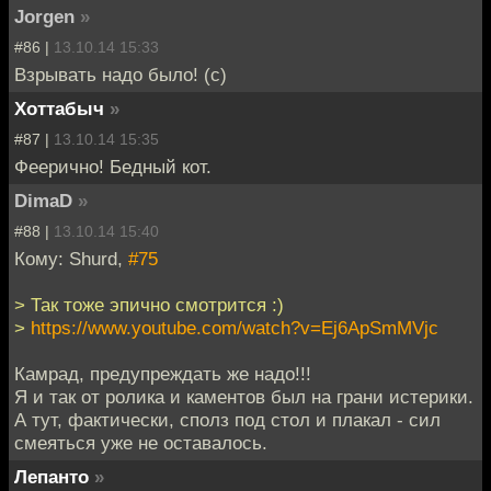
Jorgen
»
#86 |
13.10.14 15:33
Взрывать надо было! (с)
Хоттабыч
»
#87 |
13.10.14 15:35
Феерично! Бедный кот.
DimaD
»
#88 |
13.10.14 15:40
Кому: Shurd,
#75
> Так тоже эпично смотрится :)
>
https://www.youtube.com/watch?v=Ej6ApSmMVjc
Камрад, предупреждать же надо!!!
Я и так от ролика и каментов был на грани истерики.
А тут, фактически, сполз под стол и плакал - сил
смеяться уже не оставалось.
Лепанто
»