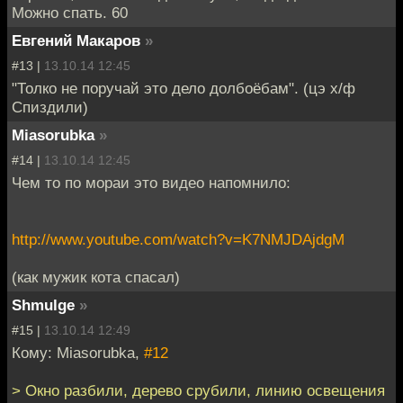
Можно спать. 60
Евгений Макаров
»
#13 |
13.10.14 12:45
"Толко не поручай это дело долбоёбам". (цэ х/ф
Спиздили)
Miasorubka
»
#14 |
13.10.14 12:45
Чем то по мораи это видео напомнило:
http://www.youtube.com/watch?v=K7NMJDAjdgM
(как мужик кота спасал)
Shmulge
»
#15 |
13.10.14 12:49
Кому: Miasorubka,
#12
> Окно разбили, дерево срубили, линию освещения