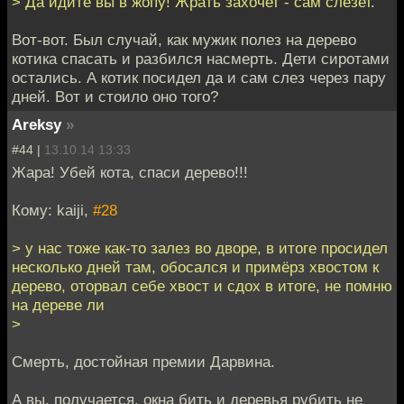
> Да идите вы в жопу! Жрать захочет - сам слезет.
Вот-вот. Был случай, как мужик полез на дерево
котика спасать и разбился насмерть. Дети сиротами
остались. А котик посидел да и сам слез через пару
дней. Вот и стоило оно того?
Areksy
»
#44 |
13.10.14 13:33
Жара! Убей кота, спаси дерево!!!
Кому: kaiji,
#28
> у нас тоже как-то залез во дворе, в итоге просидел
несколько дней там, обосался и примёрз хвостом к
дерево, оторвал себе хвост и сдох в итоге, не помню
на дереве ли
>
Смерть, достойная премии Дарвина.
А вы, получается, окна бить и деревья рубить не