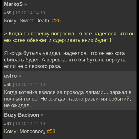
MarkoS
»
#59 |
13.10.14 14:10
Кому: Sweet Death,
#26
> Когда он веревку попросил - я все надеялся, что он
ею котея обвяжет и сдергивать вниз будет!!!
Я когда бутыль увидел, надеялся, что он ею кота
сбивать будет. А веревка, что бы бутыль вернуть,
если не с первого раза.
astro
»
#60 |
13.10.14 14:10
Когда котейка взялся за провода лапами... заржал в
полный голос! Не ожидал такого развития событий,
не ожидал.
Buzy Backson
»
#61 |
13.10.14 14:10
Кому: Мопсовод,
#53