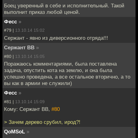
Боец уверенный в себе и исполнительный. Такой
выполнит приказ любой ценой.
Фесс
»
#79 |
13.10.14 15:02
Сержант - явно из диверсионного отряда!!!
Сержант ВВ
»
#80 |
13.10.14 15:05
Поражаюсь комментариями, была поставлена
задача, опустить кота на землю, и она была
успешно проведена, а все остальное вторично, а то
вы как в армии не служили)
Фесс
»
#81 |
13.10.14 15:09
Кому: Сержант ВВ,
#80
> Зачем дерево срубил, ирод?!
QoMSoL
»