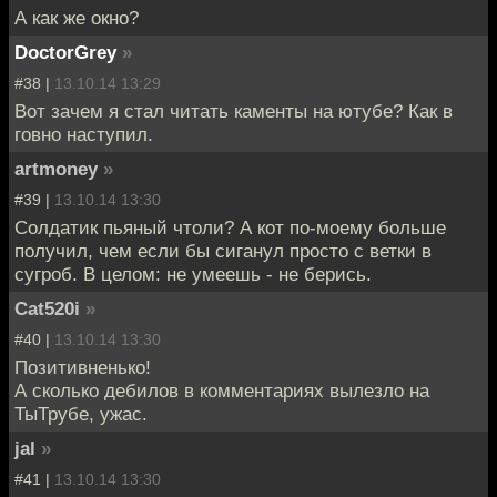
А как же окно?
DoctorGrey
»
#38 |
13.10.14 13:29
Вот зачем я стал читать каменты на ютубе? Как в
говно наступил.
artmoney
»
#39 |
13.10.14 13:30
Солдатик пьяный чтоли? А кот по-моему больше
получил, чем если бы сиганул просто с ветки в
сугроб. В целом: не умеешь - не берись.
Cat520i
»
#40 |
13.10.14 13:30
Позитивненько!
А сколько дебилов в комментариях вылезло на
ТыТрубе, ужас.
jal
»
#41 |
13.10.14 13:30