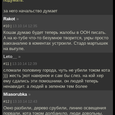
за него начальство думает
Rakot
»
#10 |
13.10.14 12:35
Кошак думаю будет теперь жалобы в ООН писать.
А на ю-тубе что-то безумное творится, укры просто
вакханалию в коментах устроили. Стадо мартышек
на выгуле.
Leto__
»
#11 |
13.10.14 12:39
сломали половину города, чуть не убили током кота
))) жесть )кот наверное и сам бы слез. на кой хер
ему сдались эти помошники. он людей теперь
ненавидит. а людей в зеленом тем более
Miasorubka
»
#12 |
13.10.14 12:43
Окно разбили, дерево срубили, линию освещения
порвали, кота током долбануло, люди довольны.