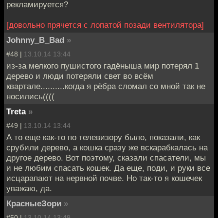
рекламируется?
[довольно прячется с лопатой позади вентилятора]
Johnny_B_Bad
»
#48 |
13.10.14 13:44
из-за мелкого пушистого гадёныша мир потерял 1
дерево и люди потеряли свет во всём
квартале..........когда я рёбра сломал со мной так не
носились((((
Treta
»
#49 |
13.10.14 13:44
А то еще как-то по телевизору было, показали, как
срубили дерево, а кошка сразу же вскарабкалась на
другое дерево. Вот поэтому, сказали спасатели, мы
и не любим спасать кошек. Да еще, поди, и руки все
исцарапают на нервной почве. Но так-то я кошечек
уважаю, да.
КрасныеЗори
»
#50 |
13.10.14 13:49