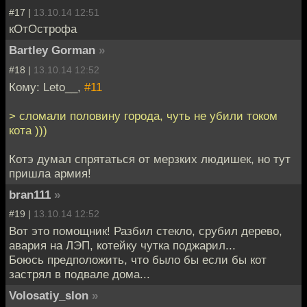
#17 |
13.10.14 12:51
кОтОстрофа
Bartley Gorman
»
#18 |
13.10.14 12:52
Кому: Leto__,
#11
> сломали половину города, чуть не убили током
кота )))
Котэ думал спрятаться от мерзких людишек, но тут
пришла армия!
bran111
»
#19 |
13.10.14 12:52
Вот это помощник! Разбил стекло, срубил дерево,
авария на ЛЭП, котейку чутка поджарил...
Боюсь предположить, что было бы если бы кот
застрял в подвале дома...
Volosatiy_slon
»