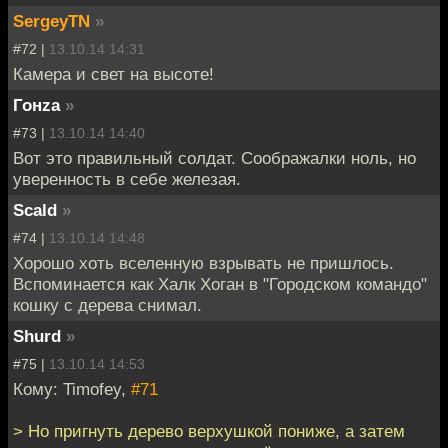
SergeyTN
»
#72 |
13.10.14 14:31
Камера и свет на высоте!
Гонzа
»
#73 |
13.10.14 14:40
Вот это правильный солдат. Соображалки ноль, но
уверенность в себе железая.
Scald
»
#74 |
13.10.14 14:48
Хорошо хоть вселенную взрывать не пришлось.
Вспоминается как Халк Хоган в "Городском командо"
кошку с дерева снимал.
Shurd
»
#75 |
13.10.14 14:53
Кому: Timofey,
#71
> Но пригнуть дерево верхушкой пониже, а затем