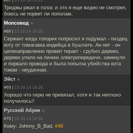
Триджы ржал в голос и это я еще видео не смотрел,
боюсь не порвет ли пополам.
Мопсовод
»
#68 |
13.10.14 14:25
Сержант когда топорик попросил я подумал - пиздец
коту от томагавка индейца в бушлате. Ан нет - он
целенаправленно провел теракт - срубил дерево,
дерево упало на линию злектропередачи, замкнуло
и порвало провода и была попытка убийства кота
током - неудачная.
Эйст
»
#69 |
13.10.14 14:26
Хорошо что гирю не привязал, хотя и так неплохо
получилось!!
Русский Абрек
»
#70 |
13.10.14 14:26
Кому: Johnny_B_Bad,
#48