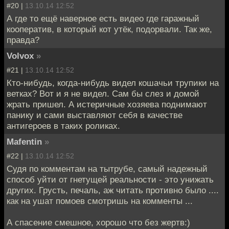
#20 |
13.10.14 12:52
А где то ещё наверное есть видео где гаражный
кооператив, в который кот утёк, подорвали. Так же,
правда?
Volvox
»
#21 |
13.10.14 12:52
Кто-нибудь, когда-нибудь видел кошачьи трупики на
ветках? Вот и я не видел. Сам бы слез и домой
жрать пришел. А истеричные хозяева поднимают
панику и сами выставляют себя в качестве
антигероев в таких роликах.
Mafentin
»
#22 |
13.10.14 12:52
Судя по комментам на тытрубе, самый надежный
способ уйти от гнетущей реальности - это унижать
других. Грусть, печаль, аж читать противно было ....
как на ушат помоев смотришь на комменты ...
А спасение смешное, хорошо что без жертв:)