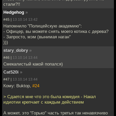
стали?!!
Hedgehog
»
#45 |
13.10.14 13:42
Напомнило "Полицейскую академию":
- Офицер, вы можете снять моего котика с дерева?
- Запросто, мэм (вынимая наган"
)))
stary_dobry
»
#46 |
13.10.14 13:44
Смекалистый какой попался)
Cat520i
»
#47 |
13.10.14 13:44
Кому: Buktop,
#24
> Сдается мне что это была комедия - Накал
идиотии крепчает с каждым действием
А может, это "Горько" часть третья так ненавязчиво