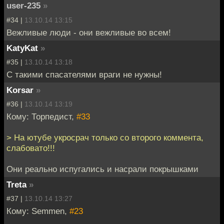
user-235
»
#34 |
13.10.14 13:15
Вежливые люди - они вежливые во всем!
KatyKat
»
#35 |
13.10.14 13:18
С такими спасателями враги не нужны!
Korsar
»
#36 |
13.10.14 13:19
Кому: Торпедист,
#33
> На ютубе укросрач только со второго коммента,
слабовато!!!
Они реально испугались и насрали покрышками
Treta
»
#37 |
13.10.14 13:27
Кому: Semmen,
#23