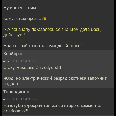
Ну и хрен с ним.
Кому: стеклорез,
#29
> А поначалу показалось со знанием дела боец
действует!
Надо вырабатывать командный голос!
Кербер
»
#32 |
13.10.14 13:06
Crazy Russians Zhivodyors!!!
Ч0рд, но электрический разряд скотинка запомнит
надолго!
Торпедист
»
#33 |
13.10.14 13:08
На ютубе укросрач только со второго коммента,
слабовато!!!