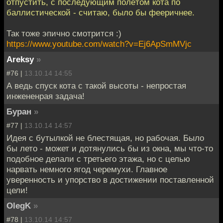
отпустить, с последующим полётом кота по
баллистической - считаю, было бы фееричнее.
Так тоже эпично смотрится :)
https://www.youtube.com/watch?v=Ej6ApSmMVjc
Areksy
»
#76 |
13.10.14 14:55
А ведь спуск кота с такой высоты - непростая
инжененрая задача!
Буран
»
#77 |
13.10.14 14:57
Идея с бутылкой не блестящая, но рабочая. Было
бы лето - может и дотянулись бы из окна, мы что-то
подобное делали с третьего этажа, но с целью
нарвать немного ягод черемухи. Главное
уверенность и упорство в достижении поставленной
цели!
OlegK
»
#78 |
13.10.14 14:57