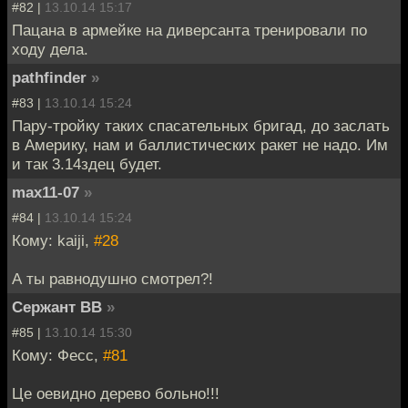
#82 |
13.10.14 15:17
Пацана в армейке на диверсанта тренировали по
ходу дела.
pathfinder
»
#83 |
13.10.14 15:24
Пару-тройку таких спасательных бригад, до заслать
в Америку, нам и баллистических ракет не надо. Им
и так 3.14здец будет.
max11-07
»
#84 |
13.10.14 15:24
Кому: kaiji,
#28
А ты равнодушно смотрел?!
Сержант ВВ
»
#85 |
13.10.14 15:30
Кому: Фесс,
#81
Це оевидно дерево больно!!!