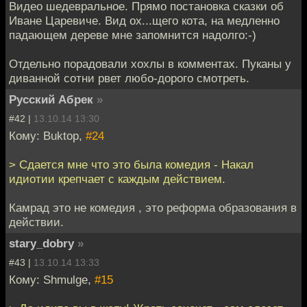
Видео шедевральное. Прямо постановка сказки об
Иване Царевиче. Вид ох...щего кота, на медленно
падающем дереве мне запомнится надолго:-)
Отдельно порадовали хохлы в комментах. Пуканы у
диванной сотни рвет любо-дорого смотреть.
Русский Абрек
»
#42 |
13.10.14 13:30
Кому: Buktop,
#24
> Сдается мне что это была комедия - Накал
идиотии крепчает с каждым действием.
Камрад это не комедия , это реформа образования в
действии.
stary_dobry
»
#43 |
13.10.14 13:33
Кому: Shmulge,
#15