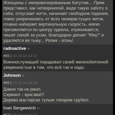
Женщины с импровизированным батутом... Прям
представил, как четвероногий, видя такую заботу о
себе, отпускает когти, начинает свободное падение,
ловко уворачиваясь от всех нижерастущих веток,
плавно набирает вертикальную скорость, мягко
приземляется по центру одеяла, отряхивается,
чешет лапой за ухом, благодарно делает "Мяу!" и
удаляется во тьму... Ролик - огонь!
radioactive
»
#65 |
13.10.14 14:12
Военнослужащий порадовал своей железобетонной
уверенностью в том, что всё так и надо.
Johnson
»
#66 |
13.10.14 14:19
Давно так не ржал.
Сержант - красава!!!
Дерево мастерски тупым топором срубил.
Ivan Sergeevich
»
#67 |
13.10.14 14:21