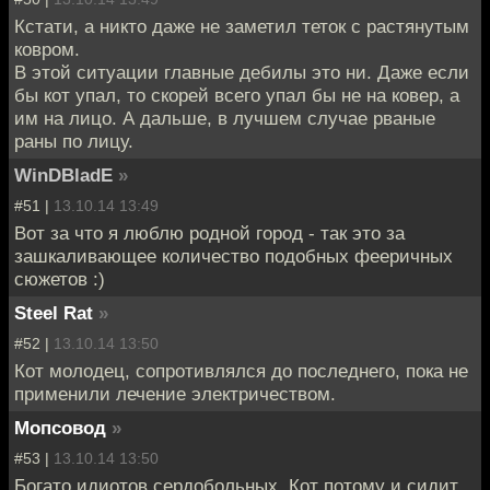
Кстати, а никто даже не заметил теток с растянутым
ковром.
В этой ситуации главные дебилы это ни. Даже если
бы кот упал, то скорей всего упал бы не на ковер, а
им на лицо. А дальше, в лучшем случае рваные
раны по лицу.
WinDBladE
»
#51 |
13.10.14 13:49
Вот за что я люблю родной город - так это за
зашкаливающее количество подобных фееричных
сюжетов :)
Steel Rat
»
#52 |
13.10.14 13:50
Кот молодец, сопротивлялся до последнего, пока не
применили лечение электричеством.
Мопсовод
»
#53 |
13.10.14 13:50
Богато идиотов сердобольных. Кот потому и сидит