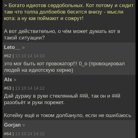
> Богато идиотов сердобольных. Кот потому и сидит
там что толпа долбоебов бесится внизу - мысли
кота: а ну как поймают и сожрут!
А вот действительно, о чём может думать кот в
такой ситуации?
Leto__
»
#62 |
13.10.14 14:10
это мог быть кот провокатор!!! 0_о (провоцировал
людей на идиотскую херню)
Alx
»
#63 |
13.10.14 14:12
Дай дураку в руки стеклянный ##й, так он и ##й
разобьёт и руки порежет.
Котейку ещё и током долбануло, если не ошибаюсь
Gorjan
»
#64 |
13.10.14 14:12