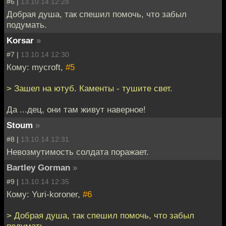
#6 |
13.10.14 12:28
Добрая душа, так спешил помочь, что забыл
подумать.
Korsar
»
#7 |
13.10.14 12:30
Кому: mycroft,
#5
> Зашел на ютуб. Каменты - тушите свет.
Да ...дец, они там живут наверное!
Stoum
»
#8 |
13.10.14 12:31
Невозмутимость солдата поражает.
Bartley Gorman
»
#9 |
13.10.14 12:35
Кому: Yuri-koroner,
#6
> Добрая душа, так спешил помочь, что забыл
подумать.