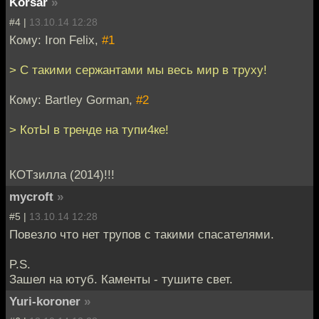
Korsar
»
#4 |
13.10.14 12:28
Кому: Iron Felix,
#1
> С такими сержантами мы весь мир в труху!
Кому: Bartley Gorman,
#2
> КотЫ в тренде на тупи4ке!
КОТзилла (2014)!!!
mycroft
»
#5 |
13.10.14 12:28
Повезло что нет трупов с такими спасателями.
P.S.
Зашел на ютуб. Каменты - тушите свет.
Yuri-koroner
»