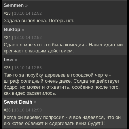
Semmen
»
#23 |
13.10.14 12:52
Задача выполнена. Потерь нет.
Buktop
»
#24 |
13.10.14 12:52
Сдается мне что это была комедия - Накал идиотии
крепчает с каждым действием.
fess
»
#25 |
13.10.14 12:55
Так-то за порубку деревьев в городской черте -
штраф солидный очень даже. Солдатик действует
бодро, но может и отхватить, особенно после того,
как видео засветилось.
Sweet Death
»
#26 |
13.10.14 12:59
Когда он веревку попросил - я все надеялся, что он
ею котея обвяжет и сдергивать вниз будет!!!