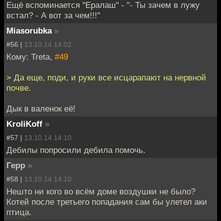
Ещё вспоминается "Ералаш" - "- Ты зачем в лужу
встал? - А вот за чем!!!"
Miasorubka
»
#56 |
13.10.14 14:02
Кому: Treta,
#49
> Да еще, поди, и руки все исцарапают на нервной
почве.
Дык в валенок её!
KroliKoff
»
#57 |
13.10.14 14:10
Дебилы попросили дебила помочь.
Герр
»
#58 |
13.10.14 14:10
Нешто ни кого во всём доме воздушки не было?
Котей после третьего попадания сам бы улетел аки
птица.