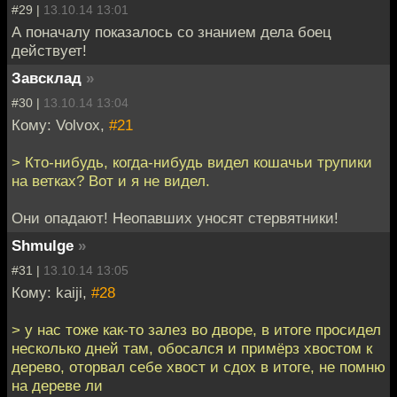
#29 |
13.10.14 13:01
А поначалу показалось со знанием дела боец
действует!
Завсклад
»
#30 |
13.10.14 13:04
Кому: Volvox,
#21
> Кто-нибудь, когда-нибудь видел кошачьи трупики
на ветках? Вот и я не видел.
Они опадают! Неопавших уносят стервятники!
Shmulge
»
#31 |
13.10.14 13:05
Кому: kaiji,
#28
> у нас тоже как-то залез во дворе, в итоге просидел
несколько дней там, обосался и примёрз хвостом к
дерево, оторвал себе хвост и сдох в итоге, не помню
на дереве ли