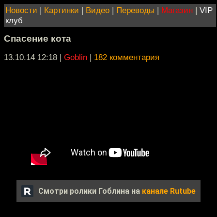
Новости
|
Картинки
|
Видео
|
Переводы
|
Магазин
|
VIP
клуб
Спасение кота
13.10.14 12:18
|
Goblin
|
182 комментария
Смотри ролики Гоблина на
канале Rutube