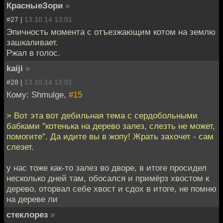
КрасныеЗори
»
#27 |
13.10.14 13:01
Эпичность момента с отъезжающим котом на землю
зашкаливает.
Ржал в голос.
kaiji
»
#28 |
13.10.14 13:01
Кому: Shmulge,
#15
> Вот эта вот дебильная тема с сердобольными
бабками "котенька на дерево залез, слезть не может,
помогите". Да идите вы в жопу! Жрать захочет - сам
слезет.
у нас тоже как-то залез во дворе, в итоге просидел
несколько дней там, обосался и примёрз хвостом к
дерево, оторвал себе хвост и сдох в итоге, не помню
на дереве ли
стеклорез
»