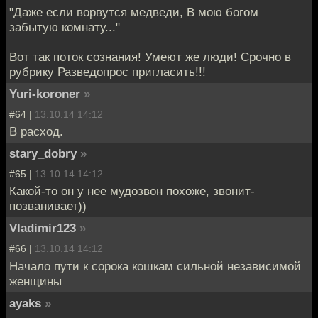
"Даже если ворвутся медведи, В мою богом
забытую комнату..."
Вот так поток сознания! Умеют же люди! Срочно в
рубрику Разведопрос пригласить!!!
Yuri-koroner
»
#64 |
13.10.14 14:12
В расход.
stary_dobry
»
#65 |
13.10.14 14:12
Какой-то он у нее мудозвон похоже, звонит-
позванивает))
Vladimir123
»
#66 |
13.10.14 14:12
Начало пути к сорока кошкам сильной независимой
женщины
ayaks
»