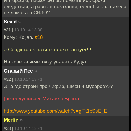
Интересно, насколько бы поменялись сроки
следствия, а равно и показания, если бы она сидела
не дома, а в СИЗО?
Scald
»
#31 |
13.10.14 13:38
Кому: Koljan,
#18
> Сердюков кстати неплохо танцует!!!
На зоне за чечёточку уважать будут.
Старый Пес
»
#32 |
13.10.14 13:41
Э, а где строки про чифир, шмон и мусаров???
[переслушивает Михаила Брюка]
http://www.youtube.com/watch?v=glTt1pSsE_E
Merlin
»
#33 |
13.10.14 13:41