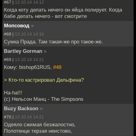
#67 |
13.10.14 14:12
Когда коту делать нечего он яйца полирует. Когда
бабе делать нечего - вот смотрите
Мопсовод
»
#68 |
13.10.14 14:16
Сумка Прада. Там такая-же про такое-же.
Bartley Gorman
»
#69 |
13.10.14 14:21
Кому: bishop61RUS,
#48
> Кто-то кастрировал Дельфина?
Ha-ha!!!
(c) Нельсон Манц - The Simpsons
Buzy Backson
»
#70 |
13.10.14 14:21
Одеяло сжимая безжалостно,
Полотенце терзая неистово,