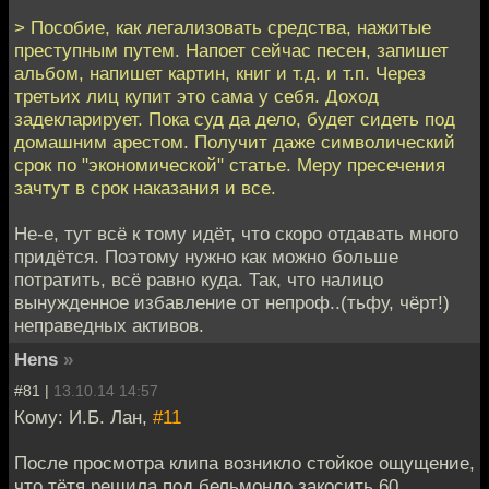
> Пособие, как легализовать средства, нажитые
преступным путем. Напоет сейчас песен, запишет
альбом, напишет картин, книг и т.д. и т.п. Через
третьих лиц купит это сама у себя. Доход
задекларирует. Пока суд да дело, будет сидеть под
домашним арестом. Получит даже символический
срок по "экономической" статье. Меру пресечения
зачтут в срок наказания и все.
Не-е, тут всё к тому идёт, что скоро отдавать много
придётся. Поэтому нужно как можно больше
потратить, всё равно куда. Так, что налицо
вынужденное избавление от непроф..(тьфу, чёрт!)
неправедных активов.
Hens
»
#81 |
13.10.14 14:57
Кому: И.Б. Лан,
#11
После просмотра клипа возникло стойкое ощущение,
что тётя решила под бельмондо закосить 60