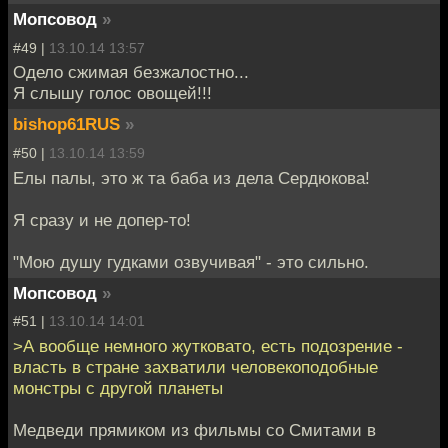
Мопсовод
»
#49 |
13.10.14 13:57
Одело сжимая безжалостно...
Я слышу голос овощей!!!
bishop61RUS
»
#50 |
13.10.14 13:59
Елы палы, это ж та баба из дела Сердюкова!
Я сразу и не допер-то!
"Мою душу гудками озвучивая" - это сильно.
Мопсовод
»
#51 |
13.10.14 14:01
>А вообще немного жутковато, есть подозрение -
власть в стране захватили человекоподобные
монстры с другой планеты
Медведи прямиком из фильмы со Смитами в