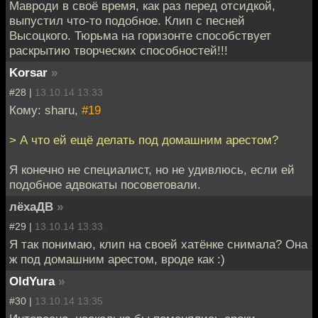
Мавроди в своё время, как раз перед отсидкой,
выпустил что-то подобное. Клип с песней
Высоцкого. Тюрьма на горизонте способствует
раскрытию творческих способностей!!!
Korsar
»
#28 |
13.10.14 13:33
Кому: sharu,
#19
> А что ей ещё делать под домашним арестом?
Я конечно не специалист, но не удивлюсь, если ей
подобное адвокаты посоветовали.
лёхаДВ
»
#29 |
13.10.14 13:33
Я так понимаю, клип на своей хатёнке снимала? Она
ж под домашним арестом, вроде как :)
OldYura
»
#30 |
13.10.14 13:35