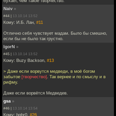
бухает, чем такое творчество.
Naiv
»
#44 |
13.10.14 13:52
Кому: И.Б. Лан,
#11
Отлично себя чувствует мадам. Было бы смешно,
если бы не было так грустно.
IgorN
»
#45 |
13.10.14 13:52
Кому: Buzy Backson,
#13
> Даже если ворвутся медведи, в моё богом
забытое
[творчество]
. Так вернее и по смыслу и в
рифму.
Даже если ворвётся Медведев.
gsa
»
#46 |
13.10.14 13:54
Кому: bqbr0,
#26