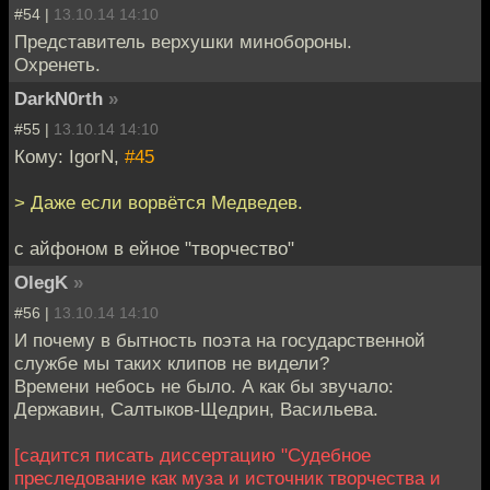
#54 |
13.10.14 14:10
Представитель верхушки минобороны.
Охренеть.
DarkN0rth
»
#55 |
13.10.14 14:10
Кому: IgorN,
#45
> Даже если ворвётся Медведев.
с айфоном в ейное "творчество"
OlegK
»
#56 |
13.10.14 14:10
И почему в бытность поэта на государственной
службе мы таких клипов не видели?
Времени небось не было. А как бы звучало:
Державин, Салтыков-Щедрин, Васильева.
[садится писать диссертацию "Судебное
преследование как муза и источник творчества и