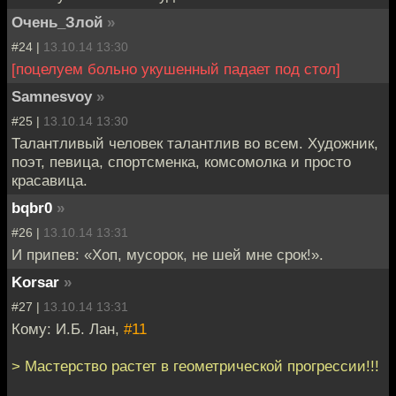
Очень_Злой
»
#24 |
13.10.14 13:30
[поцелуем больно укушенный падает под стол]
Samnesvoy
»
#25 |
13.10.14 13:30
Талантливый человек талантлив во всем. Художник,
поэт, певица, спортсменка, комсомолка и просто
красавица.
bqbr0
»
#26 |
13.10.14 13:31
И припев: «Хоп, мусорок, не шей мне срок!».
Korsar
»
#27 |
13.10.14 13:31
Кому: И.Б. Лан,
#11
> Мастерство растет в геометрической прогрессии!!!