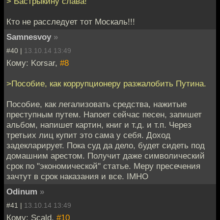
> Бастрыкину слава!
Кто не расследует тот Москаль!!!
Samnesvoy
»
#40 |
13.10.14 13:49
Кому: Korsar,
#8
>Пособие, как коррупционеру разжалобить Путина.
Пособие, как легализовать средства, нажитые
преступным путем. Напоет сейчас песен, запишет
альбом, напишет картин, книг и т.д. и т.п. Через
третьих лиц купит это сама у себя. Доход
задекларирует. Пока суд да дело, будет сидеть под
домашним арестом. Получит даже символический
срок по "экономической" статье. Меру пресечения
зачтут в срок наказания и все. IMHO
Odinum
»
#41 |
13.10.14 13:49
Кому: Scald,
#10