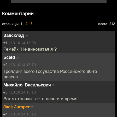
Комментарии
cтраницы: 1 |
2
|
3
всего: 212
Завсклад
»
#1 |
13.10.14 13:08
Ремейк "Не виноватая я"?
Scald
»
#2 |
13.10.14 13:10
Троллинг всего Госудаства Российского 80-го
левела.
Михайло_Васильевич
»
#3 |
13.10.14 13:10
Вот что значит есть деньги и время.
Jack Jumper
»
#4 |
13.10.14 13:12