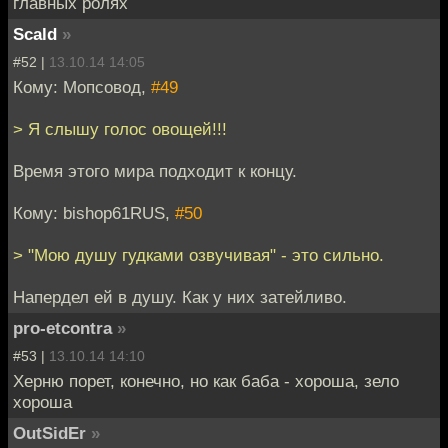
главных ролях
Scald
»
#52 |
13.10.14 14:05
Кому: Мопсовод,
#49
> Я слышу голос овощей!!!
Время этого мира подходит к концу.
Кому: bishop61RUS,
#50
> "Мою душу гудками озвучивая" - это сильно.
Напердел ей в душу. Как у них затейливо.
pro-etcontra
»
#53 |
13.10.14 14:10
Херню порет, конечно, но как баба - хороша, зело
хороша
OutSidEr
»