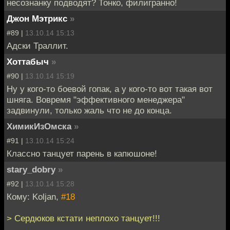
несознанку подводят? Тонко, филигранно!
Джон Мэтрикс
»
#89 |
13.10.14 15:13
Адски Траллит.
Хоттабыч
»
#90 |
13.10.14 15:19
Ну у кого-то боевой гопак, а у кого-то вот такая вот
шняга. Вовремя "эффективного менеджера"
задвинули, только жаль что не до конца.
ХимикИзОмска
»
#91 |
13.10.14 15:24
Классно танцует парень в капюшоне!
stary_dobry
»
#92 |
13.10.14 15:28
Кому: Koljan,
#18
> Сердюков кстати неплохо танцует!!!