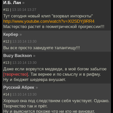
И.Б. Лан
»
#11 |
13.10.14 13:27
Тут сегодня новый клип "взорвал инторнэты"
http://www.youtube.com/watch?v=XI2SDYj9RR4
Мастерство растет в геометрической прогрессии!!!
Кербер
»
#12 |
13.10.14 13:30
Вы все просто завидуете талантищу!!!
Buzy Backson
»
#13 |
13.10.14 13:30
Даже если ворвутся медведи, в моё богом забытое
[творчество]
. Так вернее и по смыслу и в рифму.
Ну и бюджет шедевра внушает.
Русский Абрек
»
#14 |
13.10.14 13:30
Хорошо она под следствием себя чувствует. Однако.
Творчество так и прёт.
Ну и выяснится похоже что ни кто не виноват.