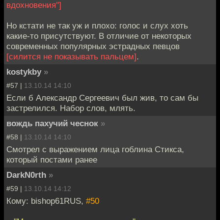
вдохновения"]
Но кстати не так уж и плохо: голос и слух хоть
какие-то присутствуют. В отличие от некоторых
современных популярных эстрадных певцов
[силится не показывать пальцем]
.
kostykby
»
#57 |
13.10.14 14:10
Если б Александр Сергеевич был жив, то сам бы
застрелился. Набор слов, млять.
вождь пахучий чеснок
»
#58 |
13.10.14 14:10
Смотрел с выражением лица гоблина Стикса,
который постами ранее
DarkN0rth
»
#59 |
13.10.14 14:12
Кому: bishop61RUS,
#50