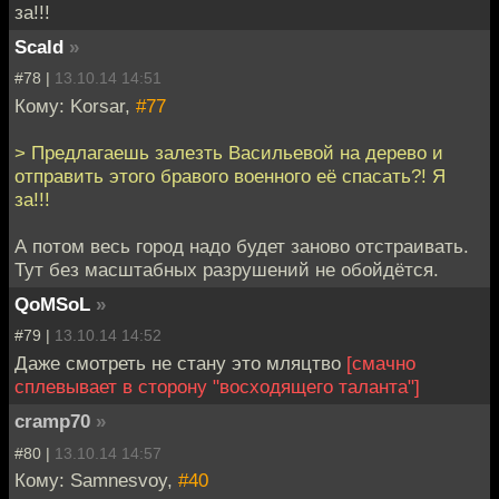
за!!!
Scald
»
#78 |
13.10.14 14:51
Кому: Korsar,
#77
> Предлагаешь залезть Васильевой на дерево и
отправить этого бравого военного её спасать?! Я
за!!!
А потом весь город надо будет заново отстраивать.
Тут без масштабных разрушений не обойдётся.
QoMSoL
»
#79 |
13.10.14 14:52
Даже смотреть не стану это мляцтво
[смачно
сплевывает в сторону "восходящего таланта"]
cramp70
»
#80 |
13.10.14 14:57
Кому: Samnesvoy,
#40