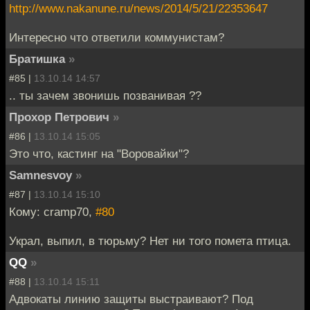
http://www.nakanune.ru/news/2014/5/21/22353647
Интересно что ответили коммунистам?
Братишка
»
#85 |
13.10.14 14:57
.. ты зачем звонишь позванивая ??
Прохор Петрович
»
#86 |
13.10.14 15:05
Это что, кастинг на "Воровайки"?
Samnesvoy
»
#87 |
13.10.14 15:10
Кому: cramp70,
#80
Украл, выпил, в тюрьму? Нет ни того помета птица.
QQ
»
#88 |
13.10.14 15:11
Адвокаты линию защиты выстраивают? Под