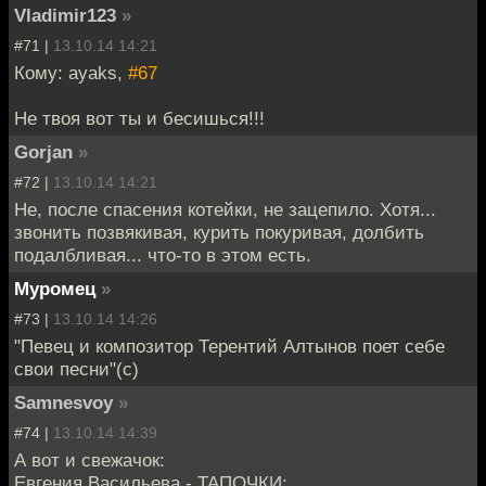
Vladimir123
»
#71 |
13.10.14 14:21
Кому: ayaks,
#67
Не твоя вот ты и бесишься!!!
Gorjan
»
#72 |
13.10.14 14:21
Не, после спасения котейки, не зацепило. Хотя...
звонить позвякивая, курить покуривая, долбить
подалбливая... что-то в этом есть.
Муромец
»
#73 |
13.10.14 14:26
"Певец и композитор Терентий Алтынов поет себе
свои песни"(с)
Samnesvoy
»
#74 |
13.10.14 14:39
А вот и свежачок:
Евгения Васильева - ТАПОЧКИ: