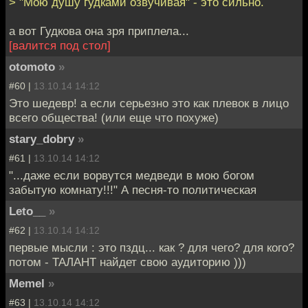
> "Мою душу гудками озвучивая" - это сильно.
а вот Гудкова она зря приплела...
[валится под стол]
otomoto
»
#60 |
13.10.14 14:12
Это шедевр! а если серьезно это как плевок в лицо
всего общества! (или еще что похуже)
stary_dobry
»
#61 |
13.10.14 14:12
"...даже если ворвутся медведи в мою богом
забытую комнату!!!" А песня-то политическая
Leto__
»
#62 |
13.10.14 14:12
первые мысли : это пздц... как ? для чего? для кого?
потом - ТАЛАНТ найдет свою аудиторию )))
Memel
»
#63 |
13.10.14 14:12