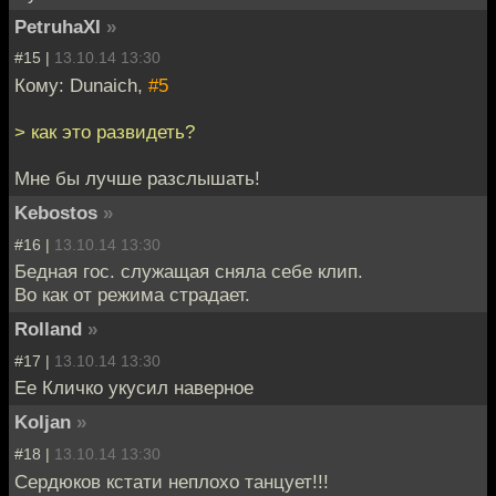
PetruhaXI
»
#15 |
13.10.14 13:30
Кому: Dunaich,
#5
> как это развидеть?
Мне бы лучше разслышать!
Kebostos
»
#16 |
13.10.14 13:30
Бедная гос. служащая сняла себе клип.
Во как от режима страдает.
Rolland
»
#17 |
13.10.14 13:30
Ее Кличко укусил наверное
Koljan
»
#18 |
13.10.14 13:30
Сердюков кстати неплохо танцует!!!