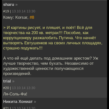
sharu
»
#19 |
13.10.14 13:30
Кому: Korsar,
#8
> И картины рисует, и пляшет, и поёт! Всё для
творчества на 200 кв. метрах!!! Пособие, как
коррупционеру разжалобить Путина. Что начнёт
вытворять Евтушенков на своих личных площадях,
страшно подумать!!!
А что ей ещё делать под домашним арестом? Уж
лучше творчество, чем бухать. Независимо от
художественной ценности получающихся
произведений.
trial
»
#20 |
13.10.14 13:30
Ля-Соль-Фа!
Никита Хониат
»
#21 |
13.10.14 13:30