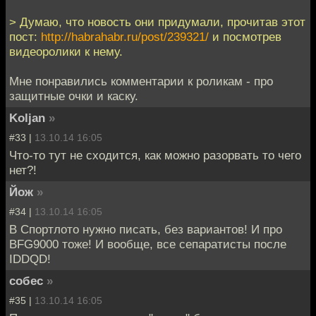
> Думаю, что новость они придумали, прочитав этот
пост:
http://habrahabr.ru/post/239321/
и посмотрев
видеоролики к нему.
Мне понравились комментарии к роликам - про
защитные очки и каску.
Koljan
»
#33 |
13.10.14 16:05
Что-то тут не сходится, как можно разорвать то чего
нет?!
Йож
»
#34 |
13.10.14 16:05
В Спортлото нужно писать, без вариантов! И про
BFG9000 тоже! И вообще, все сепаратисты после
IDDQD!
собес
»
#35 |
13.10.14 16:05