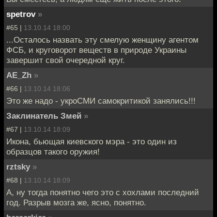
spetrov
»
#65 |
13.10.14 18:00
...Осталось назвать эту смелую женщину агентом
ФСБ, и круговорот веществ в природе Украины
завершит свой очередной круг.
AE_Zh
»
#66 |
13.10.14 18:06
Это же надо - укроСМИ самокритикой занялись!!!
Заклинатель Змей
»
#67 |
13.10.14 18:09
Икона, бьющая киевского мэра - это один из
образцов такого оружия!
rztsky
»
#68 |
13.10.14 18:09
А, ну тогда понятно чего это с хохлами последний
год. Разрыв мозга же, ясно, понятно.