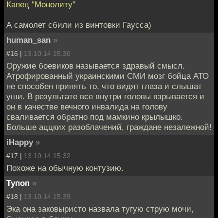
Капец "Монолиту"
А самолет сбили из винтовки Гаусса)
human_san
»
#16 |
13.10.14 15:30
Оружие боевиков называется здравый смысл.
Атрофированный украинскими СМИ мозг бойца АТО
не способен принять то, что видят глаза и слышат
уши. В результате все внутри головы взрывается и
он в качестве вечного инвалида на голову
сваливается обратно под мамкино крылышко.
Больше аццких разоблачений, граждане незалежной!
iHappy
»
#17 |
13.10.14 15:32
Похоже на обычную контузию.
Тупоп
»
#18 |
13.10.14 15:39
Эка она заковыристо назвала тугую струю мочи,