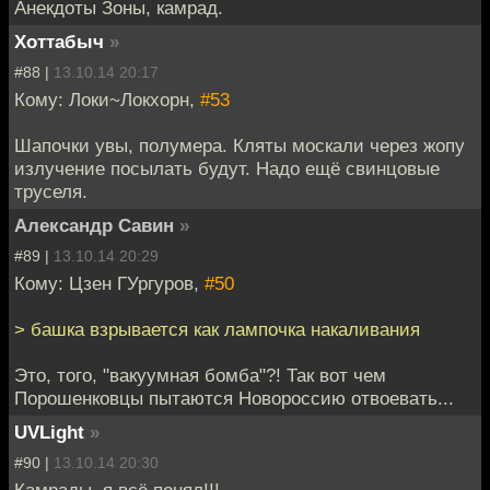
Анекдоты Зоны, камрад.
Хоттабыч
»
#88 |
13.10.14 20:17
Кому: Локи~Локхорн,
#53
Шапочки увы, полумера. Кляты москали через жопу
излучение посылать будут. Надо ещё свинцовые
труселя.
Александр Савин
»
#89 |
13.10.14 20:29
Кому: Цзен ГУргуров,
#50
> башка взрывается как лампочка накаливания
Это, того, "вакуумная бомба"?! Так вот чем
Порошенковцы пытаются Новороссию отвоевать...
UVLight
»
#90 |
13.10.14 20:30
Камрады, я всё понял!!!