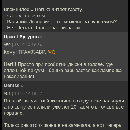
Впомнилось. Петька читает газету.
-З-а-р-у-б-е-ж-о-м
- Василий Иванович, - ты можешь за рупь ежом?
- Нет Петька. Только за три раком.
Цзен ГУргуров
»
#50 |
13.10.14 16:34
Кому: TPAX03ABP,
#43
Нет!!! Просто при пробитии дырки в голове, где
сплошной вакуум - башка взрывается как лампочка
накаливания!
Deniss
»
#51 |
13.10.14 16:37
По этой несчастной женщине походу тоже пальнули,
а по сыну ее палили уже лет 20 так что в голове все
порвало.
Только она этого раньше не замечала, а вот теперь