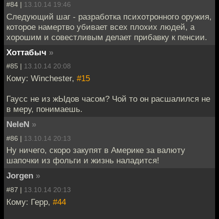
#84 |
13.10.14 19:46
Следующий шаг - разработка психотронного оружия,
которое намертво убивает всех плохих людей, а
хорошим и совестливым делает прибавку к пенсии.
Хоттабыч
»
#85 |
13.10.14 20:08
Кому: Winchester,
#15
Гаусс не из жЫдов часом? Чой то он расшалился не
в меру, понимаешь.
NeleN
»
#86 |
13.10.14 20:13
Ну ничего, скоро закупят в Америке за валюту
шапочки из фольги и жизнь наладится!
Jorgen
»
#87 |
13.10.14 20:13
Кому: Герр,
#44