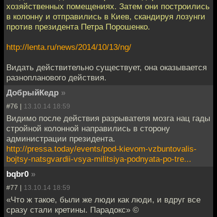
хозяйственных помещениях. Затем они построились
в колонну и отправились в Киев, скандируя лозунги
против президента Петра Порошенко.
http://lenta.ru/news/2014/10/13/ng/
Видать действительно существует, она оказывается
разнопланового действия.
ДобрыйКедр
»
#76 |
13.10.14 18:59
Видимо после действия разрывателя мозга нац гады
стройной колонной направились в сторону
администрации президента.
http://pressa.today/events/pod-kievom-vzbuntovalis-
bojtsy-natsgvardii-vsya-militsiya-podnyata-po-tre...
bqbr0
»
#77 |
13.10.14 18:59
«Что ж такое, были же люди как люди, и вдруг все
сразу стали кретины. Парадокс» ©