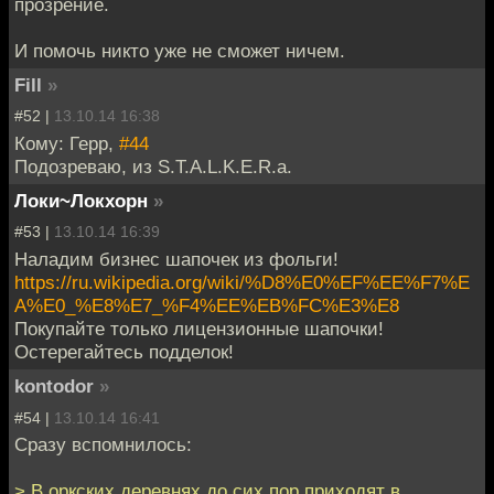
прозрение.
И помочь никто уже не сможет ничем.
Fill
»
#52 |
13.10.14 16:38
Кому: Герр,
#44
Подозреваю, из S.T.A.L.K.E.R.а.
Локи~Локхорн
»
#53 |
13.10.14 16:39
Наладим бизнес шапочек из фольги!
https://ru.wikipedia.org/wiki/%D8%E0%EF%EE%F7%E
A%E0_%E8%E7_%F4%EE%EB%FC%E3%E8
Покупайте только лицензионные шапочки!
Остерегайтесь подделок!
kontodor
»
#54 |
13.10.14 16:41
Сразу вспомнилось:
> В оркских деревнях до сих пор приходят в