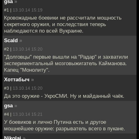
gsa
»
#1 |
13.10.14 15:19
Кровожадные боевики не рассчитали мощность
секретного оружия, и последствия теперь
наблюдаются по всей Вукраине.
Scald
»
#2 |
13.10.14 15:20
"Долговцы" первые вышли на "Радар" и захватили
экспериментальный мозговыжигатель Кайманова.
Капец "Монолиту".
Хоттабыч
»
#3 |
13.10.14 15:20
Да это оружие - УкроСМИ. Ну и майданный чаёк.
gsa
»
#4 |
13.10.14 15:21
У боевиков и лично Путина есть и другое
мощнейшее оружие: разрыватель всего в пукане.
Nikolai
»