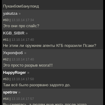
Пуканбомбанулоид
yakutza
»
#60 |
13.10.14 17:34
Это они про спайс?
KGB_SIBIR
»
#61 |
13.10.14 17:40
Не этим ли оружием агенты КГБ поразили Псаки?
Укропфоб
»
#62 |
13.10.14 17:40
Это просто разрыв мозга!!!
HappyRoger
»
#63 |
13.10.14 17:50
Там всё было разорвано задолго до.
spetrov
»
#64 |
13.10.14 17:57
Вы смеетесь, а людям еще жить после этого.