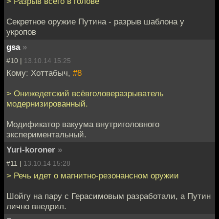
> Разрыв всего в голове
Секретное оружие Путина - разрыв шаблона у
укропов
gsa
»
#10 |
13.10.14 15:25
Кому: Хоттабыч,
#8
> Онижедетский всёвголоверазрыватель
модернизированный.
Модификатор вакуума внутриголовного
экспериментальный.
Yuri-koroner
»
#11 |
13.10.14 15:28
> Речь идет о магнитно-резонансном оружии
Шойгу на пару с Герасимовым разработали, а Путин
лично внедрил.