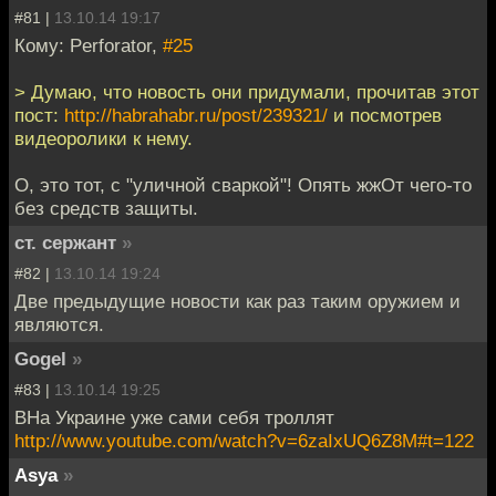
#81 |
13.10.14 19:17
Кому: Perforator,
#25
> Думаю, что новость они придумали, прочитав этот
пост:
http://habrahabr.ru/post/239321/
и посмотрев
видеоролики к нему.
О, это тот, с "уличной сваркой"! Опять жжОт чего-то
без средств защиты.
ст. сержант
»
#82 |
13.10.14 19:24
Две предыдущие новости как раз таким оружием и
являются.
Gogel
»
#83 |
13.10.14 19:25
ВНа Украине уже сами себя троллят
http://www.youtube.com/watch?v=6zaIxUQ6Z8M#t=122
Asya
»