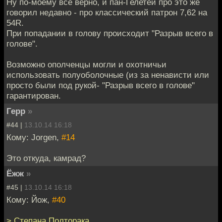
Ну по-моему всё верно, и пан-Гелетей про это же
говорил недавно - про классический патрон 7,62 на
54R.
При попадании в голову происходит "Разрыв всего в
голове".
Возможно ополченцы могли и охотничьи
использовать полуоболочные (из за ненависти или
просто были под рукой- "Разрыв всего в голове"
гарантирован.
Герр
»
#44 |
13.10.14 16:18
Кому: Jorgen,
#14
Это откуда, камрад?
Ёжж
»
#45 |
13.10.14 16:18
Кому: Йож,
#40
> Степана Полторака