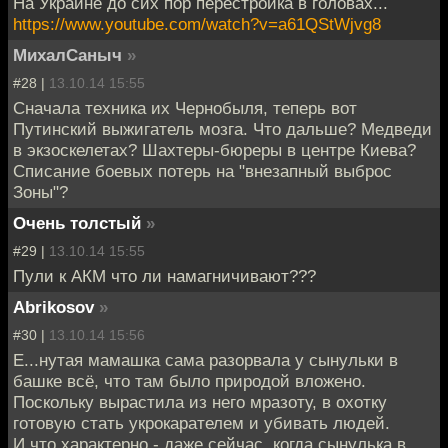
На Украине до сих пор перестройка в головах...
https://www.youtube.com/watch?v=a61QStWjvg8
МихалСаныч
»
#28 |
13.10.14 15:55
Сначала техника их Чернобыля, теперь вот
Путинский выжигатель мозга. Что дальше? Медведи
в экзоскелетах? Шахтеры-бюреры в центре Киева?
Списание боевых потерь на "внезапный выброс
Зоны"?
Очень толстый
»
#29 |
13.10.14 15:55
Пули к АКМ что ли намагничивают???
Abrikosov
»
#30 |
13.10.14 15:56
Е...нутая мамашка сама разорвала у сынульки в
башке всё, что там было природой вложено.
Поскольку вырастила из него мразоту, в охотку
готовую стать укрокарателем и убивать людей.
И что характерно - даже сейчас, когда сынулька в