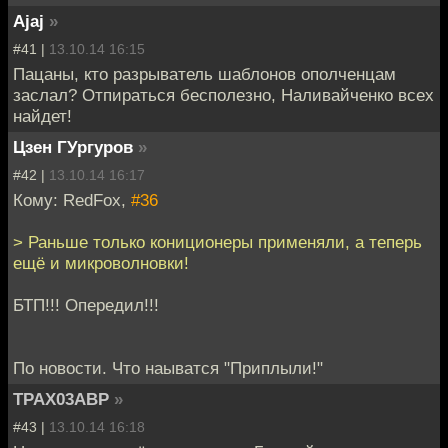
Ajaj
»
#41 |
13.10.14 16:15
Пацаны, кто разрыватель шаблонов ополченцам
заслал? Отпираться бесполезно, Наливайченко всех
найдет!
Цзен ГУргуров
»
#42 |
13.10.14 16:17
Кому: RedFox,
#36
> Раньше только кониционеры применяли, а теперь
ещё и микроволновки!
БТП!!! Опередил!!!
По новости. Что наыватся "Приплыли!"
TPAX03ABP
»
#43 |
13.10.14 16:18