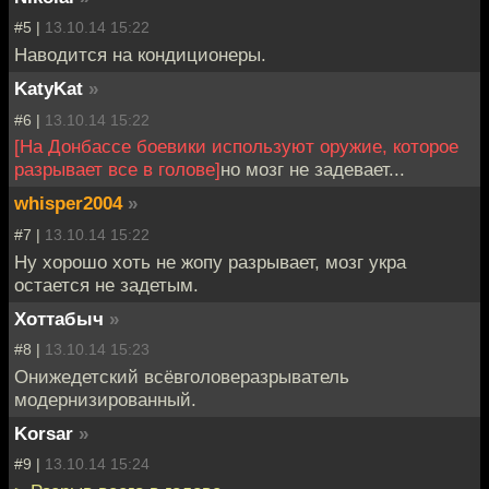
#5 |
13.10.14 15:22
Наводится на кондиционеры.
KatyKat
»
#6 |
13.10.14 15:22
[На Донбассе боевики используют оружие, которое
разрывает все в голове]
но мозг не задевает...
whisper2004
»
#7 |
13.10.14 15:22
Ну хорошо хоть не жопу разрывает, мозг укра
остается не задетым.
Хоттабыч
»
#8 |
13.10.14 15:23
Онижедетский всёвголоверазрыватель
модернизированный.
Korsar
»
#9 |
13.10.14 15:24