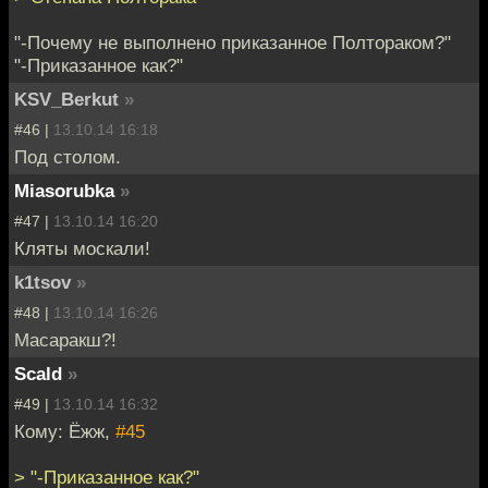
"-Почему не выполнено приказанное Полтораком?"
"-Приказанное как?"
KSV_Berkut
»
#46 |
13.10.14 16:18
Под столом.
Miasorubka
»
#47 |
13.10.14 16:20
Кляты москали!
k1tsov
»
#48 |
13.10.14 16:26
Масаракш?!
Scald
»
#49 |
13.10.14 16:32
Кому: Ёжж,
#45
> "-Приказанное как?"