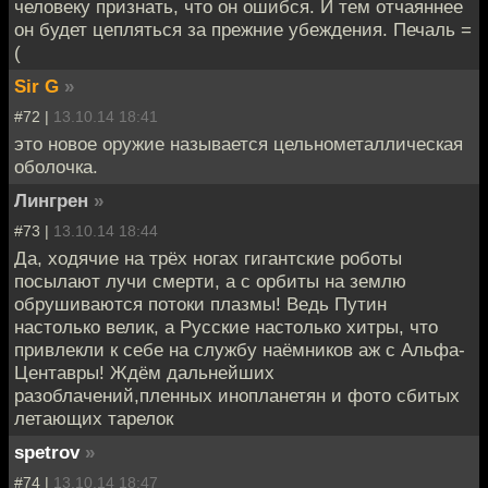
человеку признать, что он ошибся. И тем отчаяннее
он будет цепляться за прежние убеждения. Печаль =
(
Sir G
»
#72 |
13.10.14 18:41
это новое оружие называется цельнометаллическая
оболочка.
Лингрен
»
#73 |
13.10.14 18:44
Да, ходячие на трёх ногах гигантские роботы
посылают лучи смерти, а с орбиты на землю
обрушиваются потоки плазмы! Ведь Путин
настолько велик, а Русские настолько хитры, что
привлекли к себе на службу наёмников аж с Альфа-
Центавры! Ждём дальнейших
разоблачений,пленных инопланетян и фото сбитых
летающих тарелок
spetrov
»
#74 |
13.10.14 18:47