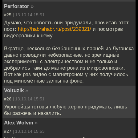
Perforator
»
#25 |
13.10.14 15:51
Думаю, что новость они придумали, прочитав этот
пост:
http://habrahabr.ru/post/239321/
и посмотрев
видеоролики к нему.
Вкратце, несколько безбашенных парней из Луганска
давно проводили небезопасные, но зрелищные
эксперименты с электричеством и не только и
добрались таки до магнетрона из микроволновки.
Вот как раз видео с магнетроном у них получилось
под миномётные залпы на фоне.
Voltuzik
»
#26 |
13.10.14 15:51
Укропейцы готовы любую херню придумать, лишь
бы разжечь и накалить.
Alex Wolvin
»
#27 |
13.10.14 15:53