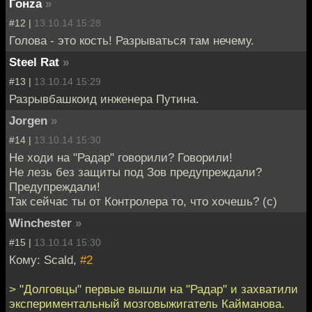
Гонzа
»
#12 |
13.10.14 15:28
Голова - это кость! Разрываться там нечему.
Steel Rat
»
#13 |
13.10.14 15:29
Разрывбашкоид инженера Путина.
Jorgen
»
#14 |
13.10.14 15:30
Не ходи на "Радар" говорили? Говорили!
Не лезь без защиты под Зов предупреждали?
Предупреждали!
Так сейчас ты от Контролера то, что хочешь? (с)
Winchester
»
#15 |
13.10.14 15:30
Кому: Scald,
#2
> "Долговцы" первые вышли на "Радар" и захватили
экспериментальный мозговыжигатель Кайманова.