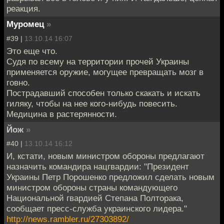
реакция.
Муромец
»
#39 |
13.10.14 16:07
Это еще что.
Судя по всему на территории прочей Украины
применяется оружие, могущее превращать мозг в
говно.
Пострадавший способен только скакать и искать
гиляку, чтобы на нее кого-нибудь повесить.
Медицина в растерянности.
Йож
»
#40 |
13.10.14 16:12
И, кстати, новым министром обороны предлагают
назначить командира нацгвардии: "Президент
Украины Петр Порошенко предложил сделать новым
министром обороны страны командующего
Национальной гвардией Степана Полторака,
сообщает пресс-служба украинского лидера."
http://news.rambler.ru/27303892/