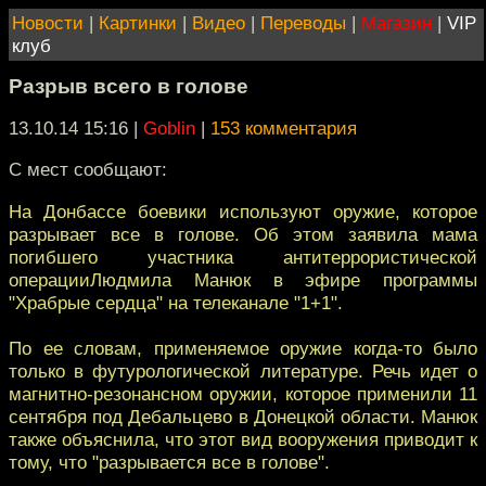
Новости
|
Картинки
|
Видео
|
Переводы
|
Магазин
|
VIP
клуб
Разрыв всего в голове
13.10.14 15:16
|
Goblin
|
153 комментария
С мест сообщают:
На Донбассе боевики используют оружие, которое
разрывает все в голове. Об этом заявила мама
погибшего участника антитеррористической
операцииЛюдмила Манюк в эфире программы
"Храбрые сердца" на телеканале "1+1".
По ее словам, применяемое оружие когда-то было
только в футурологической литературе. Речь идет о
магнитно-резонансном оружии, которое применили 11
сентября под Дебальцево в Донецкой области. Манюк
также объяснила, что этот вид вооружения приводит к
тому, что "разрывается все в голове".