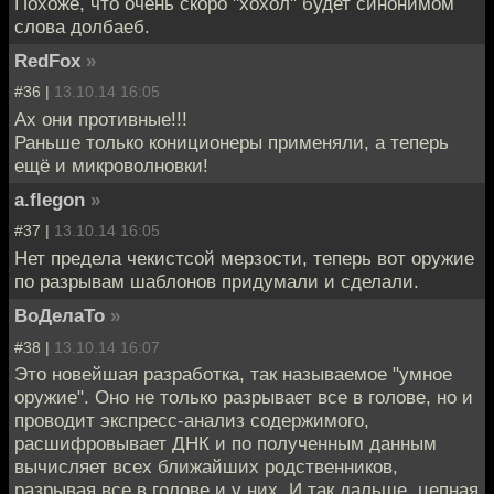
Похоже, что очень скоро "хохол" будет синонимом
слова долбаеб.
RedFox
»
#36 |
13.10.14 16:05
Ах они противные!!!
Раньше только кониционеры применяли, а теперь
ещё и микроволновки!
a.flegon
»
#37 |
13.10.14 16:05
Нет предела чекистсой мерзости, теперь вот оружие
по разрывам шаблонов придумали и сделали.
ВоДелаТо
»
#38 |
13.10.14 16:07
Это новейшая разработка, так называемое "умное
оружие". Оно не только разрывает все в голове, но и
проводит экспресс-анализ содержимого,
расшифровывает ДНК и по полученным данным
вычисляет всех ближайших родственников,
разрывая все в голове и у них. И так дальше, цепная