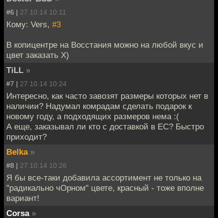
#6 |
27.10.14 10:11
Кому: Vers,
#3
В копицентре на Восстания можно на любой вкус и
цвет заказать Х)
TiLL
»
#7 |
27.10.14 10:24
Интересно, как часто завозят размеры которых нет в
наличии? Надумал комрадам сделать подарок к
новому году, а подходящих размеров нема :(
А еще, заказывал ли кто с доставкой в ЕС? Быстро
приходит?
Belka
»
#8 |
27.10.14 10:26
Я бы все-таки добавила ассортимент не только на
"радикально чОрном" цвете, красный - тоже вполне
вариант!
Corsa
»