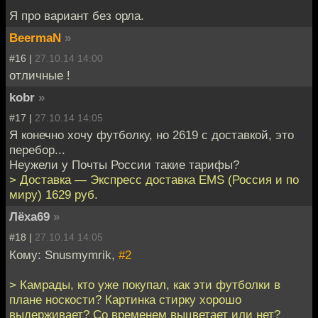
Я про вариант без орла.
BeermaN
»
#16 |
27.10.14 14:00
отличные !
kobr
»
#17 |
27.10.14 14:05
Я конечно хочу футболку, но 2619 с доставкой, это
перебор...
Неужели у Почты России такие тарифы?
> Доставка — Экспресс доставка EMS (Россия и по
миру) 1629 руб.
Лёха69
»
#18 |
27.10.14 14:05
Кому: Snusmymrik,
#2
> Камрады, кто уже покупал, как эти футболки в
плане носкости? Картинка стирку хорошо
выдерживает? Со временем выцветает или нет?