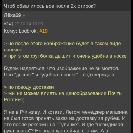
Чтоб обвалилось все после 2х стирок?
Лёха69
»
#24 |
27.10.14 16:05
Кому: Lodbrok,
#19
> но после этого изображение будет в таком виде -
навечно
> при этом футболка дышит и очень удобна в носке
Будем надеяться, что изображение не вымоется.
Про "дышит" и "удобна в носке" - подтверждаю.
> по поводу доставки
> мы не можем влиять на ценообразование Почты
России:(
Я не в РФ живу. И кстати. Летом менеджер магазина
не был готов принять заказ на доставку за рубеж. И
это после рекламы на "Тупичке". И где "невидимая
рука рынка"? Не знаю как сейчас с этим. А в