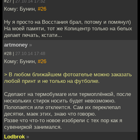
#27 |
27.10.14 17:32
Кому: Бунин,
#26
Ну я просто на Восстания брал, потому и помянул)
На моей памяти, тот же Копицентр только на белых
делает печать, кстати...
artmoney
»
#28 |
27.10.14 17:48
Кому: Бунин,
#26
> В любом ближайшем фотоателье можно заказать
любой принт и не только на футболке.
Сделают на термобумаге или термоплёнкой, после
нескольких стирок носить будет невозможно.
Полопается или отклеится. Сам их переклепал
десятки, маек этих, знаю что говорю.
Разве что что-то новое изобрели с тех пор как я
сувениркой занимался.
Lodbrok
»