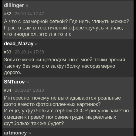
dillinger
»
#32 |
28.10.14 12:47
А что с размерной сеткой? Где нить глянуть можно?
Просто сам в текстильной сфере кручусь и знаю,
что иногда хл, это л а то и с
dead_Mazay
»
#33 |
28.10.14 17:38
Зовите меня нищебродом, но с моей точки зрения
тысячу без малого за футболку несоразмерно
дорого.
SNTurov
»
#34 |
28.10.14 23:13
Интересно, почему не выкладываются реальные
фото вместо фотошопленных картинок?
И еще, у футболки с гербом СССР рисунок заметно
смещен к правой половине груди, на реальных
футболках так же будет?
artmoney
»