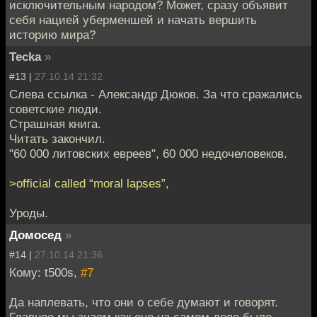
исключительным народом? Может, сразу объявит
себя нацией уберменшей и начать вершить
историю мира?
Tecka
»
#13 |
27.10.14 21:32
Слева ссылка - Александр Дюков. За что сражались
советские люди.
Страшная книга.
Читать закончил.
"60 000 литовских евреев", 60 000 недочеловеков.
>official called “moral lapses”,
Уроды.
Домосед
»
#14 |
27.10.14 21:36
Кому: t500s,
#7
Да наплевать, что они о себе думают и говорят.
Главное мы знаем как оно на самом деле было.