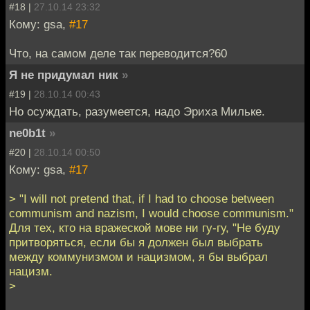
#18 |
27.10.14 23:32
Кому: gsa,
#17
Что, на самом деле так переводится?60
Я не придумал ник
»
#19 |
28.10.14 00:43
Но осуждать, разумеется, надо Эриха Мильке.
ne0b1t
»
#20 |
28.10.14 00:50
Кому: gsa,
#17
> "I will not pretend that, if I had to choose between
communism and nazism, I would choose communism."
Для тех, кто на вражеской мове ни гу-гу, "Не буду
притворяться, если бы я должен был выбрать
между коммунизмом и нацизмом, я бы выбрал
нацизм.
>