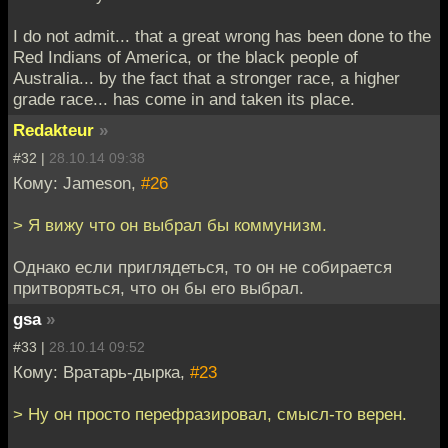
I do not admit... that a great wrong has been done to the
Red Indians of America, or the black people of
Australia... by the fact that a stronger race, a higher
grade race... has come in and taken its place.
Redakteur
»
#32 |
28.10.14 09:38
Кому: Jameson,
#26
> Я вижу что он выбрал бы коммунизм.
Однако если приглядеться, то он не собирается
притворяться, что он бы его выбрал.
gsa
»
#33 |
28.10.14 09:52
Кому: Вратарь-дырка,
#23
> Ну он просто перефразировал, смысл-то верен.