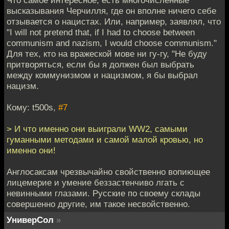
Что самое интересное, есть многочисленные
высказывания Черчилля, где он вполне ничего себе
отзывается о нацистах. Или, например, заявлял, что
"I will not pretend that, if I had to choose between
communism and nazism, I would choose communism."
Для тех, кто на вражеской мове ни гу-гу, "Не буду
притворяться, если бы я должен был выбрать
между коммунизмом и нацизмом, я бы выбрал
нацизм.
Кому: t500s,
#7
> И что именно они выиграли WW2, самыми
гуманными методами и самой малой кровью, но
именно они!
Англосаксам чрезвычайно свойственно вопиющее
лицемерие и умение беззастенчиво лгать с
невинными глазами. Русские по своему склады
совершенно другие, им такое несвойственно.
УниверСол
»