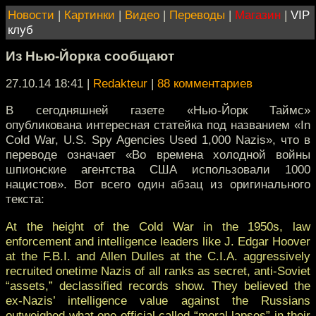
Новости
|
Картинки
|
Видео
|
Переводы
|
Магазин
|
VIP
клуб
Из Нью-Йорка сообщают
27.10.14 18:41
|
Redakteur
|
88 комментариев
В сегодняшней газете «Нью-Йорк Таймс»
опубликована интересная статейка под названием «In
Cold War, U.S. Spy Agencies Used 1,000 Nazis», что в
переводе означает «Во времена холодной войны
шпионские агентства США использовали 1000
нацистов». Вот всего один абзац из оригинального
текста:
At the height of the Cold War in the 1950s, law
enforcement and intelligence leaders like J. Edgar Hoover
at the F.B.I. and Allen Dulles at the C.I.A. aggressively
recruited onetime Nazis of all ranks as secret, anti-Soviet
“assets,” declassified records show. They believed the
ex-Nazis’ intelligence value against the Russians
outweighed what one official called “moral lapses” in their