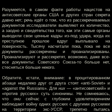
Разумеется, в самом факте работы нацистов на
антисоветские органы США и других стран секрета
давно нет; речь идёт о том, что из рассекречиваемых
документов исследователи выявляют их количество,
а заодно и свидетельства того, как эти самые органы
выводили свои ценные кадры из-под удара, когда их
преступное прошлое вдруг выплывало на
поверхность. Тысячу насчитали пока, пока не все
документы рассекречены и проанализированы.
Проанализируют и рассекретят, возможно, даже все-
все документы: Советского Союза-то больше нет,
стесняться больше некого.
Обратите, кстати, внимание: в процитированном
абзаце недалеко друг от друга стоят «anti-Soviet» и
«against the Russians». Для
них
— «антисоветский» и
«против русских» суть синонимы. Не сомневаюсь,
что
они
сейчас с глубоким удовлетворением
наблюдают войну одних русских с другими русскими
на территории экс-УССР, трепетно пытаясь