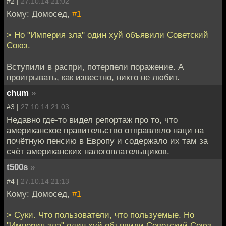
#2 |
27.10.14 21:02
Кому: Домосед,
#1
> Но "Империя зла" один хуй объявили Советский
Союз.
Вступили в распри, потерпели поражение. А
проигрывать, как известно, никто не любит.
chum
»
#3 |
27.10.14 21:03
Недавно где-то видел репортаж про то, что
американское правительство отправляло наци на
почётную пенсию в Европу и содержало их там за
счёт американских налогоплательщиков.
t500s
»
#4 |
27.10.14 21:13
Кому: Домосед,
#1
> Суки. Что пользователи, что пользуемые. Но
"Империя зла" один хуй объявили Советский Союз.