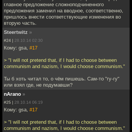
главное предложение сложноподчиненного
предложения заменил на вводное, соответственно,
пришлось внести соответствующие изменения во
вторую часть.
Steertwitz
»
#24 |
28.10.14 02:30
Кому: gsa,
#17
> "I will not pretend that, if I had to choose between
communism and nazism, I would choose communism."
Ты б хоть читал то, о чём пишешь. Сам-то "гу-гу"
или взял где, не подумавши?
nArano
»
#25 |
28.10.14 06:19
Кому: gsa,
#17
> "I will not pretend that, if I had to choose between
communism and nazism, I would choose communism."