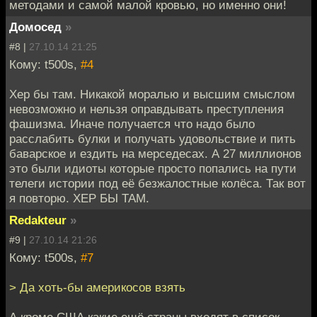
методами и самой малой кровью, но именно они!
Домосед
»
#8 |
27.10.14 21:25
Кому: t500s,
#4
Хер бы там. Никакой моралью и высшим смыслом
невозможно и нельзя оправдывать преступления
фашизма. Иначе получается что надо было
расслабить булки и получать удовольствие и пить
баварское и ездить на мерседесах. А 27 миллионов
это были идиоты которые просто попались на пути
телеги истории под её безжалостные колёса. Так вот
я повторю. ХЕР БЫ ТАМ.
Redakteur
»
#9 |
27.10.14 21:26
Кому: t500s,
#7
> Да хоть-бы америкосов взять
А кроме США какие ещё страны входят в список