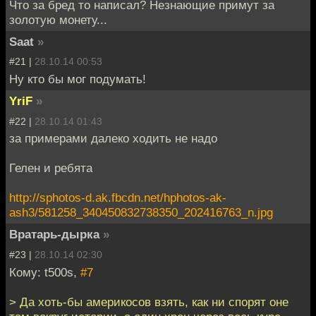
Что за бред то написал? Незнающие примут за
золотую монету...
Saat
»
#21 |
28.10.14 00:53
Ну кто бы мог подумать!
YriF
»
#22 |
28.10.14 01:43
за примерами далеко ходить не надо
Гелен и ребята
http://sphotos-d.ak.fbcdn.net/hphotos-ak-
ash3/581258_340450832738350_202416763_n.jpg
Вратарь-дырка
»
#23 |
28.10.14 02:30
Кому: t500s,
#7
> Да хоть-бы америкосов взять, как ни спорят оне