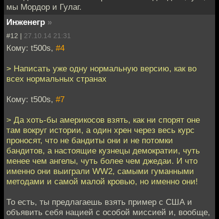
мы Мордор и Гулаг.
Инженегр
»
#12 |
27.10.14 21:31
Кому: t500s,
#4
> Написать уже одну нормальную версию, как во
всех нормальных странах
Кому: t500s,
#7
> Да хоть-бы америкосов взять, как ни спорят оне
там вокруг истории, а один хрен через весь курс
проносят, что не бандиты они и не потомки
бандитов, а настоящие кузнецы демократии, чуть
менее чем ангелы, чуть более чем джедаи. И что
именно они выиграли WW2, самыми гуманными
методами и самой малой кровью, но именно они!
То есть, ты предлагаешь взять пример с США и
объявить себя нацией с особой миссией и, вообще,