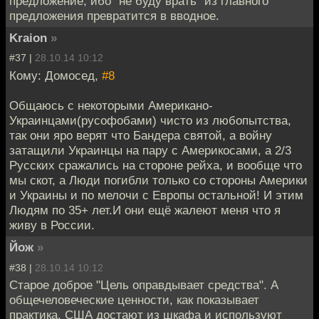
предложение, ибо "не буду врать" из главного
предложения превратится в вводное.
Kraion
»
#37 |
28.10.14 10:12
Кому: Домосед,
#8
Общаюсь с некоторыми Американо-
Украинцами(русофобами) чисто из любопытства,
так они яро верят что Бандера святой, а войну
затащили Украинцы на пару с Америкосами, а 2/3
Русских сражались на стороне рейха, и вообще что
мы скот, а Люди погибли только со стороны Америки
и Украины и по мелочи с Европы остальной! И этим
Людям по 35+ лет.И они ещё жалеют меня что я
живу в России.
Йож
»
#38 |
28.10.14 10:12
Старое доброе "Цель оправдывает средства". А
общечеловеческие ценности, как показывает
практика, США достают из шкафа и используют