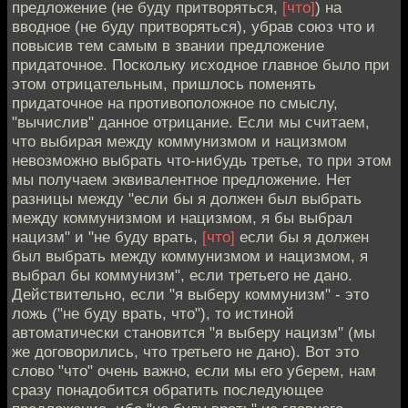
предложение (не буду притворяться,
[что]
) на
вводное (не буду притворяться), убрав союз что и
повысив тем самым в звании предложение
придаточное. Поскольку исходное главное было при
этом отрицательным, пришлось поменять
придаточное на противоположное по смыслу,
"вычислив" данное отрицание. Если мы считаем,
что выбирая между коммунизмом и нацизмом
невозможно выбрать что-нибудь третье, то при этом
мы получаем эквивалентное предложение. Нет
разницы между "если бы я должен был выбрать
между коммунизмом и нацизмом, я бы выбрал
нацизм" и "не буду врать,
[что]
если бы я должен
был выбрать между коммунизмом и нацизмом, я
выбрал бы коммунизм", если третьего не дано.
Действительно, если "я выберу коммунизм" - это
ложь ("не буду врать, что"), то истиной
автоматически становится "я выберу нацизм" (мы
же договорились, что третьего не дано). Вот это
слово "что" очень важно, если мы его уберем, нам
сразу понадобится обратить последующее