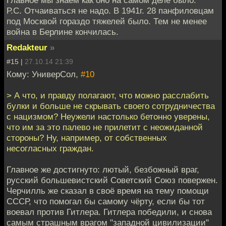
Р.С. Отчаиваться не надо. В 1941г. 28 панфиловцам
под Москвой гораздо тяжелей было. Тем не менее
война в Берлине кончилась.
Redakteur
»
#15 |
27.10.14 21:39
Кому: УниверСол,
#10
> А что, и правду полагают, что можно расслабить
булки и больше не скрывать своего сотрудничества
с нацизмом? Неужели настолько бетонно уверены,
что им за это палево не прилетит с неожиданной
стороны? Ну, например, от собственных
несогласных граждан.
Главное же достигнуто: лютый, безбожный враг,
русский большевистский Советский Союз повержен.
Черчилль же сказал в своё время на тему помощи
СССР, что помогал бы самому чёрту, если бы тот
воевал против Гитлера. Гитлера победили, и снова
самым страшным врагом "западной цивилизации"