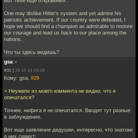
Вот тебе еще откровения:
One may dislike Hitler's system and yet admire his
patriotic achievement. If our country were defeated, I
hope we should find a champion as admirable to restore
our courage and lead us back to our place among the
nations.
Что ты здесь видишь?
gsa
»
#31 |
28.10.14 09:28
Кому: gsa,
#29
> Неужели из моего коммента не видно, что я
опечатался?
Точнее, нифига я не опечатался. Вводят тут разные
в заблуждение.
Вот еще заявление дедушки, интересно, что знатоки
о них скажут: