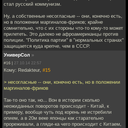
стал русский коммунизм.
Ну, а собственные несогласные -- они, конечно есть,
но в положении маргиналов-фриков; крайне
сомнительно, что с их стороны что-то кому-то может
прилететь. Это далеко не афроамериканцы против
полиции. "Политика партии" в "нормальных странах"
защищается куда крепче, чем в СССР.
УниверСол
»
#16 |
27.10.14 22:57
Кому: Redakteur,
#15
> несогласные -- они, конечно есть, но в положении
маргиналов-фриков
Так-то оно так, но... Вон в истории сколько
неожиданных поворотов происходит - Китай, к
примеру, вообще чуть под корень не истребили
опием, а в 20м веке японцы как старательно
прореживали, а гляди-ка чего происходит с Китаем,