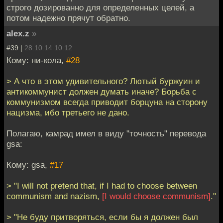
строго дозированно для определенных целей, а
потом надежно прячут обратно.
alex.z
»
#39 |
28.10.14 10:12
Кому: ни-кола,
#28
> А что в этом удивительного? Лютый буржуин и
антикоммунист должен думать иначе? Борьба с
коммунизмом всегда приводит борцуна на сторону
нацизма, ибо третьего не дано.
Полагаю, камрад имел в виду "точность" перевода
gsa:
Кому: gsa,
#17
> "I will not pretend that, if I had to choose between
communism and nazism,
[I would choose communism]
."
> "Не буду притворяться, если бы я должен был