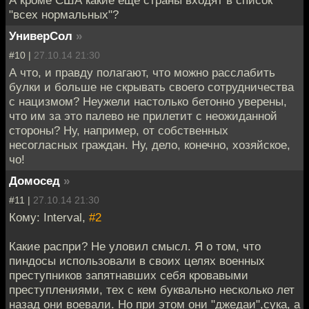
"всех нормальных"?
УниверСол
»
#10 |
27.10.14 21:30
А что, и правду полагают, что можно расслабить
булки и больше не скрывать своего сотрудничества
с нацизмом? Неужели настолько бетонно уверены,
что им за это палево не прилетит с неожиданной
стороны? Ну, например, от собственных
несогласных граждан. Ну, дело, конечно, хозяйское,
чо!
Домосед
»
#11 |
27.10.14 21:30
Кому: Interval,
#2
Какие распри? Не уловил смысл. Я о том, что
пиндосы использовали в своих целях военных
преступников запятнавших себя кровавыми
преступлениями, тех с кем буквально несколько лет
назад они воевали. Но при этом они "джедаи",сука, а