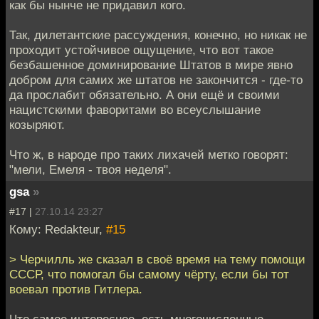
как бы нынче не придавил кого.
Так, дилетантские рассуждения, конечно, но никак не
проходит устойчивое ощущение, что вот такое
безбашенное доминирование Штатов в мире явно
добром для самих же штатов не закончится - где-то
да прослабит обязательно. А они ещё и своими
нацистскими фаворитами во всеуслышание
козыряют.
Что ж, в народе про таких лихачей метко говорят:
"мели, Емеля - твоя неделя".
gsa
»
#17 |
27.10.14 23:27
Кому: Redakteur,
#15
> Черчилль же сказал в своё время на тему помощи
СССР, что помогал бы самому чёрту, если бы тот
воевал против Гитлера.