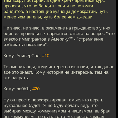
там вокруг истории, а один хрен через весь курс
проносят, что не бандиты они и не потомки
бандитов, а настоящие кузнецы демократии, чуть
менее чем ангелы, чуть более чем джедаи.
Не знаю, не знаю, в экзамене на гражданство у них
один из правильных вариантов ответа на вопрос "что
влекло иммигрантов в Америку?" - "стремление
избежать наказания".
Кому: УниверСол,
#10
Те американцы, кому интересна история, и так давно
все это знают. Кому история не интересна, тем на
это насрать.
Кому: ne0b1t,
#20
Ну он просто перефразировал, смысл-то верен.
Буквальнее будет "Я не буду делать вид, что
выбирая между коммунизмом и нацизмом, выбрал
бы коммунизм", но суть-то та же, просто камрад