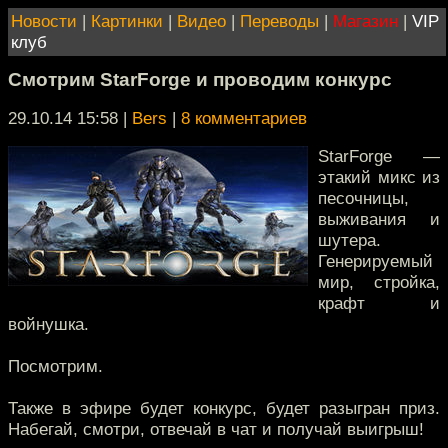
Новости
|
Картинки
|
Видео
|
Переводы
|
Магазин
|
VIP
клуб
Смотрим StarForge и проводим конкурс
29.10.14 15:58
|
Bers
|
8 комментариев
StarForge —
этакий микс из
песочницы,
выживания и
шутера.
Генерируемый
мир, стройка,
крафт и
войнушка.
Посмотрим.
Также в эфире будет конкурс, будет разыгран приз.
Набегай, смотри, отвечай в чат и получай выигрыш!