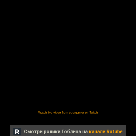
Watch live video from opergamer on Twitch
Смотри ролики Гоблина на
канале Rutube