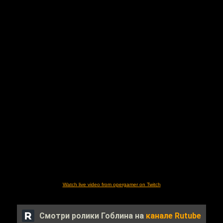
Watch live video from opergamer on Twitch
Смотри ролики Гоблина на
канале Rutube