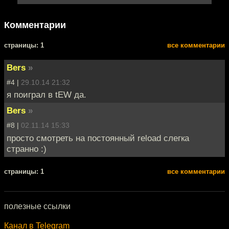
Комментарии
cтраницы: 1
все комментарии
Bers
»
#4 |
29.10.14 21:32
я поиграл в tEW да.
Bers
»
#8 |
02.11.14 15:33
просто смотреть на поcтоянный reload слегка
странно :)
cтраницы: 1
все комментарии
полезные ссылки
Канал в Telegram