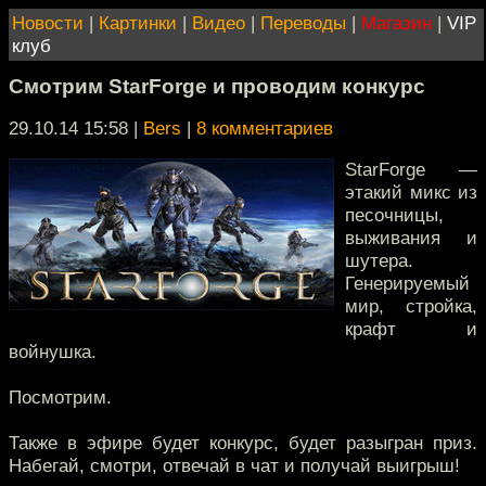
Новости
|
Картинки
|
Видео
|
Переводы
|
Магазин
|
VIP
клуб
Смотрим StarForge и проводим конкурс
29.10.14 15:58
|
Bers
|
8 комментариев
StarForge —
этакий микс из
песочницы,
выживания и
шутера.
Генерируемый
мир, стройка,
крафт и
войнушка.
Посмотрим.
Также в эфире будет конкурс, будет разыгран приз.
Набегай, смотри, отвечай в чат и получай выигрыш!