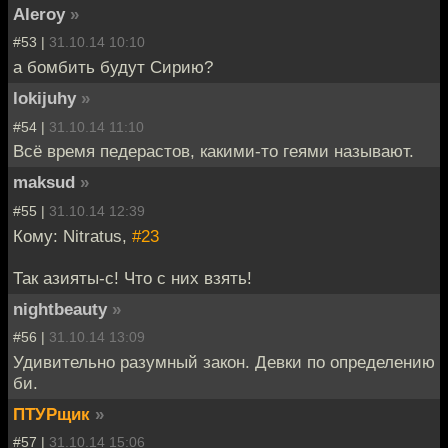
Aleroy
»
#53 |
31.10.14 10:10
а бомбить будут Сирию?
lokijuhy
»
#54 |
31.10.14 11:10
Всё время педерастов, какими-то геями называют.
maksud
»
#55 |
31.10.14 12:39
Кому: Nitratus,
#23
Так азияты-с! Что с них взять!
nightbeauty
»
#56 |
31.10.14 13:09
Удивительно разумный закон. Девки по определению
би.
ПТУРщик
»
#57 |
31.10.14 15:06