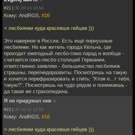
#21 |
30.10.14 10:54
Кому: AndRGS,
#16
> лесбиянки куда красивше гейцев )))
Это наверное в России. Есть ещё порнушные
лесбиянки. Но как житель города Кёльна, где
проходит ежегодный лесбо-гомо парад и вообще -
считается гомо-лесбо столицей Германии,
ответственно заявляю - большинство лесбиянок
страшны, пере/недоразвиты. Посмотришь на такую
и хочется перефразировать и спеть: "Ктож е...т тебя,
такую?". Посмотришь на чудо рядом и понимаешь -
да такая же страхолюдина.
Я не придумал ник
»
#22 |
30.10.14 11:58
Кому: AndRGS,
#16
> лесбиянки куда красивше гейцев )))