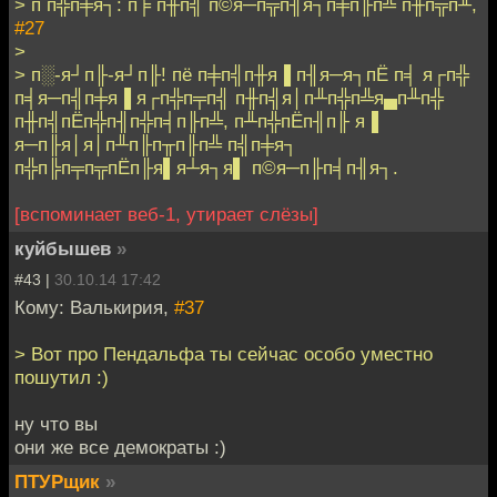
> п п╬п╪я┐: п╞ п╫п╣ п©я─п╦п╢я┐п╪п╟п╩ п╫п╦п╨,
#27
>
> п░-я┘п╟-я┘п╟! пё п╪п╣п╫я▐ п╢я─я┐пЁ п╡ я┌п╬
п╡я─п╣п╪я▐ я┌п╬п╤п╣ п╫п╣я│п╨п╬п╩я▄п╨п╬
п╫п╣пЁп╬п╢п╬п╡п╟п╩, п╨п╬пЁп╢п╟ я▐
я─п╟я│я│п╨п╟п╥п╟п╩ п╣п╪я┐
п╬п╠п╤п╦пЁп╟я▌я┴я┐я▌ п©я─п╟п╡п╢я┐.
[вспоминает веб-1, утирает слёзы]
куйбышев
»
#43 |
30.10.14 17:42
Кому: Валькирия,
#37
> Вот про Пендальфа ты сейчас особо уместно
пошутил :)
ну что вы
они же все демократы :)
ПТУРщик
»