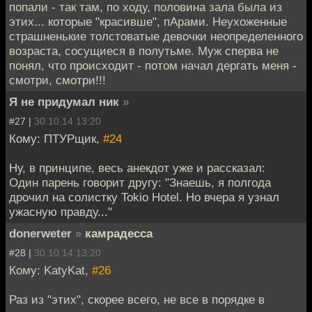
попали - так там, по ходу, половина зала была из
этих... которые "красивше", пАрами. Неухоженные
страшненькие толстоватые девочки неопределенного
возраста, сосущиеся в полутьме. Муж сперва не
понял, что происходит - потом начал дергать меня -
смотри, смотри!!!
Я не придумал ник
»
#27 |
30.10.14 13:20
Кому: ПТУРщик,
#24
Ну, в принципе, весь анекдот уже и рассказал:
Один парень говорит другу: "Знаешь, я полгода
дрочил на солистку Tokio Hotel. Но вчера я узнал
ужасную правду..."
donerweter
»
камрадесса
#28 |
30.10.14 13:20
Кому: KatyKat,
#26
Раз из "этих", скорее всего, не все в порядке в