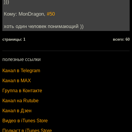
)))
Кому: MonDragon,
#50
хоть один человек понимающий ))
cтраницы: 1
всего: 60
полезные ссылки
Канал в Telegram
Канал в MAX
Группа в Контакте
Канал на Rutube
Канал в Дзен
Видео в iTunes Store
Подкаст в iTunes Store