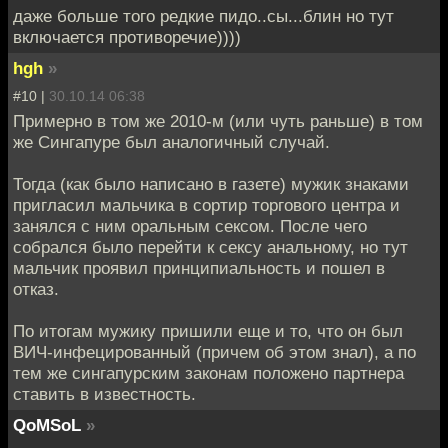
даже больше того редкие пидо..сы...блин но тут
включается противоречие))))
hgh
»
#10 |
30.10.14 06:38
Примерно в том же 2010-м (или чуть раньше) в том
же Сингапуре был аналогичный случай.
Тогда (как было написано в газете) мужик знаками
пригласил мальчика в сортир торгового центра и
занялся с ним оральным сексом. После чего
собрался было перейти к сексу анальному, но тут
мальчик проявил принципиальность и пошел в
отказ.
По итогам мужику пришили еще и то, что он был
ВИЧ-инфецированный (причем об этом знал), а по
тем же сингапурским законам положено партнера
ставить в известность.
QoMSoL
»