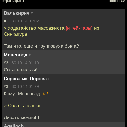
cтраницы: 1
всего: 60
Валькирия
»
#1 |
30.10.14 01:02
> ходатайство массажиста
[и гей-пары]
из
Сингапура
Там что, еще и групповуха была?
Мопсовод
»
#2 |
30.10.14 01:10
Сосать нельзя!
Серёга_из_Перова
»
#3 |
30.10.14 01:29
Кому: Мопсовод,
#2
> Сосать нельзя!
Лизать можно!!!
Agalloch
»