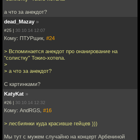
а что за анекдот?
dead_Mazay
»
#25 |
30.10.14 12:07
Кому: ПТУРщик,
#24
> Вспоминается анекдот про онанирование на
"солистку" Токио-хотела.
>
> а что за анекдот?
С картинками?
KatyKat
»
#26 |
30.10.14 12:32
Кому: AndRGS,
#16
> лесбиянки куда красивше гейцев )))
Мы тут с мужем случайно на концерт Арбениной