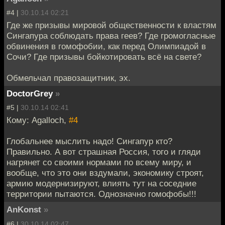
#4 |
30.10.14 02:21
Где же призывы мировой общественности к властям
Сингапура соблюдать права геев? Где громогласные
обвинения в гомофобии, как перед Олимпиадой в
Сочи? Где призывы бойкотировать всё на свете?
Обмельчал правозащитник, эх.
DoctorGrey
»
#5 |
30.10.14 02:41
Кому: Agalloch,
#4
Глобальнее мыслить надо! Сингапур кто?
Правильно. А вот страшная Россия, того и гляди
нагрянет со своими нормами по всему миру, и
вообще, что это они вздумали, экономику строят,
армию модернизируют, влиять тут на соседние
территории пытаются. Однозначно гомофобы!!!
AnKonst
»
#6 |
30.10.14 02:47