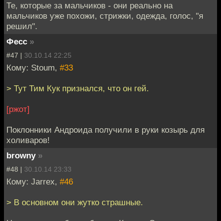
Те, которые за мальчиков - они реально на
мальчиков уже похожи, стрижки, одежда, голос, "я
решил".
Фесс
»
#47 |
30.10.14 22:25
Кому: Stoum,
#33
> Тут Тим Кук признался, что он гей.
[ржот]
Поклонники Андроида получили в руки козырь для
холиваров!
browny
»
#48 |
30.10.14 23:33
Кому: Jarrex,
#46
> В основном они жутко страшные.