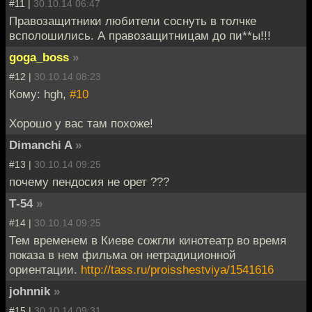
#11 |
30.10.14 06:47
Правозащитники любители соснуть в толчке
всполошились. А правозащитницам до пи**ы!!!
goga_boss
»
#12 |
30.10.14 08:23
Кому: hgh,
#10
Хорошо у вас там похоже!
Dimanchi A
»
#13 |
30.10.14 09:25
почему пендосия не орет ???
Т-54
»
#14 |
30.10.14 09:25
Тем временем в Киеве сожгли кинотеатр во время
показа в нем фильма он нетрадиционной
ориентации.
http://tass.ru/proisshestviya/1541616
johnnik
»
#15 |
30.10.14 09:31