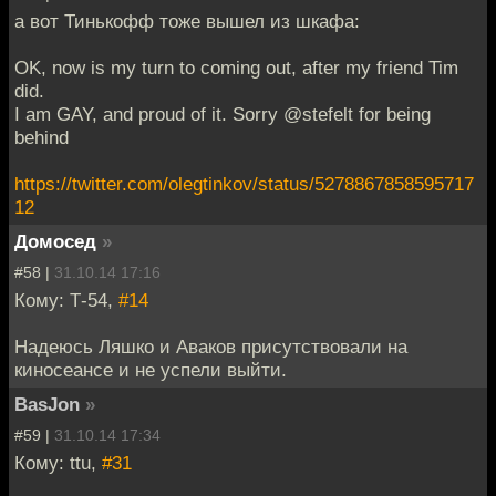
а вот Тинькофф тоже вышел из шкафа:
OK, now is my turn to coming out, after my friend Tim
did.
I am GAY, and proud of it. Sorry @stefelt for being
behind
https://twitter.com/olegtinkov/status/5278867858595717
12
Домосед
»
#58 |
31.10.14 17:16
Кому: Т-54,
#14
Надеюсь Ляшко и Аваков присутствовали на
киносеансе и не успели выйти.
BasJon
»
#59 |
31.10.14 17:34
Кому: ttu,
#31