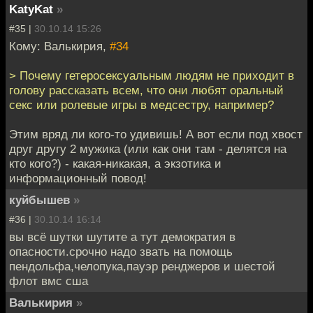
KatyKat
»
#35 |
30.10.14 15:26
Кому: Валькирия,
#34
> Почему гетеросексуальным людям не приходит в
голову рассказать всем, что они любят оральный
секс или ролевые игры в медсестру, например?
Этим вряд ли кого-то удивишь! А вот если под хвост
друг другу 2 мужика (или как они там - делятся на
кто кого?) - какая-никакая, а экзотика и
информационный повод!
куйбышев
»
#36 |
30.10.14 16:14
вы всё шутки шутите а тут демократия в
опасности.срочно надо звать на помощь
пендольфа,челопука,пауэр ренджеров и шестой
флот вмс сша
Валькирия
»