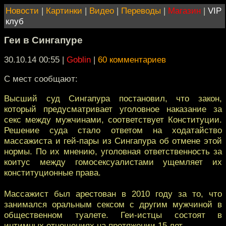
Новости
|
Картинки
|
Видео
|
Переводы
|
Магазин
|
VIP
клуб
Геи в Сингапуре
30.10.14 00:55
|
Goblin
|
60 комментариев
С мест сообщают:
Высший суд Сингапура постановил, что закон,
который предусматривает уголовное наказание за
секс между мужчинами, соответствует Конституции.
Решение суда стало ответом на ходатайство
массажиста и гей-пары из Сингапура об отмене этой
нормы. По их мнению, уголовная ответственность за
коитус между гомосексуалистами ущемляет их
конституционные права.
Массажист был арестован в 2010 году за то, что
занимался оральным сексом с другим мужчиной в
общественном туалете. Геи-истцы состоят в
интимных отношениях на протяжении 15 лет.