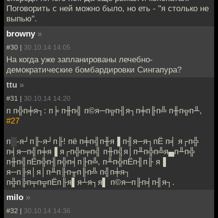
Поговорить с ней можно было, но еть - "я столько не
выпью".
browny
»
#30 |
30.10.14 14:05
На когда уже запланированы лечебно-
демократические бомбардировки Сингапура?
ttu
»
#31 |
30.10.14 14:20
п п╬п╪я┐: п╞ п╫п╣ п©я─п╦п╢я┐п╪п╟п╩ п╫п╦п╨,
#27
п░-я┘п╟-я┘п╟! пё п╪п╣п╫я▐ п╢я─я┐пЁ п╡ я┌п╬
п╡я─п╣п╪я▐ я┌п╬п╤п╣ п╫п╣я│п╨п╬п╩я▄п╨п╬
п╫п╣пЁп╬п╢п╬п╡п╟п╩, п╨п╬пЁп╢п╟ я▐
я─п╟я│я│п╨п╟п╥п╟п╩ п╣п╪я┐
п╬п╠п╤п╦пЁп╟я▌я┴я┐я▌ п©я─п╟п╡п╢я┐.
milo
»
#32 |
30.10.14 14:36