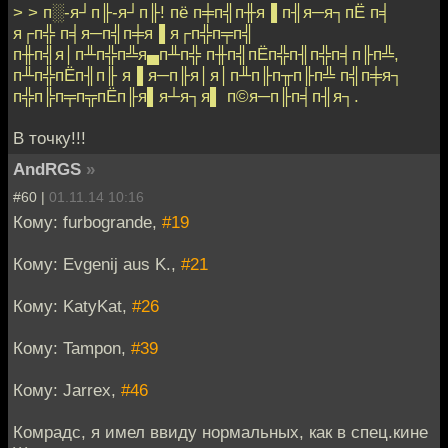
> > п░-я┘п╟-я┘п╟! пё п╪п╣п╫я▐ п╢я─я┐пЁ п╡
я┌п╬ п╡я─п╣п╪я▐ я┌п╬п╤п╣
п╫п╣я│п╨п╬п╩я▄п╨п╬ п╫п╣пЁп╬п╢п╬п╡п╟п╩,
п╨п╬пЁп╢п╟ я▐ я─п╟я│я│п╨п╟п╥п╟п╩ п╣п╪я┐
п╬п╠п╤п╦пЁп╟я▌я┴я┐я▌ п©я─п╟п╡п╢я┐.
В точку!!!
AndRGS
»
#60 |
01.11.14 10:16
Кому: furbogrande,
#19
Кому: Evgenij aus K.,
#21
Кому: KatyKat,
#26
Кому: Tampon,
#39
Кому: Jarrex,
#46
Комрадс, я имел ввиду нормальных, как в спец.кине