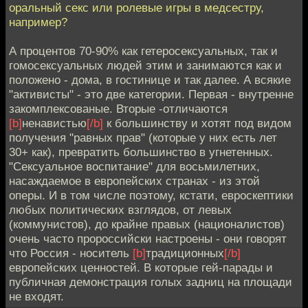
оральный секс или ролевые игры в медсестру,
например?
А процентов 70-90% как гетеросексуальных, так и
гомосексуальных людей этим и занимаются как и
положено - дома, в гостинице и так далее. А всякие
"активисты" - это две категории. Первая - внутренне
закомплексованые. Вторые -отличаются
[b]
ненавистью
[/b]
к большинству и хотят под видом
получения "равных прав" (которые у них есть лет
30+ как), превратить большинство в угнетенных.
"Сексуальное воспитание" для восьмилетних,
насаждаемое в европейских странах - из этой
оперы. И в том числе поэтому, кстати, евроскептики
любых политических взглядов, от левых
(коммунистов), до крайне правых (националистов)
очень часто пророссийски настроены - они говорят
что Россия - носитель
[b]
традиционных
[/b]
европейских ценностей. В которые гей-парады и
публичная демонстрация голых задниц на площади
не входят.