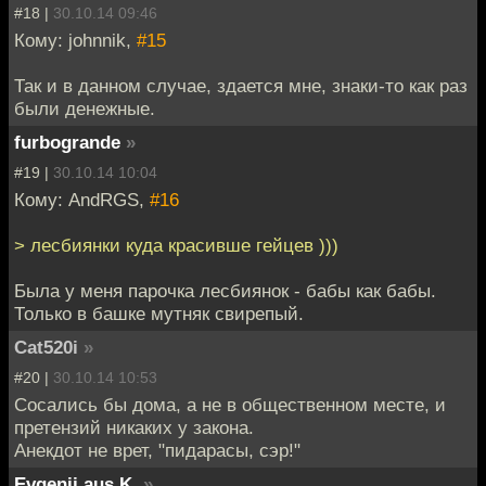
#18 |
30.10.14 09:46
Кому: johnnik,
#15
Так и в данном случае, здается мне, знаки-то как раз
были денежные.
furbogrande
»
#19 |
30.10.14 10:04
Кому: AndRGS,
#16
> лесбиянки куда красивше гейцев )))
Была у меня парочка лесбиянок - бабы как бабы.
Только в башке мутняк свирепый.
Cat520i
»
#20 |
30.10.14 10:53
Сосались бы дома, а не в общественном месте, и
претензий никаких у закона.
Анекдот не врет, "пидарасы, сэр!"
Evgenij aus K.
»