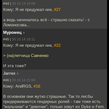
#44 |
30.10.14 18:08
Кому: Я не придумал ник,
#27
а ведь начиналось всё - страшно сказать! - с
Ломоносова...
Муромец
»
#45 |
30.10.14 18:11
Кому: Я не придумал ник,
#22
> (на)летчица Савченко
И эта тоже?
Jarrex
»
#46 |
30.10.14 21:59
Кому: AndRGS,
#16
В основном они жутко страшные. Так то лесбы
придерживаются гендерных ролей - там тоже есть
"мальчики" и "девочки", только зовут их Dyke и Fem.