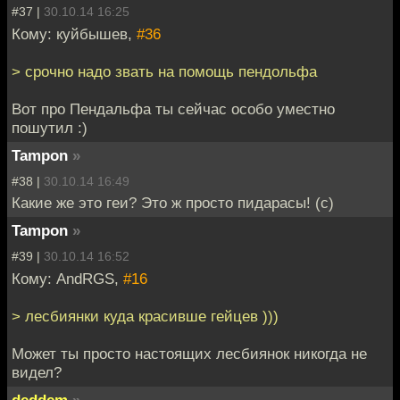
#37 |
30.10.14 16:25
Кому: куйбышев,
#36
> срочно надо звать на помощь пендольфа
Вот про Пендальфа ты сейчас особо уместно
пошутил :)
Tampon
»
#38 |
30.10.14 16:49
Какие же это геи? Это ж просто пидарасы! (с)
Tampon
»
#39 |
30.10.14 16:52
Кому: AndRGS,
#16
> лесбиянки куда красивше гейцев )))
Может ты просто настоящих лесбиянок никогда не
видел?
deddem
»