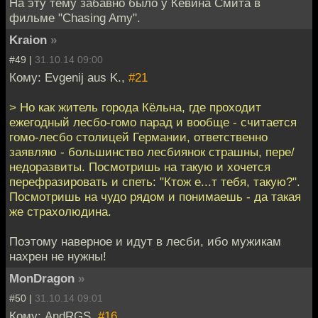
На эту тему забавно было у Кевина Смита в
фильме "Chasing Amy".
Kraion
»
#49 |
31.10.14 09:00
Кому: Evgenij aus K.,
#21
> Но как житель города Кёльна, где проходит
ежегодный лесбо-гомо парад и вообще - считается
гомо-лесбо столицей Германии, ответственно
заявляю - большинство лесбиянок страшны, пере/
недоразвиты. Посмотришь на такую и хочется
перефразировать и спеть: "Ктож е...т тебя, такую?".
Посмотришь на чудо рядом и понимаешь - да такая
же страхолюдина.
Поэтому наверное и идут в лесби, ибо мужикам
нахрен не нужны!
MonDragon
»
#50 |
31.10.14 09:01
Кому: AndRGS,
#16