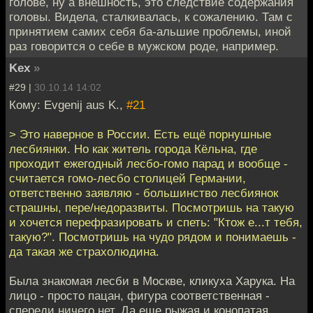
голове, ну а внешность, это следствие содержания
головы. Видела, сталкивалась, к сожалению. Там с
принятием самих себя ба-альшие проблемы, иной
раз говорится о себе в мужском роде, например.
Kex
»
#29 |
30.10.14 14:02
Кому: Evgenij aus K.,
#21
> Это наверное в России. Есть ещё порнушные
лесбиянки. Но как житель города Кёльна, где
проходит ежегодный лесбо-гомо парад и вообще -
считается гомо-лесбо столицей Германии,
ответственно заявляю - большинство лесбиянок
страшны, пере/недоразвиты. Посмотришь на такую
и хочется перефразировать и спеть: "Ктож е...т тебя,
такую?". Посмотришь на чудо рядом и понимаешь -
да такая же страхолюдина.
Была знакомая лесби в Москве, кликуха Харука. На
лицо - просто пацан, фигура соответственная -
спереди ничего нет. Да еще рыжая и конопатая.