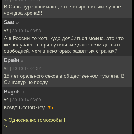
В Сингапуре понимают, что четыре сиськи лучше
чем два хрена!!!
Saat
»
#7 |
30.10.14 03:58
А в России-то хоть куда долбиться можно, это что
же получается, при путинизме даже геям дышать
свободней, чем в некоторых развитых странах?
Брейн
»
#8 |
30.10.14 04:32
15 лет орального секса в общественном туалете. В
Сингапур не поеду.
Bugrik
»
#9 |
30.10.14 06:09
Кому: DoctorGrey,
#5
> Однозначно гомофобы!!!
>