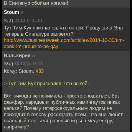
В Сингапур обоими ногами!
Stoum
»
#33 |
30.10.14 15:01
Тут Тим Кук признался, что он гей. Продукцию Эпл
теперь в Сингапуре запретят?
http://www.businessweek.com/articles/2014-10-30/tim-
cook-im-proud-to-be-gay
Валькирия
»
#34 |
30.10.14 15:13
Кому: Stoum,
#33
> Тут Тим Кук признался, что он гей.
Вот никогда не понимала - просто сношаться, без
фанфар, парадов и публичных камингаутов никак
нельзя? Почему гетеросексуальным людям не
приходит в голову рассказать всем, что они любят
оральный секс или ролевые игры в медсестру,
например?