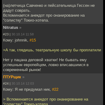
(на)летчица Савченко и пейсательница Гессен не
дадут соврать.
Вспоминается анекдот про онанирование на
"солистку" Токио-хотела.
Nitratus
»
#23 |
30.10.14 11:58
Кому: johnnik,
#15
>А так, глядишь, театральную школу бы проплатили
Нет у пацана деловой хватки! Не бывать ему
успешным европейцем, ловко вписавшимся в
современный рынок!
ПТУРщик
»
#24 |
30.10.14 12:03
Кому: Я не придумал ник,
#22
> Вспоминается анекдот про онанирование на
"солистку" Токио-хотела.